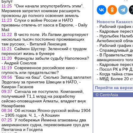
Булут
11:25
"Они начали злоупотреблять этим".
Мирзиеев запретил хокимам расширять
промзоны до полного освоения земель
11:23
Слухи о войне России и НАТО
Новости Казахст
призваны отвлечь от хаоса в Европе, - Daily
-
Рабочий график 
Mail
-
Кадровые перес
11:22
В чисто поле. Из Латвии депортируют
-
Нурлыбек Налиб
несколько тысяч постоянно проживающих
Актюбинской обла
там русских, - Виталий Лекомцев
-
Рабочий график 
11:21
Саймон Шустер: Зеленский с трудом
-
Справедливый до
переносит жизнь в бункере
-
В Правительстве
11:20
Французы забыли судьбу Наполеона?
авиационного топ
- Андрей Соколов
-
Кадровые перес
11:19
Современное российское кино -
-
Посол РК в РФ Д
глупость или предательство?
-
Когда тайна ста
09:56
"Баш на баш". Сколько Запад заплатил
-
МВД: Более 20 с
Эрдогану за принятие Швеции в НАТО, -
Камран Гасанов
Перейти на верс
09:37
Сигнала не поступило. Компанией,
©
CentrAsia
получившей Т1,1 млрд на разработку
сейсмо-оповещения Алматы, владеет внук
Назарбаева
08:34
Об истоках Японо-русской войны 1904
– 1905 годов. Ч. 1, - А.Кошкин
07:25
У побережья Йемена атакованы два
американских судна, перевозившие груз для
Пентагона и Госдепа