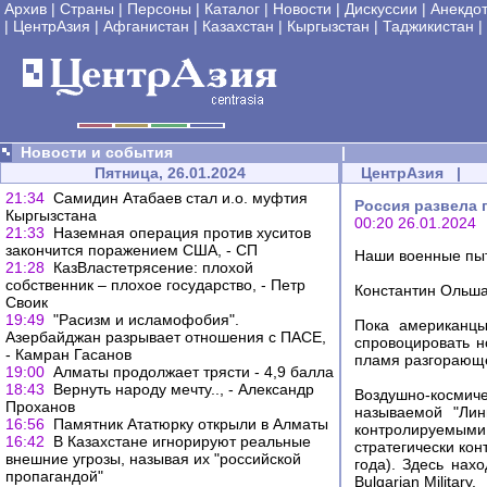
Архив
|
Страны
|
Персоны
|
Каталог
|
Новости
|
Дискуссии
|
Анекдо
|
ЦентрАзия
|
Афганистан
|
Казахстан
|
Кыргызстан
|
Таджикистан
|
Новости и события
|
Пятница, 26.01.2024
ЦентрАзия
|
21:34
Самидин Атабаев стал и.о. муфтия
Россия развела 
Кыргызстана
00:20 26.01.2024
21:33
Наземная операция против хуситов
закончится поражением США, - СП
Наши военные пыт
21:28
КазВластетрясение: плохой
собственник – плохое государство, - Петр
Константин Ольш
Своик
19:49
"Расизм и исламофобия".
Пока американцы
Азербайджан разрывает отношения с ПАСЕ,
спровоцировать н
- Камран Гасанов
пламя разгорающе
19:00
Алматы продолжает трясти - 4,9 балла
18:43
Вернуть народу мечту.., - Александр
Воздушно-космиче
Проханов
называемой "Лин
16:56
Памятник Ататюрку открыли в Алматы
контролируемыми 
16:42
В Казахстане игнорируют реальные
стратегически ко
внешние угрозы, называя их "российской
года). Здесь нах
пропагандой"
Bulgarian Military.