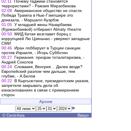
02:11
Почему таджики становятся
террористами? - Рамзия Мирзобекова
02:08
Американское общество не спасти.
Победа Трампа в Нью-Гэмпшире это
доказала, - Маршалл Ауэрбэк
01:05
У младшей жены Назарбаева
(Курманбаевой) отбирают Almaty тheaтre
00:50
МИД Китая возглавит борец с
коррупцией Лю Цзяньчао - уверяют западные
СМИ
00:46
Иран лоббирует в Турции санкции
против Израиля, - Игорь Субботин
00:27
Германия: призрак тоталитаризма, -
Андрей Соколов
00:24
Словакия, Венгрия… Далее везде?
Европейский разлом чем дальше, тем
глубже, - А.Белов
00:22
В Кыргызстане, президентским указом,
запретили закрывать дела об
изнасилованиях в связи с примирением
сторон
Архив
©
CentrAsia
Вверх