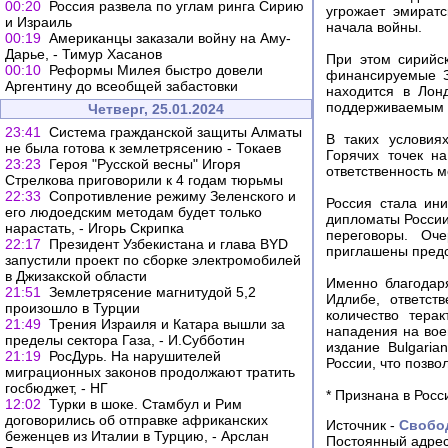
00:20
Россия развела по углам ринга Сирию
угрожает эмиратс
и Израиль
начала войны.
00:19
Американцы заказали войну на Аму-
Дарье, - Тимур Хасанов
При этом сирийс
00:10
Реформы Милея быстро довели
финансируемые З
Аргентину до всеобщей забастовки
находится в Лон
поддерживаемым И
Четверг, 25.01.2024
23:41
Система гражданской защиты Алматы
В таких условия
не была готова к землетрясению - Токаев
Горячих точек н
23:23
Героя "Русской весны" Игоря
ответственность м
Стрелкова приговорили к 4 годам тюрьмы
22:33
Сопротивление режиму Зеленского и
Россия стала ини
его людоедским методам будет только
дипломаты России
нарастать, - Игорь Скрипка
переговоры. Оч
22:17
Президент Узбекистана и глава BYD
приглашены предс
запустили проект по сборке электромобилей
в Джизакской области
Именно благодаря
21:51
Землетрясение магнитудой 5,2
Идлибе, ответст
произошло в Турции
количество тера
21:49
Трения Израиля и Катара вышли за
нападения на вое
пределы сектора Газа, - И.Субботин
издание Bulgaria
21:19
РосДурь. На нарушителей
России, что позво
миграционных законов продолжают тратить
госбюджет, - НГ
* Признана в Рос
12:02
Турки в шоке. Стамбул и Рим
договорились об отправке африканских
Источник -
Свобо
беженцев из Италии в Турцию, - Арслан
Постоянный адрес