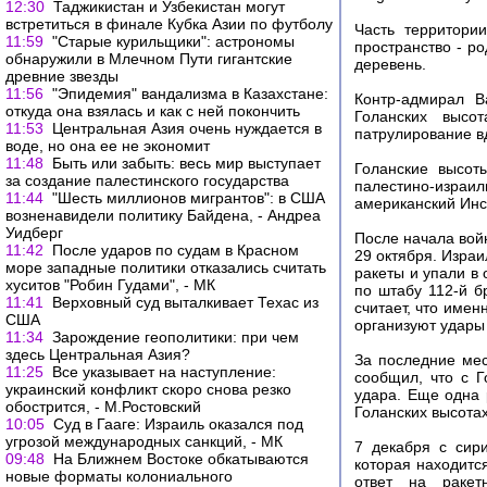
12:30
Таджикистан и Узбекистан могут
встретиться в финале Кубка Азии по футболу
Часть территори
11:59
"Старые курильщики": астрономы
пространство - р
обнаружили в Млечном Пути гигантские
деревень.
древние звезды
11:56
"Эпидемия" вандализма в Казахстане:
Контр-адмирал В
откуда она взялась и как с ней покончить
Голанских высо
11:53
Центральная Азия очень нуждается в
патрулирование в
воде, но она ее не экономит
11:48
Быть или забыть: весь мир выступает
Голанские высот
за создание палестинского государства
палестино-израи
11:44
"Шесть миллионов мигрантов": в США
американский Инст
возненавидели политику Байдена, - Андреа
Уидберг
После начала вой
11:42
После ударов по судам в Красном
29 октября. Израи
море западные политики отказались считать
ракеты и упали в
хуситов "Робин Гудами", - МК
по штабу 112-й б
11:41
Верховный суд выталкивает Техас из
считает, что имен
США
организуют удары
11:34
Зарождение геополитики: при чем
здесь Центральная Азия?
За последние ме
11:25
Все указывает на наступление:
сообщил, что с 
украинский конфликт скоро снова резко
удара. Еще одна 
обострится, - М.Ростовский
Голанских высотах
10:05
Суд в Гааге: Израиль оказался под
угрозой международных санкций, - МК
7 декабря с сир
09:48
На Ближнем Востоке обкатываются
которая находитс
новые форматы колониального
ответ на раке