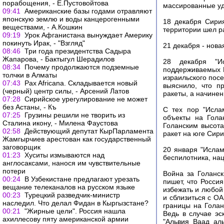
порабощения, - Е.Пустовойтова
массированные уд
09:41
Американские базы годами отравляют
японскую землю и воды канцерогенными
18 декабря Сири
веществами, - А.Кошкин
территории шел ра
09:19
Урок Афганистана вынуждает Америку
покинуть Ирак, - "Взгляд"
21 декабря - нова
08:46
Три года президентства Садыра
Жапарова, - Бактыгул Шерадилов
28 декабря "Ис
08:34
Почему продолжаются подземные
поддерживаемых И
толчки в Алматы
израильского посе
07:43
Pax Africana. Складывается новый
выяснило, что п
(черный) центр силы, - Арсений Латов
ракеты, а начинен
07:28
Сирийское урегулирование не может
без Астаны, - Къ
С тех пор "Исла
07:25
Грузины решили не творить из
объекты на Гола
Сталина икону, - Милена Фаустова
Голанским высота
02:58
Действующий депутат КырПарламента
ракет на юге Сири
Жамгырчиев арестован как государственный
заговорщик
20 января "Ислам
01:23
Хуситы измываются над
беспилотника, нац
англосаксами, нанося им чувствительные
потери
Война за Голанс
00:24
В Узбекистане предлагают урезать
пишет, что Росси
вещание телеканалов на русском языке
избежать и любой
00:23
Турецкий разведчик-министр
и сблизиться с О
наследил. Что делал Фидан в Кыргызстане?
границы на Гола
00:21
"Жирные цели". Россия нашла
Ведь в случае эс
ахиллесову пяту американской армии
"Альвия Ваад ал