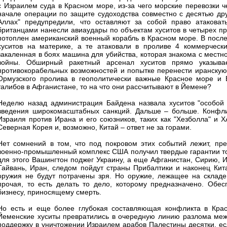
с Израилем суда в Красном море, из-за чего морские перевозки ч
начале операции по защите судоходства совместно с десятью дру
Аллах" предупредили, что оставляют за собой право атаковат
британцами нанесли авиаудары по объектам хуситов в четырех пр
потоплен американский военный корабль в Красном море. В пос
хуситов на материке, а те атаковали в проливе 4 коммерчески
закаленная в боях машина для убийства, которая знакома с местн
войны. Обширный ракетный арсенал хуситов прямо указыва
противокорабельных возможностей и попытке перенести иранскую
Ормузского пролива в геополитически важные Красное море и 
талибов в Афганистане, то на что они рассчитывают в Йемене?
Неделю назад администрация Байдена назвала хуситов "особой г
введения широкомасштабных санкций. Дальше – больше. Конфлик
Израиля против Ирана и его союзников, таких как "Хезболла" и 
Северная Корея и, возможно, Китай – ответ не за горами.
Нет сомнений в том, что под покровом этих событий лежит, преж
военно-промышленный комплекс США получил твердые гарантии того
для этого Вашингтон поджег Украину, а еще Афганистан, Сирию, И
Тайвань, Иран, следом пойдут страны Прибалтики и наконец Кит
оружия не будут потрачены зря. Но оружие, лежащее на складе,
прочая, то есть делать то дело, которому предназначено. Обесп
бизнесу, приносящему смерть.
Но есть и еще более глубокая составляющая конфликта в Кра
Йеменские хуситы превратились в очередную линию разлома межд
поддержку в уничтожении Израилем арабов Палестины десятки, есл