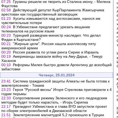
07:25
Грузины решили не творить из Сталина икону, - Милена
Фаустова
02:58
Действующий депутат КырПарламента Жамгырчиев
арестован как государственный заговорщик
01:23
Хуситы измываются над англосаксами, нанося им
чувствительные потери
00:24
В Узбекистане предлагают урезать вещание
телеканалов на русском языке
00:23
Турецкий разведчик-министр наследил. Что делал
Фидан в Кыргызстане?
00:21
"Жирные цели". Россия нашла ахиллесову пяту
американской армии
00:20
Россия развела по углам ринга Сирию и Израиль
00:19
Американцы заказали войну на Аму-Дарье, - Тимур
Хасанов
00:10
Реформы Милея быстро довели Аргентину до всеобщей
забастовки
Четверг, 25.01.2024
23:41
Система гражданской защиты Алматы не была готова к
землетрясению - Токаев
23:23
Героя "Русской весны" Игоря Стрелкова приговорили к 4
годам тюрьмы
22:33
Сопротивление режиму Зеленского и его людоедским
методам будет только нарастать, - Игорь Скрипка
22:17
Президент Узбекистана и глава BYD запустили проект
по сборке электромобилей в Джизакской области
21:51
Землетрясение магнитудой 5,2 произошло в Турции