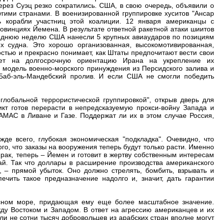
ерез Суэц резко сократились. США, в свою очередь, объявили о
гими странами. В военизированной группировке хуситов "Ансар
ь корабли участниц этой коалиции. 12 января американцы с
овинциях Йемена. В результате ответной ракетной атаки шиитов
леднюю неделю США нанесли 5 крупных авиаударов по позициям
х судна. Это хорошо организованная, высокомотивированная,
остью и прекрасно понимает, как Штаты предпочитают вести свои
ет на долгосрочную ориентацию Ирана на укрепление их
 модель военно-морского принуждения из Персидского залива и
Баб-эль-Мандебский пролив. И если США не смогли победить
лобальной террористической группировкой", открыв дверь для
т готов перерасти в непредсказуемую прокси-войну Запада и
ХАМАС в Ливане и Газе. Поддержат ли их в этом случае Россия,
де всего, глубокая экономическая "подкладка". Очевидно, что
, что заказы на вооружения теперь будут только расти. Именно
рак, теперь – Йемен и готовит в жертву собственным интересам
ай. Так что доллары в расширение производства американского
 – прямой убыток. Оно должно стрелять, бомбить, взрывать и
ечить такое предназначение надолго и, значит, дать гарантии
сном море, придающая ему еще более масштабное значение.
у Востоком и Западом. В ответ на агрессию американцев и их
и не сотни тысяч добровольцев из арабских стран вполне могут