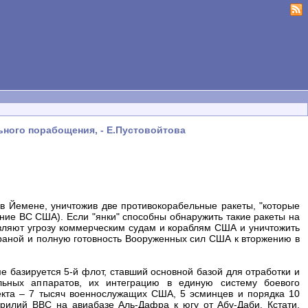
ного порабощения, - Е.Пустовойтова
 Йемене, уничтожив две противокорабельные ракеты, "которые
ние ВС США). Если "янки" способны обнаружить такие ракеты на
авляют угрозу коммерческим судам и кораблям США и уничтожить
страной и полную готовность Вооруженных сил США к вторжению в
е базируется 5-й флот, ставший основной базой для отработки и
льных аппаратов, их интеграцию в единую систему боевого
екта – 7 тысяч военнослужащих США, 5 эсминцев и порядка 10
рилий ВВС на авиабазе Аль-Дафра к югу от Абу-Даби. Кстати,