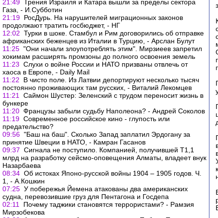
21:49
Трения Израиля и Катара вышли за пределы сектора
Газа, - И.Субботин
21:19
РосДурь. На нарушителей миграционных законов
продолжают тратить госбюджет, - НГ
12:02
Турки в шоке. Стамбул и Рим договорились об отправке
африканских беженцев из Италии в Турцию, - Арслан Булут
11:25
"Они начали злоупотреблять этим". Мирзиеев запретил
хокимам расширять промзоны до полного освоения земель
11:23
Слухи о войне России и НАТО призваны отвлечь от
хаоса в Европе, - Daily Mail
11:22
В чисто поле. Из Латвии депортируют несколько тысяч
постоянно проживающих там русских, - Виталий Лекомцев
11:21
Саймон Шустер: Зеленский с трудом переносит жизнь в
бункере
11:20
Французы забыли судьбу Наполеона? - Андрей Соколов
11:19
Современное российское кино - глупость или
предательство?
09:56
"Баш на баш". Сколько Запад заплатил Эрдогану за
принятие Швеции в НАТО, - Камран Гасанов
09:37
Сигнала не поступило. Компанией, получившей Т1,1
млрд на разработку сейсмо-оповещения Алматы, владеет внук
Назарбаева
08:34
Об истоках Японо-русской войны 1904 – 1905 годов. Ч.
1, - А.Кошкин
07:25
У побережья Йемена атакованы два американских
судна, перевозившие груз для Пентагона и Госдепа
02:11
Почему таджики становятся террористами? - Рамзия
Мирзобекова