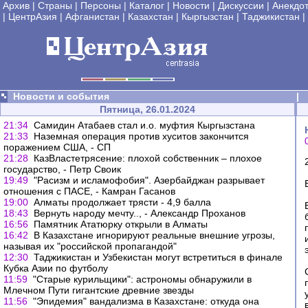
Архив
|
Страны
|
Персоны
|
Каталог
|
Новости
|
Дискуссии
|
Анекдо
|
ЦентрАзия
|
Афганистан
|
Казахстан
|
Кыргызстан
|
Таджикистан
|
Новости и события
|
Пятница, 26.01.2024
21:34
Самидин Атабаев стал и.о. муфтия Кыргызстана
21:33
Наземная операция против хуситов закончится
поражением США, - СП
21:28
КазВластетрясение: плохой собственник – плохое
государство, - Петр Своик
19:49
"Расизм и исламофобия". Азербайджан разрывает
отношения с ПАСЕ, - Камран Гасанов
19:00
Алматы продолжает трясти - 4,9 балла
18:43
Вернуть народу мечту.., - Александр Проханов
16:56
Памятник Ататюрку открыли в Алматы
16:42
В Казахстане игнорируют реальные внешние угрозы,
называя их "российской пропагандой"
12:30
Таджикистан и Узбекистан могут встретиться в финале
Кубка Азии по футболу
11:59
"Старые курильщики": астрономы обнаружили в
Млечном Пути гигантские древние звезды
11:56
"Эпидемия" вандализма в Казахстане: откуда она