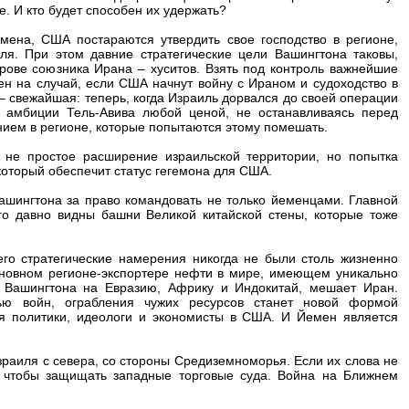
е. И кто будет способен их удержать?
емена, США постараются утвердить свое господство в регионе,
иля. При этом давние стратегические цели Вашингтона таковы,
трове союзника Ирана – хуситов. Взять под контроль важнейшие
н на случай, если США начнут войну с Ираном и судоходство в
 свежайшая: теперь, когда Израиль дорвался до своей операции
е амбиции Тель-Авива любой ценой, не останавливаясь перед
ем в регионе, которые попытаются этому помешать.
 не простое расширение израильской территории, но попытка
оторый обеспечит статус гегемона для США.
Вашингтона за право командовать не только йеменцами. Главной
го давно видны башни Великой китайской стены, которые тоже
его стратегические намерения никогда не были столь жизненно
сновном регионе-экспортере нефти в мире, имеющем уникально
 Вашингтона на Евразию, Африку и Индокитай, мешает Иран.
ю войн, ограбления чужих ресурсов станет новой формой
я политики, идеологи и экономисты в США. И Йемен является
зраиля с севера, со стороны Средиземноморья. Если их слова не
т, чтобы защищать западные торговые суда. Война на Ближнем