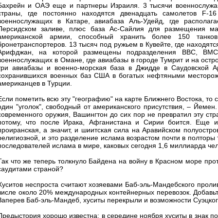
Бахрейн и ОАЭ еще и партнеры Израиля. 3 тысячи военнослужа
страны, где постоянно находятся двенадцать самолетов F-1
военнослужащих в Катаре, авиабаза Аль-Удейд, где располаг
Персидском заливе, плюс база Ас-Сайлия для размещения ма
американской армии, способный хранить более 150 танк
бронетранспортеров. 13 тысяч под ружьем в Кувейте, где находятся
Арифджан, на которой размещены подразделения ВВС, ВМС
военнослужащих в Омане, где авиабазы в городе Тумрит и на ост
три авиабазы и военно-морская база в Джидде в Саудовской Ар
сохранившихся военных баз США в богатых нефтяными месторожд
американцев в Турции.
Если пометить всю эту "географию" на карте Ближнего Востока, то 
один "уголок", свободный от американского присутствия, – Йеме
современного оружия, Вашингтон до сих пор не превратил эту ст
потому, что после Ирака, Афганистана и Сирии боится. Еще и
проиранская, а значит, и шиитская сила на Аравийском полуостро
религиозной, и это разделение ислама возрастом почти в полторы т
последователей ислама в мире, каковых сегодня 1,6 миллиарда чел
Так что же теперь толкнуло Байдена на войну в Красном море про
саудитами страной?
Хуситов неспроста считают хозяевами Баб-эль-Мандебского пролив
числе около 20% международных контейнерных перевозок. Добавь
Заперев Баб-эль-Мандеб, хуситы перекрыли и возможности Суэцког
Предыстория хорошо известна: в середине ноября хуситы в знак по