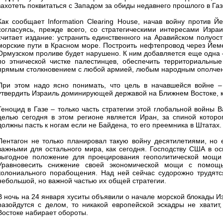
захотеть поквитаться с Западом за обиды недавнего прошлого в Газ
Как сообщает Information Clearing House, начав войну против Й
согласуясь, прежде всего, со стратегическими интересами Изра
считает издание: устранить единственного на Аравийском полуос
морские пути в Красном море. Построить нефтепровод через Йеме
Ормузском проливе будет нарушено. К ним добавляется еще одна –
по этнической чистке палестинцев, обеспечить территориальны
прямым столкновением с любой армией, любым народным ополчени
При этом надо ясно понимать, что цель в начавшейся войне –
утвердить Израиль доминирующей державой на Ближнем Востоке, к
Геноцид в Газе – только часть стратегии этой глобальной войны 
целью сегодня в этом регионе является Иран, за спиной которо
должны пасть к ногам если не Байдена, то его преемника в Штатах.
Пентагон не только планировал такую войну десятилетиями, но 
важными для остального мира, как сегодня. Господству США в о
выгодное положение для проецирования геополитической мощи
Уравновесить снижение своей экономической мощи с помощь
колониального порабощения. Над ней сейчас судорожно трудятс
небольшой, но важной частью их общей стратегии.
В ночь на 24 января хуситы объявили о начале морской блокады И
разойдутся с делом, то никакой европейской эскадры не хвати
Востоке набирает обороты.