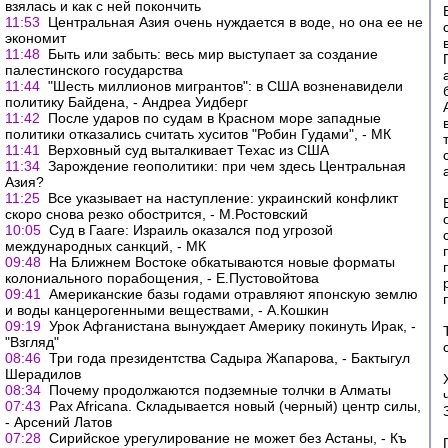
взялась и как с ней покончить
11:53
Центральная Азия очень нуждается в воде, но она ее не
экономит
11:48
Быть или забыть: весь мир выступает за создание
палестинского государства
11:44
"Шесть миллионов мигрантов": в США возненавидели
политику Байдена, - Андреа Уидберг
11:42
После ударов по судам в Красном море западные
политики отказались считать хуситов "Робин Гудами", - МК
11:41
Верховный суд выталкивает Техас из США
11:34
Зарождение геополитики: при чем здесь Центральная
Азия?
11:25
Все указывает на наступление: украинский конфликт
скоро снова резко обострится, - М.Ростовский
10:05
Суд в Гааге: Израиль оказался под угрозой
международных санкций, - МК
09:48
На Ближнем Востоке обкатываются новые форматы
колониального порабощения, - Е.Пустовойтова
09:41
Американские базы годами отравляют японскую землю
и воды канцерогенными веществами, - А.Кошкин
09:19
Урок Афганистана вынуждает Америку покинуть Ирак, -
"Взгляд"
08:46
Три года президентства Садыра Жапарова, - Бактыгул
Шерадилов
08:34
Почему продолжаются подземные толчки в Алматы
07:43
Pax Africana. Складывается новый (черный) центр силы,
- Арсений Латов
07:28
Сирийское урегулирование не может без Астаны, - Къ