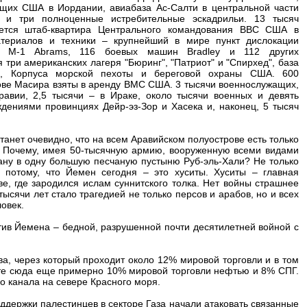
щих США в Иордании, авиабаза Ас-Салти в центральной части
6 и три полноценные истребительные эскадрильи. 13 тысяч
ается штаб-квартира Центрального командования ВВС США в
териалов и техники – крупнейший в мире пункт дислокации
ов M-1 Abrams, 116 боевых машин Bradley и 112 других
 три американских лагеря "Бюринг", "Патриот" и "Спирхед", база
, Корпуса морской пехоты и береговой охраны США. 600
рове Масира взяты в аренду ВМС США. 3 тысячи военнослужащих,
авии, 2,5 тысячи – в Ираке, около тысячи военных и девять
ениями провинциях Дейр-эз-Зор и Хасека и, наконец, 5 тысяч
станет очевидно, что на всем Аравийском полуострове есть только
н. Почему, имея 50-тысячную армию, вооруженную всеми видами
рану в одну большую песчаную пустыню Руб-эль-Хали? Не только
 потому, что Йемен сегодня – это хуситы. Хуситы – главная
ве, где зародился ислам суннитского толка. Нет войны страшнее
ысячи лет стало трагедией не только персов и арабов, но и всех
овек.
тив Йемена – бедной, разрушенной почти десятилетней войной с
а, через который проходит около 12% мировой торговли и в том
те сюда еще примерно 10% мировой торговли нефтью и 8% СПГ.
о канала на севере Красного моря.
ддержки палестинцев в секторе Газа начали атаковать связанные