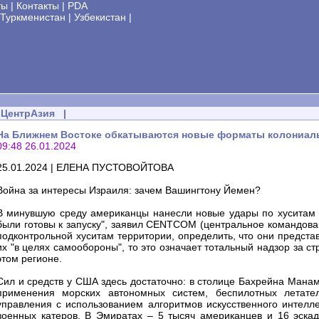
ты
|
Контакты
|
PDA
Туркменистан
|
Узбекистан
|
ЦентрАзия
|
На Ближнем Востоке обкатываются новые форматы колониаль
09:48 26.01.2024
25.01.2024 | ЕЛЕНА ПУСТОВОЙТОВА
Война за интересы Израиля: зачем Вашингтону Йемен?
В минувшую среду американцы нанесли новые удары по хуситам в
были готовы к запуску", заявил CENTCOM (центральное командова
подконтрольной хуситам территории, определить, что они предст
их "в целях самообороны", то это означает тотальный надзор за 
этом регионе.
Сил и средств у США здесь достаточно: в столице Бахрейна Манам
применения морских автономных систем, беспилотных летате
управления с использованием алгоритмов искусственного интелл
военных катеров. В Эмиратах – 5 тысяч американцев и 16 эскад