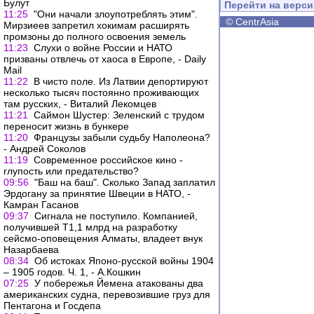
Булут
Перейти на верс
11:25
"Они начали злоупотреблять этим".
©
CentrAsia
Мирзиеев запретил хокимам расширять
промзоны до полного освоения земель
11:23
Слухи о войне России и НАТО
призваны отвлечь от хаоса в Европе, - Daily
Mail
11:22
В чисто поле. Из Латвии депортируют
несколько тысяч постоянно проживающих
там русских, - Виталий Лекомцев
11:21
Саймон Шустер: Зеленский с трудом
переносит жизнь в бункере
11:20
Французы забыли судьбу Наполеона?
- Андрей Соколов
11:19
Современное российское кино -
глупость или предательство?
09:56
"Баш на баш". Сколько Запад заплатил
Эрдогану за принятие Швеции в НАТО, -
Камран Гасанов
09:37
Сигнала не поступило. Компанией,
получившей Т1,1 млрд на разработку
сейсмо-оповещения Алматы, владеет внук
Назарбаева
08:34
Об истоках Японо-русской войны 1904
– 1905 годов. Ч. 1, - А.Кошкин
07:25
У побережья Йемена атакованы два
американских судна, перевозившие груз для
Пентагона и Госдепа