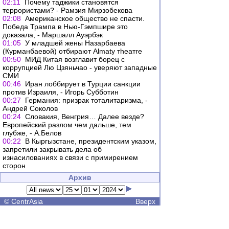
02:11
Почему таджики становятся
террористами? - Рамзия Мирзобекова
02:08
Американское общество не спасти.
Победа Трампа в Нью-Гэмпшире это
доказала, - Маршалл Ауэрбэк
01:05
У младшей жены Назарбаева
(Курманбаевой) отбирают Almaty тheaтre
00:50
МИД Китая возглавит борец с
коррупцией Лю Цзяньчао - уверяют западные
СМИ
00:46
Иран лоббирует в Турции санкции
против Израиля, - Игорь Субботин
00:27
Германия: призрак тоталитаризма, -
Андрей Соколов
00:24
Словакия, Венгрия… Далее везде?
Европейский разлом чем дальше, тем
глубже, - А.Белов
00:22
В Кыргызстане, президентским указом,
запретили закрывать дела об
изнасилованиях в связи с примирением
сторон
Архив
©
CentrAsia
Вверх