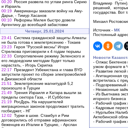
00:20
Россия развела по углам ринга Сирию
Владимир Путин)
и Израиль
решений, которы
00:19
Американцы заказали войну на Аму-
государства. Вот 
Дарье, - Тимур Хасанов
00:10
Реформы Милея быстро довели
Михаил Ростовски
Аргентину до всеобщей забастовки
Источник -
МК
Четверг, 25.01.2024
Постоянный адрес
23:41
Система гражданской защиты Алматы
не была готова к землетрясению - Токаев
23:23
Героя "Русской весны" Игоря
Стрелкова приговорили к 4 годам тюрьмы
22:33
Сопротивление режиму Зеленского и
Новости Казахст
его людоедским методам будет только
-
Олжас Бектенов 
нарастать, - Игорь Скрипка
узком формате в 
22:17
Президент Узбекистана и глава BYD
-
Развитие легкой
запустили проект по сборке электромобилей
-
Агитационная гр
в Джизакской области
встретилась с пр
21:51
Землетрясение магнитудой 5,2
-
Подозреваемый в
произошло в Турции
-
Незаконные займ
21:49
Трения Израиля и Катара вышли за
-
Из Вьетнама экс
пределы сектора Газа, - И.Субботин
игорного бизнеса
21:19
РосДурь. На нарушителей
-
Рабочий график 
миграционных законов продолжают тратить
-
Кадровые перес
госбюджет, - НГ
-
Нурлыбек Налиб
12:02
Турки в шоке. Стамбул и Рим
Актюбинской обла
договорились об отправке африканских
-
Рабочий график 
беженцев из Италии в Турцию, - Арслан