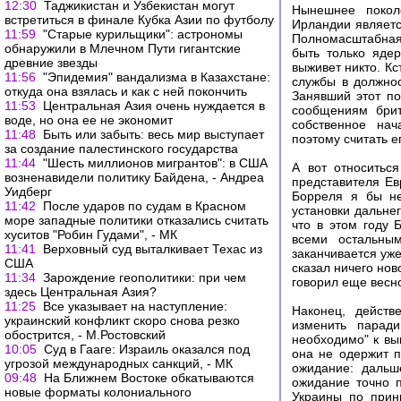
12:30
Таджикистан и Узбекистан могут
Нынешнее покол
встретиться в финале Кубка Азии по футболу
Ирландии являетс
11:59
"Старые курильщики": астрономы
Полномасштабная 
обнаружили в Млечном Пути гигантские
быть только яде
древние звезды
выживет никто. Кс
11:56
"Эпидемия" вандализма в Казахстане:
службы в должнос
откуда она взялась и как с ней покончить
Занявший этот по
11:53
Центральная Азия очень нуждается в
сообщениям брит
воде, но она ее не экономит
собственное нач
11:48
Быть или забыть: весь мир выступает
поэтому считать 
за создание палестинского государства
11:44
"Шесть миллионов мигрантов": в США
А вот относитьс
возненавидели политику Байдена, - Андреа
представителя Е
Уидберг
Борреля я бы не
11:42
После ударов по судам в Красном
установки дальнег
море западные политики отказались считать
что в этом году 
хуситов "Робин Гудами", - МК
всеми остальным
11:41
Верховный суд выталкивает Техас из
заканчивается уже
США
сказал ничего нов
11:34
Зарождение геополитики: при чем
говорил еще весно
здесь Центральная Азия?
11:25
Все указывает на наступление:
Наконец, действ
украинский конфликт скоро снова резко
изменить паради
обострится, - М.Ростовский
необходимо" к вы
10:05
Суд в Гааге: Израиль оказался под
она не одержит п
угрозой международных санкций, - МК
ожидание: дальш
09:48
На Ближнем Востоке обкатываются
ожидание точно 
новые форматы колониального
Украины по прин