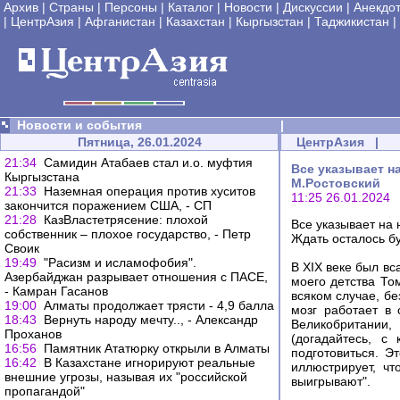
Архив
|
Страны
|
Персоны
|
Каталог
|
Новости
|
Дискуссии
|
Анекдо
|
ЦентрАзия
|
Афганистан
|
Казахстан
|
Кыргызстан
|
Таджикистан
|
Новости и события
|
Пятница, 26.01.2024
ЦентрАзия
|
21:34
Самидин Атабаев стал и.о. муфтия
Все указывает на
Кыргызстана
М.Ростовский
21:33
Наземная операция против хуситов
11:25 26.01.2024
закончится поражением США, - СП
21:28
КазВластетрясение: плохой
Все указывает на 
собственник – плохое государство, - Петр
Ждать осталось б
Своик
19:49
"Расизм и исламофобия".
В XIX веке был в
Азербайджан разрывает отношения с ПАСЕ,
моего детства То
- Камран Гасанов
всяком случае, бе
19:00
Алматы продолжает трясти - 4,9 балла
мозг работает в
18:43
Вернуть народу мечту.., - Александр
Великобритании,
Проханов
(догадайтесь, с
16:56
Памятник Ататюрку открыли в Алматы
подготовиться. 
16:42
В Казахстане игнорируют реальные
иллюстрирует, ч
внешние угрозы, называя их "российской
выигрывают".
пропагандой"