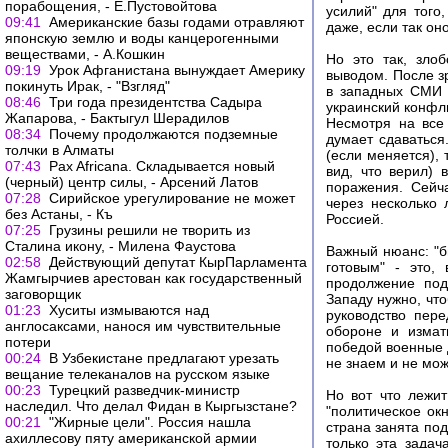
порабощения, - Е.Пустовойтова
усилий" для того
09:41
Американские базы годами отравляют
даже, если так он
японскую землю и воды канцерогенными
веществами, - А.Кошкин
Но это так, зло
09:19
Урок Афганистана вынуждает Америку
выводом. После з
покинуть Ирак, - "Взгляд"
в западных СМИ 
08:46
Три года президентства Садыра
украинский конфл
Жапарова, - Бактыгул Шерадилов
Несмотря на все
08:34
Почему продолжаются подземные
думает сдаваться
толчки в Алматы
(если меняется),
07:43
Pax Africana. Складывается новый
вид, что верил) 
(черный) центр силы, - Арсений Латов
поражения. Сейч
07:28
Сирийское урегулирование не может
через несколько
без Астаны, - Къ
Россией.
07:25
Грузины решили не творить из
Сталина икону, - Милена Фаустова
Важный нюанс: "б
02:58
Действующий депутат КырПарламента
готовым" - это,
Жамгырчиев арестован как государственный
продолжение под
заговорщик
Западу нужно, чт
01:23
Хуситы измываются над
руководство пер
англосаксами, нанося им чувствительные
обороне и измат
потери
победой военные д
00:24
В Узбекистане предлагают урезать
не знаем и не мож
вещание телеканалов на русском языке
00:23
Турецкий разведчик-министр
Но вот что лежит
наследил. Что делал Фидан в Кыргызстане?
"политическое ок
00:21
"Жирные цели". Россия нашла
страна занята под
ахиллесову пяту американской армии
только эта задач