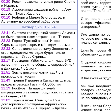
00:20
Россия развела по углам ринга Сирию
всей своей терри
и Израиль
своих руках целы
00:19
Американцы заказали войну на Аму-
власть "Талибана"
Дарье, - Тимур Хасанов
00:10
Реформы Милея быстро довели
Итак, после пора
Аргентину до всеобщей забастовки
севере Афганист
интересный.
Четверг, 25.01.2024
23:41
Система гражданской защиты Алматы
Уже давно не се
не была готова к землетрясению - Токаев
которые нет смыс
23:23
Героя "Русской весны" Игоря
планы, связанные
Стрелкова приговорили к 4 годам тюрьмы
22:33
Сопротивление режиму Зеленского и
Если бы проект И
его людоедским методам будет только
объектами для во
нарастать, - Игорь Скрипка
22:17
Президент Узбекистана и глава BYD
С другой сторон
запустили проект по сборке электромобилей
именами, их зап
в Джизакской области
возрастает, как ни
21:51
Землетрясение магнитудой 5,2
произошло в Турции
В Казахстане ждут
21:49
Трения Израиля и Катара вышли за
пределы сектора Газа, - И.Субботин
Мы уже неоднокр
21:19
РосДурь. На нарушителей
позарез необход
миграционных законов продолжают тратить
Кавказе, либо в С
госбюджет, - НГ
не по западному с
12:02
Турки в шоке. Стамбул и Рим
договорились об отправке африканских
В этой связи Сре
беженцев из Италии в Турцию, - Арслан
играет свою рол