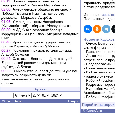
02:11
Почему таджики становятся
страшилки придум
террористами? - Рамзия Мирзобекова
с этим раздуваетс
02:08
Американское общество не спасти.
Победа Трампа в Нью-Гэмпшире это
Источник -
asia-t
доказала, - Маршалл Ауэрбэк
Постоянный адрес
01:05
У младшей жены Назарбаева
(Курманбаевой) отбирают Almaty тheaтre
00:50
МИД Китая возглавит борец с
коррупцией Лю Цзяньчао - уверяют западные
СМИ
Новости Казахст
00:46
Иран лоббирует в Турции санкции
-
Олжас Бектенов 
против Израиля, - Игорь Субботин
узком формате в 
00:27
Германия: призрак тоталитаризма, -
-
Развитие легкой
Андрей Соколов
-
Агитационная гр
00:24
Словакия, Венгрия… Далее везде?
встретилась с пр
Европейский разлом чем дальше, тем
-
Подозреваемый в
глубже, - А.Белов
-
Незаконные займ
00:22
В Кыргызстане, президентским указом,
-
Из Вьетнама экс
запретили закрывать дела об
игорного бизнеса
изнасилованиях в связи с примирением
-
Рабочий график 
сторон
-
Кадровые перес
-
Нурлыбек Налиб
Архив
Актюбинской обла
-
Рабочий график 
©
CentrAsia
Вверх
Перейти на верс
©
CentrAsia