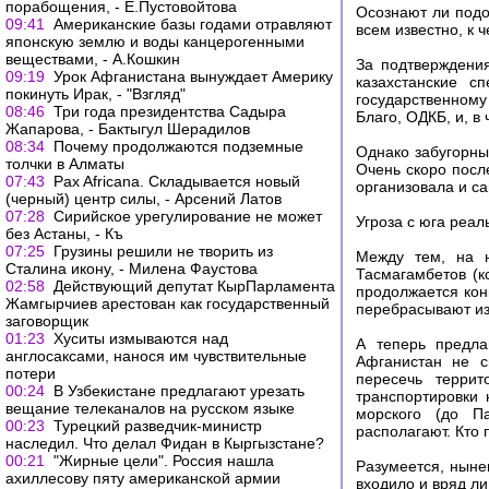
порабощения, - Е.Пустовойтова
Осознают ли подо
09:41
Американские базы годами отравляют
всем известно, к 
японскую землю и воды канцерогенными
веществами, - А.Кошкин
За подтверждения
09:19
Урок Афганистана вынуждает Америку
казахстанские с
покинуть Ирак, - "Взгляд"
государственному 
08:46
Три года президентства Садыра
Благо, ОДКБ, и, в
Жапарова, - Бактыгул Шерадилов
08:34
Почему продолжаются подземные
Однако забугорны
толчки в Алматы
Очень скоро после
07:43
Pax Africana. Складывается новый
организовала и са
(черный) центр силы, - Арсений Латов
07:28
Сирийское урегулирование не может
Угроза с юга реал
без Астаны, - Къ
07:25
Грузины решили не творить из
Между тем, на н
Сталина икону, - Милена Фаустова
Тасмагамбетов (к
02:58
Действующий депутат КырПарламента
продолжается кон
Жамгырчиев арестован как государственный
перебрасывают из
заговорщик
01:23
Хуситы измываются над
А теперь предла
англосаксами, нанося им чувствительные
Афганистан не с
потери
пересечь террит
00:24
В Узбекистане предлагают урезать
транспортировки 
вещание телеканалов на русском языке
морского (до П
00:23
Турецкий разведчик-министр
располагают. Кто 
наследил. Что делал Фидан в Кыргызстане?
00:21
"Жирные цели". Россия нашла
Разумеется, ныне
ахиллесову пяту американской армии
входило и вряд ли