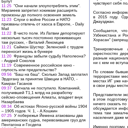
Булут
чувствуют себя п
11:25
"Они начали злоупотреблять этим".
Мирзиеев запретил хокимам расширять
Согласно информа
промзоны до полного освоения земель
в 2015 году. Од
11:23
Слухи о войне России и НАТО
Джаузджан.
призваны отвлечь от хаоса в Европе, - Daily
Mail
Сообщается, чт
11:22
В чисто поле. Из Латвии депортируют
Узбекистана и Ро
несколько тысяч постоянно проживающих
Хорасан" (запреще
там русских, - Виталий Лекомцев
11:21
Саймон Шустер: Зеленский с трудом
Тренировочные 
переносит жизнь в бункере
окрестностях де
11:20
Французы забыли судьбу Наполеона?
разным националь
- Андрей Соколов
ни с кем не вступа
11:19
Современное российское кино -
глупость или предательство?
По словам бывшег
09:56
"Баш на баш". Сколько Запад заплатил
террористами мес
Эрдогану за принятие Швеции в НАТО, -
местах ИГ уже на
Камран Гасанов
в свои ряды местн
09:37
Сигнала не поступило. Компанией,
получившей Т1,1 млрд на разработку
Представители эк
сейсмо-оповещения Алматы, владеет внук
в этом подготовк
Назарбаева
ничего сказать по
08:34
Об истоках Японо-русской войны 1904
обсуждается инфо
– 1905 годов. Ч. 1, - А.Кошкин
тема там замалч
07:25
У побережья Йемена атакованы два
населения даже мы
американских судна, перевозившие груз для
Пентагона и Госдепа
Именно поэтому, 