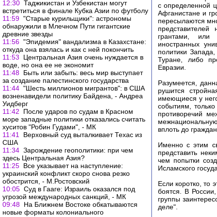
12:30
Таджикистан и Узбекистан могут
с определенной ц
встретиться в финале Кубка Азии по футболу
Афганистане и гр
11:59
"Старые курильщики": астрономы
пересылаются мно
обнаружили в Млечном Пути гигантские
представителей 
древние звезды
грантами, или п
11:56
"Эпидемия" вандализма в Казахстане:
иностранных унив
откуда она взялась и как с ней покончить
политики Запада
11:53
Центральная Азия очень нуждается в
Туране, либо пр
воде, но она ее не экономит
Евразии.
11:48
Быть или забыть: весь мир выступает
за создание палестинского государства
Разумеется, данн
11:44
"Шесть миллионов мигрантов": в США
рушится стройна
возненавидели политику Байдена, - Андреа
имеющиеся у него
Уидберг
событиям, только
11:42
После ударов по судам в Красном
противоречий ме
море западные политики отказались считать
межнациональную
хуситов "Робин Гудами", - МК
вплоть до гражда
11:41
Верховный суд выталкивает Техас из
США
Именно с этим св
11:34
Зарождение геополитики: при чем
представить неки
здесь Центральная Азия?
чем попытки соз
11:25
Все указывает на наступление:
Исламского госуда
украинский конфликт скоро снова резко
обострится, - М.Ростовский
Если коротко, то 
10:05
Суд в Гааге: Израиль оказался под
боятся. В России
угрозой международных санкций, - МК
группы заинтерес
09:48
На Ближнем Востоке обкатываются
деле".
новые форматы колониального