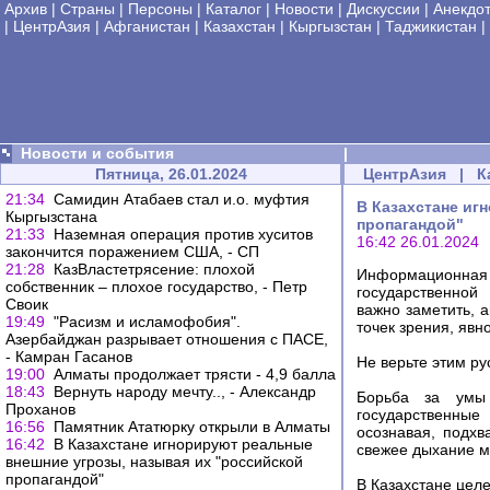
Архив
|
Страны
|
Персоны
|
Каталог
|
Новости
|
Дискуссии
|
Анекдо
|
ЦентрАзия
|
Афганистан
|
Казахстан
|
Кыргызстан
|
Таджикистан
|
Новости и события
|
Пятница, 26.01.2024
ЦентрАзия
|
К
21:34
Самидин Атабаев стал и.о. муфтия
В Казахстане иг
Кыргызстана
пропагандой"
21:33
Наземная операция против хуситов
16:42 26.01.2024
закончится поражением США, - СП
21:28
КазВластетрясение: плохой
Информационная 
собственник – плохое государство, - Петр
государственной
Своик
важно заметить, 
19:49
"Расизм и исламофобия".
точек зрения, яв
Азербайджан разрывает отношения с ПАСЕ,
- Камран Гасанов
Не верьте этим ру
19:00
Алматы продолжает трясти - 4,9 балла
18:43
Вернуть народу мечту.., - Александр
Борьба за умы 
Проханов
государственные
16:56
Памятник Ататюрку открыли в Алматы
осознавая, подх
16:42
В Казахстане игнорируют реальные
свежее дыхание м
внешние угрозы, называя их "российской
пропагандой"
В Казахстане цел