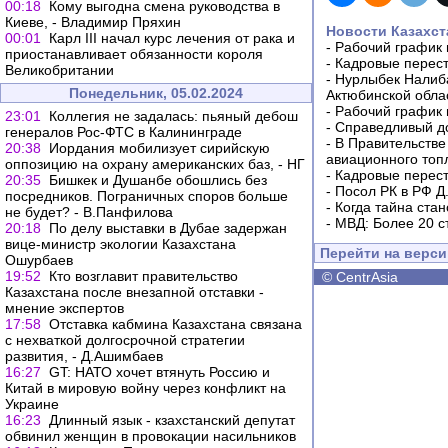
00:18
Кому выгодна смена руководства в
Киеве, - Владимир Пряхин
Новости Казахст
00:01
Карл III начал курс лечения от рака и
-
Рабочий график 
приостанавливает обязанности короля
-
Кадровые перес
Великобритании
-
Нурлыбек Налиб
Понедельник, 05.02.2024
Актюбинской обла
-
Рабочий график 
23:01
Коллегия не задалась: пьяный дебош
-
Справедливый до
генералов Рос-ФТС в Калининграде
-
В Правительстве
20:38
Иордания мобилизует сирийскую
авиационного топ
оппозицию на охрану американских баз, - НГ
-
Кадровые перес
20:35
Бишкек и Душанбе обошлись без
-
Посол РК в РФ Д
посредников. Пограничных споров больше
-
Когда тайна ста
не будет? - В.Панфилова
-
МВД: Более 20 с
20:18
По делу выставки в Дубае задержан
вице-министр экологии Казахстана
Перейти на верс
Ошурбаев
19:52
Кто возглавит правительство
©
CentrAsia
Казахстана после внезапной отставки -
мнение экспертов
17:58
Отставка кабмина Казахстана связана
с нехваткой долгосрочной стратегии
развития, - Д.Ашимбаев
16:27
GT: НАТО хочет втянуть Россию и
Китай в мировую войну через конфликт на
Украине
16:23
Длинный язык - кзахстанский депутат
обвинил женщин в провокации насильников