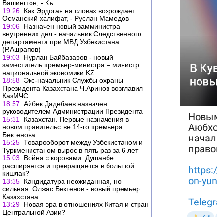
Вашингтон, - Къ
19:26
Как Эрдоган на словах возрождает
Османский халифат, - Руслан Мамедов
19:06
Назначен новый замминистра
внутренних дел - начальник Следственного
департамента при МВД Узбекистана
(Р.Ашрапов)
19:03
Нурлан Байбазаров - новый
заместитель премьер-министра – министр
национальной экономики KZ
18:58
Экс-начальник Службы охраны
Президента Казахстана Ч.Аринов возглавил
КазМЧС
18:57
Айбек Дадебаев назначен
руководителем Администрации Президента
15:31
Казахстан. Первые назначения в
новом правительстве 14-го премьера
Бектенова
15:25
Товарооборот между Узбекистаном и
Туркменистаном вырос в пять раз за 6 лет
15:03
Война с коровами. Душанбе
расширяется и превращается в большой
кишлак?
13:35
Кандидатура неожиданная, но
сильная. Олжас Бектенов - новый премьер
Казахстана
13:29
Новая эра в отношениях Китая и стран
Центральной Азии?