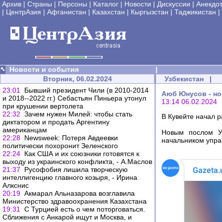
Архив
|
Страны
|
Персоны
|
Каталог
|
Новости
|
Дискуссии
|
Анекдо
|
ЦентрАзия
|
Афганистан
|
Казахстан
|
Кыргызстан
|
Таджикистан
|
Новости и события
|
Вторник, 06.02.2024
Узбекистан
|
23:01
Бывший президент Чили (в 2010-2014
Аюб Юнусов - но
и 2018--2022 гг.) Себастьян Пиньера утонул
13:14 06.02.2024
при крушении вертолета
22:32
Зачем нужен Милей: чтобы стать
В Кувейте начал р
диктатором и продать Аргентину
американцам
Новым послом Уз
22:28
Newsweek: Потеря Авдеевки
начальником упра
политически похоронит Зеленского
22:24
Как США и их союзники готовятся к
выходу из украинского конфликта, - А.Маслов
21:37
Русофобия лишила творческую
интеллигенцию главного козыря, - Ирина
Алкснис
20:19
Акмарал Альназарова возглавила
Министерство здравоохранения Казахстана
19:31
C Турцией есть о чем поторговаться.
Сближения с Анкарой ищут и Москва, и