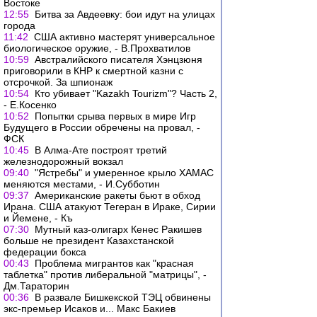
Востоке
12:55
Битва за Авдеевку: бои идут на улицах
города
11:42
США активно мастерят универсальное
биологическое оружие, - В.Прохватилов
10:59
Австралийского писателя Хэнцзюня
приговорили в КНР к смертной казни с
отсрочкой. За шпионаж
10:54
Кто убивает "Kazakh Tourizm"? Часть 2,
- Е.Косенко
10:52
Попытки срыва первых в мире Игр
Будущего в России обречены на провал, -
ФСК
10:45
В Алма-Ате построят третий
железнодорожный вокзал
09:40
"Ястребы" и умеренное крыло ХАМАС
меняются местами, - И.Субботин
09:37
Американские ракеты бьют в обход
Ирана. США атакуют Тегеран в Ираке, Сирии
и Йемене, - Къ
07:30
Мутный каз-олигарх Кенес Ракишев
больше не президент Казахстанской
федерации бокса
00:43
Проблема мигрантов как "красная
таблетка" против либеральной "матрицы", -
Дм.Тараторин
00:36
В развале Бишкекской ТЭЦ обвинены
экс-премьер Исаков и... Макс Бакиев