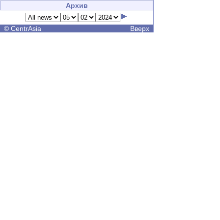
Архив
©
CentrAsia
Вверх