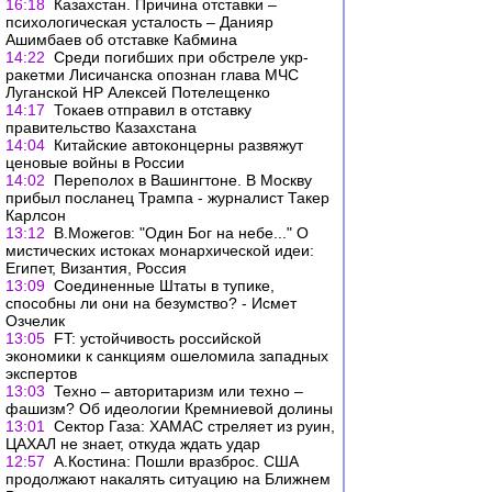
16:18
Казахстан. Причина отставки –
психологическая усталость – Данияр
Ашимбаев об отставке Кабмина
14:22
Среди погибших при обстреле укр-
ракетми Лисичанска опознан глава МЧС
Луганской НР Алексей Потелещенко
14:17
Токаев отправил в отставку
правительство Казахстана
14:04
Китайские автоконцерны развяжут
ценовые войны в России
14:02
Переполох в Вашингтоне. В Москву
прибыл посланец Трампа - журналист Такер
Карлсон
13:12
В.Можегов: "Один Бог на небе..." О
мистических истоках монархической идеи:
Египет, Византия, Россия
13:09
Соединенные Штаты в тупике,
способны ли они на безумство? - Исмет
Озчелик
13:05
FT: устойчивость российской
экономики к санкциям ошеломила западных
экспертов
13:03
Техно – авторитаризм или техно –
фашизм? Об идеологии Кремниевой долины
13:01
Сектор Газа: ХАМАС стреляет из руин,
ЦАХАЛ не знает, откуда ждать удар
12:57
А.Костина: Пошли вразброс. США
продолжают накалять ситуацию на Ближнем