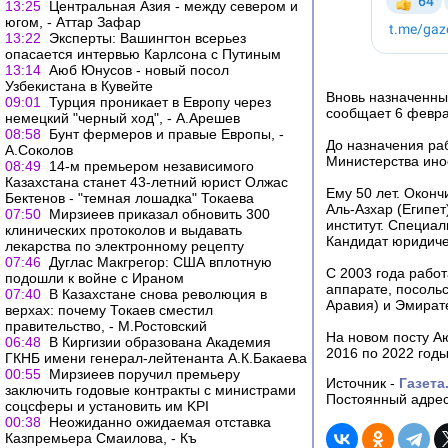
13:25
Центральная Азия - между севером и
югом, - Аттар Зафар
13:22
Эксперты: Вашингтон всерьез
опасается интервью Карлсона с Путиным
13:14
Аюб Юнусов - новый посол
Узбекистана в Кувейте
Вновь назначенны
09:01
Турция проникает в Европу через
сообщает 6 февра
немецкий "черный ход", - А.Арешев
08:58
Бунт фермеров и правые Европы, -
До назначения ра
А.Соколов
Министерства ино
08:49
14-м премьером независимого
Казахстана станет 43-летний юрист Олжас
Ему 50 лет. Окон
Бектенов - "темная лошадка" Токаева
Аль-Азхар (Египе
07:50
Мирзиеев приказал обновить 300
институт. Специа
клинических протоколов и выдавать
Кандидат юридиче
лекарства по электронному рецепту
07:46
Дуглас Макгрегор: США вплотную
С 2003 года работ
подошли к войне с Ираном
аппарате, посольс
07:40
В Казахстане снова революция в
Аравия) и Эмират
верхах: почему Токаев сместил
правительство, - М.Ростовский
На новом посту А
06:48
В Киргизии образована Академия
2016 по 2022 годы
ГКНБ имени генерал-лейтенанта А.К.Бакаева
00:55
Мирзиеев поручил премьеру
Источник -
Газета
заключить годовые контракты с министрами
Постоянный адрес
соцсферы и установить им KPI
00:38
Неожиданно ожидаемая отставка
Казпремьера Смаилова, - Къ