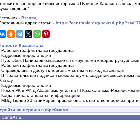
относительно перспективы интервью с Путиным Карлсон заявил, чт
сумасшедшие".
Источник -
Взгляд
Постоянный адрес статьи -
https://centrasia.org/newsA.php?st=1
Новости Казахстана
-
Рабочий график главы государства
-
Кадровые перестановки
-
Нурлыбек Налибаев ознакомился с крупными инфраструктурными 
-
Рабочий график главы государства
-
Справедливый доступ к торговым сетям и выход на экспорт
-
В Правительстве подписан меморандум о создании экосистемы по 
Алатау
-
Кадровые перестановки
-
Посол РК в РФ Д.Абаев выступил на III Казахстанско-Российском
-
Когда тайна становится информацией
-
МВД: Более 20 стримеров привлечены к ответственности за проти
ерейти на версию с фреймами
©
CentrAsia