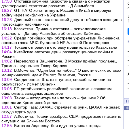
17:58
Отставка кабмина Казахстана связана с нехваткой
долгосрочной стратегии развития, - Д.Ашимбаев
16:27
GT: НАТО хочет втянуть Россию и Китай в мировую
войну через конфликт на Украине
16:23
Длинный язык - кзахстанский депутат обвинил женщин в
провокации насильников
16:18
Казахстан. Причина отставки – психологическая
усталость – Данияр Ашимбаев об отставке Кабмина
14:22
Среди погибших при обстреле укр-ракетми Лисичанска
опознан глава МЧС Луганской НР Алексей Потелещенко
14:17
Токаев отправил в отставку правительство Казахстана
14:04
Китайские автоконцерны развяжут ценовые войны в
России
14:02
Переполох в Вашингтоне. В Москву прибыл посланец
Трампа - журналист Такер Карлсон
13:12
В.Можегов: "Один Бог на небе..." О мистических истоках
монархической идеи: Египет, Византия, Россия
13:09
Соединенные Штаты в тупике, способны ли они на
безумство? - Исмет Озчелик
13:05
FT: устойчивость российской экономики к санкциям
ошеломила западных экспертов
13:03
Техно – авторитаризм или техно – фашизм? Об
П
идеологии Кремниевой долины
13:01
Сектор Газа: ХАМАС стреляет из руин, ЦАХАЛ не знает,
откуда ждать удар
12:57
А.Костина: Пошли вразброс. США продолжают накалять
ситуацию на Ближнем Востоке
12:55
Битва за Авдеевку: бои идут на улицах города