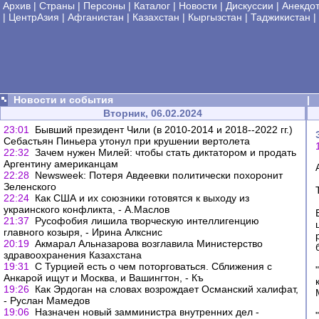
Архив
|
Страны
|
Персоны
|
Каталог
|
Новости
|
Дискуссии
|
Анекдо
|
ЦентрАзия
|
Афганистан
|
Казахстан
|
Кыргызстан
|
Таджикистан
|
Новости и события
|
Вторник, 06.02.2024
23:01
Бывший президент Чили (в 2010-2014 и 2018--2022 гг.)
Себастьян Пиньера утонул при крушении вертолета
22:32
Зачем нужен Милей: чтобы стать диктатором и продать
Аргентину американцам
22:28
Newsweek: Потеря Авдеевки политически похоронит
Зеленского
22:24
Как США и их союзники готовятся к выходу из
украинского конфликта, - А.Маслов
21:37
Русофобия лишила творческую интеллигенцию
главного козыря, - Ирина Алкснис
20:19
Акмарал Альназарова возглавила Министерство
здравоохранения Казахстана
19:31
C Турцией есть о чем поторговаться. Сближения с
Анкарой ищут и Москва, и Вашингтон, - Къ
19:26
Как Эрдоган на словах возрождает Османский халифат,
- Руслан Мамедов
19:06
Назначен новый замминистра внутренних дел -