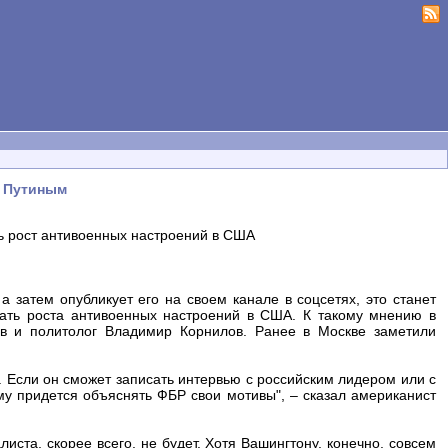
с Путиным
ь рост антивоенных настроений в США
 затем опубликует его на своем канале в соцсетях, это станет
дать роста антивоенных настроений в США. К такому мнению в
в и политолог Владимир Корнилов. Ранее в Москве заметили
ю. Если он сможет записать интервью с российским лидером или с
му придется объяснять ФБР свои мотивы", – сказал американист
иста, скорее всего, не будет. Хотя Вашингтону, конечно, совсем