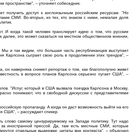
м пространстве", – уточняет собеседник.
ет получить доступ к англоязычным российским ресурсам. "Но
такие СМИ. Во-вторых, из тех, кто знаком с ними, немалая доля
литик.
 И когда такой человек транслирует идею о том, что русские
ак далее, это может сказаться на местном общественном мнении,
. Мы и так видим, что большая часть республиканцев выступает
ия Карлсона сыграет свою роль в продолжении этих трендов", –
, он наверняка снимет репортаж о том, как благополучно живет
звестность в вопросе планов Карлсона серьезно пугает США", –
ов. "Испуг, который в США вызвала поездка Карлсона в Москву,
красно понимают, что в свободной дискуссии с представителями
российскую пропаганду. А когда он даст возможность выйти на его
я США", – рассуждает спикер.
ть слово самому цензурируемому на Западе политику. Тут надо
 за иностранной прессой. Да, там есть местные СМИ, которые
берутся отдельные выдержки, цитаты вне контекста", – объяснил