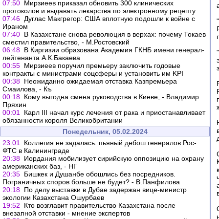
07:50
Мирзиеев приказал обновить 300 клинических
протоколов и выдавать лекарства по электронному рецепту
07:46
Дуглас Макгрегор: США вплотную подошли к войне с
Ираном
07:40
В Казахстане снова революция в верхах: почему Токаев
сместил правительство, - М.Ростовский
06:48
В Киргизии образована Академия ГКНБ имени генерал-
лейтенанта А.К.Бакаева
00:55
Мирзиеев поручил премьеру заключить годовые
контракты с министрами соцсферы и установить им KPI
00:38
Неожиданно ожидаемая отставка Казпремьера
Смаилова, - Къ
00:18
Кому выгодна смена руководства в Киеве, - Владимир
Пряхин
00:01
Карл III начал курс лечения от рака и приостанавливает
обязанности короля Великобритании
Понедельник, 05.02.2024
23:01
Коллегия не задалась: пьяный дебош генералов Рос-
ФТС в Калининграде
20:38
Иордания мобилизует сирийскую оппозицию на охрану
американских баз, - НГ
20:35
Бишкек и Душанбе обошлись без посредников.
Пограничных споров больше не будет? - В.Панфилова
20:18
По делу выставки в Дубае задержан вице-министр
экологии Казахстана Ошурбаев
19:52
Кто возглавит правительство Казахстана после
внезапной отставки - мнение экспертов