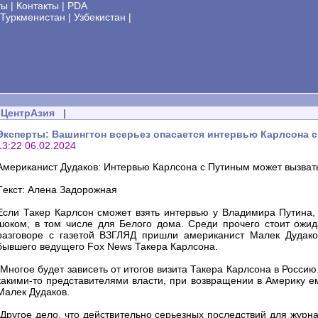
ты
|
Контакты
|
PDA
Туркменистан
|
Узбекистан
|
ЦентрАзия
|
Эксперты: Вашингтон всерьез опасается интервью Карлсона 
13:22 06.02.2024
Американист Дудаков: Интервью Карлсона с Путиным может вызват
Tекст: Алена Задорожная
Если Такер Карлсон сможет взять интервью у Владимира Путина, а
шоком, в том числе для Белого дома. Среди прочего стоит ожи
разговоре с газетой ВЗГЛЯД пришли американист Малек Дудако
бывшего ведущего Fox News Такера Карлсона.
"Многое будет зависеть от итогов визита Такера Карлсона в Росси
какими-то представителями власти, при возвращении в Америку е
Малек Дудаков.
"Другое дело, что действительно серьезных последствий для журнал