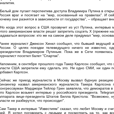
аналитик.
"Белый дом пугает перспектива доступа Владимира Путина в откр
Россия враг и посягает на "мир, основанный на правилах". И се
почему они разнятся в зависимости от государства", – обращает вн
"Но когда этот вопрос в США прозвучит из уст Путина, интервью 
этого американские власти решат запретить соцсеть X (прежнее наз
задаваться вопросом: кто же на самом деле придумал "мир, основа
Ранее журналист Джексон Хинкл сообщил, что бывший ведущий а
России. О целях поездки телеведущего ничего не известно, од
президентом Владимиром Путиным. Пока же в Сети появилась 
журналист посетил балет "Спартак".
Напомним, в сентябре прошлого года Такер Карлсон сообщил, что 
власти США запретили ему сделать это. Ни одно СМИ, ни один по
добавил Карлсон.
Сейчас же приезд журналиста в Москву вызвал бурную реакци
Кинзингер назвал американского журналиста Такера Карлсона 
конгрессвуман Марджори Тейлор Грин заявляла, что демократов в 
что Карлсон возьмет интервью у российского президента. Telegra
аппарата вице-президента Штатов Билла Кристола: "Возможно, н
власти не разберутся, что происходит".
Сам Такер в интервью "Известиям" сказал, что любит Москву и счит
ней. Я хотел поговорить с людьми и посмотреть на то, как вс