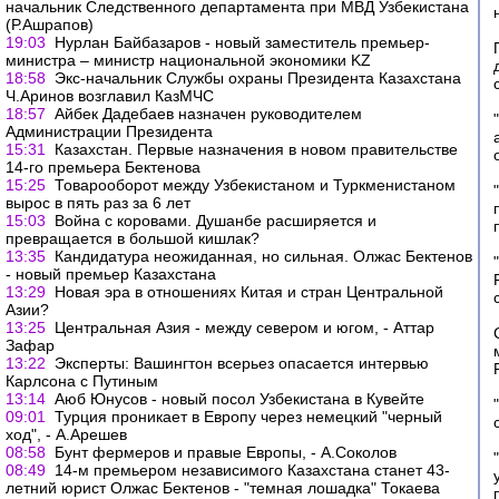
начальник Следственного департамента при МВД Узбекистана
(Р.Ашрапов)
19:03
Нурлан Байбазаров - новый заместитель премьер-
министра – министр национальной экономики KZ
18:58
Экс-начальник Службы охраны Президента Казахстана
Ч.Аринов возглавил КазМЧС
18:57
Айбек Дадебаев назначен руководителем
Администрации Президента
15:31
Казахстан. Первые назначения в новом правительстве
14-го премьера Бектенова
15:25
Товарооборот между Узбекистаном и Туркменистаном
вырос в пять раз за 6 лет
15:03
Война с коровами. Душанбе расширяется и
превращается в большой кишлак?
13:35
Кандидатура неожиданная, но сильная. Олжас Бектенов
- новый премьер Казахстана
13:29
Новая эра в отношениях Китая и стран Центральной
Азии?
13:25
Центральная Азия - между севером и югом, - Аттар
Зафар
13:22
Эксперты: Вашингтон всерьез опасается интервью
Карлсона с Путиным
13:14
Аюб Юнусов - новый посол Узбекистана в Кувейте
09:01
Турция проникает в Европу через немецкий "черный
ход", - А.Арешев
08:58
Бунт фермеров и правые Европы, - А.Соколов
08:49
14-м премьером независимого Казахстана станет 43-
летний юрист Олжас Бектенов - "темная лошадка" Токаева