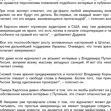
не нравится перспектива появления подобного интервью в публично
При этом эксперт отметил, что де-факто любой американец мож
далеко не все будут это делать. Во-первых, не каждый знает про 
считает, что это медиа, занимающиеся пропагандой", – пояснил ана
"А Карлсон имеет огромную аудиторию в США, ему там доверяют.
американцам не враги, что есть логика в начале спецоперации и т
особенно на правой его части", – добавляет Дудаков.
"Все это поспособствует росту антивоенных настроений в Штатах
против дальнейшей поддержки Украины. Очевидно, что точка зрен
полагает американист.
"Но даже если журналист не возьмет интервью у Владимира Путина
Россия, вопреки всему массиву западных санкций. И вот эта неи
считает спикер.
Схожей точки зрения придерживается и политолог Владимир Корнил
многое говорит о свободе слова в Америке. Более того, там пре
России Запад однозначно проиграет", – пояснил он.
"Такера Карлсона давно обвиняют в том, что он якобы работает на 
собственном канале интервью с Путиным, это станет опасностью дл
"В Америке уже прозвучали слова о том, что журналист может да
учитывать, что простые американцы не имеют традиции следить
публикуют наши новости, но делается это в логике мейнстрима – 