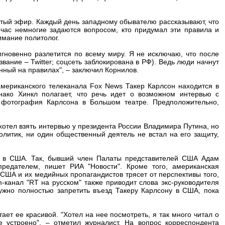
ытый эфир. Каждый день западному обывателю рассказывают, что
йчас немногие задаются вопросом, кто придумал эти правила и
имание политолог.
мгновенно разлетится по всему миру. Я не исключаю, что после
вание – Twitter; соцсеть заблокирована в РФ). Ведь люди начнут
нный на правилах", – заключил Корнилов.
мериканского телеканала Fox News Такер Карлсон находится в
нако Хинкл полагает, что речь идет о возможном интервью с
фотография Карлсона в Большом театре. Предположительно,
хотел взять интервью у президента России Владимира Путина, но
литик, ни один общественный деятель не встал на его защиту,
ю в США. Так, бывший член Палаты представителей США Адам
предателем, пишет РИА "Новости". Кроме того, американская
США и их медийных пропагандистов трясет от перспективы того,
m-канал "RT на русском" также приводит слова экс-руководителя
ужно полностью запретить въезд Такеру Карлсону в США, пока
ает ее красивой. "Хотел на нее посмотреть, я так много читал о
е устроено", – отметил журналист. На вопрос корреспондента