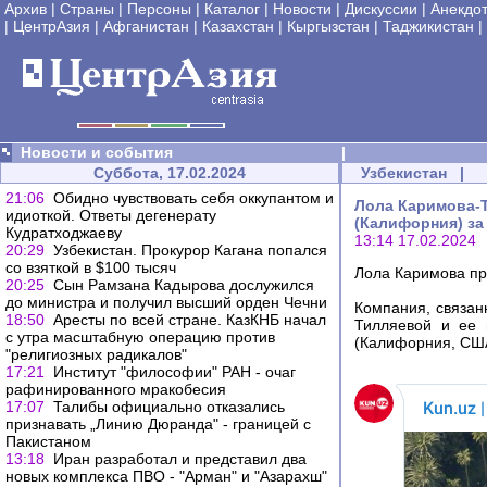
Архив
|
Страны
|
Персоны
|
Каталог
|
Новости
|
Дискуссии
|
Анекдо
|
ЦентрАзия
|
Афганистан
|
Казахстан
|
Кыргызстан
|
Таджикистан
|
Новости и события
|
Суббота, 17.02.2024
Узбекистан
|
21:06
Обидно чувствовать себя оккупантом и
Лола Каримова-Т
идиоткой. Ответы дегенерату
(Калифорния) за
Кудратходжаеву
13:14 17.02.2024
20:29
Узбекистан. Прокурор Кагана попался
со взяткой в $100 тысяч
Лола Каримова пр
20:25
Сын Рамзана Кадырова дослужился
до министра и получил высший орден Чечни
Компания, связан
18:50
Аресты по всей стране. КазКНБ начал
Тилляевой и ее 
с утра масштабную операцию против
(Калифорния, США)
"религиозных радикалов"
17:21
Институт "философии" РАН - очаг
рафинированного мракобесия
17:07
Талибы официально отказались
признавать „Линию Дюранда" - границей с
Пакистаном
13:18
Иран разработал и представил два
новых комплекса ПВО - "Арман" и "Азарахш"