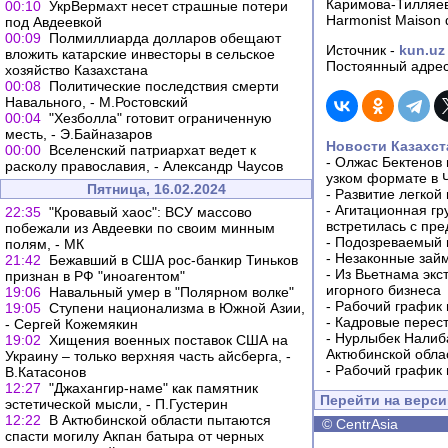
Каримова-Тилляев
00:10
УкрВермахт несет страшные потери
Harmonist Maison 
под Авдеевкой
00:09
Полмиллиарда долларов обещают
Источник -
kun.uz
вложить катарские инвесторы в сельское
Постоянный адрес
хозяйство Казахстана
00:08
Политические последствия смерти
Навального, - М.Ростовский
00:04
"Хезболла" готовит ограниченную
месть, - Э.Байназаров
Новости Казахст
00:00
Вселенский патриархат ведет к
-
Олжас Бектенов 
расколу православия, - Александр Чаусов
узком формате в 
Пятница, 16.02.2024
-
Развитие легкой
-
Агитационная гр
22:35
"Кровавый хаос": ВСУ массово
встретилась с пр
побежали из Авдеевки по своим минным
-
Подозреваемый в
полям, - МК
-
Незаконные займ
21:42
Бежавший в США рос-банкир Тиньков
-
Из Вьетнама экс
признан в РФ "иноагентом"
игорного бизнеса
19:06
Навальный умер в "Полярном волке"
-
Рабочий график 
19:05
Ступени национализма в Южной Азии,
-
Кадровые перес
- Сергей Кожемякин
-
Нурлыбек Налиб
19:02
Хищения военных поставок США на
Актюбинской обла
Украину – только верхняя часть айсберга, -
-
Рабочий график 
В.Катасонов
12:27
"Джахангир-наме" как памятник
Перейти на верс
эстетической мысли, - П.Густерин
12:22
В Актюбинской области пытаются
©
CentrAsia
спасти могилу Акпан батыра от черных