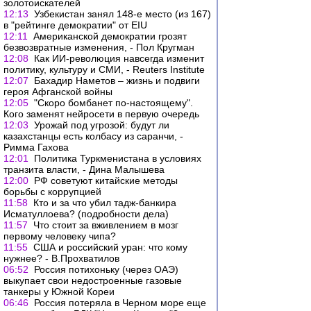
золотоискателей
12:13
Узбекистан занял 148-е место (из 167)
в "рейтинге демократии" от EIU
12:11
Американской демократии грозят
безвозвратные изменения, - Пол Кругман
12:08
Как ИИ-революция навсегда изменит
политику, культуру и СМИ, - Reuters Institute
12:07
Бахадир Наметов – жизнь и подвиги
героя Афганской войны
12:05
"Скоро бомбанет по-настоящему".
Кого заменят нейросети в первую очередь
12:03
Урожай под угрозой: будут ли
казахстанцы есть колбасу из саранчи, -
Римма Гахова
12:01
Политика Туркменистана в условиях
транзита власти, - Дина Малышева
12:00
РФ советуют китайские методы
борьбы с коррупцией
11:58
Кто и за что убил тадж-банкира
Исматуллоева? (подробности дела)
11:57
Что стоит за вживлением в мозг
первому человеку чипа?
11:55
США и российский уран: что кому
нужнее? - В.Прохватилов
06:52
Россия потихоньку (через ОАЭ)
выкупает свои недостроенные газовые
танкеры у Южной Кореи
06:46
Россия потеряла в Черном море еще