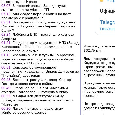
газопроводе в Иране
08:07
Зеленский загнал Запад в тупик:
сместить нельзя убить, - СП
07:12
Али Асадов переназначен на пост
премьера Азербайджана
02:31
Последний оплот тугайных джунглей.
Сможет ли Таджикистан сберечь "Тигровую
балку"?
02:24
Лоббисты ВПК – настоящие хозяева
Америки
01:21
Гендиректор Атыраусского НПЗ (Запад
Имя покупателя не
Казахстана) обвинен коллегами в полном
$32,75 млн.
непрофессионализме
01:12
Израиль в Газе и хуситы на Красном
Дом площадью око
море: свобода геноцида – против свободы
Хадидом, отцом с
судоходства, - Ю.Борисов
строит роскошные
00:51
Совладелец крупнейшего
расположен напрот
предприятия Казахстана (Виктор Долгалев из
вырезанный вручн
"Тиолайна") арестован
00:43
Беженцы, разруха и голод. Сектор
В документе на не
Газа до и после начала войны
комнат. Также ест
00:40
Огромная башня с химическими
и суперкинотеатр,
отходами загорелась и рухнула в Актау
фонтана.
00:33
Майдан или диктатура: к чему
приведет падение рейтингов Зеленского, -
Четыре года наза
"Известия"
домов в Голливуде
00:20
Латвия признала правильным
убийство русских стариков