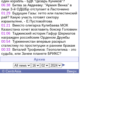
один корабль - БДК "Цезарь Куников"?
06:38
Битва за Авдеевку: "Армия Венка" в
лице 3-й ОДШБр отступает в Ласточкино
01:29
Будущее Газы: гетто или палестинский
рай? Какую участь готовят сектору
израильтяне, - Е.Пустовойтова
01:21
Вместо олигарха Кулибаева МОК
Казахстана хочет возглавить боксер Головкин
01:06
Таджикский историк Гафур Шерматов
награжден российским Орденом Дружбы
00:54
Туркменистан впервые раскрыл
статистику по проституции и ранним бракам
00:33
Виталий Трофимов: Геополитика - это
судьба, или Зачем планете БРИКС?
Архив
©
CentrAsia
Вверх