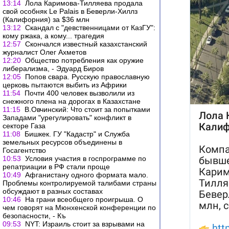
13:14
Лола Каримова-Тилляева продала
свой особняк Le Palais в Беверли-Хиллз
(Калифорния) за $36 млн
13:12
Скандал с "девственницами от КазГУ":
кому ржака, а кому... трагедия
12:57
Скончался известный казахстанский
журналист Олег Ахметов
12:20
Общество потребления как оружие
либерализма, - Эдуард Биров
12:05
Попов свара. Русскую православную
церковь пытаются выбить из Африки
11:54
Почти 400 человек вызволили из
снежного плена на дорогах в Казахстане
11:15
В.Овчинский: Что стоит за попытками
Западами "урегулировать" конфликт в
секторе Газа
11:08
Бишкек. ГУ "Кадастр" и Служба
земельных ресурсов объединены в
Госагентство
10:53
Условия участия в госпрограмме по
репатриации в РФ стали проще
10:49
Афганистану одного формата мало.
Проблемы контролируемой талибами страны
обсуждают в разных составах
10:46
На грани всеобщего проигрыша. О
чем говорят на Мюнхенской конференции по
безопасности, - Къ
09:53
NYT: Израиль стоит за взрывами на