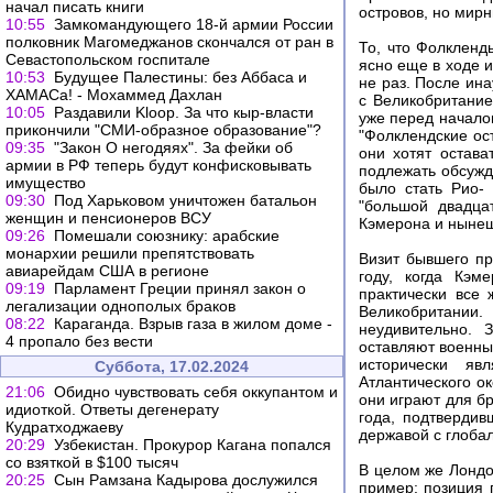
начал писать книги
островов, но мир
10:55
Замкомандующего 18-й армии России
полковник Магомеджанов скончался от ран в
То, что Фолкленд
Севастопольском госпитале
ясно еще в ходе 
10:53
Будущее Палестины: без Аббаса и
не раз. После ин
ХАМАСа! - Мохаммед Дахлан
с Великобритание
10:05
Раздавили Kloop. За что кыр-власти
уже перед началом
прикончили "СМИ-образное образование"?
"Фолклендские ос
09:35
"Закон О негодяях". За фейки об
они хотят остава
армии в РФ теперь будут конфисковывать
подлежать обсужд
имущество
было стать Рио-
09:30
Под Харьковом уничтожен батальон
"большой двадца
женщин и пенсионеров ВСУ
Кэмерона и нынеш
09:26
Помешали союзнику: арабские
монархии решили препятствовать
Визит бывшего пр
авиарейдам США в регионе
году, когда Кэм
09:19
Парламент Греции принял закон о
практически все 
легализации однополых браков
Великобритании. 
08:22
Караганда. Взрыв газа в жилом доме -
неудивительно. 
4 пропало без вести
оставляют военны
исторически я
Суббота, 17.02.2024
Атлантического ок
21:06
Обидно чувствовать себя оккупантом и
они играют для б
идиоткой. Ответы дегенерату
года, подтвердив
Кудратходжаеву
державой с глоба
20:29
Узбекистан. Прокурор Кагана попался
со взяткой в $100 тысяч
В целом же Лондо
20:25
Сын Рамзана Кадырова дослужился
пример: позиция 