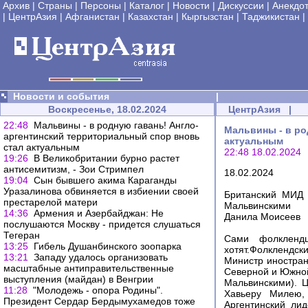
Архив
|
Страны
|
Персоны
|
Каталог
|
Новости
|
Дискуссии
|
Анекдо
|
ЦентрАзия
|
Афганистан
|
Казахстан
|
Кыргызстан
|
Таджикистан
|
Новости и события
|
Воскресенье, 18.02.2024
ЦентрАзия
|
22:48
Мальвины - в родную гавань! Англо-
Мальвины - в ро
аргентинский территориальный спор вновь
актуальным
стал актуальным
22:48 18.02.2024
19:26
В Великобритании бурно растет
антисемитизм, - Зои Стримпел
18.02.2024
19:04
Сын бывшего акима Караганды
Уразалинова обвиняется в избиении своей
Британский МИД 
престарелой матери
Мальвинскими
14:36
Армения и Азербайджан: Не
Данила Моисеев
послушаются Москву - придется слушаться
Тегеран
Сами фолклендц
13:25
Гибель Душанбинского зоопарка
хотят.Фолклендски
13:21
Западу удалось организовать
Министр иностран
масштабные антиправительственные
Северной и Южной
выступления (майдан) в Венгрии
Мальвинскими). Ц
11:28
"Молодежь - опора Родины".
Хавьеру Милею, 
Президент Сердар Бердымухамедов тоже
Аргентинский ли