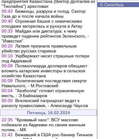
предприятия Казахстана (Виктор Долгалев из
©
CentrAsia
"Тиолайна") арестован
00:43
Беженцы, разруха и голод. Сектор
Газа до и после начала войны
00:40
Огромная башня с химическими
отходами загорелась и рухнула в Актау
00:33
Майдан или диктатура: к чему
приведет падение рейтингов Зеленского, -
"Известия"
00:20
Латвия признала правильным
убийство русских стариков
00:10
УкрВермахт несет страшные потери
под Авдеевкой
00:09
Полмиллиарда долларов обещают
вложить катарские инвесторы в сельское
хозяйство Казахстана
00:08
Политические последствия смерти
Навального, - М.Ростовский
00:04
"Хезболла" готовит ограниченную
месть, - Э.Байназаров
00:00
Вселенский патриархат ведет к
расколу православия, - Александр Чаусов
Пятница, 16.02.2024
22:35
"Кровавый хаос": ВСУ массово
побежали из Авдеевки по своим минным
полям, - МК
21:42
Бежавший в США рос-банкир Тиньков