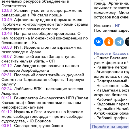
земельных ресурсов объединены в
тренд. Аргентин
Госагентство
начинает заявлят
10:53
Условия участия в госпрограмме по
желаемому Милее
репатриации в РФ стали проще
островов под суве
10:49
Афганистану одного формата мало.
Проблемы контролируемой талибами страны
Источник -
НГ
обсуждают в разных составах
Постоянный адрес
10:46
На грани всеобщего проигрыша. О
чем говорят на Мюнхенской конференции по
безопасности, - Къ
09:53
NYT: Израиль стоит за взрывами на
газопроводе в Иране
Новости Казахст
08:07
Зеленский загнал Запад в тупик:
-
Олжас Бектенов 
сместить нельзя убить, - СП
узком формате в 
07:12
Али Асадов переназначен на пост
-
Развитие легкой
премьера Азербайджана
-
Агитационная гр
02:31
Последний оплот тугайных джунглей.
встретилась с пр
Сможет ли Таджикистан сберечь "Тигровую
-
Подозреваемый в
балку"?
-
Незаконные займ
02:24
Лоббисты ВПК – настоящие хозяева
-
Из Вьетнама экс
Америки
игорного бизнеса
01:21
Гендиректор Атыраусского НПЗ (Запад
-
Рабочий график 
Казахстана) обвинен коллегами в полном
-
Кадровые перес
непрофессионализме
-
Нурлыбек Налиб
01:12
Израиль в Газе и хуситы на Красном
Актюбинской обла
море: свобода геноцида – против свободы
-
Рабочий график 
судоходства, - Ю.Борисов
00:51
Совладелец крупнейшего
Перейти на верс