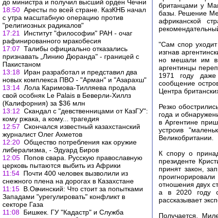
до министра и получил высший орден Чечни
британцами у Ма
18:50
Аресты по всей стране. КазКНБ начал
базы. Решение Ме
с утра масштабную операцию против
африканской стр
"религиозных радикалов"
рекомендательный
17:21
Институт "философии" РАН - очаг
рафинированного мракобесия
"Сам спор уходит
17:07
Талибы официально отказались
изгнав аргентинск
признавать „Линию Дюранда" - границей с
но мешали им в 
Пакистаном
аргентинцы переп
13:18
Иран разработал и представил два
1971 году даже
новых комплекса ПВО - "Арман" и "Азарахш"
сообщение остров
13:14
Лола Каримова-Тилляева продала
Центра британски
свой особняк Le Palais в Беверли-Хиллз
(Калифорния) за $36 млн
Резко обострилис
13:12
Скандал с "девственницами от КазГУ":
года и обнаружен
кому ржака, а кому... трагедия
в Аргентине приш
12:57
Скончался известный казахстанский
устроив "малень
журналист Олег Ахметов
Великобритании.
12:20
Общество потребления как оружие
либерализма, - Эдуард Биров
К спору о прина
12:05
Попов свара. Русскую православную
президенте Крист
церковь пытаются выбить из Африки
принят закон, з
11:54
Почти 400 человек вызволили из
проигнорировали е
снежного плена на дорогах в Казахстане
отношения двух с
11:15
В.Овчинский: Что стоит за попытками
а в 2020 году с
Западами "урегулировать" конфликт в
рассказывает эксп
секторе Газа
11:08
Бишкек. ГУ "Кадастр" и Служба
Получается, Мил