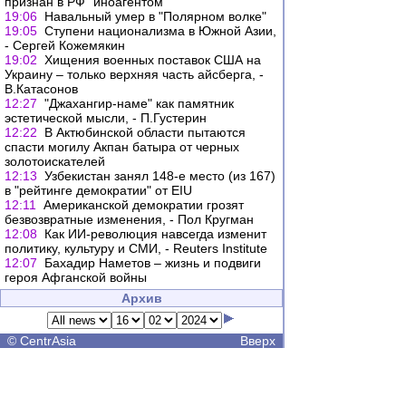
признан в РФ "иноагентом"
19:06
Навальный умер в "Полярном волке"
19:05
Ступени национализма в Южной Азии,
- Сергей Кожемякин
19:02
Хищения военных поставок США на
Украину – только верхняя часть айсберга, -
В.Катасонов
12:27
"Джахангир-наме" как памятник
эстетической мысли, - П.Густерин
12:22
В Актюбинской области пытаются
спасти могилу Акпан батыра от черных
золотоискателей
12:13
Узбекистан занял 148-е место (из 167)
в "рейтинге демократии" от EIU
12:11
Американской демократии грозят
безвозвратные изменения, - Пол Кругман
12:08
Как ИИ-революция навсегда изменит
политику, культуру и СМИ, - Reuters Institute
12:07
Бахадир Наметов – жизнь и подвиги
героя Афганской войны
Архив
©
CentrAsia
Вверх