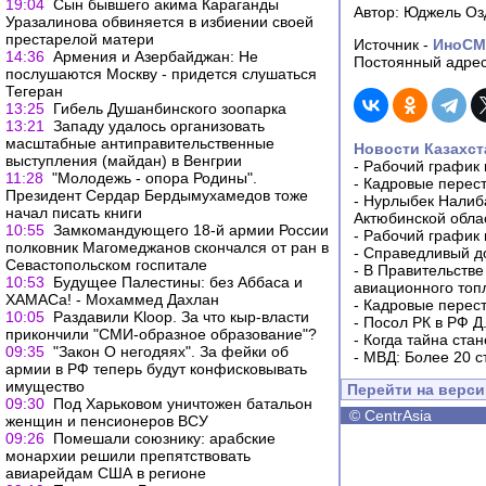
19:04
Сын бывшего акима Караганды
Автор: Юджель Оз
Уразалинова обвиняется в избиении своей
престарелой матери
Источник -
ИноС
14:36
Армения и Азербайджан: Не
Постоянный адрес
послушаются Москву - придется слушаться
Тегеран
13:25
Гибель Душанбинского зоопарка
13:21
Западу удалось организовать
масштабные антиправительственные
Новости Казахст
выступления (майдан) в Венгрии
-
Рабочий график 
11:28
"Молодежь - опора Родины".
-
Кадровые перес
Президент Сердар Бердымухамедов тоже
-
Нурлыбек Налиб
начал писать книги
Актюбинской обла
10:55
Замкомандующего 18-й армии России
-
Рабочий график 
полковник Магомеджанов скончался от ран в
-
Справедливый до
Севастопольском госпитале
-
В Правительстве
10:53
Будущее Палестины: без Аббаса и
авиационного топ
ХАМАСа! - Мохаммед Дахлан
-
Кадровые перес
10:05
Раздавили Kloop. За что кыр-власти
-
Посол РК в РФ Д
прикончили "СМИ-образное образование"?
-
Когда тайна ста
09:35
"Закон О негодяях". За фейки об
-
МВД: Более 20 с
армии в РФ теперь будут конфисковывать
имущество
Перейти на верс
09:30
Под Харьковом уничтожен батальон
©
CentrAsia
женщин и пенсионеров ВСУ
09:26
Помешали союзнику: арабские
монархии решили препятствовать
авиарейдам США в регионе