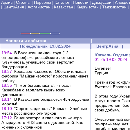
Архив
|
Страны
|
Персоны
|
Каталог
|
Новости
|
Дискуссии
|
Анекдо
|
ЦентрАзия
|
Афганистан
|
Казахстан
|
Кыргызстан
|
Таджикистан
|
Новости и события
|
Понедельник, 19.02.2024
ЦентрАзия
|
19:54
В Валенсии найден труп (12
Юджель Оздемир
огнестрелов) экс-российского летчика
01:25 19.02.2024
Кузьминова, угнавшего свой вертолет
бандеровцам
Evrensel
18:37
Кровавое Каззолото. Обогатительная
Турция
фабрика "Майкаинзолото" приостанавливает
работу
Третий год конфл
18:35
"Я мог бы заплакать", - посол
Evrensel: Европа 
Казакбаев о зарплате кыргызских
дипломатов
В этом году Укра
18:14
В Казахстане ожидаются 45-градусные
могут просто "кин
морозы!
продолжения бое
18:10
"Серые кардиналы" Кремля: Хлебные
свою добычу.
места российских олигархов
17:12
Гендиректора и главного инженера
Ожесточенный конф
Атырауского НПЗ сняли с должностей. Как
по-прежнему нет
конченых склочников
погибли, миллион