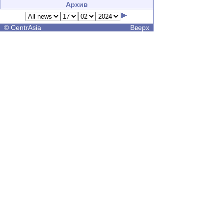
Архив
©
CentrAsia
Вверх