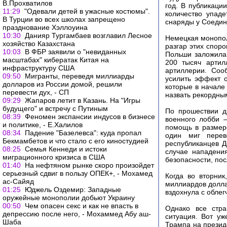
В.Прохватилов
год. В публикаци
11:29
"Одевали детей в ужасные костюмы".
количество упаде
В Турции во всех школах запрещено
снаряды у Соедин
празднование Хэллоуина
10:30
Данияр Тургамбаев возглавил Лесное
Немецкая монопол
хозяйство Казахстана
разгар этих спор
10:03
В ФБР заявили о "невиданных
Польши заложила 
масштабах" кибератак Китая на
200 тысяч артил
инфраструктуру США
артиллерии. Соо
09:50
Мигранты, переведя миллиарды
усилить эффект о
долларов из России домой, решили
которые в начале
перевести дух, - СП
назвать рекордны
09:29
Жапаров летит в Казань. На "Игры
будущего" и встречу с Путиным
По прошествии д
08:39
Феномен экспансии индусов в бизнесе
военного лобби 
и политике, - Е.Халилов
помощь в размере
08:34
Падение "Базелевса": куда пропал
один миг перев
Бекмамбетов и что стало с его киностудией
республиканцев 
08:25
Семья Кеннеди и истоки
случае нападени
миграционного кризиса в США
безопасности, пос
01:40
На нефтяном рынке скоро произойдет
серьезный сдвиг в пользу ОПЕК+, - Мохамед
Когда во вторни
ас-Сайяд
миллиардов долла
01:25
Юджель Оздемир: Западные
вздохнула с облег
оружейные монополии добьют Украину
00:50
Чем опасен секс и как не впасть в
Однако все стра
депрессию после него, - Мохаммед Абу аш-
ситуация. Вот уж
Шаба
Трампа на презид