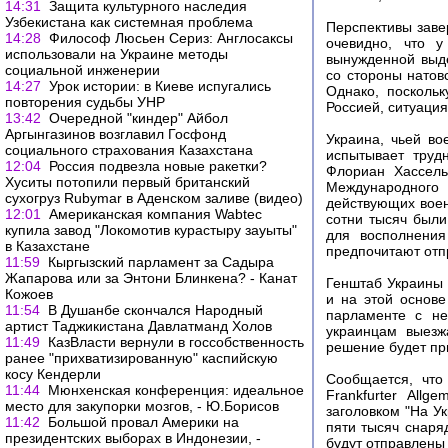
14:31
Защита культурного наследия
Узбекистана как системная проблема
Перспективы заве
14:28
Философ Люсьен Сериз: Англосаксы
очевидно, что у
использовали на Украине методы
вынужденной выде
социальной инженерии
со стороны натов
14:27
Урок истории: в Киеве испугались
Однако, посколь
повторения судьбы УНР
Россией, ситуация
13:42
Очередной "киндер" Айбол
Аргынгазинов возглавил Госфонд
Украина, чьей в
социального страхования Казахстана
испытывает труд
12:04
Россия подвезла новые ракетки?
Флориан Хассель 
Хуситы потопили первый британский
Международного 
сухогруз Rubymar в Аденском заливе (видео)
действующих воен
12:01
Американская компания Wabtec
сотни тысяч были
купила завод "Локомотив курастыру зауыты"
для восполнения
в Казахстане
предпочитают отпр
11:59
Кыргызский парламент за Садыра
Жапарова или за Энтони Блинкена? - Канат
Генштаб Украины 
Кожоев
и на этой основ
11:54
В Душанбе скончался Народный
парламенте с не
артист Таджикистана Давлатманд Холов
украинцам выезж
11:49
КазВласти вернули в госсобственность
решение будет пр
ранее "прихватизированную" каспийскую
косу Кендерли
Сообщается, что
11:44
Мюнхенская конференция: идеальное
Frankfurter Allg
место для закупорки мозгов, - Ю.Борисов
заголовком "На У
11:42
Большой провал Америки на
пяти тысяч снаря
президентских выборах в Индонезии, -
будут отправлены 