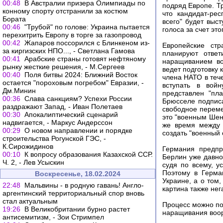
00:48
В Австралии призера Олимпиады по
подряд Европе. Т
конному спорту отстранили за костюм
что кандидат-ре
Бората
всего" будет выс
00:46
"Трубой" по голове: Украина пытается
голоса за счет это
перехитрить Европу в торге за газопровод
00:42
Жапаров поссорился с Блинкеном из-
Европейские ст
за киргизских НПО..., - Светлана Гамова
планируют ответ
00:41
Арабские страны готовят нефтяному
наращиванием во
рынку жесткие решения, - М.Сергеев
ведет подготовку 
00:40
Поля битвы 2024: Ближний Восток
члена НАТО в тече
остается "пороховым погребом" Евразии, -
вступать в вой
Дм.Минин
представлен "пл
00:36
Слава санкциям? Успехи России
Брюсселе подпис
раздражают Запад, - Иван Полетаев
свободное переме
00:30
Апокалиптический сценарий
это "военным Шенг
надвигается, - Маркус Андерссон
же время между 
00:29
О новом направлении и порядке
создать "военный 
строительства Рогунской ГЭС, -
К.Сирожидинов
Германия предпр
00:10
К вопросу образования Казахской ССР.
Берлин уже давно
Ч. 2, - Лев Усыскин
судя по всему, у
Поэтому в Герма
Воскресенье, 18.02.2024
Украине, а о том,
22:48
Мальвины - в родную гавань! Англо-
картина также нег
аргентинский территориальный спор вновь
стал актуальным
Процесс можно по
19:26
В Великобритании бурно растет
наращивания воор
антисемитизм, - Зои Стримпел