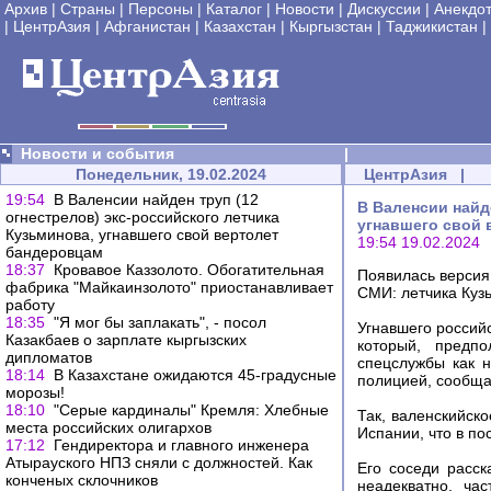
Архив
|
Страны
|
Персоны
|
Каталог
|
Новости
|
Дискуссии
|
Анекдо
|
ЦентрАзия
|
Афганистан
|
Казахстан
|
Кыргызстан
|
Таджикистан
|
Новости и события
|
Понедельник, 19.02.2024
ЦентрАзия
|
19:54
В Валенсии найден труп (12
В Валенсии найд
огнестрелов) экс-российского летчика
угнавшего свой 
Кузьминова, угнавшего свой вертолет
19:54 19.02.2024
бандеровцам
18:37
Кровавое Каззолото. Обогатительная
Появилась версия
фабрика "Майкаинзолото" приостанавливает
СМИ: летчика Куз
работу
18:35
"Я мог бы заплакать", - посол
Угнавшего россий
Казакбаев о зарплате кыргызских
который, предпо
дипломатов
спецслужбы как н
18:14
В Казахстане ожидаются 45-градусные
полицией, сообщ
морозы!
18:10
"Серые кардиналы" Кремля: Хлебные
Так, валенскийск
места российских олигархов
Испании, что в п
17:12
Гендиректора и главного инженера
Атырауского НПЗ сняли с должностей. Как
Его соседи расск
конченых склочников
неадекватно, ча