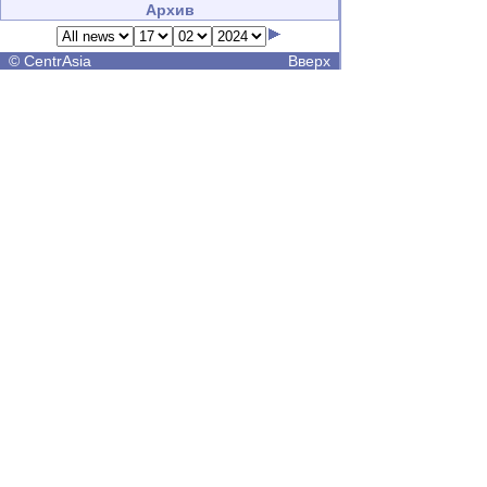
Архив
©
CentrAsia
Вверх