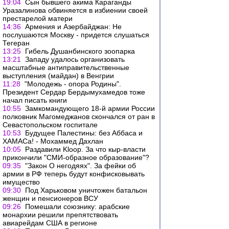
19:04
Сын бывшего акима Караганды
Уразалинова обвиняется в избиении своей
престарелой матери
14:36
Армения и Азербайджан: Не
послушаются Москву - придется слушаться
Тегеран
13:25
Гибель Душанбинского зоопарка
13:21
Западу удалось организовать
масштабные антиправительственные
выступления (майдан) в Венгрии
11:28
"Молодежь - опора Родины".
Президент Сердар Бердымухамедов тоже
начал писать книги
10:55
Замкомандующего 18-й армии России
полковник Магомеджанов скончался от ран в
Севастопольском госпитале
10:53
Будущее Палестины: без Аббаса и
ХАМАСа! - Мохаммед Дахлан
10:05
Раздавили Kloop. За что кыр-власти
прикончили "СМИ-образное образование"?
09:35
"Закон О негодяях". За фейки об
армии в РФ теперь будут конфисковывать
имущество
09:30
Под Харьковом уничтожен батальон
женщин и пенсионеров ВСУ
09:26
Помешали союзнику: арабские
монархии решили препятствовать
авиарейдам США в регионе