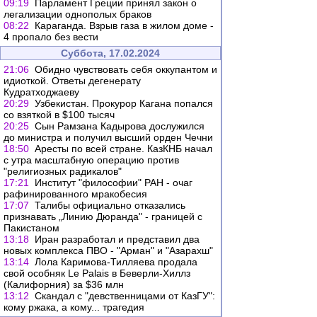
09:19
Парламент Греции принял закон о
легализации однополых браков
08:22
Караганда. Взрыв газа в жилом доме -
4 пропало без вести
Суббота, 17.02.2024
21:06
Обидно чувствовать себя оккупантом и
идиоткой. Ответы дегенерату
Кудратходжаеву
20:29
Узбекистан. Прокурор Кагана попался
со взяткой в $100 тысяч
20:25
Сын Рамзана Кадырова дослужился
до министра и получил высший орден Чечни
18:50
Аресты по всей стране. КазКНБ начал
с утра масштабную операцию против
"религиозных радикалов"
17:21
Институт "философии" РАН - очаг
рафинированного мракобесия
17:07
Талибы официально отказались
признавать „Линию Дюранда" - границей с
Пакистаном
13:18
Иран разработал и представил два
новых комплекса ПВО - "Арман" и "Азарахш"
13:14
Лола Каримова-Тилляева продала
свой особняк Le Palais в Беверли-Хиллз
(Калифорния) за $36 млн
13:12
Скандал с "девственницами от КазГУ":
кому ржака, а кому... трагедия