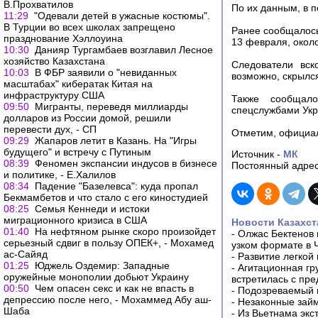
В.Прохватилов
По их данным, в 
11:29
"Одевали детей в ужасные костюмы".
В Турции во всех школах запрещено
Ранее сообщалось
празднование Хэллоуина
13 февраля, около
10:30
Данияр Тургамбаев возглавил Лесное
хозяйство Казахстана
Следователи вск
10:03
В ФБР заявили о "невиданных
возможно, скрылс
масштабах" кибератак Китая на
инфраструктуру США
Также сообщало
09:50
Мигранты, переведя миллиарды
спецслужбами Укр
долларов из России домой, решили
перевести дух, - СП
Отметим, официал
09:29
Жапаров летит в Казань. На "Игры
будущего" и встречу с Путиным
Источник -
МК
08:39
Феномен экспансии индусов в бизнесе
Постоянный адрес
и политике, - Е.Халилов
08:34
Падение "Базелевса": куда пропал
Бекмамбетов и что стало с его киностудией
08:25
Семья Кеннеди и истоки
миграционного кризиса в США
Новости Казахст
01:40
На нефтяном рынке скоро произойдет
-
Олжас Бектенов 
серьезный сдвиг в пользу ОПЕК+, - Мохамед
узком формате в 
ас-Сайяд
-
Развитие легкой
01:25
Юджель Оздемир: Западные
-
Агитационная гр
оружейные монополии добьют Украину
встретилась с пр
00:50
Чем опасен секс и как не впасть в
-
Подозреваемый в
депрессию после него, - Мохаммед Абу аш-
-
Незаконные займ
Шаба
-
Из Вьетнама экс