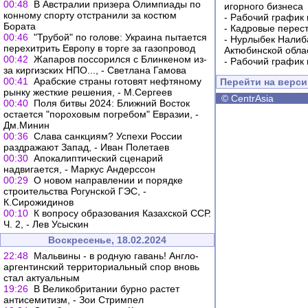
00:48
В Австралии призера Олимпиады по
игорного бизнеса
конному спорту отстранили за костюм
-
Рабочий график 
Бората
-
Кадровые перес
00:46
"Трубой" по голове: Украина пытается
-
Нурлыбек Налиб
перехитрить Европу в торге за газопровод
Актюбинской обла
00:42
Жапаров поссорился с Блинкеном из-
-
Рабочий график 
за киргизских НПО..., - Светлана Гамова
00:41
Арабские страны готовят нефтяному
Перейти на верс
рынку жесткие решения, - М.Сергеев
©
CentrAsia
00:40
Поля битвы 2024: Ближний Восток
остается "пороховым погребом" Евразии, -
Дм.Минин
00:36
Слава санкциям? Успехи России
раздражают Запад, - Иван Полетаев
00:30
Апокалиптический сценарий
надвигается, - Маркус Андерссон
00:29
О новом направлении и порядке
строительства Рогунской ГЭС, -
К.Сирожидинов
00:10
К вопросу образования Казахской ССР.
Ч. 2, - Лев Усыскин
Воскресенье, 18.02.2024
22:48
Мальвины - в родную гавань! Англо-
аргентинский территориальный спор вновь
стал актуальным
19:26
В Великобритании бурно растет
антисемитизм, - Зои Стримпел