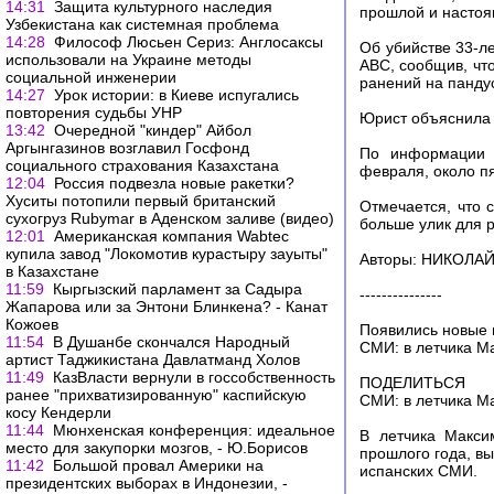
14:31
Защита культурного наследия
прошлой и настоя
Узбекистана как системная проблема
14:28
Философ Люсьен Сериз: Англосаксы
Об убийстве 33-л
использовали на Украине методы
ABC, сообщив, чт
социальной инженерии
ранений на панду
14:27
Урок истории: в Киеве испугались
повторения судьбы УНР
Юрист объяснила 
13:42
Очередной "киндер" Айбол
Аргынгазинов возглавил Госфонд
По информации D
социального страхования Казахстана
февраля, около пя
12:04
Россия подвезла новые ракетки?
Хуситы потопили первый британский
Отмечается, что 
сухогруз Rubymar в Аденском заливе (видео)
больше улик для р
12:01
Американская компания Wabtec
купила завод "Локомотив курастыру зауыты"
Авторы: НИКОЛА
в Казахстане
11:59
Кыргызский парламент за Садыра
---------------
Жапарова или за Энтони Блинкена? - Канат
Кожоев
Появились новые 
11:54
В Душанбе скончался Народный
СМИ: в летчика М
артист Таджикистана Давлатманд Холов
11:49
КазВласти вернули в госсобственность
ПОДЕЛИТЬСЯ
ранее "прихватизированную" каспийскую
СМИ: в летчика М
косу Кендерли
11:44
Мюнхенская конференция: идеальное
В летчика Макси
место для закупорки мозгов, - Ю.Борисов
прошлого года, вы
11:42
Большой провал Америки на
испанских СМИ.
президентских выборах в Индонезии, -