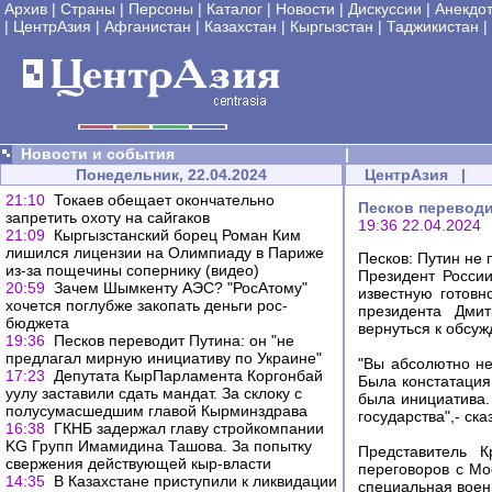
Архив
|
Страны
|
Персоны
|
Каталог
|
Новости
|
Дискуссии
|
Анекдо
|
ЦентрАзия
|
Афганистан
|
Казахстан
|
Кыргызстан
|
Таджикистан
|
Новости и события
|
Понедельник, 22.04.2024
ЦентрАзия
|
21:10
Токаев обещает окончательно
Песков переводи
запретить охоту на сайгаков
19:36 22.04.2024
21:09
Кыргызстанский борец Роман Ким
лишился лицензии на Олимпиаду в Париже
Песков: Путин не
из-за пощечины сопернику (видео)
Президент Росси
20:59
Зачем Шымкенту АЭС? "РосАтому"
известную готовн
хочется поглубже закопать деньги рос-
президента Дми
бюджета
вернуться к обсу
19:36
Песков переводит Путина: он "не
предлагал мирную инициативу по Украине"
"Вы абсолютно не
17:23
Депутата КырПарламента Коргонбай
Была констатация
уулу заставили сдать мандат. За склоку с
была инициатива.
полусумасшедшим главой Кырминздрава
государства",- ск
16:38
ГКНБ задержал главу стройкомпании
KG Групп Имамидина Ташова. За попытку
Представитель К
свержения действующей кыр-власти
переговоров с Мо
14:35
В Казахстане приступили к ликвидации
специальная воен