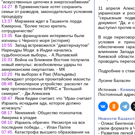
"искусственных цепочек в энергоснабжении"
14:27
В Туркменистане хотят сохранить
11 апреля Алекс
семьи от разводов, законодательно усложнив
украинская и рос
процедуру
"серьезным подв
13:37
Мирзиеев ждет в Ташкенте лорда
документ. "Да, и 
Кэмерона. "Более тесно крепить
выступил против 
сотрудничество"
13:35
Как французские интервенты были
В ходе перегово
изгнаны с Черного моря (история)
условия и прин
10:55
Запад встревожился "джаггернаутом"
обеспечение гара
Нарендры Моди: в Индии начались
влиянием Запада 
судьбоносные выборы, - А.Яшлавский
Киевской области
10:33
Война на Ближнем Востоке получила
проводить перего
новый импульс: возобновлены удары по
американским оккупантам, - МК
Подробнее о стамб
10:20
На выборах в Раю (Мальдивы)
побеждают упоротые прокитайские маоисты
Лусине Баласян
08:48
Биполярное устройство: расколет ли
мир противостояние БРИКС и "Большой
Источник -
Комме
семерки", - Дм.Алексеев
Постоянный адрес
08:47
Яков Кедми считает, что "Иран считает
Израиль исчадьем ада, которое должно
исчезнуть"
08:17
Newsweek: Общество психопатов.
Америка в упадке
Новости Казахст
08:10
Израиль обречен. Несмотря на все
-
Олжас Бектенов 
последние победы.., - Илан Паппе
узком формате в 
07:45
Катастрофа высшего образования на
-
Развитие легкой