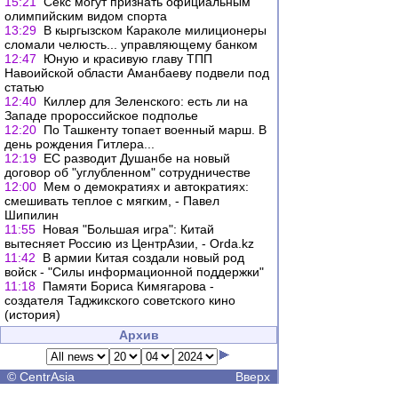
15:21
Секс могут признать официальным
олимпийским видом спорта
13:29
В кыргызском Караколе милиционеры
сломали челюсть... управляющему банком
12:47
Юную и красивую главу ТПП
Навоийской области Аманбаеву подвели под
статью
12:40
Киллер для Зеленского: есть ли на
Западе пророссийское подполье
12:20
По Ташкенту топает военный марш. В
день рождения Гитлера...
12:19
ЕС разводит Душанбе на новый
договор об "углубленном" сотрудничестве
12:00
Мем о демократиях и автократиях:
смешивать теплое с мягким, - Павел
Шипилин
11:55
Новая "Большая игра": Китай
вытесняет Россию из ЦентрАзии, - Orda.kz
11:42
В армии Китая создали новый род
войск - "Силы информационной поддержки"
11:18
Памяти Бориса Кимягарова -
создателя Таджикского советского кино
(история)
Архив
©
CentrAsia
Вверх