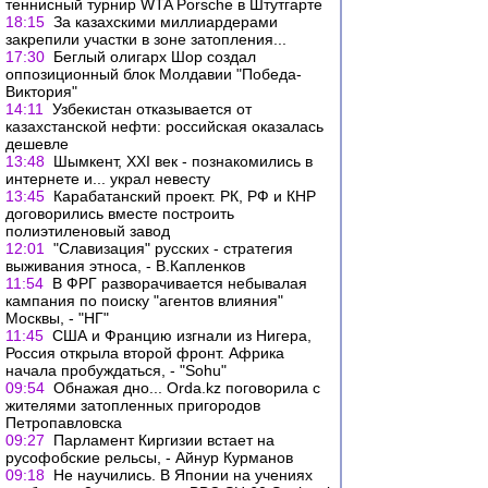
теннисный турнир WTA Porsche в Штутгарте
18:15
За казахскими миллиардерами
закрепили участки в зоне затопления...
17:30
Беглый олигарх Шор создал
оппозиционный блок Молдавии "Победа-
Виктория"
14:11
Узбекистан отказывается от
казахстанской нефти: российская оказалась
дешевле
13:48
Шымкент, XXI век - познакомились в
интернете и... украл невесту
13:45
Карабатанский проект. РК, РФ и КНР
договорились вместе построить
полиэтиленовый завод
12:01
"Славизация" русских - стратегия
выживания этноса, - В.Капленков
11:54
В ФРГ разворачивается небывалая
кампания по поиску "агентов влияния"
Москвы, - "НГ"
11:45
США и Францию изгнали из Нигера,
Россия открыла второй фронт. Африка
начала пробуждаться, - "Sohu"
09:54
Обнажая дно... Orda.kz поговорила с
жителями затопленных пригородов
Петропавловска
09:27
Парламент Киргизии встает на
русофобские рельсы, - Айнур Курманов
09:18
Не научились. В Японии на учениях