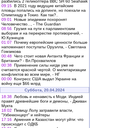
разбились 2 геликоптера ВВС SH 60 Seahawk
09:15
В 2021 году ведущие китайские
пловцы попались на допинге, но поехали на
Олимпиаду в Токио. Как так?..
09:01
Новые эпидемии похоронят
Человечество..., - The Guardian
08:56
Грузия на пути к парламентским
выборам и на перекрестке противоречий, -
Ю.Кузнецов
01:07
Почему европейские ценности больше
напоминают постулаты Оруэлла, - Светлана
Гомзикова
00:48
Чего стоит новая Антанта Франции и
Британии? - Вл.Прохватилов
00:38
Применение силы нигде уже не
считается красной чертой. О милитаризации
конфликтов во всем мире, - НГ
00:00
Конгресс США выдал Украине на
войну еще $66 млрд
Суббота, 20.04.2024
18:38
Любовь и ненависть к Моди. Индией
правят древнейшие боги и демоны, - Дживан
Мукта
18:02
Певицу Лолу затравили власти,
"Узбекконцерт" и хейтеры
17:16
Армения и Казахстан могут уйти: что
происходит с ОДКБ