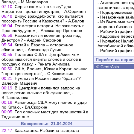
Западе, - М.Медоваров
-
Агитационная гр
07:10
Серые схемы "по языку" для
встретилась с пр
мигрантов - целая индустрия, - А.Ординян
-
Подозреваемый в
06:48
Вирус враждебности: кто пытается
-
Незаконные займ
поссорить Россию и Казахстан? - А.Белов
-
Из Вьетнама экс
06:04
Геометрия истории. Не зависнуть в
игорного бизнеса
ПрошлоБудущем, - Александр Проханов
-
Рабочий график 
05:58
Разразится ли военная гроза над
-
Кадровые перес
Днестром? - Андрей Сафонов
-
Нурлыбек Налиб
05:54
Китай и Европа – осторожное
Актюбинской обла
сближение, - Александр Лукин
-
Рабочий график 
00:55
Политика США в ЦентрАзии: чем
оборачиваются визиты слонов и ослов в
Перейти на верс
посудную лавку, - Рената Алимова
©
CentrAsia
00:50
США, Япония, Южная Корея: альянс
"торговцев смертью", - С.Кожемякин
00:21
Нужны ли России такие "братья"? -
Валерий Мацевич
00:19
В ЦентрАзии появился запрос на
новое региональное объединение, -
В.Панфилова
00:18
Авианосцы США могут нанести удар
по Китаю, - Вл.Скоркин
00:05
Топ опасных мест для путешествий в
Таджикистане
Воскресенье, 21.04.2024
22:47
Казахстанка Рыбакина выиграла