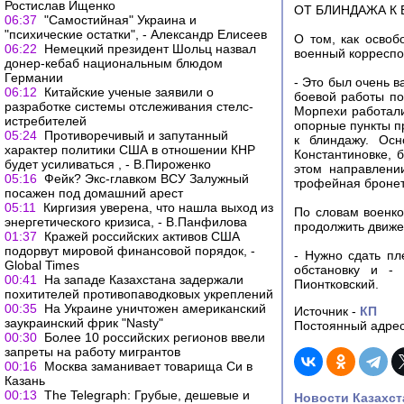
Ростислав Ищенко
ОТ БЛИНДАЖА К
06:37
"Самостийная" Украина и
"психические остатки", - Александр Елисеев
О том, как освоб
06:22
Немецкий президент Шольц назвал
военный корреспо
донер-кебаб национальным блюдом
Германии
- Это был очень в
06:12
Китайские ученые заявили о
боевой работы по
разработке системы отслеживания стелс-
Морпехи работали
истребителей
опорные пункты пр
05:24
Противоречивый и запутанный
к блиндажу. Осн
характер политики США в отношении КНР
Константиновке, 
будет усиливаться , - В.Пироженко
этом направлении
05:16
Фейк? Экс-главком ВСУ Залужный
трофейная бронет
посажен под домашний арест
05:11
Киргизия уверена, что нашла выход из
По словам военко
энергетического кризиса, - В.Панфилова
продолжить движе
01:37
Кражей российских активов США
подорвут мировой финансовой порядок, -
- Нужно сдать пл
Global Times
обстановку и - 
00:41
На западе Казахстана задержали
Пионтковский.
похитителей противопаводковых укреплений
00:35
На Украине уничтожен американский
Источник -
КП
заукраинский фрик "Nasty"
Постоянный адрес
00:30
Более 10 российских регионов ввели
запреты на работу мигрантов
00:16
Москва заманивает товарища Си в
Казань
00:13
The Telegraph: Грубые, дешевые и
Новости Казахст