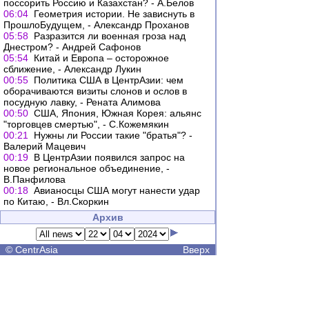
поссорить Россию и Казахстан? - А.Белов
06:04
Геометрия истории. Не зависнуть в
ПрошлоБудущем, - Александр Проханов
05:58
Разразится ли военная гроза над
Днестром? - Андрей Сафонов
05:54
Китай и Европа – осторожное
сближение, - Александр Лукин
00:55
Политика США в ЦентрАзии: чем
оборачиваются визиты слонов и ослов в
посудную лавку, - Рената Алимова
00:50
США, Япония, Южная Корея: альянс
"торговцев смертью", - С.Кожемякин
00:21
Нужны ли России такие "братья"? -
Валерий Мацевич
00:19
В ЦентрАзии появился запрос на
новое региональное объединение, -
В.Панфилова
00:18
Авианосцы США могут нанести удар
по Китаю, - Вл.Скоркин
Архив
©
CentrAsia
Вверх