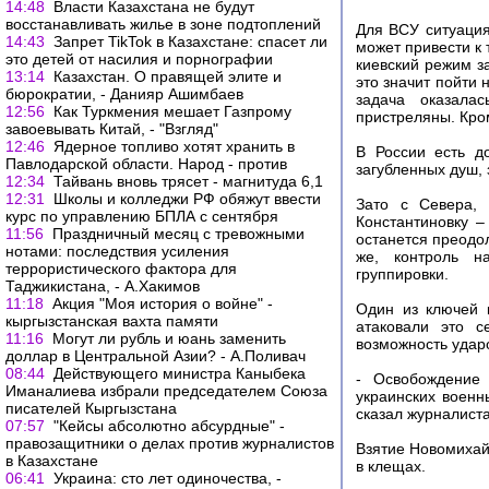
14:48
Власти Казахстана не будут
восстанавливать жилье в зоне подтоплений
Для ВСУ ситуация
14:43
Запрет TikTok в Казахстане: спасет ли
может привести к 
это детей от насилия и порнографии
киевский режим з
13:14
Казахстан. О правящей элите и
это значит пойти 
бюрократии, - Данияр Ашимбаев
задача оказала
12:56
Как Туркмения мешает Газпрому
пристреляны. Кром
завоевывать Китай, - "Взгляд"
12:46
Ядерное топливо хотят хранить в
В России есть д
Павлодарской области. Народ - против
загубленных душ, 
12:34
Тайвань вновь трясет - магнитуда 6,1
12:31
Школы и колледжи РФ обяжут ввести
Зато с Севера, 
курс по управлению БПЛА с сентября
Константиновку –
11:56
Праздничный месяц с тревожными
останется преодол
нотами: последствия усиления
же, контроль на
террористического фактора для
группировки.
Таджикистана, - А.Хакимов
11:18
Акция "Моя история о войне" -
Один из ключей 
кыргызстанская вахта памяти
атаковали это с
11:16
Могут ли рубль и юань заменить
возможность ударо
доллар в Центральной Азии? - А.Поливач
08:44
Действующего министра Каныбека
- Освобождение
Иманалиева избрали председателем Союза
украинских военн
писателей Кыргызстана
сказал журналист
07:57
"Кейсы абсолютно абсурдные" -
правозащитники о делах против журналистов
Взятие Новомихай
в Казахстане
в клещах.
06:41
Украина: сто лет одиночества, -