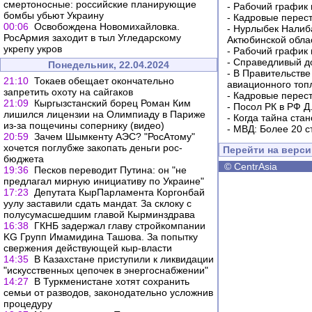
смертоносные: российские планирующие
-
Рабочий график 
бомбы убьют Украину
-
Кадровые перес
00:06
Освобождена Новомихайловка.
-
Нурлыбек Налиб
РосАрмия заходит в тыл Угледарскому
Актюбинской обла
укрепу укров
-
Рабочий график 
-
Справедливый до
Понедельник, 22.04.2024
-
В Правительстве
21:10
Токаев обещает окончательно
авиационного топ
запретить охоту на сайгаков
-
Кадровые перес
21:09
Кыргызстанский борец Роман Ким
-
Посол РК в РФ Д
лишился лицензии на Олимпиаду в Париже
-
Когда тайна ста
из-за пощечины сопернику (видео)
-
МВД: Более 20 с
20:59
Зачем Шымкенту АЭС? "РосАтому"
хочется поглубже закопать деньги рос-
Перейти на верс
бюджета
©
CentrAsia
19:36
Песков переводит Путина: он "не
предлагал мирную инициативу по Украине"
17:23
Депутата КырПарламента Коргонбай
уулу заставили сдать мандат. За склоку с
полусумасшедшим главой Кырминздрава
16:38
ГКНБ задержал главу стройкомпании
KG Групп Имамидина Ташова. За попытку
свержения действующей кыр-власти
14:35
В Казахстане приступили к ликвидации
"искусственных цепочек в энергоснабжении"
14:27
В Туркменистане хотят сохранить
семьи от разводов, законодательно усложнив
процедуру