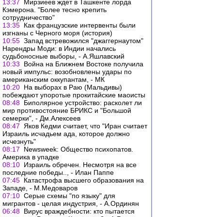
13:37
Мирзиеев ждет в Ташкенте лорда
Кэмерона. "Более тесно крепить
сотрудничество"
13:35
Как французские интервенты были
изгнаны с Черного моря (история)
10:55
Запад встревожился "джаггернаутом"
Нарендры Моди: в Индии начались
судьбоносные выборы, - А.Яшлавский
10:33
Война на Ближнем Востоке получила
новый импульс: возобновлены удары по
американским оккупантам, - МК
10:20
На выборах в Раю (Мальдивы)
побеждают упоротые прокитайские маоисты
08:48
Биполярное устройство: расколет ли
мир противостояние БРИКС и "Большой
семерки", - Дм.Алексеев
08:47
Яков Кедми считает, что "Иран считает
Израиль исчадьем ада, которое должно
исчезнуть"
08:17
Newsweek: Общество психопатов.
Америка в упадке
08:10
Израиль обречен. Несмотря на все
последние победы.., - Илан Паппе
07:45
Катастрофа высшего образования на
Западе, - М.Медоваров
07:10
Серые схемы "по языку" для
мигрантов - целая индустрия, - А.Ординян
06:48
Вирус враждебности: кто пытается