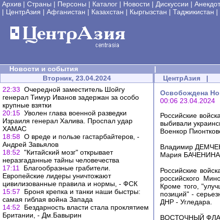
Архив
|
Страны
|
Персоны
|
Каталог
|
Новости
|
Дискуссии
|
Анекдо
|
ЦентрАзия
|
Афганистан
|
Казахстан
|
Кыргызстан
|
Таджикистан
|
Новости и события
|
Вторник, 23.04.2024
ЦентрАзия
|
22:33
Очередной заместитель Шойгу
Освобождена Нов
генерал Тимур Иванов задержан за особо
00:06 23.04.2024
крупные взятки
20:15
Уволен глава военной разведки
Российские войск
Израиля генерал Халива. Проспал удар
выбивали украинс
ХАМАС
Военкор Пионтков
18:58
О вреде и пользе гастарбайтеров, -
Андрей Завьялов
Владимир ДЕМЧЕ
18:52
"Китайский мозг" открывает
Мария БАЧЕНИНА
неразгаданные тайны человечества
17:11
Благообразные грабители.
Российские войск
Европейские лидеры уничтожают
российского Мин
цивилизованные правила и нормы, - ФСК
Кроме того, "улу
15:57
Броня крепка и танки наши быстры:
позиций" - серье
самая гиблая война Запада
ДНР - Угледара.
14:52
Бездарность власти стала проклятием
Британии, - Дм.Бавырин
ВОСТОЧНЫЙ ФЛ