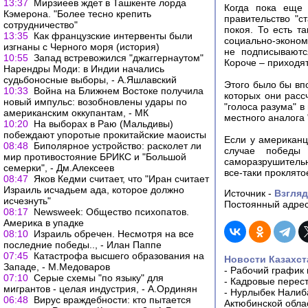
13:37
Мирзиеев ждет в Ташкенте лорда
Когда пока еще 
Кэмерона. "Более тесно крепить
правительство "с
сотрудничество"
покоя. То есть т
13:35
Как французские интервенты были
социально-эконом
изгнаны с Черного моря (история)
не подписываютс
10:55
Запад встревожился "джаггернаутом"
Короче – приходят
Нарендры Моди: в Индии начались
судьбоносные выборы, - А.Яшлавский
Этого было бы вп
10:33
Война на Ближнем Востоке получила
которых они расс
новый импульс: возобновлены удары по
"голоса разума" 
американским оккупантам, - МК
местного аналога
10:20
На выборах в Раю (Мальдивы)
побеждают упоротые прокитайские маоисты
Если у американц
08:48
Биполярное устройство: расколет ли
случае победы
мир противостояние БРИКС и "Большой
саморазрушительн
семерки", - Дм.Алексеев
все-таки проклято
08:47
Яков Кедми считает, что "Иран считает
Израиль исчадьем ада, которое должно
Источник -
Взгляд
исчезнуть"
Постоянный адрес
08:17
Newsweek: Общество психопатов.
Америка в упадке
08:10
Израиль обречен. Несмотря на все
последние победы.., - Илан Паппе
07:45
Катастрофа высшего образования на
Новости Казахст
Западе, - М.Медоваров
-
Рабочий график 
07:10
Серые схемы "по языку" для
-
Кадровые перес
мигрантов - целая индустрия, - А.Ординян
-
Нурлыбек Налиб
06:48
Вирус враждебности: кто пытается
Актюбинской обла