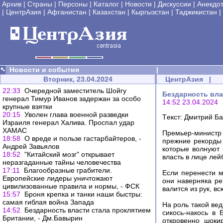
Архив
|
Страны
|
Персоны
|
Каталог
|
Новости
|
Дискуссии
|
Анекдо
|
ЦентрАзия
|
Афганистан
|
Казахстан
|
Кыргызстан
|
Таджикистан
|
Новости и события
|
Вторник, 23.04.2024
ЦентрАзия
|
22:33
Очередной заместитель Шойгу
Бездарность вла
генерал Тимур Иванов задержан за особо
14:52 23.04.2024
крупные взятки
20:15
Уволен глава военной разведки
Tекст: Дмитрий Б
Израиля генерал Халива. Проспал удар
ХАМАС
Премьер-министр
18:58
О вреде и пользе гастарбайтеров, -
прежние рекорды 
Андрей Завьялов
которые волнуют 
18:52
"Китайский мозг" открывает
власть в лице лей
неразгаданные тайны человечества
17:11
Благообразные грабители.
Если перенести м
Европейские лидеры уничтожают
они наверняка ре
цивилизованные правила и нормы, - ФСК
валится из рук, в
15:57
Броня крепка и танки наши быстры:
самая гиблая война Запада
На роль такой ве
14:52
Бездарность власти стала проклятием
сикось-накось в
Британии, - Дм.Бавырин
откровенно шоки