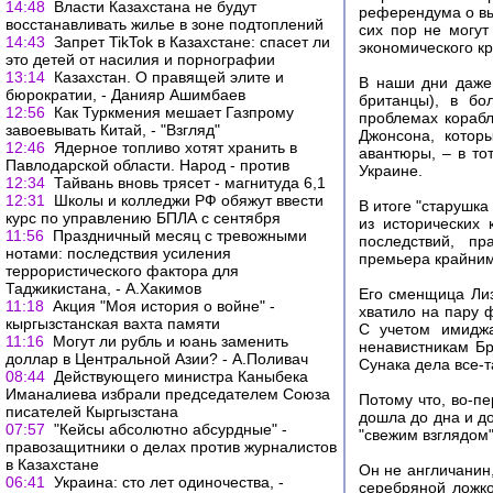
14:48
Власти Казахстана не будут
референдума о вы
восстанавливать жилье в зоне подтоплений
сих пор не могут
14:43
Запрет TikTok в Казахстане: спасет ли
экономического кр
это детей от насилия и порнографии
13:14
Казахстан. О правящей элите и
В наши дни даже 
бюрократии, - Данияр Ашимбаев
британцы), в бо
12:56
Как Туркмения мешает Газпрому
проблемах корабл
завоевывать Китай, - "Взгляд"
Джонсона, котор
12:46
Ядерное топливо хотят хранить в
авантюры, – в то
Павлодарской области. Народ - против
Украине.
12:34
Тайвань вновь трясет - магнитуда 6,1
12:31
Школы и колледжи РФ обяжут ввести
В итоге "старушка
курс по управлению БПЛА с сентября
из исторических 
11:56
Праздничный месяц с тревожными
последствий, пр
нотами: последствия усиления
премьера крайним,
террористического фактора для
Таджикистана, - А.Хакимов
Его сменщица Лиз
11:18
Акция "Моя история о войне" -
хватило на пару 
кыргызстанская вахта памяти
С учетом имиджа
11:16
Могут ли рубль и юань заменить
ненавистникам Бр
доллар в Центральной Азии? - А.Поливач
Сунака дела все-т
08:44
Действующего министра Каныбека
Иманалиева избрали председателем Союза
Потому что, во-п
писателей Кыргызстана
дошла до дна и до
07:57
"Кейсы абсолютно абсурдные" -
"свежим взглядом
правозащитники о делах против журналистов
в Казахстане
Он не англичанин,
06:41
Украина: сто лет одиночества, -
серебряной ложко