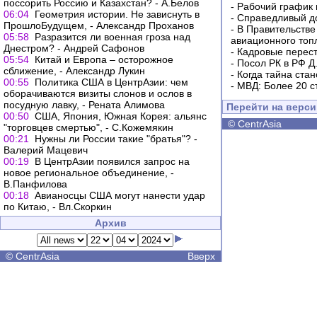
поссорить Россию и Казахстан? - А.Белов
-
Рабочий график 
06:04
Геометрия истории. Не зависнуть в
-
Справедливый до
ПрошлоБудущем, - Александр Проханов
-
В Правительстве
05:58
Разразится ли военная гроза над
авиационного топ
Днестром? - Андрей Сафонов
-
Кадровые перес
05:54
Китай и Европа – осторожное
-
Посол РК в РФ Д
сближение, - Александр Лукин
-
Когда тайна ста
00:55
Политика США в ЦентрАзии: чем
-
МВД: Более 20 с
оборачиваются визиты слонов и ослов в
посудную лавку, - Рената Алимова
Перейти на верс
00:50
США, Япония, Южная Корея: альянс
©
CentrAsia
"торговцев смертью", - С.Кожемякин
00:21
Нужны ли России такие "братья"? -
Валерий Мацевич
00:19
В ЦентрАзии появился запрос на
новое региональное объединение, -
В.Панфилова
00:18
Авианосцы США могут нанести удар
по Китаю, - Вл.Скоркин
Архив
©
CentrAsia
Вверх