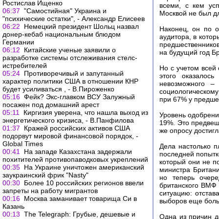
Ростислав Ищенко
всеми, с кем ус
06:37
"Самостийная" Украина и
Москвой не был дл
"психические остатки", - Александр Елисеев
06:22
Немецкий президент Шольц назвал
Наконец, он по 
донер-кебаб национальным блюдом
аудитора, в кото
Германии
предшественников
06:12
Китайские ученые заявили о
на будущий год Б
разработке системы отслеживания стелс-
истребителей
Но с учетом всей
05:24
Противоречивый и запутанный
этого оказалось
характер политики США в отношении КНР
невозможного –
будет усиливаться , - В.Пироженко
социологическому
05:16
Фейк? Экс-главком ВСУ Залужный
при 67% у предше
посажен под домашний арест
05:11
Киргизия уверена, что нашла выход из
Уровень одобрени
энергетического кризиса, - В.Панфилова
19%. Это предвещ
01:37
Кражей российских активов США
же опросу достигл
подорвут мировой финансовой порядок, -
Global Times
Дела настолько п
00:41
На западе Казахстана задержали
последней попытке
похитителей противопаводковых укреплений
который они не п
00:35
На Украине уничтожен американский
министра Британи
заукраинский фрик "Nasty"
но теперь очере
00:30
Более 10 российских регионов ввели
британского ВМФ 
запреты на работу мигрантов
ситуацию: отстав
00:16
Москва заманивает товарища Си в
выборов еще боль
Казань
00:13
The Telegraph: Грубые, дешевые и
Одна из причин д