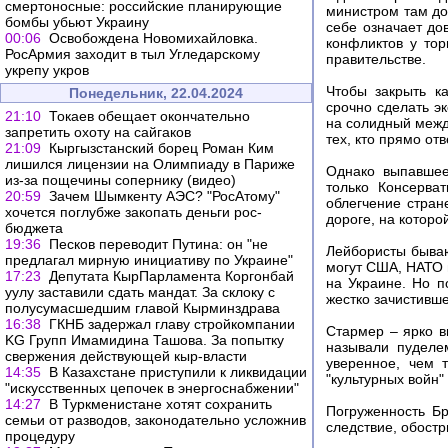
смертоносные: российские планирующие
министром там до
бомбы убьют Украину
себе означает до
00:06
Освобождена Новомихайловка.
конфликтов у тор
РосАрмия заходит в тыл Угледарскому
правительстве.
укрепу укров
Чтобы закрыть к
Понедельник, 22.04.2024
срочно сделать э
21:10
Токаев обещает окончательно
на солидный межд
запретить охоту на сайгаков
тех, кто прямо от
21:09
Кыргызстанский борец Роман Ким
лишился лицензии на Олимпиаду в Париже
Однако выпавшее
из-за пощечины сопернику (видео)
только Консерва
20:59
Зачем Шымкенту АЭС? "РосАтому"
облегчение стран
хочется поглубже закопать деньги рос-
дороге, на которо
бюджета
19:36
Песков переводит Путина: он "не
Лейбористы бываю
предлагал мирную инициативу по Украине"
могут США, НАТО и
17:23
Депутата КырПарламента Коргонбай
на Украине. Но п
уулу заставили сдать мандат. За склоку с
жестко зачистивше
полусумасшедшим главой Кырминздрава
16:38
ГКНБ задержал главу стройкомпании
Стармер – ярко в
KG Групп Имамидина Ташова. За попытку
называли пуделе
свержения действующей кыр-власти
уверенное, чем 
14:35
В Казахстане приступили к ликвидации
"культурных войн"
"искусственных цепочек в энергоснабжении"
14:27
В Туркменистане хотят сохранить
Погруженность Бр
семьи от разводов, законодательно усложнив
следствие, обостр
процедуру