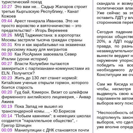
туристический поезд
скандала и возм
10:27
Это вам не... Садыр Жапаров строит
политическая вла
третью Кыргызскую Республику, - Канат
Уже сейчас за э
Кожоев
оставить ЛДП у в
09:44
Арест генерала Иванова. Это не
сторонников пере
просто воровство и взяточничество – это
предательство! - Игорь Веремеев
Сегодня падение
08:26
МИД Таджикистана: в аэропортах
опросах обществ
Москвы застряли тысяча граждан страны
20%, а ЛДП подд
00:31
Кто и как зарабатывал на экзаменах
правда, по разн
по русскому языку для мигрантов
незамедлительно
00:30
Как РосАрмия завоевала Север
вынести вердикт 
Италии (уроки истории)
окружение упорно
00:27
Власти Колумбии пытаются
победить на вс
замириться с партизанами-коммунистами из
необходимого д
ELN. Получится?
Конституции же о
00:23
Жить до 130 лет станет нормой:
Китайские ученые открыли гормон, которого
Сам же Кисида хо
боится старость
чтобы, несмотря 
00:20
Гуд бай, Кэмерон. Визит со шлейфом
выдвинуть свою к
фирменного английского лицемерия, - Анвар
парламенте автом
Ажиев
выборов могу пох
00:19
Пока Запад не вышел из
трансгендерной комы…, - Ю.Борисов
"Неспособность о
00:14
"Побьем камнями": в немецких школах
подтолкнуть зако
создается "параллельное общество", -
выборов, что сдел
Грегор Шпицен
уже вполне опред
00:09
Манипуляции с ДНК становятся почти