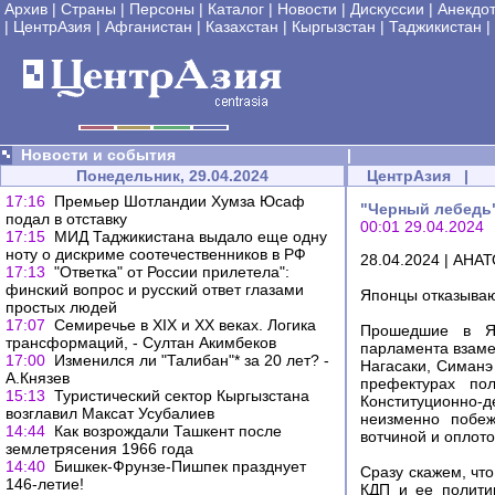
Архив
|
Страны
|
Персоны
|
Каталог
|
Новости
|
Дискуссии
|
Анекдо
|
ЦентрАзия
|
Афганистан
|
Казахстан
|
Кыргызстан
|
Таджикистан
|
Новости и события
|
Понедельник, 29.04.2024
ЦентрАзия
|
17:16
Премьер Шотландии Хумза Юсаф
"Черный лебедь"
подал в отставку
00:01 29.04.2024
17:15
МИД Таджикистана выдало еще одну
ноту о дискриме соотечественников в РФ
28.04.2024 | АН
17:13
"Ответка" от России прилетела":
финский вопрос и русский ответ глазами
Японцы отказываю
простых людей
17:07
Семиречье в XIX и XX веках. Логика
Прошедшие в Яп
трансформаций, - Султан Акимбеков
парламента взаме
17:00
Изменился ли "Талибан"* за 20 лет? -
Нагасаки, Симанэ 
А.Князев
префектурах по
15:13
Туристический сектор Кыргызстана
Конституционно-
возглавил Максат Усубалиев
неизменно побеж
14:44
Как возрождали Ташкент после
вотчиной и оплот
землетрясения 1966 года
14:40
Бишкек-Фрунзе-Пишпек празднует
Сразу скажем, что
146-летие!
КДП и ее полити