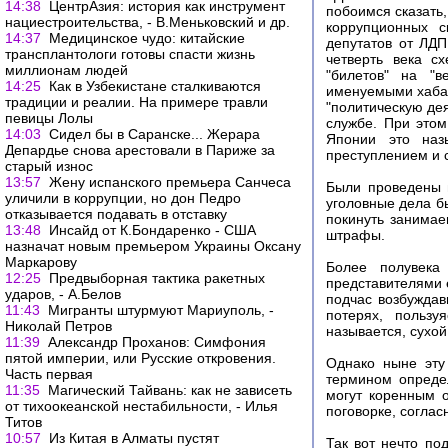
14:38
ЦентрАзия: история как инструмент
побоимся сказать
нациестроительства, - В.Меньковский и др.
коррупционных с
14:37
Медицинское чудо: китайские
депутатов от ЛДП
трансплантологи готовы спасти жизнь
четверть века с
миллионам людей
"билетов" на "в
14:25
Как в Узбекистане сталкиваются
именуемыми хабац
традиции и реалии. На примере травли
"политическую дея
певицы Лолы
службе. При это
14:03
Сидел бы в Саранске... Жерара
Японии это назы
Депардье снова арестовали в Париже за
преступлением и с
старый износ
13:57
Жену испанского премьера Санчеса
Были проведены 
уличили в коррупции, но дон Педро
уголовные дела б
отказывается подавать в отставку
покинуть занимае
13:48
Инсайд от К.Бондаренко - США
штрафы.
назначат новым премьером Украины Оксану
Маркарову
Более полувека
12:25
Предвыборная тактика ракетных
представителями 
ударов, - А.Белов
подчас возбужда
11:43
Мигранты штурмуют Мариуполь, -
потерях, пользу
Николай Петров
называется, сухо
11:39
Александр Проханов: Симфония
пятой империи, или Русские откровения.
Однако ныне эту
Часть первая
термином определ
11:35
Магический Тайвань: как не зависеть
могут коренным 
от тихоокеанской нестабильности, - Илья
поговорке, соглас
Титов
10:57
Из Китая в Алматы пустят
Так вот нечто по