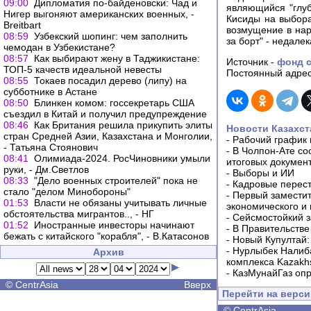
09:00
Дипломатия по-байденовски: Чад и
являющийся "глуб
Нигер выгоняют американских военных, -
Кисиды на выбора
Breitbart
возмущение в наро
08:59
Узбекский шопинг: чем заполнить
за борт" - недале
чемодан в Узбекистане?
08:57
Как выбирают жену в Таджикистане:
Источник -
фонд с
ТОП-5 качеств идеальной невесты
Постоянный адрес
08:55
Токаев посадил дерево (липу) на
субботнике в Астане
08:50
Блинкен комом: госсекретарь США
съездил в Китай и получил предупреждение
08:46
Как Британия решила прикупить элиты
Новости Казахст
стран Средней Азии, Казахстана и Монголии,
-
Рабочий график 
- Татьяна Стоянович
-
В Чолпон-Ате со
08:41
Олимиада-2024. РосЧиновники умыли
итоговых докумен
руки, - Дм.Светлов
-
Выборы и ИИ
08:33
"Дело военных строителей" пока не
-
Кадровые перес
стало "делом Минобороны"
-
Первый заместит
01:53
Власти не обязаны учитывать личные
экономического и
обстоятельства мигрантов.., - НГ
-
Сейсмостойкий з
01:52
Иностранные инвесторы начинают
-
В Правительстве
бежать с китайского "корабля", - В.Катасонов
-
Новый Купултай:
-
Нурлыбек Налиб
Архив
комплекса Kazakhs
-
КазМунайГаз опр
©
CentrAsia
Вверх
Перейти на верс
©
CentrAsia