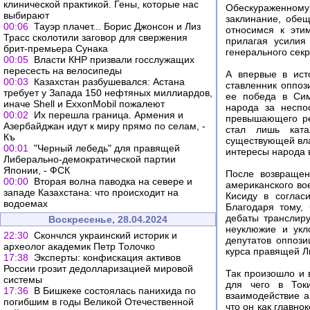
клинической практикой. Гены, которые нас
Обескураженному 
выбирают
заклинание, обещ
00:06
Тауэр плачет... Борис Джонсон и Лиз
относимся к эти
Трасс сколотили заговор для свержения
прилагая усилия
брит-премьера Сунака
генерального сек
00:05
Власти КНР призвали госслужащих
пересесть на велосипеды
А впервые в ист
00:03
Казахстан разбушевался: Астана
ставленник оппоз
требует у Запада 150 нефтяных миллиардов,
ее победа в Сим
иначе Shell и ExxonMobil пожалеют
народа за неспо
00:02
Их перешла граница. Армения и
превышающего рез
Азербайджан идут к миру прямо по селам, -
стал лишь ката
Къ
существующей вла
00:01
"Черный лебедь" для правящей
интересы народа 
Либерально-демократической партии
Японии, - ФСК
После возвращен
00:00
Вторая волна паводка на севере и
американского во
западе Казахстана: что происходит на
Кисиду в соглас
водоемах
Благодаря тому,
дебаты транслир
Воскресенье, 28.04.2024
неуклюжие и укл
22:30
Скончлся украинский историк и
депутатов оппоз
археолог академик Петр Толочко
курса правящей Л
17:38
Эксперты: конфискация активов
России грозит дедолларизацией мировой
Так произошло и 
системы
для чего в Ток
17:36
В Бишкеке состоялась панихида по
взаимодействие а
погибшим в годы Великой Отечественной
что он как главн