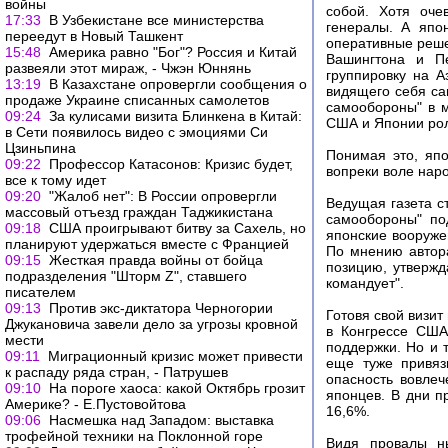
войны
собой. Хотя оче
17:33
В Узбекистане все министерства
генералы. А япо
переедут в Новый Ташкент
оперативные реше
15:48
Америка равно "Бог"? Россия и Китай
Вашингтона и Пе
развеяли этот мираж, - Чжэн Юннянь
группировку на А
13:19
В Казахстане опровергли сообщения о
видящего себя са
продаже Украине списанных самолетов
самообороны" в 
09:24
За кулисами визита Блинкена в Китай:
США и Японии рол
в Сети появилось видео с эмоциями Си
Цзиньпина
Понимая это, яп
09:22
Профессор Катасонов: Кризис будет,
вопреки воле наро
все к тому идет
09:20
"Жалоб нет": В России опровергли
Ведущая газета с
массовый отъезд граждан Таджикистана
самообороны" по
09:18
США проигрывают битву за Сахель, но
японские вооруже
планируют удержаться вместе с Францией
По мнению автора
09:15
Жесткая правда войны от бойца
позицию, утвержд
подразделения "Шторм Z", ставшего
командует".
писателем
09:13
Против экс-диктатора Черногории
Готовя свой визит
Джукановича завели дело за угрозы кровной
в Конгрессе США
мести
поддержки. Но и 
09:11
Миграционный кризис может привести
еще туже привяз
к распаду ряда стран, - Патрушев
опасность вовле
09:10
На пороге хаоса: какой Октябрь грозит
японцев. В дни п
Америке? - Е.Пустовойтова
16,6%.
09:06
Насмешка над Западом: выставка
трофейной техники на Поклонной горе
Видя провалы ны