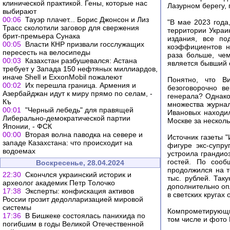
клинической практикой. Гены, которые нас
Лазурном берегу, 
выбирают
00:06
Тауэр плачет... Борис Джонсон и Лиз
"В мае 2023 года
Трасс сколотили заговор для свержения
территории Украи
брит-премьера Сунака
издания, все по
00:05
Власти КНР призвали госслужащих
коэффициентов н
пересесть на велосипеды
раза больше, че
00:03
Казахстан разбушевался: Астана
является бывший 
требует у Запада 150 нефтяных миллиардов,
иначе Shell и ExxonMobil пожалеют
Понятно, что В
00:02
Их перешла граница. Армения и
безоговорочно в
Азербайджан идут к миру прямо по селам, -
генерала? Однако
Къ
множества журнал
00:01
"Черный лебедь" для правящей
Ивановых находил
Либерально-демократической партии
Москве за несколь
Японии, - ФСК
00:00
Вторая волна паводка на севере и
Источник газеты "
западе Казахстана: что происходит на
фигуре экс-супр
водоемах
устроила грандио
гостей. По сооб
Воскресенье, 28.04.2024
продолжился на т
22:30
Скончлся украинский историк и
тыс. рублей. Так
археолог академик Петр Толочко
дополнительно оп
17:38
Эксперты: конфискация активов
в светских кругах
России грозит дедолларизацией мировой
системы
Компрометирующие
17:36
В Бишкеке состоялась панихида по
том числе и фото 
погибшим в годы Великой Отечественной