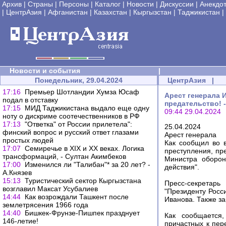
Архив
|
Страны
|
Персоны
|
Каталог
|
Новости
|
Дискуссии
|
Анекдо
|
ЦентрАзия
|
Афганистан
|
Казахстан
|
Кыргызстан
|
Таджикистан
|
Новости и события
|
Понедельник, 29.04.2024
ЦентрАзия
|
17:16
Премьер Шотландии Хумза Юсаф
Арест генерала 
подал в отставку
предательство! 
17:15
МИД Таджикистана выдало еще одну
09:44 29.04.2024
ноту о дискриме соотечественников в РФ
17:13
"Ответка" от России прилетела":
25.04.2024
финский вопрос и русский ответ глазами
Арест генерала
простых людей
Как сообщил во 
17:07
Семиречье в XIX и XX веках. Логика
преступления, пре
трансформаций, - Султан Акимбеков
Министра оборон
17:00
Изменился ли "Талибан"* за 20 лет? -
действия".
А.Князев
15:13
Туристический сектор Кыргызстана
Пресс-секретарь
возглавил Максат Усубалиев
"Президенту Рос
14:44
Как возрождали Ташкент после
Иванова. Также з
землетрясения 1966 года
14:40
Бишкек-Фрунзе-Пишпек празднует
Как сообщается
146-летие!
причастных к пер