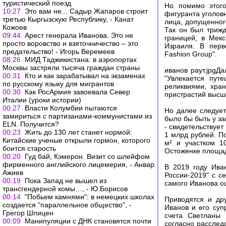
туристический поезд
Но помимо этого
10:27
Это вам не... Садыр Жапаров строит
фигуранта уголов
третью Кыргызскую Республику, - Канат
лица, допущенног
Кожоев
Так он был трижд
09:44
Арест генерала Иванова. Это не
границей, в Мекс
просто воровство и взяточничество – это
Израиля. В перв
предательство! - Игорь Веремеев
Fashion Group".
08:26
МИД Таджикистана: в аэропортах
Москвы застряли тысяча граждан страны
иванов раут.jpgД
00:31
Кто и как зарабатывал на экзаменах
"Увлекается пут
по русскому языку для мигрантов
реликвиями, хра
00:30
Как РосАрмия завоевала Север
пристрастий высш
Италии (уроки истории)
00:27
Власти Колумбии пытаются
Но далее следует
замириться с партизанами-коммунистами из
было бы быть у з
ELN. Получится?
- свидетельствуе
00:23
Жить до 130 лет станет нормой:
1 млрд рублей. П
Китайские ученые открыли гормон, которого
м² и участком 1
боится старость
Остоженке площад
00:20
Гуд бай, Кэмерон. Визит со шлейфом
фирменного английского лицемерия, - Анвар
В 2019 году Ива
Ажиев
России-2019" с с
00:19
Пока Запад не вышел из
самого Иванова оц
трансгендерной комы…, - Ю.Борисов
00:14
"Побьем камнями": в немецких школах
Приводятся и др
создается "параллельное общество", -
Иванов и его суп
Грегор Шпицен
счета Светланы 
00:09
Манипуляции с ДНК становятся почти
согласно расслед