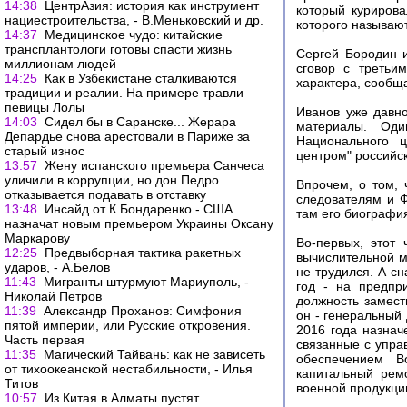
14:38
ЦентрАзия: история как инструмент
который куриров
нациестроительства, - В.Меньковский и др.
которого называю
14:37
Медицинское чудо: китайские
трансплантологи готовы спасти жизнь
Сергей Бородин 
миллионам людей
сговор с третьи
14:25
Как в Узбекистане сталкиваются
характера, сообщ
традиции и реалии. На примере травли
певицы Лолы
Иванов уже давн
14:03
Сидел бы в Саранске... Жерара
материалы. Оди
Депардье снова арестовали в Париже за
Национального 
старый износ
центром" российс
13:57
Жену испанского премьера Санчеса
уличили в коррупции, но дон Педро
Впрочем, о том, 
отказывается подавать в отставку
следователям и Ф
13:48
Инсайд от К.Бондаренко - США
там его биографи
назначат новым премьером Украины Оксану
Маркарову
Во-первых, этот
12:25
Предвыборная тактика ракетных
вычислительной м
ударов, - А.Белов
не трудился. А с
11:43
Мигранты штурмуют Мариуполь, -
год - на предпр
Николай Петров
должность замест
11:39
Александр Проханов: Симфония
он - генеральный
пятой империи, или Русские откровения.
2016 года назна
Часть первая
связанные с упр
11:35
Магический Тайвань: как не зависеть
обеспечением В
от тихоокеанской нестабильности, - Илья
капитальный рем
Титов
военной продукции
10:57
Из Китая в Алматы пустят