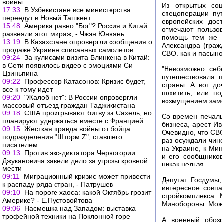
войны
Из открытых соц
17:33
В Узбекистане все министерства
спецоперации пу
переедут в Новый Ташкент
европейских дос
15:48
Америка равно "Бог"? Россия и Китай
отмечают пользо
развеяли этот мираж, - Чжэн Юннянь
помощь тем же ж
13:19
В Казахстане опровергли сообщения о
Александра (граж
продаже Украине списанных самолетов
СВО, как и пасыно
09:24
За кулисами визита Блинкена в Китай:
в Сети появилось видео с эмоциями Си
"Невозможно себ
Цзиньпина
путешествовала 
09:22
Профессор Катасонов: Кризис будет,
страны. А вот до
все к тому идет
похитить, или п
09:20
"Жалоб нет": В России опровергли
возмущением заме
массовый отъезд граждан Таджикистана
09:18
США проигрывают битву за Сахель, но
Со времен печаль
планируют удержаться вместе с Францией
бизнеса, арест Ив
09:15
Жесткая правда войны от бойца
Очевидно, что СВО
подразделения "Шторм Z", ставшего
раз осуждали чин
писателем
на Украине, к Ми
09:13
Против экс-диктатора Черногории
и его сообщнико
Джукановича завели дело за угрозы кровной
никак нельзя.
мести
09:11
Миграционный кризис может привести
Депутат Госдумы
к распаду ряда стран, - Патрушев
интересное совпа
09:10
На пороге хаоса: какой Октябрь грозит
стройкомплекса 
Америке? - Е.Пустовойтова
Минобороны. Може
09:06
Насмешка над Западом: выставка
трофейной техники на Поклонной горе
А военный обозр