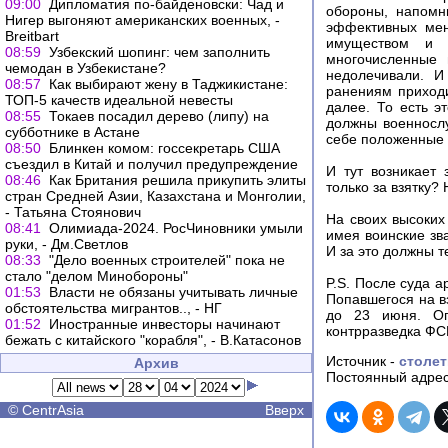
09:00
Дипломатия по-байденовски: Чад и
обороны, напомн
Нигер выгоняют американских военных, -
эффективных мен
Breitbart
имуществом и 
08:59
Узбекский шопинг: чем заполнить
многочисленные 
чемодан в Узбекистане?
недолечивали. И
08:57
Как выбирают жену в Таджикистане:
ранениям приходи
ТОП-5 качеств идеальной невесты
далее. То есть э
08:55
Токаев посадил дерево (липу) на
должны военносл
субботнике в Астане
себе положенные п
08:50
Блинкен комом: госсекретарь США
съездил в Китай и получил предупреждение
И тут возникает
08:46
Как Британия решила прикупить элиты
только за взятку?
стран Средней Азии, Казахстана и Монголии,
- Татьяна Стоянович
На своих высоких
08:41
Олимиада-2024. РосЧиновники умыли
имея воинские зв
руки, - Дм.Светлов
И за это должны т
08:33
"Дело военных строителей" пока не
стало "делом Минобороны"
P.S. После суда а
01:53
Власти не обязаны учитывать личные
Попавшегося на в
обстоятельства мигрантов.., - НГ
до 23 июня. Оп
01:52
Иностранные инвесторы начинают
контрразведка ФС
бежать с китайского "корабля", - В.Катасонов
Источник -
столет
Архив
Постоянный адрес
©
CentrAsia
Вверх