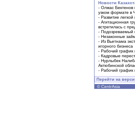
Новости Казахст
-
Олжас Бектенов 
узком формате в 
-
Развитие легкой
-
Агитационная гр
встретилась с пр
-
Подозреваемый в
-
Незаконные займ
-
Из Вьетнама экс
игорного бизнеса
-
Рабочий график 
-
Кадровые перес
-
Нурлыбек Налиб
Актюбинской обла
-
Рабочий график 
Перейти на верс
©
CentrAsia