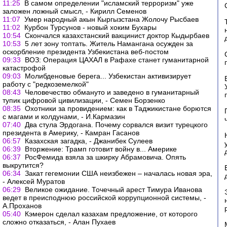
11:25
В самом определении "исламский терроризм" уже
заложен ложный смысл, - Кирилл Семенов
11:07
Умер народный акын Кыргызстана Жолочу Рысбаев
11:02
Курбон Турсунов - новый хоким Бухары
10:54
Скончался казахстанский вакцинист доктор Кыдырбаев
10:53
5 лет зону топтать. Житель Намангана осужден за
оскорбление президента Узбекистана веб-постом
09:33
ВОЗ: Операция ЦАХАЛ в Рафахе станет гуманитарной
катастрофой
09:03
Молибденовые берега... Узбекистан активизирует
работу с "редкоземелкой"
08:43
Человечество обмануто и заведено в гуманитарный
тупик цифровой цивилизации, - Семен Борзенко
08:35
Охотники за провидением: как в Таджикистане борются
с магами и колдунами, - И.Кармазин
07:40
Два стула Эрдогана. Почему сорвался визит турецкого
президента в Америку, - Камран Гасанов
06:57
Казахская загадка, - Джанибек Сулеев
06:39
Вторжение: Трамп готовит войну в... Америке
06:37
РосФемида взяла за шкирку Абрамовича. Опять
выкрутится?
06:34
Закат гегемонии США неизбежен – началась новая эра,
- Алексей Муратов
06:29
Великое ожидание. Точечный арест Тимура Иванова
ведет в преисподнюю российской коррупционной системы, -
А.Проханов
05:40
Кэмерон сделал казахам предложение, от которого
сложно отказаться, - Алан Пухаев