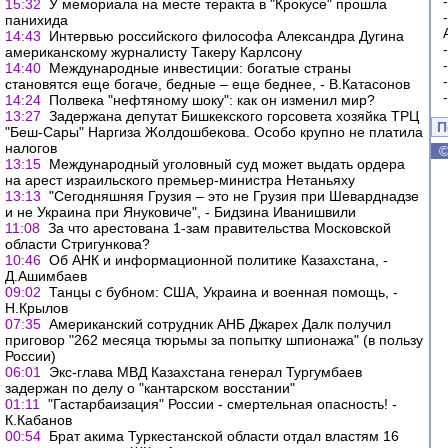
15:32
У мемориала на месте теракта в "Крокусе" прошла
панихида
14:43
Интервью российского философа Александра Дугина
американскому журналисту Такеру Карлсону
14:40
Международные инвестиции: богатые страны
становятся еще богаче, бедные – еще беднее, - В.Катасонов
14:24
Полвека "нефтяному шоку": как он изменил мир?
13:27
Задержана депутат Бишкекского горсовета хозяйка ТРЦ
П
"Беш-Сары" Наргиза Жолдошбекова. Особо крупно не платила
налогов
13:15
Международный уголовный суд может выдать ордера
на арест израильского премьер-министра Нетаньяху
13:13
"Сегодняшняя Грузия – это не Грузия при Шеварднадзе
и не Украина при Януковиче", - Бидзина Иванишвили
11:08
За что арестована 1-зам правительства Московской
области Стригункова?
10:46
Об АНК и информационной политике Казахстана, -
Д.Ашимбаев
09:02
Танцы с бубном: США, Украина и военная помощь, -
Н.Крылов
07:35
Американский сотрудник АНБ Джарех Далк получил
приговор "262 месяца тюрьмы за попытку шпионажа" (в пользу
России)
06:01
Экс-глава МВД Казахстана генерал Тургумбаев
задержан по делу о "кантарском восстании"
01:11
"Гастарбаизация" России - смертельная опасность! -
К.Кабанов
00:54
Брат акима Туркестанской области отдал властям 16