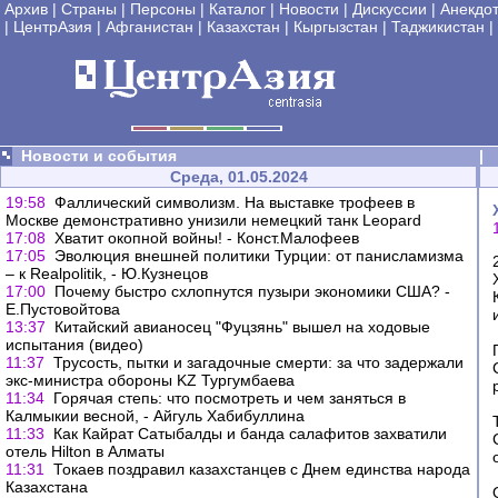
Архив
|
Страны
|
Персоны
|
Каталог
|
Новости
|
Дискуссии
|
Анекдо
|
ЦентрАзия
|
Афганистан
|
Казахстан
|
Кыргызстан
|
Таджикистан
|
Новости и события
|
Среда, 01.05.2024
19:58
Фаллический символизм. На выставке трофеев в
Москве демонстративно унизили немецкий танк Leopard
17:08
Хватит окопной войны! - Конст.Малофеев
17:05
Эволюция внешней политики Турции: от панисламизма
– к Realpolitik, - Ю.Кузнецов
17:00
Почему быстро схлопнутся пузыри экономики США? -
Е.Пустовойтова
13:37
Китайский авианосец "Фуцзянь" вышел на ходовые
испытания (видео)
11:37
Трусость, пытки и загадочные смерти: за что задержали
экс-министра обороны KZ Тургумбаева
11:34
Горячая степь: что посмотреть и чем заняться в
Калмыкии весной, - Айгуль Хабибуллина
11:33
Как Кайрат Сатыбалды и банда салафитов захватили
отель Hilton в Алматы
11:31
Токаев поздравил казахстанцев с Днем единства народа
Казахстана