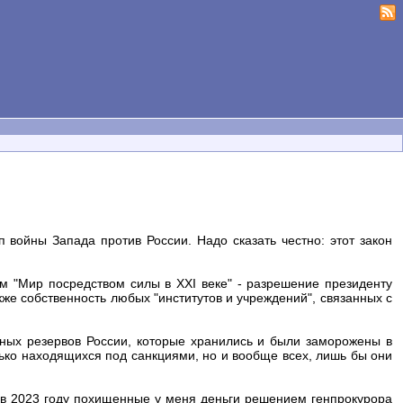
 войны Запада против России. Надо сказать честно: этот закон
ем "Мир посредством силы в XXI веке" - разрешение президенту
же собственность любых "институтов и учреждений", связанных с
нных резервов России, которые хранились и были заморожены в
лько находящихся под санкциями, но и вообще всех, лишь бы они
: в 2023 году похищенные у меня деньги решением генпрокурора