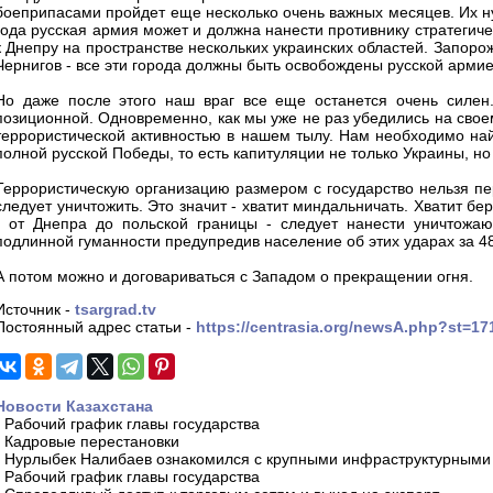
боеприпасами пройдет еще несколько очень важных месяцев. Их нуж
года русская армия может и должна нанести противнику стратегич
к Днепру на пространстве нескольких украинских областей. Запоро
Чернигов - все эти города должны быть освобождены русской армие
Но даже после этого наш враг все еще останется очень силен
позиционной. Одновременно, как мы уже не раз убедились на свое
террористической активностью в нашем тылу. Нам необходимо най
полной русской Победы, то есть капитуляции не только Украины, но
Террористическую организацию размером с государство нельзя пе
следует уничтожить. Это значит - хватит миндальничать. Хватит 
- от Днепра до польской границы - следует нанести уничтож
подлинной гуманности предупредив население об этих ударах за 48
А потом можно и договариваться с Западом о прекращении огня.
Источник -
tsargrad.tv
Постоянный адрес статьи -
https://centrasia.org/newsA.php?st=1
Новости Казахстана
-
Рабочий график главы государства
-
Кадровые перестановки
-
Нурлыбек Налибаев ознакомился с крупными инфраструктурными 
-
Рабочий график главы государства