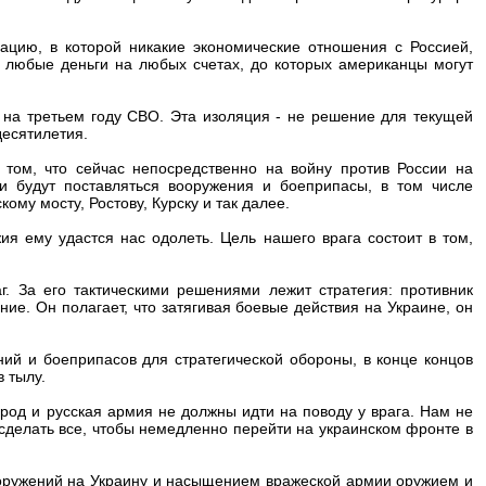
ацию, в которой никакие экономические отношения с Россией,
 любые деньги на любых счетах, до которых американцы могут
 на третьем году СВО. Эта изоляция - не решение для текущей
десятилетия.
 том, что сейчас непосредственно на войну против России на
 будут поставляться вооружения и боеприпасы, в том числе
му мосту, Ростову, Курску и так далее.
ия ему удастся нас одолеть. Цель нашего врага состоит в том,
. За его тактическими решениями лежит стратегия: противник
ие. Он полагает, что затягивая боевые действия на Украине, он
ний и боеприпасов для стратегической обороны, в конце концов
в тылу.
род и русская армия не должны идти на поводу у врага. Нам не
сделать все, чтобы немедленно перейти на украинском фронте в
оружений на Украину и насыщением вражеской армии оружием и