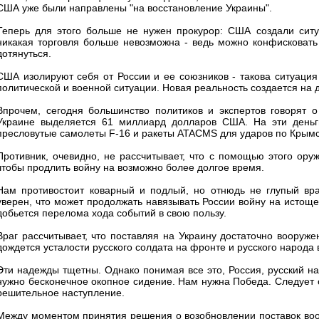
США уже были направлены "на восстановление Украины".
Теперь для этого больше не нужен прокурор: США создали ситу
никакая торговля больше невозможна - ведь можно конфисковать
дотянуться.
США изолируют себя от России и ее союзников - такова ситуация
политической и военной ситуации. Новая реальность создается на 
Впрочем, сегодня большинство политиков и экспертов говорят о
Украине выделяется 61 миллиард долларов США. На эти деньги
пресловутые самолеты F-16 и ракеты ATACMS для ударов по Крымско
Противник, очевидно, не рассчитывает, что с помощью этого оруж
чтобы продлить войну на возможно более долгое время.
Нам противостоит коварный и подлый, но отнюдь не глупый враг
уверен, что может продолжать навязывать России войну на истощен
добьется перелома хода событий в свою пользу.
Враг рассчитывает, что поставляя на Украину достаточно вооруже
дождется усталости русского солдата на фронте и русского народа 
Эти надежды тщетны. Однако понимая все это, Россия, русский на
нужно бесконечное окопное сидение. Нам нужна Победа. Следует 
решительное наступление.
Между моментом принятия решения о возобновлении поставок во