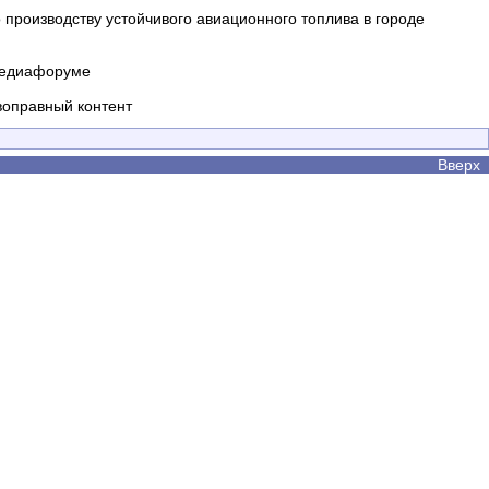
производству устойчивого авиационного топлива в городе
 медиафоруме
воправный контент
Вверх