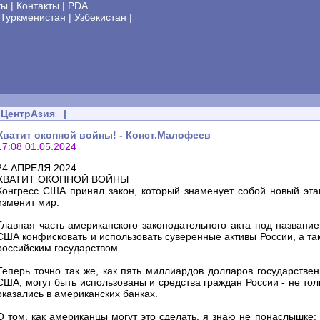
ты
|
Контакты
|
PDA
Туркменистан
|
Узбекистан
|
ЦентрАзия
|
Хватит окопной войны! - Конст.Малофеев
17:08 01.05.2024
24 АПРЕЛЯ 2024
ХВАТИТ ОКОПНОЙ ВОЙНЫ
Конгресс США принял закон, который знаменует собой новый этап
изменит мир.
Главная часть американского законодательного акта под названи
США конфисковать и использовать суверенные активы России, а так
российским государством.
Теперь точно так же, как пять миллиардов долларов государстве
США, могут быть использованы и средства граждан России - не то
оказались в американских банках.
О том, как американцы могут это сделать, я знаю не понаслышке