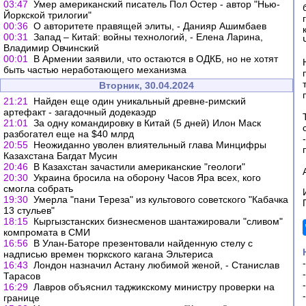
03:47
Умер американский писатель Пол Остер - автор "Нью-
Йоркской трилогии"
00:36
О авторитете правящей элиты, - Данияр Ашимбаев
00:31
Запад – Китай: войны технологий, - Елена Ларина,
Владимир Овчинский
00:01
В Армении заявили, что остаются в ОДКБ, но не хотят
быть частью неработающего механизма
Вторник, 30.04.2024
21:21
Найден еще один уникальный древне-римский
артефакт - загадочный додекаэдр
21:01
За одну командировку в Китай (5 дней) Илон Маск
разбогател еще на $40 млрд
20:55
Неожиданно уволен влиятельный глава Минцифры
Казахстана Багдат Мусин
20:46
В Казахстан зачастили американские "геологи"
20:30
Украина бросила на оборону Часов Яра всех, кого
смогла собрать
19:30
Умерла "пани Тереза" из культового советского "Кабачка
13 стульев"
18:15
Кыргызстанских бизнесменов шантажировали "сливом"
компромата в СМИ
16:56
В Улан-Баторе презентовали найденную стелу с
надписью времен тюркского кагана Эльтериса
16:43
Лондон назначил Астану любимой женой, - Станислав
Тарасов
16:29
Лавров объяснил таджикскому министру проверки на
границе