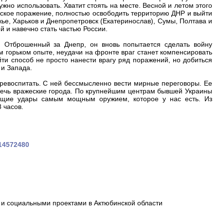
но использовать. Хватит стоять на месте. Весной и летом этого
еское поражение, полностью освободить территорию ДНР и выйти
жье, Харьков и Днепропетровск (Екатеринослав), Сумы, Полтава и
й и навечно стать частью России.
. Отброшенный за Днепр, он вновь попытается сделать войну
м горьком опыте, неудачи на фронте враг станет компенсировать
ти способ не просто нанести врагу ряд поражений, но добиться
 и Запада.
ревоспитать. С ней бессмысленно вести мирные переговоры. Ее
беречь вражеские города. По крупнейшим центрам бывшей Украины
ающие удары самым мощным оружием, которое у нас есть. Из
 часов.
714572480
и социальными проектами в Актюбинской области