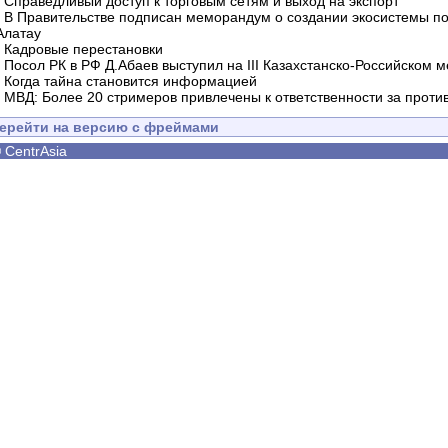
-
Справедливый доступ к торговым сетям и выход на экспорт
-
В Правительстве подписан меморандум о создании экосистемы по 
Алатау
-
Кадровые перестановки
-
Посол РК в РФ Д.Абаев выступил на III Казахстанско-Российском
-
Когда тайна становится информацией
-
МВД: Более 20 стримеров привлечены к ответственности за проти
ерейти на версию с фреймами
©
CentrAsia