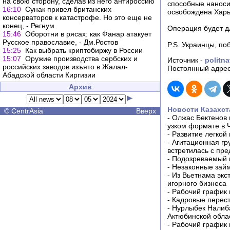
на свою сторону, сделав из него антироссию
способные наносит
16:10
Сунак привел британских
освобождена Харь
консерваторов к катастрофе. Но это еще не
конец, - Регнум
Операция будет д
15:46
Оборотни в рясах: как Фанар атакует
Русское православие, - Дм.Ростов
P.S. Украинцы, по
15:25
Как выбрать криптобиржу в России
15:07
Оружие производства сербских и
Источник -
politna
российских заводов изъято в Жалал-
Постоянный адрес
Абадской области Киргизии
Архив
Новости Казахст
©
CentrAsia
Вверх
-
Олжас Бектенов 
узком формате в 
-
Развитие легкой
-
Агитационная гр
встретилась с пр
-
Подозреваемый в
-
Незаконные займ
-
Из Вьетнама экс
игорного бизнеса
-
Рабочий график 
-
Кадровые перес
-
Нурлыбек Налиб
Актюбинской обла
-
Рабочий график 