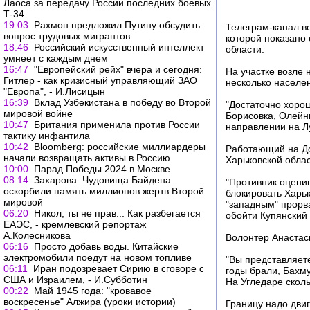
Лаоса за передачу России последних боевых
Т-34
19:03
Рахмон предложил Путину обсудить
Телеграм-канал в
вопрос трудовых мигрантов
которой показано
18:46
Российский искусственный интеллект
области.
умнеет с каждым днем
16:47
"Европейский рейх" вчера и сегодня:
На участке возле 
Гитлер - как кризисный управляющий ЗАО
несколько населен
"Европа", - И.Лисицын
16:39
Вклад Узбекистана в победу во Второй
"Достаточно хоро
мировой войне
Борисовка, Олейн
10:47
Британия применила против России
направлении на Л
тактику инфантила
10:42
Bloomberg: российские миллиардеры
Работающий на До
начали возвращать активы в Россию
Харьковской обла
10:00
Парад Победы 2024 в Москве
08:14
Захарова: Чудовища Байдена
"Противник оценив
оскорбили память миллионов жертв Второй
блокировать Харьк
мировой
"западным" прорва
06:20
Никол, ты не прав... Как разбегается
обойти Купянский 
ЕАЭС, - кремлевский репортаж
А.Колесникова
Волонтер Анастас
06:16
Просто добавь воды. Китайские
электромобили поедут на новом топливе
"Вы представляете
06:11
Иран подозревает Сирию в сговоре с
годы брали, Бахм
США и Израилем, - И.Субботин
На Угледаре скол
00:22
Май 1945 года: "кровавое
воскресенье" Алжира (уроки истории)
Границу надо двиг