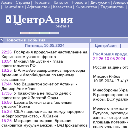
Архив
|
Страны
|
Персоны
|
Каталог
|
Новости
|
Дискуссии
|
Анекдо
|
ЦентрАзия
|
Афганистан
|
Казахстан
|
Кыргызстан
|
Таджикистан
|
Новости и события
|
Пятница, 10.05.2024
ЦентрАзия
|
22:26
РосАрмия продолжает наступление на
РосАрмия продол
Харьковском участке фронта
22:26 10.05.2024
18:54
Михаил Мишустин - глава
правительства РФ
Россия за день о
18:25
В Алма-Ате завершились переговоры
Армении и Азербайджана по мирному
Михаил Рябов
соглашению
10.05.2024 17:41(
17:44
Что Вашингтон хочет от Астаны, -
Данияр Ашимбаев
Минобороны Украи
17:36
У Казахстана не пошло дело с
В распространенн
приватизацией Золотой Орды
якобы, ВСУ удалос
16:56
Европа боится стать "зеленым
узником" Китая
Менее оптимистич
15:28
США нацелились на международное
Бутусов, руковод
киберпространство, - Л.Савин
занять четыре с
15:25
Миграция на марше: Британия
площадь потерянн
становится мусульманской, - Вл.Прохватилов
врагу удалось та