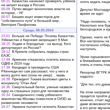
00:15
Казахстан начинает проверять узбеков
опять кидать паца
на запрет въезда в Россию
00:09
Путин вводит монополию власти на
Депутат Мосгорду
историю, - НГ
время не идет.
00:07
Бишкек ищет инвесторов для
"собственного пути" в большой мир, -
"Надо понимать, ч
Виктория Панфилова
Насколько она бу
белгородское и ку
Среда, 08.05.2024
23:01
Больше не Победа: Почему Казахстан,
Однако, никто не 
Узбекистан и Киргизия запрещают 9 Мая
Все настроены на
18:15
Ходжи и бородатые - на выход. Кого
постепенно отбира
депортируют из России?
наступать.
18:12
В Кремле собрались лидеры стран
ЕАЭС
Уроки харьковског
17:48
Армения отказалась платить взносы в
в ближайшее врем
ОДКБ в 2024 году
очень и очень пла
17:38
Кандидат в президенты США
Р.Кеннеди-мл сам рассказал, что у него в
Репортер ВГТРК Ан
мозгу долго жил (пока не умер)... червь
надолго.
16:38
Президент Токаев возложил цветы к
монументу "Отан Ана"
"Для тех, кто дума
16:36
Смертельный белок: ученые назвали
одну из страшных угроз для человечества
На этом направле
16:34
Скандального главу узбекского
придется пройти д
землячества Москвы поместили в СИЗО за
конечно, стоит за
разжигание ненависти
даже возможности 
16:27
Украина пытается склонить Казахстан
в его речи звучал