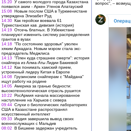
15:20
У самого молодого города Казахстана
вопрос", – возмущ
появился аким - Аркен Утенов Алатауский
15:08
Новым послом США в Туркменистане
утверждена Элизабет Руд
14:30
Как геройски воевала 61
Туркестанская кав. дивизия (история)
14:19
Отсечь блатных. В Узбекистане
планируют изменить систему распределения
грантов в вузах
14:18
"По состоянию здоровья" уволен
хяким Аркадага. Новым мэром стала экс-
председатель Меджлиса
14:13
"Плен куда страшнее смерти": история
снайпера из Алма-Аты Лидии Бакиевой
14:12
Как понимать хамский прием,
устроенный лидеру Китая в Европе
14:08
Грузинским снайперам с "Майдана"
ищут работу на родине
14:05
Америка за гранью бедности:
высокотехнологическая отрасль рушится
10:22
РосАрмия начала массированное
наступление на Харьков с севера
09:44
Слухи о биологических лабораториях
США в Казахстане распространял
искусственный интеллект
09:33
Индия завершила вывод своих
военнослужащих с Мальдив
08:02
В Бишкеке задержан учредитель