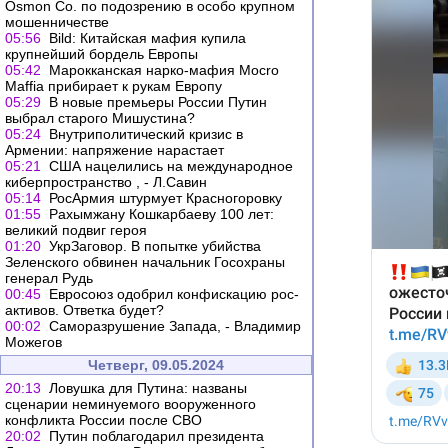
Osmon Co. по подозрению в особо крупном
мошенничестве
05:56
Bild: Китайская мафия купила
крупнейший бордель Европы
05:42
Марокканская нарко-мафия Mocro
Maffia прибирает к рукам Европу
05:29
В новые премьеры России Путин
выбрал старого Мишустина?
05:24
Внутриполитический кризис в
Армении: напряжение нарастает
05:21
США нацелились на международное
киберпространство , - Л.Савин
05:14
РосАрмия штурмует Красногоровку
01:55
Рахымжану Кошкарбаеву 100 лет:
великий подвиг героя
01:20
УкрЗаговор. В попытке убийства
Зеленского обвинен начальник Госохраны
генерал Рудь
00:45
Евросоюз одобрил конфискацию рос-
активов. Ответка будет?
00:02
Саморазрушение Запада, - Владимир
Можегов
Четверг, 09.05.2024
20:13
Ловушка для Путина: названы
сценарии неминуемого вооруженного
конфликта России после СВО
20:02
Путин поблагодарил президента