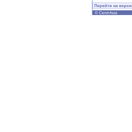
Перейти на верс
©
CentrAsia