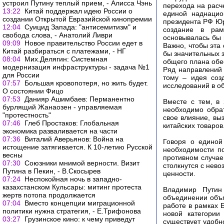
устроил Путину теплый прием, - Алисса Чэнь
перехода на расч
13:22
Китай поддержал идею России о
единой наднацио
создании Открытой Евразийской кинопремии
президента РФ Юр
12:04
Суицид Запада: "антисемитизм" и
создание в рам
свобода слова, - Анатолий Ливри
основывалась бы 
09:09
Новое правительство России едет в
Важно, чтобы эта
Китай разбираться с платежами, - НГ
бы значительных з
08:04
Мих.Делягин: Системная
общего плана обе
модернизация инфраструктуры - задача №1
Ряд направлений 
для России
тому – идея соз
07:57
Большая кровопотеря, но жить будет.
исследований в об
О состоянии Фицо
07:53
Данияр Ашимбаев: Перманентно
Вместе с тем, в
бурлящий Жанаозен - управляемая
необходимо обра
"протестность"
свое влияние, вы
07:46
Глеб Простаков: Глобальная
китайских товаров
экономика разваливается на части
07:36
Виталий Аверьянов: Война на
Говоря о единой
истощение затягивается. К 10-летию Русской
необходимости п
весны
противном случае
07:30
Союзники мнимой верности. Визит
столкнутся с нев
Путина в Пекин, - В.Скосырев
ценности.
07:24
Неспокойная ночь в западно-
казахстанском Кульсары: митинг протеста
Владимир Путин
жертв потопа продолжается
объединении объя
07:04
Вместо концепции миграционной
работе в рамках 
политики нужна стратегия, - Е.Трифонова
новой категории
03:27
Грузинское кино: к чему приведут
существует удобн