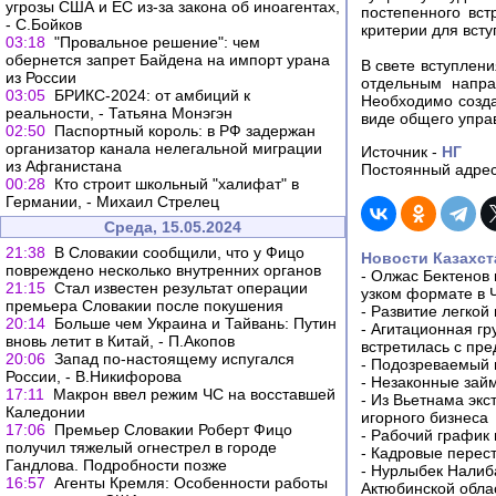
угрозы США и ЕС из-за закона об иноагентах,
постепенного вс
- С.Бойков
критерии для всту
03:18
"Провальное решение": чем
обернется запрет Байдена на импорт урана
В свете вступлен
из России
отдельным напра
03:05
БРИКС-2024: от амбиций к
Необходимо созд
реальности, - Татьяна Монэгэн
виде общего управ
02:50
Паспортный король: в РФ задержан
организатор канала нелегальной миграции
Источник -
НГ
из Афганистана
Постоянный адрес
00:28
Кто строит школьный "халифат" в
Германии, - Михаил Стрелец
Среда, 15.05.2024
21:38
В Словакии сообщили, что у Фицо
Новости Казахст
повреждено несколько внутренних органов
-
Олжас Бектенов 
21:15
Стал известен результат операции
узком формате в 
премьера Словакии после покушения
-
Развитие легкой
20:14
Больше чем Украина и Тайвань: Путин
-
Агитационная гр
вновь летит в Китай, - П.Акопов
встретилась с пр
20:06
Запад по-настоящему испугался
-
Подозреваемый в
России, - В.Никифорова
-
Незаконные займ
17:11
Макрон ввел режим ЧС на восставшей
-
Из Вьетнама экс
Каледонии
игорного бизнеса
17:06
Премьер Словакии Роберт Фицо
-
Рабочий график 
получил тяжелый огнестрел в городе
-
Кадровые перес
Гандлова. Подробности позже
-
Нурлыбек Налиб
16:57
Агенты Кремля: Особенности работы
Актюбинской обла