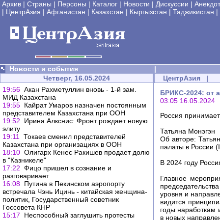
Архив
|
Страны
|
Персоны
|
Каталог
|
Новости
|
Дискуссии
|
Анекдо
|
ЦентрАзия
|
Афганистан
|
Казахстан
|
Кыргызстан
|
Таджикистан
|
Новости и события
|
Четверг, 16.05.2024
ЦентрАзия
|
19:56
Акан Рахметуллин вновь - 1-й зам.
БРИКС-2024: от 
МИД Казахстана
03:05 16.05.2024
19:55
Кайрат Умаров назначен постоянным
представителем Казахстана при ООН
Россия принимает
19:52
Ирина Алкснис: Фронт рождает новую
элиту
Татьяна Монэгэн
19:11
Токаев сменил представителей
Об авторе: Татья
Казахстана при организациях в ООН
палаты в России (
18:10
Олигарх Кенес Ракишев продает долю
в "Казникеле"
В 2024 году Росс
17:22
Фицо пришел в сознание и
разговаривает
Главное меропри
16:08
Путина в Пекинском аэропорту
председательств
встречала Чэнь Ицинь - китайская женщина-
уровня и направле
политик, Государственный советник
видится принципи
Госсовета КНР
годы наработкам 
15:17
Неспособный заглушить протесты
в новых направле