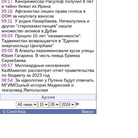
09:17
Кинорежиссер Расулоф получил 8 лет
и тайно бежал из Ирана
09:16
Афганистан лишен права голоса в
ООН за неуплату взносов
09:11
У родни Назарбаева, Нигматулина и
других "староказахстанцев" нашли
множество активов в Дубае
09:03
Прошло 15 лет "независимости".
Таджикистан возвращается в "Единое
энергокольцо ЦентрАзии"
09:00
В Алматы переименовали кусок улицы
Юрия Гагарина. В честь певца Ермека
Серкебаева
08:57
Миллиардные неосвоения:
КазМажилис рассмотрит отчет правительства
по бюджету за 2023 год
08:54
За идеологию у Путина будут отвечать
МГИМОшный историк Мединский и
театровед Ямпольская
Архив
©
CentrAsia
Вверх