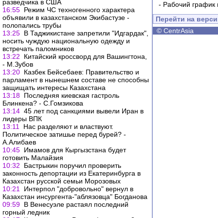
разведчика в США
-
Рабочий график 
16:55
Режим ЧС техногенного характера
объявили в казахстанском Экибастузе -
Перейти на верс
полопались трубы
©
CentrAsia
13:25
В Таджикистане запретили "Идгардак",
носить чуждую национальную одежду и
встречать паломников
13:22
Китайский кроссворд для Вашингтона,
- М.Зубов
13:20
Казбек Бейсебаев: Правительство и
парламент в нынешнем составе не способны
защищать интересы Казахстана
13:18
Последняя киевская гастроль
Блинкена? - С.Гомзикова
13:14
45 лет под санкциями вывели Иран в
лидеры ВПК
13:11
Нас разделяют и властвуют.
Политическое затишье перед бурей? -
А.Алибаев
10:45
Имамов для Кыргызстана будет
готовить Малайзия
10:32
Бастрыкин поручил проверить
законность депортации из Екатеринбурга в
Казахстан русской семьи Морозовых
10:21
Интерпол "добровольно" вернул в
Казахстан инсургента-"аблязовца" Богданова
09:59
В Венесуэле растаял последний
горный ледник