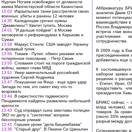
Нурлан Ногаев освобожден от должности
акима Мангистауской области Казахстана
Аббревиатуру БР
15:02
Израильские танки расстреляли своих
аналитик Джим О'
военных: убиты и ранены 12 человек
момент потенциал
14:35
Каледонцам срочно нужны
взаимодействие в 
"Джавелины"! Хватит тупить, Москва
России Владимира
14:01
"И дальше пойдем": в Москве
встреча глав вне
заговорили о референдумах в Харькове и
участниками за
Сумах
сотрудничества.
13:58
Маркус Стэнли: США заводят Украину
в кровавый тупик
В 2009 году в Ек
13:56
Токаев - Путин: обмен указами или
присоединением в
потерянное поколение, - Петр Своик
добавилась еще од
13:55
Словакия стоит на пороге гражданской
войны, заявил глава МВД
К состоявшемуся
13:51
Умер замечательный российский
набором заявок 
художник Сергей Андрияка
решение о расшир
13:47
Покушение на Фицо - еще один удар
– Египет, Иран, 
Запада по тем, кто смеет ему что-то
предоставить чл
возражать
президентом Хавь
13:44
В окрестностях таджикского
Пенджикента найдены развалины небольшой
БРИКС сейчас – э
крепости
млрд человек), 
13:43
Суд оправдал сына замглавы полиции
товаров. За срав
ЗКО по делу о "синтетике" вопреки
(около 33% миров
бесспорным уликам
разрыв между дол
13:41
Горькие уроки "дела Бишимбаева"
13:36
"Старый друг". В Пекине Си Цзиньпин
Сотрудничество 