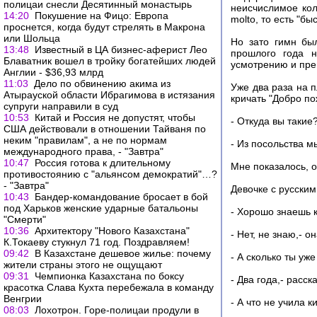
полицаи снесли Десятинный монастырь
неисчислимое кол
14:20
Покушение на Фицо: Европа
molto, то есть "бы
проснется, когда будут стрелять в Макрона
или Шольца
Но зато гимн был
13:48
Известный в ЦА бизнес-аферист Лео
прошлого года н
Блаватник вошел в тройку богатейших людей
усмотрению и пре
Англии - $36,93 млрд
11:03
Дело по обвинению акима из
Уже два раза на 
Атырауской области Ибрагимова в истязания
кричать "Добро по
супруги направили в суд
10:53
Китай и Россия не допустят, чтобы
- Откуда вы такие
США действовали в отношении Тайваня по
неким "правилам", а не по нормам
- Из посольства м
международного права, - "Завтра"
10:47
Россия готова к длительному
Мне показалось, о
противостоянию с "альянсом демократий"…?
- "Завтра"
Девочке с русским
10:43
Бандер-командование бросает в бой
под Харьков женские ударные батальоны
- Хорошо знаешь к
"Смерти"
10:36
Архитектору "Нового Казахстана"
- Нет, не знаю,- 
К.Токаеву стукнул 71 год. Поздравляем!
09:42
В Казахстане дешевое жилье: почему
- А сколько ты уже
жители страны этого не ощущают
09:31
Чемпионка Казахстана по боксу
- Два года,- расск
красотка Слава Кухта перебежала в команду
Венгрии
- А что не учила к
08:03
Лохотрон. Горе-полицаи продули в