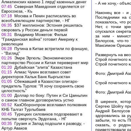
Алматинских казино 1 лярд! казенных денег
- А не хочу,- объя
07:45
Северная Македония отделяется от
Евросоюза, - Къ
Наконец все - и 
07:18
Москва и Пекин расписались во
Последними на с
всеобъемлющем партнерстве, - НГ
показалось, что р
06:35
$37 миллионов: Эстония решилась
Нет, с точки зр
своровать у России деньги первой
спускался секрета
06:31
Владимир Можегов: Фильм
за ним - минист
"Гражданская война" готовит Америку к
Белоусов, что-т
революции
Максимом Орешкин
06:28
Путина в Китае встретили по фэншую,
- "Взгляд"
Развернуть на вес
01:26
Эмре Эргюль: Экономическое
Строй почетного к
партнерство России и Китая перевернет мир
Строй почетного к
01:20
Дубайская "элита" Казахстана
01:15
Алмас Чукин возглавил совет
Фото: Дмитрий Аз
директоров Халык Банк Кыргызстан
01:05
Сбежавший в Казахстан олигарх-
Строй почетного к
предатель Турлов: "Я хочу сохранять свою
целостность"
Фото: Дмитрий Аз
01:00
Доллар по боку: Путин и Си Цзиньпин
о самом главном договорились устно
В шеренге, кото
00:52
КазОборонпром возглавил полковник
Сергею Шойгу при
КНБ Талгат Турлыбаев
Андрей Белоусов
00:45
Турецких силовиков подозревают в
здоровались за р
попытке свергнуть Эрдогана, - НГ
забыли, то есть П
00:35
Грузия и Запад подошли к разводу, -
сказать, о родо
Артур Аваков
приветствовали р