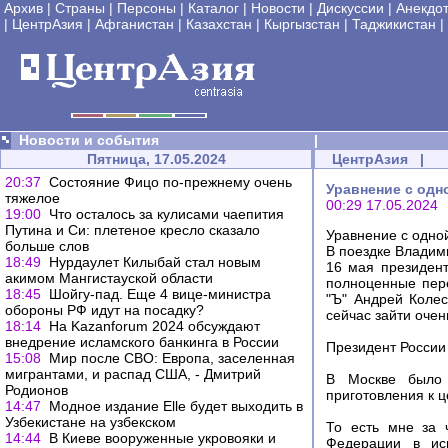
Архив
|
Страны
|
Персоны
|
Каталог
|
Новости
|
Дискуссии
|
Анекдо
|
ЦентрАзия
|
Афганистан
|
Казахстан
|
Кыргызстан
|
Таджикистан
|
Новости и события
|
Пятница, 17.05.2024
ЦентрАзия
|
20:37
Состояние Фицо по-прежнему очень
Уравнение с одн
тяжелое
00:29 17.05.2024
19:00
Что осталось за кулисами чаепития
Путина и Си: плетеное кресло сказало
Уравнение с одно
больше слов
В поездке Владим
18:49
Нурдаулет Килыбай стал новым
16 мая президент
акимом Мангистауской области
полноценные пер
18:45
Шойгу-пад. Еще 4 вице-министра
"Ъ" Андрей Колес
обороны РФ идут на посадку?
сейчас зайти очен
18:14
На Kazanforum 2024 обсуждают
внедрение исламского банкинга в России
Президент России
15:08
Мир после СВО: Европа, заселенная
мигрантами, и распад США, - Дмитрий
В Москве было 
Родионов
приготовления к 
14:47
Модное издание Elle будет выходить в
Узбекистане на узбекском
То есть мне за 
14:44
В Киеве вооруженные укровояки и
Федерации в исп