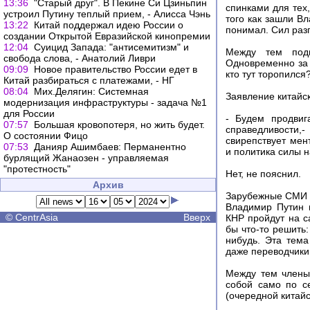
13:36
"Старый друг". В Пекине Си Цзиньпин
спинками для тех,
устроил Путину теплый прием, - Алисса Чэнь
того как зашли Вл
13:22
Китай поддержал идею России о
понимал. Сил раз
создании Открытой Евразийской кинопремии
12:04
Суицид Запада: "антисемитизм" и
Между тем подп
свобода слова, - Анатолий Ливри
Одновременно за 
09:09
Новое правительство России едет в
кто тут торопился
Китай разбираться с платежами, - НГ
08:04
Мих.Делягин: Системная
Заявление китайск
модернизация инфраструктуры - задача №1
для России
- Будем продвиг
07:57
Большая кровопотеря, но жить будет.
справедливости,-
О состоянии Фицо
свирепствует мен
07:53
Данияр Ашимбаев: Перманентно
и политика силы 
бурлящий Жанаозен - управляемая
"протестность"
Нет, не пояснил.
Архив
Зарубежные СМИ о
Владимир Путин 
©
CentrAsia
Вверх
КНР пройдут на с
бы что-то решить:
нибудь. Эта тема
даже переводчики
Между тем члены 
собой само по с
(очередной китайс