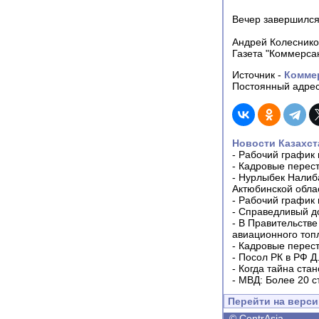
Вечер завершился
Андрей Колеснико
Газета "Коммерсан
Источник -
Комме
Постоянный адрес
Новости Казахст
-
Рабочий график 
-
Кадровые перес
-
Нурлыбек Налиб
Актюбинской обла
-
Рабочий график 
-
Справедливый до
-
В Правительстве
авиационного топ
-
Кадровые перес
-
Посол РК в РФ Д
-
Когда тайна ста
-
МВД: Более 20 с
Перейти на верс
©
CentrAsia