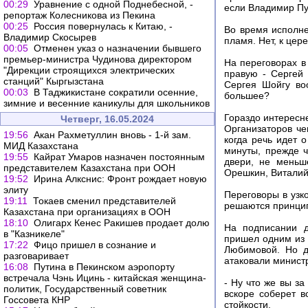
00:29
Уравнение с одной Поднебесной, -
если Владимир Пу
репортаж Колесникова из Пекина
00:25
Россия повернулась к Китаю, -
Во время исполне
Владимир Скосырев
пламя. Нет, к цер
00:05
Отменен указ о назначении бывшего
премьер-министра Чудинова директором
На переговорах в
"Дирекции строящихся электрических
правую - Сергей 
станций" Кыргызстана
Сергея Шойгу во
00:03
В Таджикистане сократили осенние,
большее?
зимние и весенние каникулы для школьников
Гораздо интересн
Четверг, 16.05.2024
Организаторов че
19:56
Акан Рахметуллин вновь - 1-й зам.
когда речь идет 
МИД Казахстана
минуты, прежде ч
19:55
Кайрат Умаров назначен постоянным
двери, не меньш
представителем Казахстана при ООН
Орешкин, Виталий
19:52
Ирина Алкснис: Фронт рождает новую
элиту
Переговоры в узк
19:11
Токаев сменил представителей
решаются принцип
Казахстана при организациях в ООН
18:10
Олигарх Кенес Ракишев продает долю
На подписании д
в "Казникеле"
пришел одним из 
17:22
Фицо пришел в сознание и
Любимовой. Но д
разговаривает
атаковали минист
16:08
Путина в Пекинском аэропорту
встречала Чэнь Ицинь - китайская женщина-
- Ну что же вы за
политик, Государственный советник
вскоре соберет в
Госсовета КНР
стойкости.