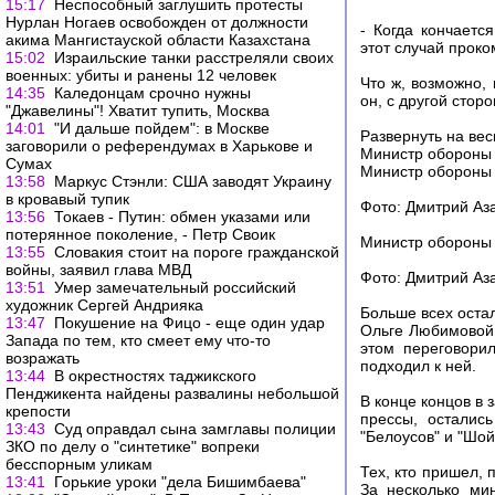
15:17
Неспособный заглушить протесты
Нурлан Ногаев освобожден от должности
- Когда кончаетс
акима Мангистауской области Казахстана
этот случай проко
15:02
Израильские танки расстреляли своих
военных: убиты и ранены 12 человек
Что ж, возможно,
14:35
Каледонцам срочно нужны
он, с другой стор
"Джавелины"! Хватит тупить, Москва
14:01
"И дальше пойдем": в Москве
Развернуть на вес
заговорили о референдумах в Харькове и
Министр обороны 
Сумах
Министр обороны 
13:58
Маркус Стэнли: США заводят Украину
в кровавый тупик
Фото: Дмитрий Аз
13:56
Токаев - Путин: обмен указами или
потерянное поколение, - Петр Своик
Министр обороны 
13:55
Словакия стоит на пороге гражданской
войны, заявил глава МВД
Фото: Дмитрий Аз
13:51
Умер замечательный российский
художник Сергей Андрияка
Больше всех остал
13:47
Покушение на Фицо - еще один удар
Ольге Любимовой, 
Запада по тем, кто смеет ему что-то
этом переговори
возражать
подходил к ней.
13:44
В окрестностях таджикского
Пенджикента найдены развалины небольшой
В конце концов в 
крепости
прессы, осталис
13:43
Суд оправдал сына замглавы полиции
"Белоусов" и "Шой
ЗКО по делу о "синтетике" вопреки
бесспорным уликам
Тех, кто пришел,
13:41
Горькие уроки "дела Бишимбаева"
За несколько ми