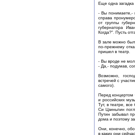
Еще одна загадка 
- Вы понимаете,-
справа пронумеро
от группы губер
губернатора Ива
Когда?". Пусть от
В зале можно был
по-прежнему отка
пришел в театр.
- Вы вроде не мол
- Да,- подумав, со
Возможно, госпо
встречей с участи
самого).
Перед концертом 
и российских муз
Тут, в театре, вс
Си Цзиньпин погл
Путин забывал про
дома и поэтому з
Они, конечно, обо
в каких они сейча