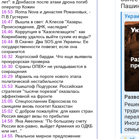
лет": в Донбассе после атаки дрона погиб
оператор Кожин
16:53
Roma Nova и династия Романовых, -
П.В.Густерин
16:47
Вышла в свет: А.Клесов "Хазары.
Происхождение, ДНК, наследие"
16:46
Коррупция в "Казселезащите": как
Кокрекбаеву удалось выйти сухим из воды?
16:44
В.Скачко: Два SOS для Украины. Ее
государственности повезет, если она
сохранится
16:32
Хоргосский бардак. Что еще выявила
прокурорская проверка
16:30
Страны ОПЕК+ не укладываются в
сокращения
16:29
Израиль на пороге нового этапа
политической нестабильности
15:53
Кшиштоф Подгурски: Российская
стратегия "тысячи порезов" оказалась
эффективной на фронте
15:05
Спецпосланник Евросоюза по
санкциям вновь посетит Казахстан
15:02
С добром пожалуйте: для каких стран
Россия введет визы по прибытии
14:58
Яна Амелина: "По большому счету
России все-равно, выйдет Армения из ОДКБ
или нет..."
14:55
Реальное мирное предложение: