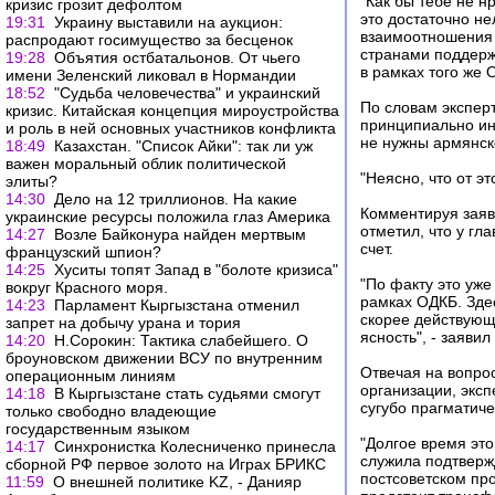
"Как бы тебе не н
кризис грозит дефолтом
это достаточно не
19:31
Украину выставили на аукцион:
взаимоотношения 
распродают госимущество за бесценок
странами поддерж
19:28
Объятия остбатальонов. От чьего
в рамках того же 
имени Зеленский ликовал в Нормандии
18:52
"Судьба человечества" и украинский
По словам экспер
кризис. Китайская концепция мироустройства
принципиально ино
и роль в ней основных участников конфликта
не нужны армянско
18:49
Казахстан. "Список Айки": так ли уж
важен моральный облик политической
"Неясно, что от э
элиты?
14:30
Дело на 12 триллионов. На какие
Комментируя заяв
украинские ресурсы положила глаз Америка
отметил, что у гл
14:27
Возле Байконура найден мертвым
счет.
французский шпион?
14:25
Хуситы топят Запад в "болоте кризиса"
"По факту это уже
вокруг Красного моря.
рамках ОДКБ. Здес
14:23
Парламент Кыргызстана отменил
скорее действующ
запрет на добычу урана и тория
ясность", - заяви
14:20
Н.Сорокин: Тактика слабейшего. О
броуновском движении ВСУ по внутренним
Отвечая на вопро
операционным линиям
организации, эксп
14:18
В Кыргызстане стать судьями смогут
сугубо прагматиче
только свободно владеющие
государственным языком
"Долгое время эт
14:17
Синхронистка Колесниченко принесла
служила подтверж
сборной РФ первое золото на Играх БРИКС
постсоветском пр
11:59
О внешней политике KZ, - Данияр