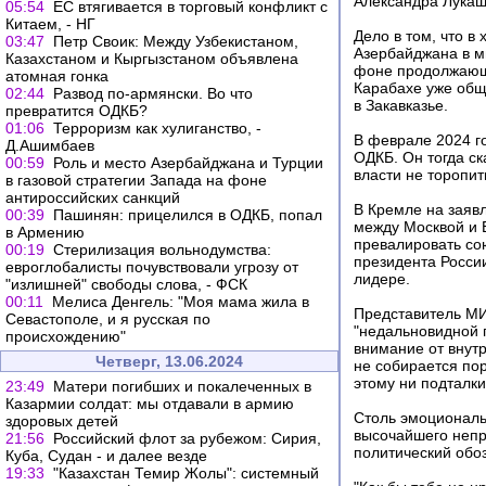
Александра Лукаш
05:54
ЕС втягивается в торговый конфликт с
Китаем, - НГ
Дело в том, что в
03:47
Петр Своик: Между Узбекистаном,
Азербайджана в м
Казахстаном и Кыргызстаном объявлена
фоне продолжающе
атомная гонка
Карабахе уже общ
02:44
Развод по-армянски. Во что
в Закавказье.
превратится ОДКБ?
01:06
Терроризм как хулиганство, -
В феврале 2024 г
Д.Ашимбаев
ОДКБ. Он тогда ск
00:59
Роль и место Азербайджана и Турции
власти не торопит
в газовой стратегии Запада на фоне
антироссийских санкций
В Кремле на заяв
00:39
Пашинян: прицелился в ОДКБ, попал
между Москвой и Е
в Армению
превалировать сою
00:19
Стерилизация вольнодумства:
президента Росси
евроглобалисты почувствовали угрозу от
лидере.
"излишней" свободы слова, - ФСК
00:11
Мелиса Денгель: "Моя мама жила в
Представитель МИ
Севастополе, и я русская по
"недальновидной 
происхождению"
внимание от внутр
Четверг, 13.06.2024
не собирается пор
этому ни подталки
23:49
Матери погибших и покалеченных в
Казармии солдат: мы отдавали в армию
Столь эмоциональ
здоровых детей
высочайшего непр
21:56
Российский флот за рубежом: Сирия,
политический обо
Куба, Судан - и далее везде
19:33
"Казахстан Темир Жолы": системный