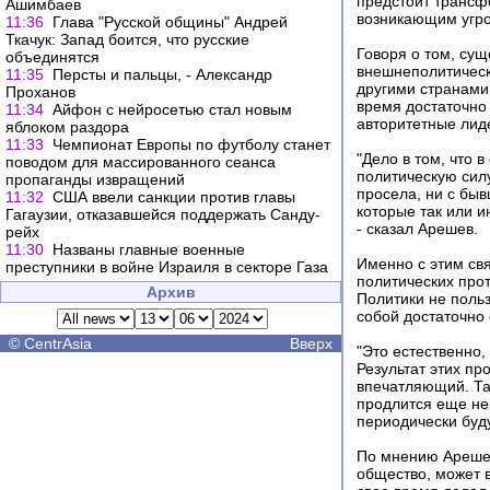
предстоит трансф
Ашимбаев
возникающим угроз
11:36
Глава "Русской общины" Андрей
Ткачук: Запад боится, что русские
Говоря о том, су
объединятся
внешнеполитически
11:35
Персты и пальцы, - Александр
другими странами
Проханов
время достаточно
11:34
Айфон с нейросетью стал новым
авторитетные лид
яблоком раздора
11:33
Чемпионат Европы по футболу станет
"Дело в том, что 
поводом для массированного сеанса
политическую сил
пропаганды извращений
просела, ни с быв
11:32
США ввели санкции против главы
которые так или и
Гагаузии, отказавшейся поддержать Санду-
- сказал Арешев.
рейх
11:30
Названы главные военные
Именно с этим св
преступники в войне Израиля в секторе Газа
политических прот
Архив
Политики не поль
собой достаточно
©
CentrAsia
Вверх
"Это естественно,
Результат этих пр
впечатляющий. Та
продлится еще нек
периодически буду
По мнению Арешев
общество, может в