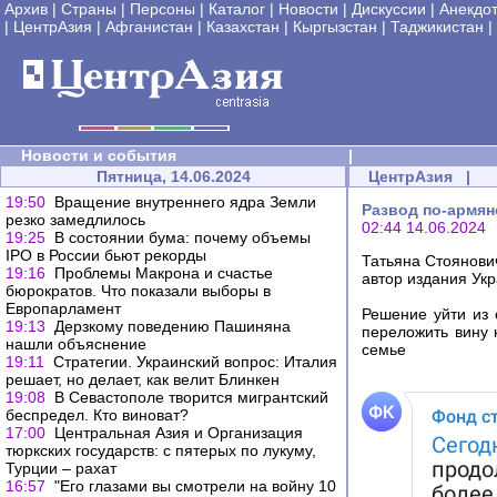
Архив
|
Страны
|
Персоны
|
Каталог
|
Новости
|
Дискуссии
|
Анекдо
|
ЦентрАзия
|
Афганистан
|
Казахстан
|
Кыргызстан
|
Таджикистан
|
Новости и события
|
Пятница, 14.06.2024
ЦентрАзия
|
19:50
Вращение внутреннего ядра Земли
Развод по-армян
резко замедлилось
02:44 14.06.2024
19:25
В состоянии бума: почему объемы
IPO в России бьют рекорды
Татьяна Стоянови
19:16
Проблемы Макрона и счастье
автор издания Укр
бюрократов. Что показали выборы в
Европарламент
Решение уйти из 
19:13
Дерзкому поведению Пашиняна
переложить вину н
нашли объяснение
семье
19:11
Стратегии. Украинский вопрос: Италия
решает, но делает, как велит Блинкен
19:08
В Севастополе творится мигрантский
беспредел. Кто виноват?
17:00
Центральная Азия и Организация
тюркских государств: с пятерых по лукуму,
Турции – рахат
16:57
"Его глазами вы смотрели на войну 10