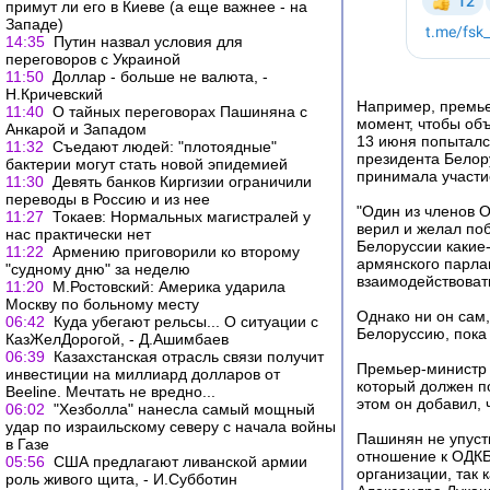
примут ли его в Киеве (а еще важнее - на
Западе)
14:35
Путин назвал условия для
переговоров с Украиной
11:50
Доллар - больше не валюта, -
Н.Кричевский
Например, премье
11:40
О тайных переговорах Пашиняна с
момент, чтобы объ
Анкарой и Западом
13 июня попыталс
11:32
Съедают людей: "плотоядные"
президента Белор
бактерии могут стать новой эпидемией
принимала участи
11:30
Девять банков Киргизии ограничили
переводы в Россию и из нее
"Один из членов О
11:27
Токаев: Нормальных магистралей у
верил и желал по
нас практически нет
Белоруссии какие
11:22
Армению приговорили ко второму
армянского парла
"судному дню" за неделю
взаимодействоват
11:20
М.Ростовский: Америка ударила
Москву по больному месту
Однако ни он сам
06:42
Куда убегают рельсы... О ситуации с
Белоруссию, пока
КазЖелДорогой, - Д.Ашимбаев
06:39
Казахстанская отрасль связи получит
Премьер-министр 
инвестиции на миллиард долларов от
который должен п
Beeline. Мечтать не вредно...
этом он добавил, 
06:02
"Хезболла" нанесла самый мощный
удар по израильскому северу с начала войны
Пашинян не упуст
в Газе
отношение к ОДКБ
05:56
США предлагают ливанской армии
организации, так 
роль живого щита, - И.Субботин