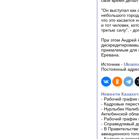
свое время делал
"Он выступал как 
небольшого город
что это касается 
и тот человек, ко
третью силу", - до
При этом Андрей А
дискредитировавш
приемлемым для и
Еревана.
Источник -
Ukraina
Постоянный адрес
Новости Казахст
-
Рабочий график 
-
Кадровые перес
-
Нурлыбек Налиб
Актюбинской обла
-
Рабочий график 
-
Справедливый до
-
В Правительстве
авиационного топ
-
Кадровые перес