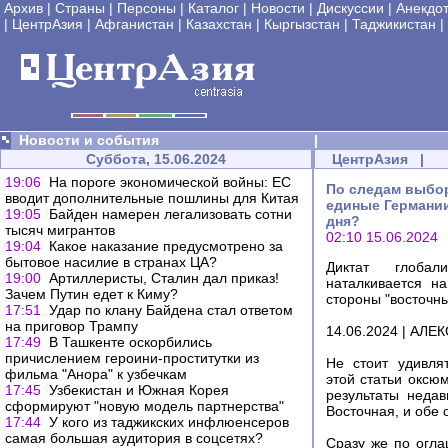
Архив
|
Страны
|
Персоны
|
Каталог
|
Новости
|
Дискуссии
|
Анекдо
|
ЦентрАзия
|
Афганистан
|
Казахстан
|
Кыргызстан
|
Таджикистан
|
Новости и события
|
Суббота, 15.06.2024
ЦентрАзия
|
19:06
На пороге экономической войны: ЕС
По следам выбо
вводит дополнительные пошлины для Китая
eдиные Германии
19:05
Байден намерен легализовать сотни
дня?
тысяч мигрантов
02:10 15.06.2024
19:04
Какое наказание предусмотрено за
бытовое насилие в странах ЦА?
Диктат глоба
19:00
Артиллеристы, Сталин дал приказ!
наталкивается н
Зачем Путин едет к Киму?
стороны "восточн
17:51
Удар по клану Байдена стал ответом
на приговор Трампу
14.06.2024 | АЛ
17:49
В Ташкенте оскорбились
причислением героини-проститутки из
Не стоит удивля
фильма "Анора" к узбечкам
этой статьи оксюм
17:45
Узбекистан и Южная Корея
результаты неда
сформируют "новую модель партнерства"
Восточная, и обе 
17:44
У кого из таджикских инфлюенсеров
самая большая аудитория в соцсетях?
Сразу же по огла