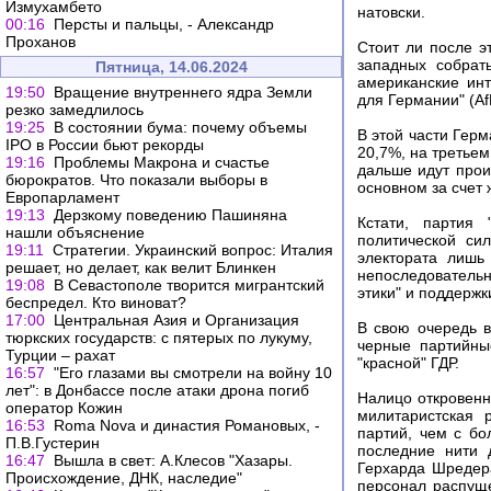
Измухамбето
натовски.
00:16
Персты и пальцы, - Александр
Проханов
Стоит ли после э
западных собрат
Пятница, 14.06.2024
американские ин
19:50
Вращение внутреннего ядра Земли
для Германии" (Af
резко замедлилось
19:25
В состоянии бума: почему объемы
В этой части Гер
IPO в России бьют рекорды
20,7%, на третьем
19:16
Проблемы Макрона и счастье
дальше идут прои
бюрократов. Что показали выборы в
основном за счет 
Европарламент
19:13
Дерзкому поведению Пашиняна
Кстати, партия 
нашли объяснение
политической си
19:11
Стратегии. Украинский вопрос: Италия
электората лишь
решает, но делает, как велит Блинкен
непоследовательн
19:08
В Севастополе творится мигрантский
этики" и поддержк
беспредел. Кто виноват?
17:00
Центральная Азия и Организация
В свою очередь в
тюркских государств: с пятерых по лукуму,
черные партийны
Турции – рахат
"красной" ГДР.
16:57
"Его глазами вы смотрели на войну 10
лет": в Донбассе после атаки дрона погиб
Налицо откровен
оператор Кожин
милитаристская 
16:53
Roma Nova и династия Романовых, -
партий, чем с б
П.В.Густерин
последние нити 
16:47
Вышла в свет: А.Клесов "Хазары.
Герхарда Шредера
Происхождение, ДНК, наследие"
персонал распущ