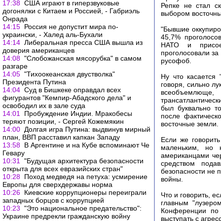
17:38
США играют в гиперзвуковые
Репке не стал ск
догонялки с Китаем и Россией, - Габриэль
выбором восточны
Онрада
14:15
Россия не допустит мира по-
"Бывшие оккупиро
украински, - Халед аль-Бухали
45,7% проголосов
14:14
Либеральная пресса США вышла из
НАТО и присоед
доверия американцев
проголосовали за
14:08
"Слобожанская мясорубка" в самом
русофоб.
разгаре
14:05
"Тихоокеанская двустволка"
Ну что касается 
Президента Путина
говоря, сильно л
14:04
Суд в Бишкеке оправдал всех
всеобъемлюще, 
фигурантов "Кемпир-Абадского дела" и
трансатлантичес
освободил их в зале суда
был буквально т
14:01
Пробуждение Индии. Мракобесы
после фактическ
теряют позиции, - Сергей Кожемякин
восточные земли.
14:00
Долгая игра Путина: выдвинув мирный
план, ВВП расставил капкан Западу
Если же говорить
13:58
В Аргентине и на Кубе вспоминают Че
маленьким, но 
Гевару
американцами чер
10:31
"Будущая архитектура безопасности
средством подав
открыта для всех евразийских стран"
безопасности не 
10:28
Поход медведя на петуха: усмирение
войны.
Европы для сверхдержавы норма
10:26
Киевские коррупционеры переиграли
Что и говорить, 
западных борцов с коррупцией
главным "лузеро
10:23
"Это национальное предательство":
Конференции по 
Украине предрекли гражданскую войну
выступать с агре