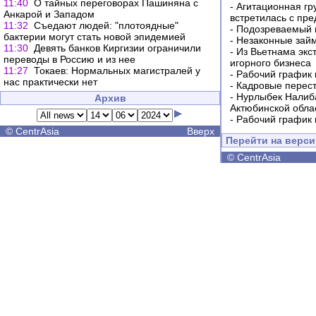
11:40
О тайных переговорах Пашиняна с
-
Агитационная гр
Анкарой и Западом
встретилась с пр
11:32
Съедают людей: "плотоядные"
-
Подозреваемый в
бактерии могут стать новой эпидемией
-
Незаконные займ
11:30
Девять банков Киргизии ограничили
-
Из Вьетнама экс
переводы в Россию и из нее
игорного бизнеса
11:27
Токаев: Нормальных магистралей у
-
Рабочий график 
нас практически нет
-
Кадровые перес
-
Нурлыбек Налиб
Архив
Актюбинской обла
-
Рабочий график 
©
CentrAsia
Вверх
Перейти на верс
©
CentrAsia