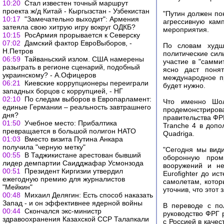
10:20
Стал известен точный маршрут
проекта ж/д Китай - Кыргызстан - Узбекистан
"Путин должен по
10:17
"Замечательно выходит": Армения
агрессивную кам
затеяла свою хитрую игру вокруг ОДКБ?
мероприятия.
10:15
РосАрмия прорывается к Северску
07:02
Дамский фактор ЕвроВыборов, -
По словам худш
Н.Петров
политические сил
06:59
Тайваньский излом. США намерены
участие в "самми
разыграть в регионе сценарий, подобный
ясно даст понят
украинскому? - А.Офицеров
международное п
06:21
Киевские коррупционеры переиграли
будет нужно.
западных борцов с коррупцией, - НГ
02:10
По следам выборов в Европарламент:
Что именно Шол
eдиные Германии – реальность завтрашнего
продемонстриров
дня?
правительства ФР
01:50
Учебное место: Прибалтика
Tranche 4 в допо
превращается в большой полигон НАТО
Quadriga.
01:03
Вместо визита Путина Анкара
получила "черную метку"
"Сегодня мы види
00:55
В Таджикистане арестован бывший
оборонную пром
лидер демпартии Саидджафар Усмонзода
вооружений и н
00:51
Президент Киргизии утвердил
Eurofighter до и
ежегодную премию для журналистов
самолетам, котор
"Мейкин"
уточнив, что этот 
00:48
Михаил Делягин: Есть способ наказать
Запад - и он эффективнее ядерной войны
В переводе с по
00:44
Скончался экс-министр
руководство ФРГ 
здравоохранения Казахской ССР Талапкали
с Россией в качес