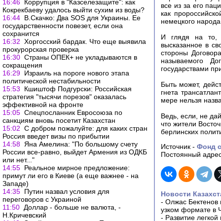
16:46
Коррупция в "Казселезащите": как
все из за его па
Кокрекбаеву удалось выйти сухим из воды?
как пророссийск
16:44
В.Скачко: Два SOS для Украины. Ее
немецкого народа
государственности повезет, если она
сохранится
И глядя на то, 
16:32
Хоргосский бардак. Что еще выявила
высказанное в с
прокурорская проверка
стороны Договор
16:30
Страны ОПЕК+ не укладываются в
называемого До
сокращения
государствами пр
16:29
Израиль на пороге нового этапа
политической нестабильности
Быть может, дейс
15:53
Кшиштоф Подгурски: Российская
гнета трансатлан
стратегия "тысячи порезов" оказалась
мере нельзя назв
эффективной на фронте
15:05
Спецпосланник Евросоюза по
Ведь, если, не да
санкциям вновь посетит Казахстан
что жители Восточ
15:02
С добром пожалуйте: для каких стран
берлинских полит
Россия введет визы по прибытии
14:58
Яна Амелина: "По большому счету
Источник -
Фонд с
России все-равно, выйдет Армения из ОДКБ
Постоянный адрес
или нет..."
14:55
Реальное мирное предложение:
примут ли его в Киеве (а еще важнее - на
Западе)
14:35
Путин назвал условия для
Новости Казахст
переговоров с Украиной
-
Олжас Бектенов 
11:50
Доллар - больше не валюта, -
узком формате в 
Н.Кричевский
-
Развитие легкой