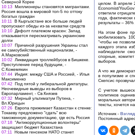
Северной Корее
целом. В апреле 
10:13
Миллионеры становятся мигрантами.
Economist/YouGov
Россия вошла в мировой топ-5 по оттоку
ответили отрицат
богатых граждан
года, фактически
10:11
В Кыргызстане все больше людей
результаты – 36% 
пропускают обеды из-за нехватки средств
10:10
Дефолт платежом красен: Запад
На этом фоне пр
отказывается пересматривать украинские
мобилизовать 10
долги
"чтобы не позвол
10:07
Причиной разрушения Украины стал
каждого этапа из
ее самоубийственный национализм, -
наблюдатели смо
А.Марковский
спорные, комитет
10:02
Ликвидация троллейбусов в Бишкеке.
выборов.
Преступление перед будущим, -
С.Кожемякин
А что же демокра
07:44
Индия: между США и Россией, - Илья
в популизме и сп
Максименко
Скепсис прозвуча
07:42
Под пятой у либеральной диктатуры.
Неочевидные выводы из выборов в
С учетом вышеск
Европарламент, - Св.Князев
политиков оценив
07:32
Мирный ультиматум Путина, -
моральных автори
Вл.Юрицын
тексты, хочется н
07:26
Европа прижимает Казахстан к стенке:
Токаеву предложено "сдать" всю
Источник -
Взгляд
таможенную документацию, где есть Россия
Постоянный адрес
07:18
"Антикоррупционные волонтеры"
защищают бюджет Казахстана
07:11
Новым генсеком НАТО станет