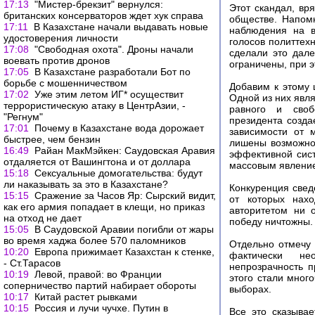
17:13
"Мистер-брекзит" вернулся:
Этот скандал, вр
британских консерваторов ждет хук справа
обществе. Напом
17:11
В Казахстане начали выдавать новые
наблюдения на в
удостоверения личности
голосов политтех
17:08
"Свободная охота". Дроны начали
сделали это дал
воевать против дронов
ограничены, при э
17:05
В Казахстане разработали Бот по
борьбе с мошенничеством
Добавим к этому 
17:02
Уже этим летом ИГ* осуществит
Одной из них явл
террористическую атаку в ЦентрАзии, -
равного и своб
"Регнум"
президента созда
17:01
Почему в Казахстане вода дорожает
зависимости от 
быстрее, чем бензин
лишены возможнос
16:49
Райан МакМэйкен: Саудовская Аравия
эффективной сист
отдаляется от Вашингтона и от доллара
массовым явление
15:18
Сексуальные домогательства: будут
ли наказывать за это в Казахстане?
Конкуренция свед
15:15
Сражение за Часов Яр: Сырский видит,
от которых нахо
как его армия попадает в клещи, но приказ
авторитетом ни 
на отход не дает
победу ничтожны.
15:05
В Саудовской Аравии погибли от жары
во время хаджа более 570 паломников
Отдельно отмечу 
10:20
Европа прижимает Казахстан к стенке,
фактически не
- Ст.Тарасов
непрозрачность 
10:19
Левой, правой: во Франции
этого стали мног
соперничество партий набирает обороты
выборах.
10:17
Китай растет рывками
10:15
Россия и лучи чучхе. Путин в
Все это сказыва