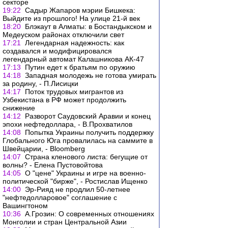
секторе
19:22
Садыр Жапаров мэрии Бишкека:
Выйдите из прошлого! На улице 21-й век
18:20
Блэкаут в Алматы: в Бостандыкском и
Медеуском районах отключили свет
17:21
Легендарная надежность: как
создавался и модифицировался
легендарный автомат Калашникова АК-47
17:13
Путин едет к братьям по оружию
14:18
Западная молодежь не готова умирать
за родину, - П.Лисицки
14:17
Поток трудовых мигрантов из
Узбекистана в РФ может продолжить
снижение
14:12
Разворот Саудовский Аравии и конец
эпохи нефтедоллара, - В.Прохватилов
14:08
Попытка Украины получить поддержку
Глобального Юга провалилась на саммите в
Швейцарии, - Bloomberg
14:07
Страна кленового листа: бегущие от
волны? - Елена Пустовойтова
14:05
О "цене" Украины и игре на военно-
политической "бирже", - Ростислав Ищенко
14:00
Эр-Рияд не продлил 50-летнее
"нефтедолларовое" соглашение с
Вашингтоном
10:36
А.Грозин: О современных отношениях
Монголии и стран Центральной Азии