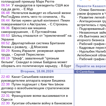
голландский премьер Марк Рютте
06:54
У кандидатов в президенты США все
Новости Казахст
суд да дело, - Е.Мур
-
Олжас Бектенов 
06:48
Нелегалов выводят из обычной жизни.
узком формате в 
РосГосДума опять чего-то сочинила, - Къ
-
Развитие легкой
06:44
Китаю нужен целый континент. Пекин
-
Агитационная гр
поворачивается к Австралии, - С.Строкань
встретилась с пр
06:36
Евросоюз как машина
-
Подозреваемый в
саморазрушения, - Е.Пустовойтова
-
Незаконные займ
00:53
Шольц отказался от "приключений" на
-
Из Вьетнама экс
Украине
игорного бизнеса
00:52
Двухпартийная система Британии
-
Рабочий график 
близка к развалу, - Д.Моисеев
-
Кадровые перес
00:29
Конец Израиля: резервная армия
-
Нурлыбек Налиб
труда, - Сергей Переслегин
Актюбинской обла
00:19
"Шкаф", заваленный "грязным
-
Рабочий график 
бельем". Скандал в семье Байдена может
оборвать его политическую карьеру, - В.Бурт
Перейти на верс
Вторник, 18.06.2024
©
CentrAsia
22:40
Канат Сагынбаев назначен
руководителем аппарата мэрии Бишкека
22:38
Путин подпишет с Ким Чен Ыном
договор о всеобъемлющем стратегическом
партнерстве
22:31
Французские вояки высаживаются в
Одессе
22:30
Хуситам объявили войну в банковском