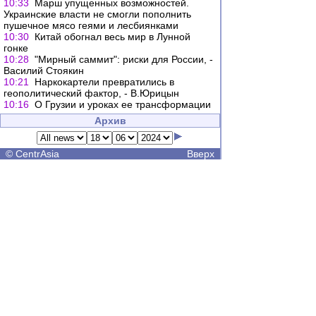
10:33
Марш упущенных возможностей.
Украинские власти не смогли пополнить
пушечное мясо геями и лесбиянками
10:30
Китай обогнал весь мир в Лунной
гонке
10:28
"Мирный саммит": риски для России, -
Василий Стоякин
10:21
Наркокартели превратились в
геополитический фактор, - В.Юрицын
10:16
О Грузии и уроках ее трансформации
Архив
©
CentrAsia
Вверх