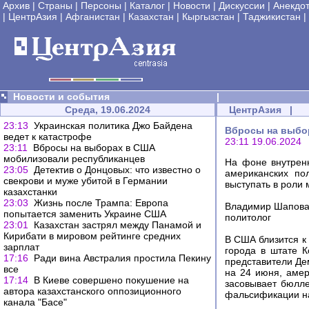
Архив
|
Страны
|
Персоны
|
Каталог
|
Новости
|
Дискуссии
|
Анекдо
|
ЦентрАзия
|
Афганистан
|
Казахстан
|
Кыргызстан
|
Таджикистан
|
Новости и события
|
Среда, 19.06.2024
ЦентрАзия
|
23:13
Украинская политика Джо Байдена
Вбросы на выбо
ведет к катастрофе
23:11 19.06.2024
23:11
Вбросы на выборах в США
мобилизовали республиканцев
На фоне внутрен
23:05
Детектив о Донцовых: что известно о
американских по
свекрови и муже убитой в Германии
выступать в роли 
казахстанки
23:03
Жизнь после Трампа: Европа
Владимир Шапова
попытается заменить Украине США
политолог
23:01
Казахстан застрял между Панамой и
Кирибати в мировом рейтинге средних
В США близится к
зарплат
города в штате К
17:16
Ради вина Австралия простила Пекину
представители Де
все
на 24 июня, амер
17:14
В Киеве совершено покушение на
засовывает бюлле
автора казахстанского оппозиционного
фальсификации н
канала "Басе"