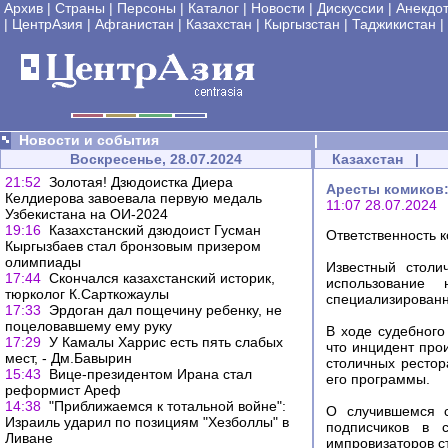
Архив
|
Страны
|
Персоны
|
Каталог
|
Новости
|
Дискуссии
|
Анекдо
|
ЦентрАзия
|
Афганистан
|
Казахстан
|
Кыргызстан
|
Таджикистан
|
Новости и события
|
Воскресенье, 28.07.2024
Казахстан
|
21:52
Золотая! Дзюдоистка Диера
Аресты комиков:
Келдиерова завоевала первую медаль
11:07 28.07.2024
Узбекистана на ОИ-2024
19:16
Казахстанский дзюдоист Гусман
Ответственность 
Кыргызбаев стал бронзовым призером
олимпиады
Известный столи
17:44
Скончался казахстанский историк,
использование
тюрколог К.Сарткожаулы
специализированн
17:33
Эрдоган дал пощечину ребенку, не
поцеловавшему ему руку
В ходе судебного
17:29
У Камалы Харрис есть пять слабых
что инцидент про
мест, - Дм.Бавырин
столичных рестор
15:43
Вице-президентом Ирана стал
его программы.
реформист Ареф
14:38
"Приближаемся к тотальной войне":
О случившемся с
Израиль ударил по позициям "Хезболлы" в
подписчиков в 
Ливане
импровизаторов с