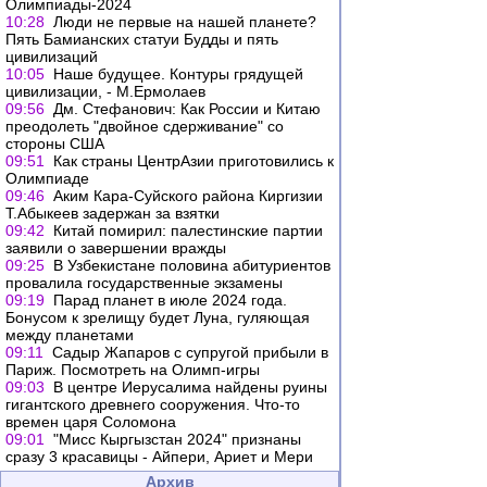
Олимпиады-2024
10:28
Люди не первые на нашей планете?
Пять Бамианских статуи Будды и пять
цивилизаций
10:05
Наше будущее. Контуры грядущей
цивилизации, - М.Ермолаев
09:56
Дм. Стефанович: Как России и Китаю
преодолеть "двойное сдерживание" со
стороны США
09:51
Как страны ЦентрАзии приготовились к
Олимпиаде
09:46
Аким Кара-Суйского района Киргизии
Т.Абыкеев задержан за взятки
09:42
Китай помирил: палестинские партии
заявили о завершении вражды
09:25
В Узбекистане половина абитуриентов
провалила государственные экзамены
09:19
Парад планет в июле 2024 года.
Бонусом к зрелищу будет Луна, гуляющая
между планетами
09:11
Садыр Жапаров с супругой прибыли в
Париж. Посмотреть на Олимп-игры
09:03
В центре Иерусалима найдены руины
гигантского древнего сооружения. Что-то
времен царя Соломона
09:01
"Мисс Кыргызстан 2024" признаны
сразу 3 красавицы - Айпери, Ариет и Мери
Архив