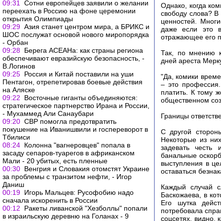
09:31
Сотни европейцев заявили о желании
Однако, когда ком
переехать в Россию на фоне церемонии
свободу слова? В
открытия Олимпиады
ценностей. Многи
09:29
Азия станет центром мира, а БРИКС и
даже если это в
ШОС послужат основой нового миропорядка
отражающее его п
- Орбан
09:28
Берега АСЕАНа: как страны региона
Так, по мнению к
обеспечивают евразийскую безопасность, -
дней ареста Мерку
В.Логинов
09:25
Россия и Китай поставили на уши
"Да, комики врем
Пентагон, отрепетировав боевые действия
– это профессия.
на Аляске
платить. К тому 
09:22
Восточные гиганты объединяются:
общественном соз
стратегическое партнерство Ирана и России,
- Мухаммед Али Санаубари
Границы ответств
09:20
СВР помогла предотвратить
покушение на Иванишвили и госпереворот в
С другой сторон
Тбилиси
Некоторые из них
08:24
Колонна "вагнеровцев" попала в
задевать честь 
засаду сепаров-туарегов в африканском
банальные оскорб
Мали - 20 убитых, есть пленные
выступления в це
00:30
Венгрия и Словакия отомстят Украине
оставаться безна
за проблемы с транзитом нефти, - Игор
Даниш
Каждый случай с
00:19
Игорь Мальцев: Русофобию надо
Баскожаева, в ко
сначала искоренить в России
Его шутка дейст
00:12
Ракеты ливанской "Хезболлы" попали
потребовала справ
в израильскую деревню на Голанах - 9
соцсетях, видно, 