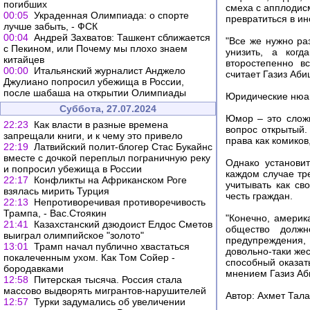
погибших
смеха с апплодис
00:05
Украденная Олимпиада: о спорте
превратиться в и
лучше забыть, - ФСК
00:04
Андрей Захватов: Ташкент сближается
"Все же нужно ра
с Пекином, или Почему мы плохо знаем
унизить, а когд
китайцев
второстепенно в
00:00
Итальянский журналист Анджело
считает Газиз Аби
Джулиано попросил убежища в России,
после шабаша на открытии Олимпиады
Юридические нюа
Суббота, 27.07.2024
Юмор – это сложн
22:23
Как власти в разные времена
вопрос открытый
запрещали книги, и к чему это привело
права как комиков,
22:19
Латвийский полит-блогер Стас Букайнс
вместе с дочкой переплыл пограничную реку
Однако установи
и попросил убежища в России
каждом случае тр
22:17
Конфликты на Африканском Роге
учитывать как с
взялась мирить Турция
честь граждан.
22:13
Непротиворечивая противоречивость
Трампа, - Вас.Стоякин
"Конечно, америк
21:41
Казахстанский дзюдоист Елдос Сметов
общество должн
выиграл олимпийское "золото"
предупреждения,
13:01
Трамп начал публично хвастаться
довольно-таки же
покалеченным ухом. Как Том Сойер -
способный оказат
бородавками
мнением Газиз Аб
12:58
Питерская тысяча. Россия стала
массово выдворять мигрантов-нарушителей
Автор: Ахмет Тал
12:57
Турки задумались об увеличении