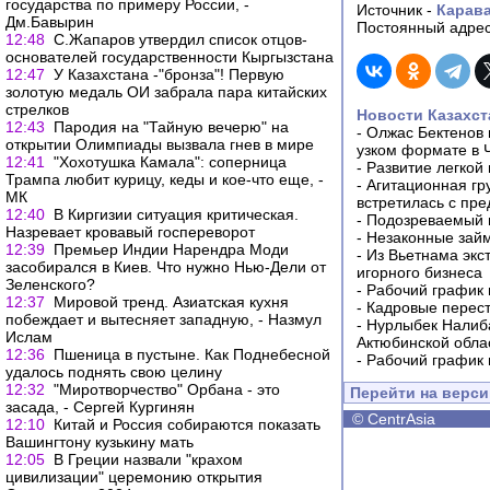
государства по примеру России, -
Источник -
Карав
Дм.Бавырин
Постоянный адрес
12:48
С.Жапаров утвердил список отцов-
основателей государственности Кыргызстана
12:47
У Казахстана -"бронза"! Первую
золотую медаль ОИ забрала пара китайских
стрелков
Новости Казахст
12:43
Пародия на "Тайную вечерю" на
-
Олжас Бектенов 
открытии Олимпиады вызвала гнев в мире
узком формате в 
12:41
"Хохотушка Камала": соперница
-
Развитие легкой
Трампа любит курицу, кеды и кое-что еще, -
-
Агитационная гр
МК
встретилась с пр
12:40
В Киргизии ситуация критическая.
-
Подозреваемый в
Назревает кровавый госпереворот
-
Незаконные займ
12:39
Премьер Индии Нарендра Моди
-
Из Вьетнама экс
засобирался в Киев. Что нужно Нью-Дели от
игорного бизнеса
Зеленского?
-
Рабочий график 
12:37
Мировой тренд. Азиатская кухня
-
Кадровые перес
побеждает и вытесняет западную, - Назмул
-
Нурлыбек Налиб
Ислам
Актюбинской обла
12:36
Пшеница в пустыне. Как Поднебесной
-
Рабочий график 
удалось поднять свою целину
12:32
"Миротворчество" Орбана - это
Перейти на верс
засада, - Сергей Кургинян
©
CentrAsia
12:10
Китай и Россия собираются показать
Вашингтону кузькину мать
12:05
В Греции назвали "крахом
цивилизации" церемонию открытия