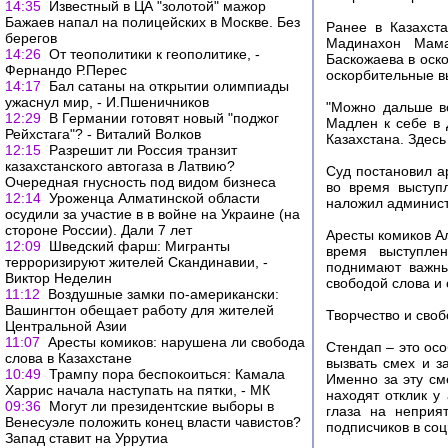
14:35
Известный в ЦА "золотой" мажор
Бажаев напал на полицейских в Москве. Без
Ранее в Казахст
берегов
Мадинахон Мама
14:26
От теополитики к геополитике, -
Баскожаева в оско
Фернандо Р.Перес
оскорбительные в
14:17
Бал сатаны на открытии олимпиады
ужаснул мир, - И.Пшеничников
"Можно дальше во
12:29
В Германии готовят новый "поджог
Мадлен к себе в 
Рейхстага"? - Виталий Волков
Казахстана. Здесь
12:15
Разрешит ли Россия транзит
казахстанского автогаза в Латвию?
Суд постановил а
Очередная гнусность под видом бизнеса
во время выступ
12:14
Уроженца Алматинской области
наложил админист
осудили за участие в в войне на Украине (на
стороне России). Дали 7 лет
Аресты комиков А
12:09
Шведский фарш: Мигранты
время выступлен
терроризируют жителей Скандинавии, -
поднимают важны
Виктор Неделин
свободой слова и
11:12
Воздушные замки по-американски:
Вашингтон обещает работу для жителей
Творчество и сво
Центральной Азии
11:07
Аресты комиков: нарушена ли свобода
Стендап – это осо
слова в Казахстане
вызвать смех и з
10:49
Трампу пора беспокоиться: Камала
Именно за эту см
Харрис начала наступать на пятки, - МК
находят отклик у
09:36
Могут ли президентские выборы в
глаза на неприя
Венесуэле положить конец власти чавистов?
подписчиков в соц
Запад ставит на Уррутиа