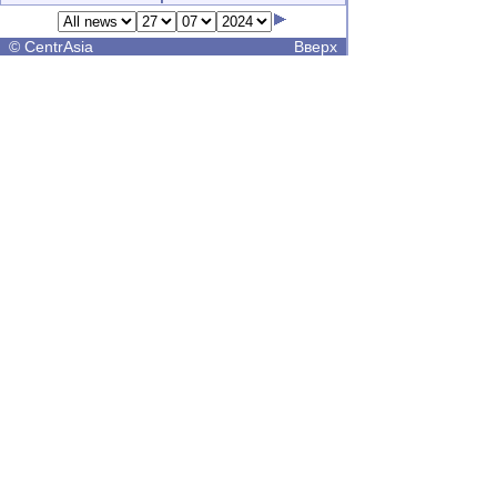
©
CentrAsia
Вверх