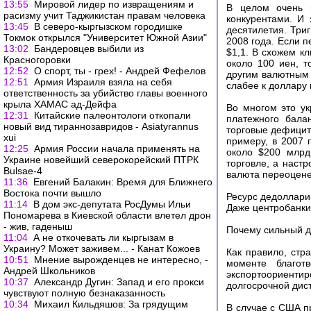
13:55
Мировой лидер по извращениям и
В целом очень 
расизму учит Таджикистан правам человека
конкурентами. И
13:45
В северо-кыргызском городишке
десятилетия. Три
Токмок открылся "Университет Южной Азии"
2008 года. Если п
13:02
Бандеровцев выбили из
$1,1. В схожем к
Красногоровки
около 100 иен, 
12:52
О спорт, ты - грех! - Андрей Фефелов
другим валютным 
12:51
Армия Израиля взяла на себя
слабее к доллару 
ответственность за убийство главы военного
крыла ХАМАС ад-Дейфа
Во многом это у
12:31
Китайские палеонтологи откопали
платежного бала
новый вид тираннозавридов - Asiatyrannus
торговые дефицит
xui
примеру, в 2007 
12:25
Армия России начала применять на
около $200 млрд
Украине новейший северокорейский ПТРК
торговле, а наст
Bulsae-4
валюта переоцене
11:36
Евгений Балакин: Время для Ближнего
Востока почти вышло
Ресурс дедоллари
11:14
В дом экс-депутата РосДумы Ильи
Даже центробанки 
Пономарева в Киевской области влетел дрон
- жив, гаденыш
Почему сильный д
11:04
А не откочевать ли кыргызам в
Украину? Может заживем... - Канат Кожоев
Как правило, стр
10:51
Мнение вырожденцев не интересно, -
моменте благот
Андрей Школьников
экспортоориенти
10:37
Александр Дугин: Запад и его прокси
долгосрочной дис
чувствуют полную безнаказанность
10:34
Михаил Кильдяшов: За грядущим
В случае с США п