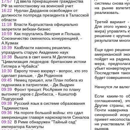
17:57
ГД ввела прекращение гражданства
системы снова ну
РФ за непостановку на воинский учет
на рынке взлети
16:22
Нурлан Дарданов освобожден от
реализовать.
должности полпреда президента в Таласской
области
Третий вариант 
11:18
Власти Кыргызстана официально
Для этого нужно 
запретили вебкам-бизнес
мира) управлять к
10:59
Как поругались Венгрия и Польша.
решение с крупне
Союзничество сменилось конкуренцией, -
результатом многи
А.Кузмак
10:39
КазВласти наконец решились
Еще одно решение 
упразднить старую Академию наук
американской эко
10:38
Вышла в свет книга М.Делягина
пойдет на радика
"Цивилизация людоедов: британские истоки
мера, предполаг
Гитлера и Чубайса"
убьет конвертиру
10:30
Европу точно взорвут - вопрос, кто это
Последствия тако
сделает раньше, - Дм.Родионов
будет совершенно
09:45
Немец пришел, или План побега из
гедонизма в патриотизм, - Дм.Выдрин
Начнутся ли валю
09:39
Фронт трещит. РосАрмия по плану
выгоняет укров с Донбасса, - Кшиштоф
Если каким-то о
Подгурский
соглашением), э
09:38
Русский язык в системе образования
Другие страны, к
Таджикистана
Почти наверняка 
09:36
На пороге большой войны: кто сдал
синхронной иску
американцам главаря наркокартеля Синалоа
примет несопоста
09:32
В Риме обнаружен "Тайный сад"
не участвовали. 
императора Калигулы
рынков.