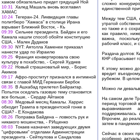
хамом обязательно придет грядущий Ной
сложно конкурир
10:31
Халед Машаль вновь возглавил
единственной при
ХАМАС
10:24
Тегеран-24. Ликвидация главы
Между тем США, к
политбюро "Хамаса" в столице Ирана
утратой собствен
взрывает Ближний Восток, - Къ
но также и о сох
09:39
Сильнее президента. Байден и его
как правило, ниж
Камала нашли способ обойти конституцию
важна, поскольк
США, - Малек Дудаков
рабочий класс, и 
09:30
NYT: Аятолла Хаменеи приказал
нанести удар по Израилю
Раздача долгов: 
09:25
Франция конвертировала свою
КНР сбрасывает г
культуру в похабство, - Сергей Худиев
09:22
Новый страшноватый мир, - Борис
К этому можно до
Акимов
вредит въездном
09:17
Афро-проститут признался в интимной
рубежом. В целом
связи с главой МИД Германии Бербок
08:35
В Ашхабад прилетел Байрактар.
Можно ли девальв
Попыток оседлать газовую тему становится
все больше, - Сердар Айтаков
На самом деле Тр
08:30
Медовый месяц Камалы. Харрис
период торговой 
обходит Трампа в президентской гонке в
выравнивания а
США? - Е.Кондакова
поддерживалась 
08:26
Поправка Байдена – ловкость рук и
Впрочем, до реал
никакого мошенства, - Р.Ищенко
затем в пандемию 
08:03
Токаев назначил заведующих двумя
"цифровыми" отделами Администрации
Сейчас в своих п
президента - Сейткулова и Сандалова
особенно актуал