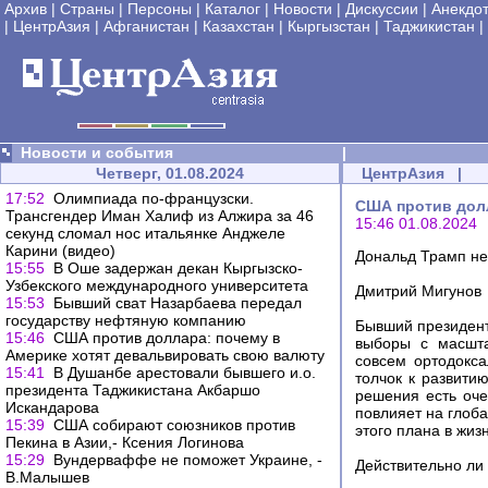
Архив
|
Страны
|
Персоны
|
Каталог
|
Новости
|
Дискуссии
|
Анекдо
|
ЦентрАзия
|
Афганистан
|
Казахстан
|
Кыргызстан
|
Таджикистан
|
Новости и события
|
Четверг, 01.08.2024
ЦентрАзия
|
17:52
Олимпиада по-французски.
США против долл
Трансгендер Иман Халиф из Алжира за 46
15:46 01.08.2024
секунд сломал нос итальянке Анджеле
Карини (видео)
Дональд Трамп не
15:55
В Оше задержан декан Кыргызско-
Узбекского международного университета
Дмитрий Мигунов
15:53
Бывший сват Назарбаева передал
государству нефтяную компанию
Бывший президент
15:46
США против доллара: почему в
выборы с масшта
Америке хотят девальвировать свою валюту
совсем ортодокса
15:41
В Душанбе арестовали бывшего и.о.
толчок к развити
президента Таджикистана Акбаршо
решения есть оче
Искандарова
повлияет на глоб
15:39
США собирают союзников против
этого плана в жиз
Пекина в Азии,- Ксения Логинова
15:29
Вундерваффе не поможет Украине, -
Действительно ли
В.Малышев