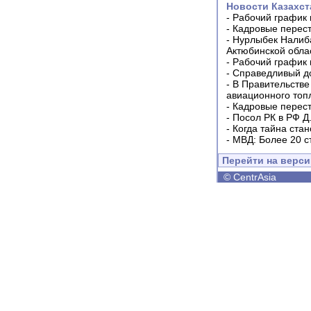
Новости Казахст
-
Рабочий график 
-
Кадровые перес
-
Нурлыбек Налиб
Актюбинской обла
-
Рабочий график 
-
Справедливый до
-
В Правительстве
авиационного топ
-
Кадровые перес
-
Посол РК в РФ Д
-
Когда тайна ста
-
МВД: Более 20 с
Перейти на верс
©
CentrAsia