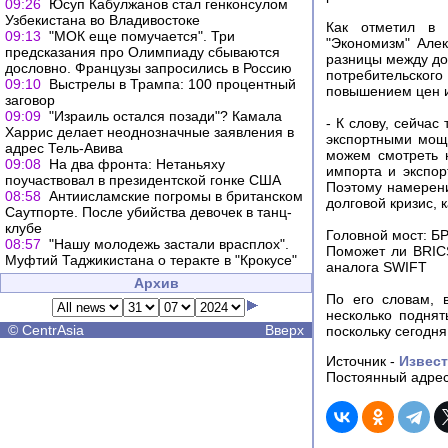
09:26
Юсуп Кабулжанов стал генконсулом
Узбекистана во Владивостоке
Как отметил в и
09:13
"МОК еще помучается". Три
"Экономизм" Але
предсказания про Олимпиаду сбываются
разницы между до
дословно. Французы запросились в Россию
потребительског
09:10
Выстрелы в Трампа: 100 процентный
повышением цен 
заговор
09:09
"Израиль остался позади"? Камала
- К слову, сейчас
Харрис делает неоднозначные заявления в
экспортными мощн
адрес Тель-Авива
можем смотреть 
09:08
На два фронта: Нетаньяху
импорта и экспор
поучаствовал в президентской гонке США
Поэтому намерени
08:58
Антиисламские погромы в британском
долговой кризис, 
Саутпорте. После убийства девочек в танц-
клубе
Головной мост: Б
08:57
"Нашу молодежь застали врасплох".
Поможет ли BRICS
Муфтий Таджикистана о теракте в "Крокусе"
аналога SWIFT
Архив
По его словам, 
несколько подня
©
CentrAsia
Вверх
поскольку сегодня
Источник -
Извес
Постоянный адрес