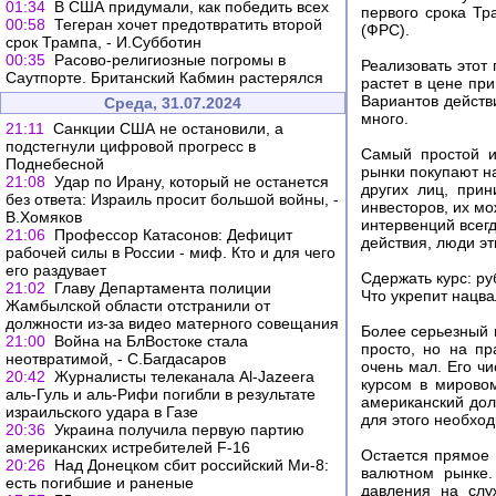
01:34
В США придумали, как победить всех
первого срока Тр
00:58
Тегеран хочет предотвратить второй
(ФРС).
срок Трампа, - И.Субботин
00:35
Расово-религиозные погромы в
Реализовать этот
Саутпорте. Британский Кабмин растерялся
растет в цене при
Вариантов действ
Среда, 31.07.2024
много.
21:11
Санкции США не остановили, а
подстегнули цифровой прогресс в
Самый простой и
Поднебесной
рынки покупают на
21:08
Удар по Ирану, который не останется
других лиц, при
без ответа: Израиль просит большой войны, -
инвесторов, их м
В.Хомяков
интервенций всегд
21:06
Профессор Катасонов: Дефицит
действия, люди эт
рабочей силы в России - миф. Кто и для чего
его раздувает
Сдержать курс: ру
21:02
Главу Департамента полиции
Что укрепит нацва
Жамбылской области отстранили от
должности из-за видео матерного совещания
Более серьезный 
21:00
Война на БлВостоке стала
просто, но на п
неотвратимой, - С.Багдасаров
очень мал. Его чи
20:42
Журналисты телеканала Al-Jazeera
курсом в мирово
аль-Гуль и аль-Рифи погибли в результате
американский дол
израильского удара в Газе
для этого необход
20:36
Украина получила первую партию
американских истребителей F-16
Остается прямое 
20:26
Над Донецком сбит российский Ми-8:
валютном рынке.
есть погибшие и раненые
давления на слу