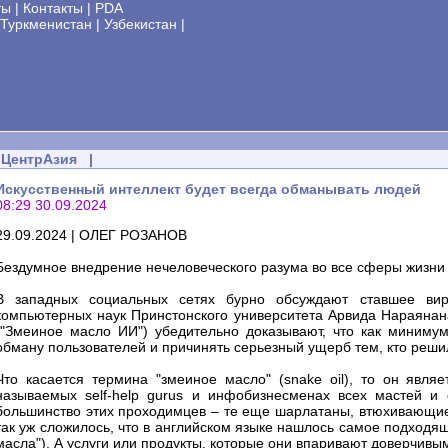
ты
|
Контакты
|
PDA
Туркменистан
|
Узбекистан
|
ЦентрАзия
|
Искусственный интеллект будет всегда обманывать людей
08:29 30.09.2024
29.09.2024 | ОЛЕГ РОЗАНОВ
Бездумное внедрение нечеловеческого разума во все сферы жизн
В западных социальных сетях бурно обсуждают ставшее виру
компьютерных наук Принстонского университета Арвида Нараянана 
("Змеиное масло ИИ") убедительно доказывают, что как миним
обману пользователей и причинять серьезный ущерб тем, кто решил
Что касается термина "змеиное масло" (snake oil), то он явля
называемых self-help gurus и инфобизнесменах всех мастей и 
большинство этих проходимцев – те еще шарлатаны, втюхивающие 
так уж сложилось, что в английском языке нашлось самое подходящ
масла"). А услуги или продукты, которые они впаривают доверчивым