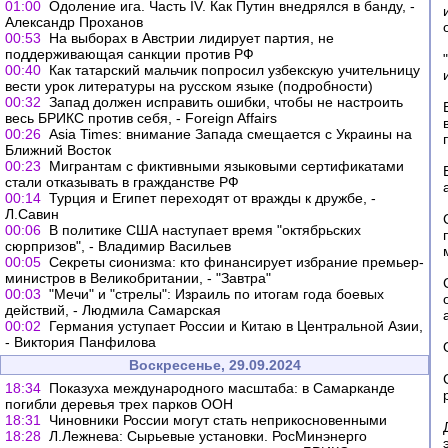
01:00
Одоление ига. Часть IV. Как Путин внедрялся в банду, -
Александр Проханов
00:53
На выборах в Австрии лидирует партия, не
поддерживающая санкции против РФ
00:40
Как татарский мальчик попросил узбекскую учительницу
вести урок литературы на русском языке (подробности)
00:32
Запад должен исправить ошибки, чтобы не настроить
весь БРИКС против себя, - Foreign Affairs
00:26
Asia Times: внимание Запада смещается с Украины на
Ближний Восток
00:23
Мигрантам с фиктивными языковыми сертификатами
стали отказывать в гражданстве РФ
00:14
Турция и Египет переходят от вражды к дружбе, -
Л.Савин
00:06
В политике США наступает время "октябрьских
сюрпризов", - Владимир Васильев
00:05
Секреты сионизма: кто финансирует избрание премьер-
министров в Великобритании, - "Завтра"
00:03
"Мечи" и "стрелы": Израиль по итогам года боевых
действий, - Людмила Самарская
00:02
Германия уступает России и Китаю в Центральной Азии,
- Виктория Панфилова
Воскресенье, 29.09.2024
18:34
Показуха международного масштаба: в Самарканде
погибли деревья трех парков ООН
18:31
Чиновники России могут стать неприкосновенными
18:28
Л.Лежнева: Сырьевые установки. РосМинэнерго