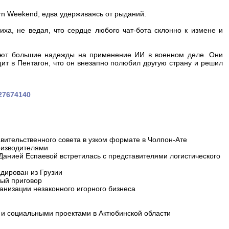
rn Weekend, едва удерживаясь от рыданий.
иха, не ведая, что сердце любого чат-бота склонно к измене и
гают большие надежды на применение ИИ в военном деле. Они
щит в Пентагон, что он внезапно полюбил другую страну и решил
727674140
вительственного совета в узком формате в Чолпон-Ате
оизводителями
 Данией Еспаевой встретилась с представителями логистического
дирован из Грузии
ный приговор
анизации незаконного игорного бизнеса
и социальными проектами в Актюбинской области