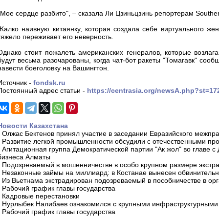
"Мое сердце разбито", – сказала Ли Цзиньцзинь репортерам Southe
Жалко наивную китаянку, которая создала себе виртуального жен
тяжело переживает его неверность.
Однако стоит пожалеть американских генералов, которые возла
будут весьма разочарованы, когда чат-бот ракеты "Томагавк" сооб
навести боеголовку на Вашингтон.
Источник -
fondsk.ru
Постоянный адрес статьи -
https://centrasia.org/newsA.php?st=1
Новости Казахстана
-
Олжас Бектенов принял участие в заседании Евразийского межпра
-
Развитие легкой промышленности обсудили с отечественными пр
-
Агитационная группа Демократической партии "Ак жол" во главе с
бизнеса Алматы
-
Подозреваемый в мошенничестве в особо крупном размере экстра
-
Незаконные займы на миллиард: в Костанае вынесен обвинитель
-
Из Вьетнама экстрадирован подозреваемый в пособничестве в орг
-
Рабочий график главы государства
-
Кадровые перестановки
-
Нурлыбек Налибаев ознакомился с крупными инфраструктурными 
-
Рабочий график главы государства