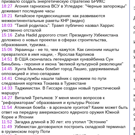
призвало создать энергетическую стратегию БРИКС
18:27
Агония гарнизона ВСУ в Угледаре: "Черные запорожцы"
доживают последние часы
18:21
Китайское предвосхищение: как развиваются
межконтинентальные ракеты КНР (видео)
18:03
"Такой родилась": Трамп публично назвал Харрис
умственно отсталой
15:16
Zaha Hadid дорогого стоит. Президенту Узбекистана
доложено о новых проектах в сферах строительства,
образования, туризма...
15:06
Украинцы - не то, чем кажутся. Как синоним нищеты
превратился в имя нации, - Ярослав Карпиков
14:51
В США скончалась легендарная хунвэйбинка Сун
Биньбинь - героиня и икона "великой культурной революции"
14:45
Хунта Мьянмы бомбит город Лашио, удерживаемый
оппозицией и этно-сепарами
14:41
Спецслужбы нашли тайник с оружием по пути
следования кортежа Токаева в Туркестане
14:33
Таджикистан. В Гиссаре создан новый туристический
маршрут
14:27
Виталий Третьяков: У меня много вопросов к
"реформаторам" образования и культуры России
11:54
Атомная бомба - в арсенале хуситов? Каким может быть
ответ на передачу американского ядерного оружия Южной
Корее и Японии
11:52
Загадка длиной в 30 лет: кто утопил "Эстонию"
11:49
Узбекистан договорился построить складской терминал
в грузинском порту Поти