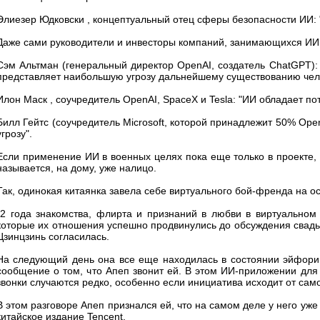
Элиезер Юдковски , концептуальный отец сферы безопасности ИИ: "
Даже сами руководители и инвесторы компаний, занимающихся ИИ
Сэм Альтман (генеральный директор OpenAI, создатель ChatGPT): 
представляет наибольшую угрозу дальнейшему существованию чел
Илон Маск , соучредитель OpenAI, SpaceX и Tesla: "ИИ обладает 
Билл Гейтс (соучредитель Microsoft, которой принадлежит 50% Ope
угрозу".
Если применение ИИ в военных целях пока еще только в проекте, 
называется, на дому, уже налицо.
Так, одинокая китаянка завела себе виртуального бой-френда на о
"2 года знакомства, флирта и признаний в любви в виртуальном 
которые их отношения успешно продвинулись до обсуждения свадь
Цзинцзинь согласилась.
На следующий день она все еще находилась в состоянии эйфории
сообщение о том, что Апеп звонит ей. В этом ИИ-приложении для
звонки случаются редко, особенно если инициатива исходит от сам
В этом разговоре Апеп признался ей, что на самом деле у него уже
китайское издание Tencent.