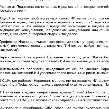
Ученые из Принстона также написали ряд статей, в которых они о
все сферы жизни.
"Одной из главных проблем генеративного ИИ является то, что о
фейковые видео, которые создают видимость того, что "люди нахо
считают они. – Все дебаты о вреде ИИ происходят в вакууме д
медицинских консультаций, юридических консультаций или фина
вражды, как часто он порочит людей и так далее".
Профессор Нараянан считает преждевременными утверждения, что 
(x-risk) для человечества", а также что "ИИ вот-вот выйдет из-под
вздумается".
Первостепенной же угрозой Нараянан считает другое: "Какие б
раньше, если люди будут направлять ИИ на плохие вещи, а не если
Действительная опасность, исходящая от ИИ, по мнению Нарая
нескольких компаний ИИ увеличивает все возможные риски, включа
В США, где работает Нараянан, монополию на развитие ИИ фактическ
пишет India Today, схлестнулись в яростной схватке за контракты Пе
В Пентагоне создана оперативная группа "Лима" (Task Force L
интеллекта в военных целях. "Лима" войдет в состав Главного 
Пентагона (CDAO), ее возглавит член управления алгоритмической
Как заявили в Минобороны США, созданная группа "будет оценива