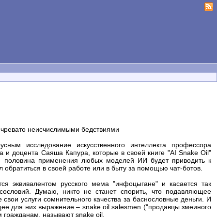
и чревато неисчислимыми бедствиями
сным исследование искусственного интеллекта профессора
и доцента Саяша Капура, которые в своей книге "AI Snake Oil"
ум половина применения любых моделей ИИ будет приводить к
 обратиться в своей работе или в быту за помощью чат-ботов.
ется эквивалентом русского мема "инфоцыгане" и касается так
сословий. Думаю, никто не станет спорить, что подавляющее
свои услуги сомнительного качества за баснословные деньги. И
ее для них выражение – snake oil salesmen ("продавцы змеиного
 гражданам, называют snake oil.