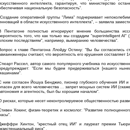
искусственного интеллекта, гарантируя, что министерство ост
обеспечивая национальную безопасность".
"Создание оперативной группы "Лима" подчеркивает непоколебим
инноваций в области искусственного интеллекта", – заявила замести
В Пентагоне полностью игнорируют мнение большинства иссл
вероятность того, что как только мы создадим "superintelligent AI
плохим последствиям", например, вымиранию человечества".
Вопрос к главе Пентагона Ллойду Остину: "Вы бы согласились с
авиаинженеры считают, что вероятность его крушения составляет 
Стюарт Рассел, автор самого популярного учебника по искусствен
предупреждает: "Если мы будем придерживаться [нашего нынеш
машинами".
С ним согласен Йошуа Бенджио, пионер глубокого обучения ИИ и 
опасен для всего человечества … запрет мощных систем ИИ (скаже
автономия и агентность, был бы хорошим началом".
О рисках, которые несет неконтролируемое общественностью разв
Стивен Хокинг, физик-теоретик и космолог: "Развитие полноценног
расы".
Джеффри Хинтон, "крестный отец ИИ" и лауреат премии Тьюрин
экзистенциальный риск" .