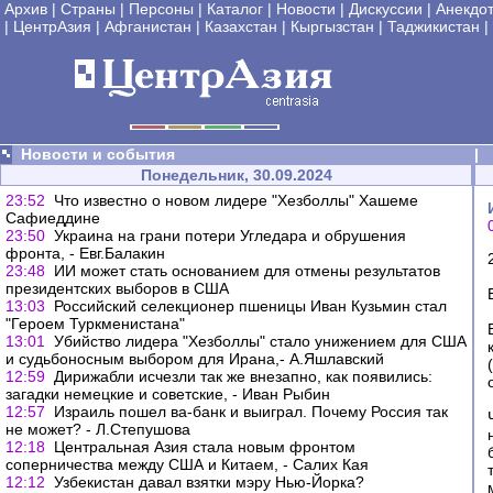
Архив
|
Страны
|
Персоны
|
Каталог
|
Новости
|
Дискуссии
|
Анекдо
|
ЦентрАзия
|
Афганистан
|
Казахстан
|
Кыргызстан
|
Таджикистан
|
Новости и события
|
Понедельник, 30.09.2024
23:52
Что известно о новом лидере "Хезболлы" Хашеме
Сафиеддине
23:50
Украина на грани потери Угледара и обрушения
фронта, - Евг.Балакин
23:48
ИИ может стать основанием для отмены результатов
президентских выборов в США
13:03
Российский селекционер пшеницы Иван Кузьмин стал
"Героем Туркменистана"
13:01
Убийство лидера "Хезболлы" стало унижением для США
и судьбоносным выбором для Ирана,- А.Яшлавский
12:59
Дирижабли исчезли так же внезапно, как появились:
загадки немецкие и советские, - Иван Рыбин
12:57
Израиль пошел ва-банк и выиграл. Почему Россия так
не может? - Л.Степушова
12:18
Центральная Азия стала новым фронтом
соперничества между США и Китаем, - Салих Кая
12:12
Узбекистан давал взятки мэру Нью-Йорка?