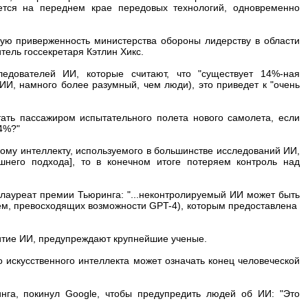
анется на переднем крае передовых технологий, одновременно
ую приверженность министерства обороны лидерству в области
тель госсекретаря Кэтлин Хикс.
едователей ИИ, которые считают, что "существует 14%-ная
" (ИИ, намного более разумный, чем люди), это приведет к "очень
тать пассажиром испытательного полета нового самолета, если
14%?"
ному интеллекту, используемого в большинстве исследований ИИ,
него подхода], то в конечном итоге потеряем контроль над
лауреат премии Тьюринга: "...неконтролируемый ИИ может быть
м, превосходящих возможности GPT-4), которым предоставлена ​​
итие ИИ, предупреждают крупнейшие ученые.
о искусственного интеллекта может означать конец человеческой
га, покинул Google, чтобы предупредить людей об ИИ: "Это