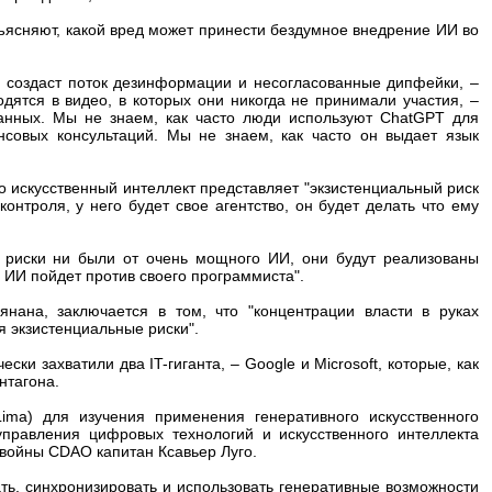
бъясняют, какой вред может принести бездумное внедрение ИИ во
н создаст поток дезинформации и несогласованные дипфейки, –
дятся в видео, в которых они никогда не принимали участия, –
анных. Мы не знаем, как часто люди используют ChatGPT для
нсовых консультаций. Мы не знаем, как часто он выдает язык
искусственный интеллект представляет "экзистенциальный риск
 контроля, у него будет свое агентство, он будет делать что ему
ы риски ни были от очень мощного ИИ, они будут реализованы
 ИИ пойдет против своего программиста".
нана, заключается в том, что "концентрации власти в руках
я экзистенциальные риски".
и захватили два IT-гиганта, – Google и Microsoft, которые, как
нтагона.
ima) для изучения применения генеративного искусственного
управления цифровых технологий и искусственного интеллекта
 войны CDAO капитан Ксавьер Луго.
ть, синхронизировать и использовать генеративные возможности