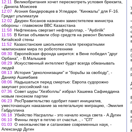
12:11
Великобритания хочет пересмотреть условия брекзита,
- Данила Моисеев
12:07
Агония бандеровцев в Угледаре. "Кинжалы" для F-16.
Грядет ультиматум
12:02
Даурен Косанов назначен заместителем министра
обороны - главкомом ВВС Казахстана
11:58
Нефтеюань свергает нефтедоллар, - "Aydinlik"
11:55
В Китае объявили сбор средств на ремонт Великой
Китайской стены
11:52
Казахстанские школьники стали трехкратными
чемпионами мира по робототехнике
08:30
Европейская фронда ширится: в Вене победил "друг
Орбана", - В.Малышев
08:29
Искусственный интеллект будет всегда обманывать
людей
08:13
История "деколонизации" и "борьбы за свободу", -
Данияр Ашимбаев
08:06
Надышаться перед смертью: Европа судорожно
закупает российский газ
07:36
Совет шуры "Хезболлы" избрал Хашема Сафиеддина
новым генсеком партии
06:23
РосПравительство одобрит пакет инициатив,
ужесточающих наказание за нелегальную миграцию, -Эмилия
Габдуллина
06:18
Убийство Насраллы - это начало конца света - А.Дугин
06:10
Финны лезут в петлю от счастья.., - "СП"
01:03
О неоязычестве и сатанизме современных наук, -
Александр Дугин