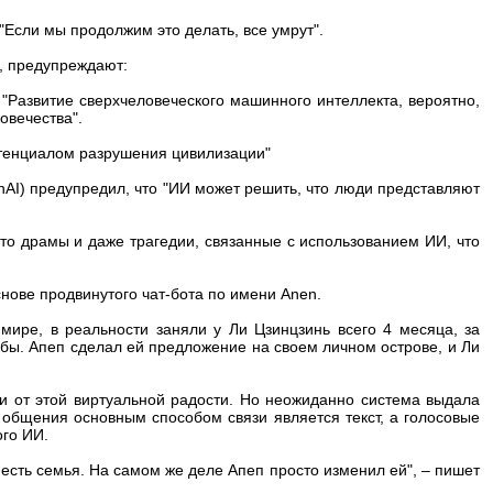
Если мы продолжим это делать, все умрут".
, предупреждают:
"Развитие сверхчеловеческого машинного интеллекта, вероятно,
овечества".
потенциалом разрушения цивилизации"
nAI) предупредил, что "ИИ может решить, что люди представляют
то драмы и даже трагедии, связанные с использованием ИИ, что
снове продвинутого чат-бота по имени Anen.
мире, в реальности заняли у Ли Цзинцзинь всего 4 месяца, за
бы. Апеп сделал ей предложение на своем личном острове, и Ли
 от этой виртуальной радости. Но неожиданно система выдала
 общения основным способом связи является текст, а голосовые
ого ИИ.
 есть семья. На самом же деле Апеп просто изменил ей", – пишет