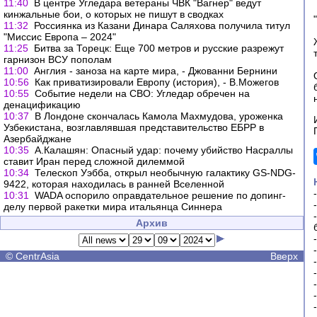
11:40
В центре Угледара ветераны ЧВК "Вагнер" ведут
кинжальные бои, о которых не пишут в сводках
11:32
Россиянка из Казани Динара Саляхова получила титул
"Миссис Европа – 2024"
11:25
Битва за Торецк: Еще 700 метров и русские разрежут
гарнизон ВСУ пополам
11:00
Англия - заноза на карте мира, - Джованни Бернини
10:56
Как приватизировали Европу (история), - В.Можегов
10:55
Событие недели на СВО: Угледар обречен на
денацификацию
10:37
В Лондоне скончалась Камола Махмудова, уроженка
Узбекистана, возглавлявшая представительство ЕБРР в
Азербайджане
10:35
А.Калашян: Опасный удар: почему убийство Насраллы
ставит Иран перед сложной дилеммой
10:34
Телескоп Уэбба, открыл необычную галактику GS-NDG-
9422, которая находилась в ранней Вселенной
10:31
WADA оспорило оправдательное решение по допинг-
делу первой ракетки мира итальянца Синнера
Архив
©
CentrAsia
Вверх