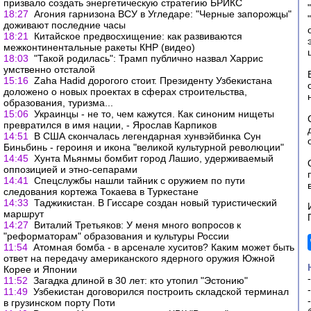
призвало создать энергетическую стратегию БРИКС
18:27
Агония гарнизона ВСУ в Угледаре: "Черные запорожцы"
доживают последние часы
18:21
Китайское предвосхищение: как развиваются
межконтинентальные ракеты КНР (видео)
18:03
"Такой родилась": Трамп публично назвал Харрис
умственно отсталой
15:16
Zaha Hadid дорогого стоит. Президенту Узбекистана
доложено о новых проектах в сферах строительства,
образования, туризма...
15:06
Украинцы - не то, чем кажутся. Как синоним нищеты
превратился в имя нации, - Ярослав Карпиков
14:51
В США скончалась легендарная хунвэйбинка Сун
Биньбинь - героиня и икона "великой культурной революции"
14:45
Хунта Мьянмы бомбит город Лашио, удерживаемый
оппозицией и этно-сепарами
14:41
Спецслужбы нашли тайник с оружием по пути
следования кортежа Токаева в Туркестане
14:33
Таджикистан. В Гиссаре создан новый туристический
маршрут
14:27
Виталий Третьяков: У меня много вопросов к
"реформаторам" образования и культуры России
11:54
Атомная бомба - в арсенале хуситов? Каким может быть
ответ на передачу американского ядерного оружия Южной
Корее и Японии
11:52
Загадка длиной в 30 лет: кто утопил "Эстонию"
11:49
Узбекистан договорился построить складской терминал
в грузинском порту Поти