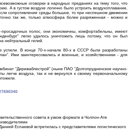
всевозможные оговорки в народных преданиях на тему того, что
орию. А в густом воздухе логично было устроить воздухоплавание,
 Если сопротивление среды большое, то при неспешном движении
 точно так же, только атмосфера более разряженная - можно и
о-просадочных полос, они экономичны, комфортабельны, имеют
нденбург" легко удалось уничтожить лишь потому, что он был
на нейтральный гелий.
 успели. В конце 70-х-начале 80-х в СССР были разработаны
лан". Ими заинтересовались и военные, и хозяйственники - для
омбинат "Дирижаблестрой" (ныне ПАО "Долгопрудненское научно-
ты легче воздуха, так и не вернулся к своему первоначальному
чтожили.
727690340
вительственного совета в узком формате в Чолпон-Ате
оизводителями
 Данией Еспаевой встретилась с представителями логистического