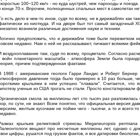
скоростью 100−120 км/ч - но куда шустрей, чем пароходы и поезда
в конце 70-х. Впрочем, полноценных спальных мест в самолетах не
То есть дело в чем-то ином, судя по всему, не в дирижаблях как та
фактически из ниоткуда. И на дворе был тот самый загадочный XIX
внезапно возникли различные достижения науки и техники.
Логично предположить, что и дирижабли тоже были пережитком н
совсем недавно. Нам о ней не рассказывают, пичкают всякими фейка
И воздухоплавание там, судя по всему, процветало. Согласно расч
- войн планетарного масштаба - атмосфера Земли была гораздо
теория, причем подтвержденная фактами.
В 1988 г. американские геологи Гарри Ландис и Роберт Бернер 
атмосферное давление тогда было примерно в 10 раз больше, чем
короткими крыльями в нем успешно "плавали". Считается, что я
гипотезу ученые из США трогать не стали. Просто констатировали фа
Органическая смола за миллионы лет сто тысяч раз разложилась б
пор, по сути, не знают. Всем понятно, что официальная версия да
версиям, желтым кусочкам не пойми чего - тысячи, а то и всего-т
недавно.
Размах крыльев реликтовой стрекозы Meganeuropsis permiana
Палеонтологи вещают про несчетные миллионы лет, однако с док
свои цифры, рушатся под грузом фактов, и все датировки биологии, 