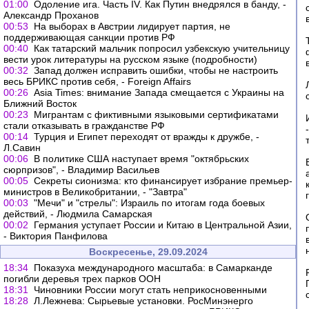
01:00
Одоление ига. Часть IV. Как Путин внедрялся в банду, -
Александр Проханов
00:53
На выборах в Австрии лидирует партия, не
поддерживающая санкции против РФ
00:40
Как татарский мальчик попросил узбекскую учительницу
вести урок литературы на русском языке (подробности)
00:32
Запад должен исправить ошибки, чтобы не настроить
весь БРИКС против себя, - Foreign Affairs
00:26
Asia Times: внимание Запада смещается с Украины на
Ближний Восток
00:23
Мигрантам с фиктивными языковыми сертификатами
стали отказывать в гражданстве РФ
00:14
Турция и Египет переходят от вражды к дружбе, -
Л.Савин
00:06
В политике США наступает время "октябрьских
сюрпризов", - Владимир Васильев
00:05
Секреты сионизма: кто финансирует избрание премьер-
министров в Великобритании, - "Завтра"
00:03
"Мечи" и "стрелы": Израиль по итогам года боевых
действий, - Людмила Самарская
00:02
Германия уступает России и Китаю в Центральной Азии,
- Виктория Панфилова
Воскресенье, 29.09.2024
18:34
Показуха международного масштаба: в Самарканде
погибли деревья трех парков ООН
18:31
Чиновники России могут стать неприкосновенными
18:28
Л.Лежнева: Сырьевые установки. РосМинэнерго