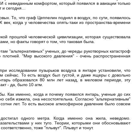
. И с невиданным комфортом, который появился в авиации только
т и сегодня…
ковых. То, что граф Цеппелин поднял в воздух, по сути, появилось
 век, когда у человечества опять-таки из пространства-времени
екой прошлой человеческой цивилизации, которая существовала
ми, но факты говорят о том, что таковая была.
етам "альтернативных" ученых, до череды рукотворных катастроф
 плотней. "Мир высокого давления" - очень распространенная
при исследовании пузырьков воздуха в янтаре установили, что
 сейчас. То есть воздух был густой, и даже ящеры с довольно
нтарь образовался 80 млн лет назад, в меловом периоде, эту
кт - да, было 10 атм.
ы. Как именно, когда и почему появился янтарь, ученые до сих
вно себя изжила, она несостоятельна. Согласно "альтернативным"
о сотни лет. То есть высокое атмосферное давление было совсем
 достигал одного метра. Когда именно она жила, неведомо.
азательствами у них туго. Теории, которыми они обосновывают
соответственно, тоже "плывут". Плывут и тонут.