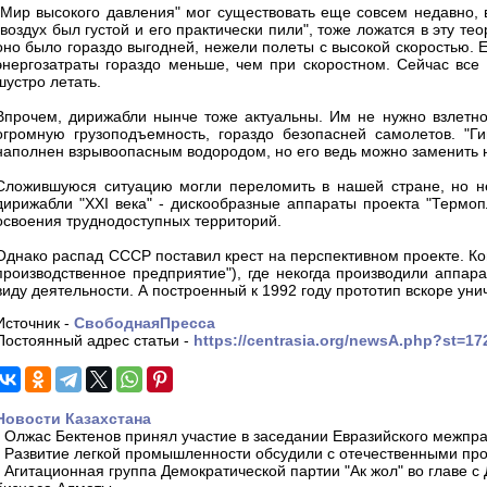
"Мир высокого давления" мог существовать еще совсем недавно, 
"воздух был густой и его практически пили", тоже ложатся в эту те
оно было гораздо выгодней, нежели полеты с высокой скоростью.
энергозатраты гораздо меньше, чем при скоростном. Сейчас все
шустро летать.
Впрочем, дирижабли нынче тоже актуальны. Им не нужно взлетн
огромную грузоподъемность, гораздо безопасней самолетов. "Ги
наполнен взрывоопасным водородом, но его ведь можно заменить 
Сложившуюся ситуацию могли переломить в нашей стране, но не
дирижабли "XXI века" - дискообразные аппараты проекта "Термоп
освоения труднодоступных территорий.
Однако распад СССР поставил крест на перспективном проекте. К
производственное предприятие"), где некогда производили аппара
виду деятельности. А построенный к 1992 году прототип вскоре уни
Источник -
СвободнаяПресса
Постоянный адрес статьи -
https://centrasia.org/newsA.php?st=1
Новости Казахстана
-
Олжас Бектенов принял участие в заседании Евразийского межпра
-
Развитие легкой промышленности обсудили с отечественными пр
-
Агитационная группа Демократической партии "Ак жол" во главе с