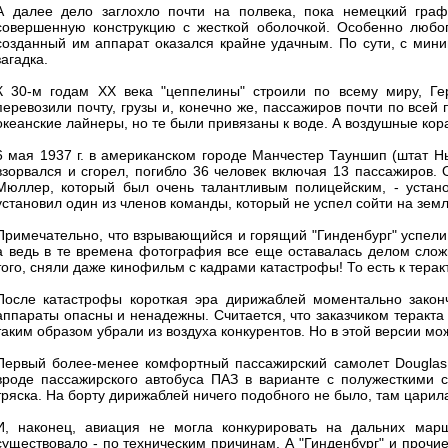
А далее дело заглохло почти на полвека, пока немецкий гр
совершенную конструкцию с жесткой оболочкой. Особенно любоп
созданный им аппарат оказался крайне удачным. По сути, с миним
загадка.
К 30-м годам ХХ века "цеппелины" строили по всему миру, Ге
перевозили почту, грузы и, конечно же, пассажиров почти по все
океанские лайнеры, но те были привязаны к воде. А воздушные кор
6 мая 1937 г. в американском городе Манчестер Тауншип (штат 
взорвался и сгорел, погибло 36 человек включая 13 пассажиров.
Мюллер, который был очень талантливым полицейским, - устано
установил один из членов команды, который не успел сойти на земл
Примечательно, что взрывающийся и горящий "Гинденбург" успели 
а ведь в те времена фотография все еще оставалась делом слож
того, сняли даже кинофильм с кадрами катастрофы! То есть к теракт
После катастрофы короткая эра дирижаблей моментально законч
аппараты опасны и ненадежны. Считается, что заказчиком теракта
таким образом убрали из воздуха конкурентов. Но в этой версии мо
Первый более-менее комфортный пассажирский самолет Douglas D
вроде пассажирского автобуса ПАЗ в варианте с полужесткими с
тряска. На борту дирижаблей ничего подобного не было, там царил
И, наконец, авиация не могла конкурировать на дальних марш
существовало - по техническим причинам. А "Гинденбург" и прочи