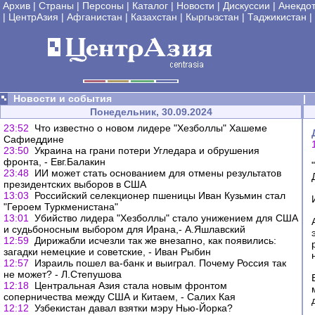
Архив
|
Страны
|
Персоны
|
Каталог
|
Новости
|
Дискуссии
|
Анекдо
|
ЦентрАзия
|
Афганистан
|
Казахстан
|
Кыргызстан
|
Таджикистан
|
Новости и события
|
Понедельник, 30.09.2024
23:52
Что известно о новом лидере "Хезболлы" Хашеме
Сафиеддине
23:50
Украина на грани потери Угледара и обрушения
фронта, - Евг.Балакин
23:48
ИИ может стать основанием для отмены результатов
президентских выборов в США
13:03
Российский селекционер пшеницы Иван Кузьмин стал
"Героем Туркменистана"
13:01
Убийство лидера "Хезболлы" стало унижением для США
и судьбоносным выбором для Ирана,- А.Яшлавский
12:59
Дирижабли исчезли так же внезапно, как появились:
загадки немецкие и советские, - Иван Рыбин
12:57
Израиль пошел ва-банк и выиграл. Почему Россия так
не может? - Л.Степушова
12:18
Центральная Азия стала новым фронтом
соперничества между США и Китаем, - Салих Кая
12:12
Узбекистан давал взятки мэру Нью-Йорка?