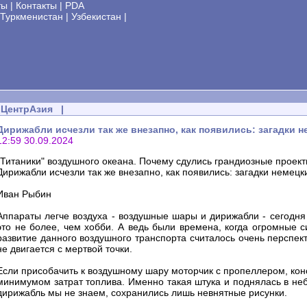
ты
|
Контакты
|
PDA
Туркменистан
|
Узбекистан
|
ЦентрАзия
|
Дирижабли исчезли так же внезапно, как появились: загадки н
12:59 30.09.2024
"Титаники" воздушного океана. Почему сдулись грандиозные проек
Дирижабли исчезли так же внезапно, как появились: загадки немецк
Иван Рыбин
Аппараты легче воздуха - воздушные шары и дирижабли - сегодня
это не более, чем хобби. А ведь были времена, когда огромные
развитие данного воздушного транспорта считалось очень перспек
не двигается с мертвой точки.
Если присобачить к воздушному шару моторчик с пропеллером, конс
минимумом затрат топлива. Именно такая штука и поднялась в небо
дирижабль мы не знаем, сохранились лишь невнятные рисунки.