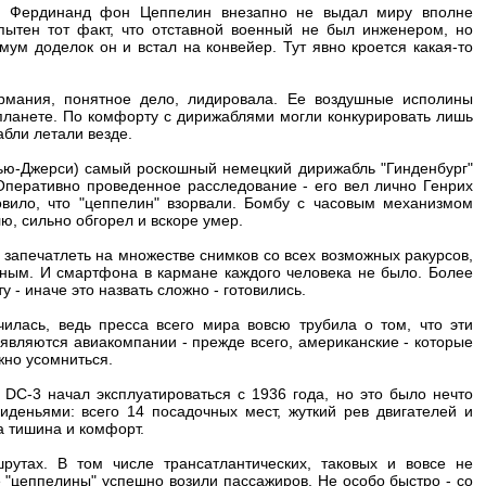
аф Фердинанд фон Цеппелин внезапно не выдал миру вполне
ытен тот факт, что отставной военный не был инженером, но
ум доделок он и встал на конвейер. Тут явно кроется какая-то
рмания, понятное дело, лидировала. Ее воздушные исполины
й планете. По комфорту с дирижаблями могли конкурировать лишь
абли летали везде.
Нью-Джерси) самый роскошный немецкий дирижабль "Гинденбург"
 Оперативно проведенное расследование - его вел лично Генрих
вило, что "цеппелин" взорвали. Бомбу с часовым механизмом
ю, сильно обгорел и вскоре умер.
запечатлеть на множестве снимков со всех возможных ракурсов,
ным. И смартфона в кармане каждого человека не было. Более
у - иначе это назвать сложно - готовились.
илась, ведь пресса всего мира вовсю трубила о том, что эти
 являются авиакомпании - прежде всего, американские - которые
жно усомниться.
C-3 начал эксплуатироваться с 1936 года, но это было нечто
иденьями: всего 14 посадочных мест, жуткий рев двигателей и
а тишина и комфорт.
рутах. В том числе трансатлантических, таковых и вовсе не
е "цеппелины" успешно возили пассажиров. Не особо быстро - со