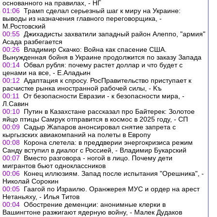
основанного на правилах, - НГ
01:06
Трамп сделал серьезный шаг к миру на Украине:
выводы из назначения главного переговорщика, -
М.Ростовский
00:55
Джихадисты захватили западный район Алеппо, "армия"
Асада разбегается
00:26
Владимир Скачко: Война как спасение США.
Вынужденная бойня в Украине продолжится по заказу Запада
00:14
Обвал рубля: почему растет доллар и что будет с
ценами на все, - Е.Аладьин
00:12
Адаптация к спросу. РосПравительство приступает к
расчистке рынка иностранной рабочей силы, - Kъ
00:11
От безопасности Евразии - к безопасности мира, -
Л.Савин
00:10
Путин в Казахстане рассказал про Байтерек: Золотое
яйцо птицы Самрук отправится в космос в 2025 году, - СП
00:09
Садыр Жапаров анонсировал снятие запрета с
кыргызских авиакомпаний на полеты в Европу
00:08
Корона слетела: в преддверии энергокризиса режим
Санду вступил в диалог с Россией, - Владимир Букарский
00:07
Вместо разговора - ногой в лицо. Почему дети
мигрантов бьют одноклассников
00:06
Конец иллюзиям. Запад после испытания "Орешника", -
Николай Сорокин
00:05
Гаагой по Израилю. Оранжерея МУС и ордер на арест
Нетаньяху, - Илья Титов
00:04
Обострение деменции: анонимные клерки в
Вашингтоне разжигают ядерную войну, - Малек Дудаков