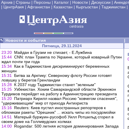
Архив
|
Страны
|
Персоны
|
Каталог
|
Новости
|
Дискуссии
|
Анекдо
|
ЦентрАзия
|
Афганистан
|
Казахстан
|
Кыргызстан
|
Таджикистан
|
Новости и события
|
Пятница, 29.11.2024
23:20
Майдан в Грузии не стихает, - Е.Лужбина
15:44
CNN: план Трампа по Украине, который коварный Путин
ждал почти три года
15:34
Как в Таджикистане дискриминируют беременных
женщин
15:31
Битва за Арктику: Северному флоту России готовят
ловушку у берегов Гренландии
15:28
К 2037 году Таджикистан станет "зеленым"
15:25
Узбекистан. Хоким Самаркандской области Эркинжон
Турдимов перейдет на работу в Администрацию президента
15:20
Патриарх Кирилл назвал Россию "ковчегом спасения",
"удерживающим" мир от прихода Антихриста
15:16
Reuters: Киев пустил иностранных репортеров к
обломкам ракеты "Орешник" ... искать чипы из посудомойки
14:51
Матерый буржуин-русофоб Уилл Ротшильд сгорел в
своем доме на Голливудских холмах
14:00
Rogandar: 500 летняя история доминирования Запада