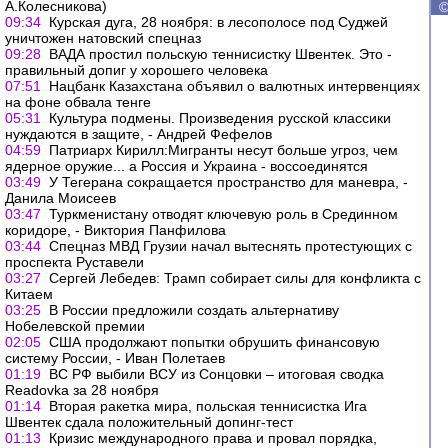
А.Колесникова)
09:34
Курская дуга, 28 ноября: в лесополосе под Суджей
уничтожен натовский спецназ
09:28
ВАДА простил польскую теннисистку Швентек. Это -
правильный допиг у хорошего человека
07:51
Нацбанк Казахстана объявил о валютных интервенциях
на фоне обвала тенге
05:31
Культура подмены. Произведения русской классики
нуждаются в защите, - Андрей Фефелов
04:59
Патриарх Кирилл:Мигранты несут больше угроз, чем
ядерное оружие... а Россия и Украина - воссоединятся
03:49
У Тегерана сокращается пространство для маневра, -
Данила Моисеев
03:47
Туркменистану отводят ключевую роль в Срединном
коридоре, - Виктория Панфилова
03:44
Спецназ МВД Грузии начал вытеснять протестующих с
проспекта Руставели
03:27
Сергей Лебедев: Трамп собирает силы для конфликта с
Китаем
03:25
В России предложили создать альтернативу
Нобелевской премии
02:05
США продолжают попытки обрушить финансовую
систему России, - Иван Полетаев
01:19
ВС РФ выбили ВСУ из Сонцовки – итоговая сводка
Readovka за 28 ноября
01:14
Вторая ракетка мира, польская теннисистка Ига
Швентек сдала положительный допинг-тест
01:13
Кризис международного права и провал порядка,