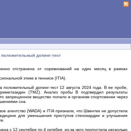
а положительный допинг-тест
менно отстранена от соревнований на один месяц в рамках
ональной этике в теннисе (ITIA).
 положительный допинг-тест 12 августа 2024 года. В ее пробе,
риметазидин (TMZ). Анализ пробы B подтвердил результаты
что запрещенное вещество попало в организм спортсменки через
ушениями сна.
е агентство (WADA) и ITIA признали, что Швентек не допустила
медицине для уменьшения приступов стенокардии и улучшения
те.
на с 12 сентября по 4 октября, из-за чего пропустила несколько