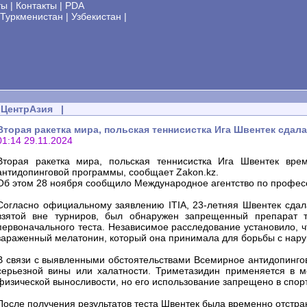
ты
|
Контакты
|
PDA
Туркменистан
|
Узбекистан
|
ЦентрАзия
|
Вторая ракетка мира, польская теннисистка Ига Швентек сдал
01:14 29.11.2024
Вторая ракетка мира, польская теннисистка Ига Швентек вре
антидопинговой программы, сообщает Zakon.kz.
Об этом 28 ноября сообщило Международное агентство по професси
Согласно официальному заявлению ITIA, 23-летняя Швентек сдала
взятой вне турниров, был обнаружен запрещенный препарат т
первоначального теста. Независимое расследование установило, 
зараженный мелатонин, который она принимала для борьбы с нар
В связи с выявленными обстоятельствами Всемирное антидопингово
серьезной вины или халатности. Триметазидин применяется в 
физической выносливости, но его использование запрещено в спор
После получения результатов теста Швентек была временно отстране