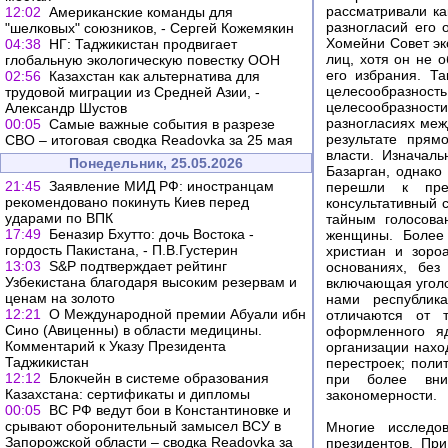
рассматривали ка
12:02
Американские команды для
разногласий его 
"шелковых" союзников, - Сергей Кожемякин
Хомейни Совет эк
04:38
НГ: Таджикистан продвигает
лиц, хотя он не 
глобальную экологическую повестку ООН
его избрания. Т
02:56
Казахстан как альтернатива для
целесообразност
трудовой миграции из Средней Азии, -
целесообразност
Александр Шустов
разногласиях меж
00:05
Самые важные события в разрезе
результате прям
СВО – итоговая сводка Readovka за 25 мая
власти. Изначал
Понедельник, 25.05.2026
Базарган, однако
21:45
Заявление МИД РФ: иностранцам
перешли к пре
рекомендовано покинуть Киев перед
консультативный 
ударами по ВПК
тайным голосова
17:49
Беназир Бхутто: дочь Востока -
женщины. Более 
гордость Пакистана, - П.В.Густерин
христиан и зоро
13:03
S&P подтверждает рейтинг
основаниях, без
Узбекистана благодаря высоким резервам и
включающая уголо
ценам на золото
нами республика
12:21
О Международной премии Абуали ибн
отличаются от 
Сино (Авиценны) в области медицины.
оформленного яд
Комментарий к Указу Президента
организации нахо
Таджикистан
перестроек; поли
12:12
Блокчейн в системе образования
при более вни
Казахстана: сертификаты и дипломы
закономерности.
00:05
ВС РФ ведут бои в Константиновке и
срывают оборонительный замысел ВСУ в
Многие исследо
Запорожской области – сводка Readovka за
президентов. При