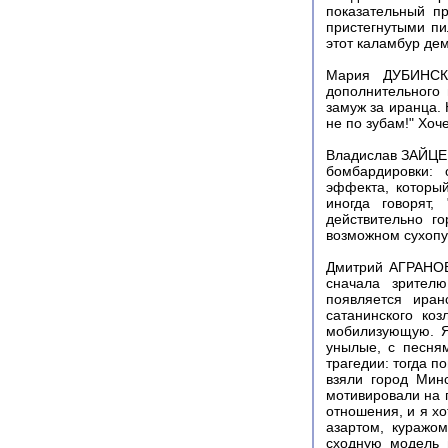
показательный п
пристегнутыми пил
этот каламбур де
Мария ДУБИНСКА
дополнительного 
замуж за иранца.
не по зубам!" Хоче
Владислав ЗАЙЦЕВ
бомбардировки: 
эффекта, который
иногда говорят,
действительно г
возможном сухопу
Дмитрий АГРАНОВ
сначала зрителю
появляется иран
сатанинского ко
мобилизующую. Я
унылые, с песня
трагедии: тогда п
взяли город Минс
мотивировали на 
отношения, и я х
азартом, куражо
сходную модель 