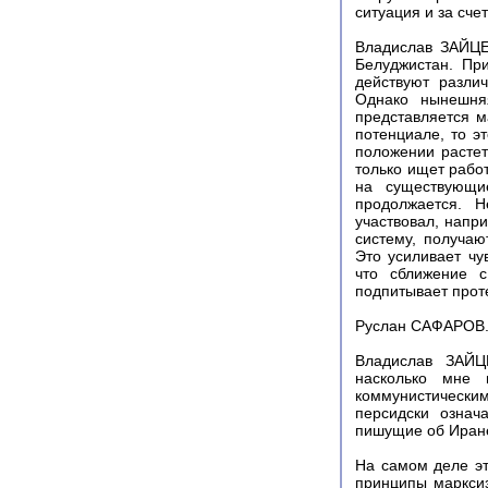
ситуация и за сче
Владислав ЗАЙЦЕ
Белуджистан. Пр
действуют разли
Однако нынешняя
представляется м
потенциале, то э
положении растет
только ищет рабо
на существующи
продолжается. 
участвовал, напри
систему, получаю
Это усиливает чу
что сближение с
подпитывает прот
Руслан САФАРОВ. 
Владислав ЗАЙЦЕ
насколько мне 
коммунистически
персидски означ
пишущие об Иране
На самом деле эт
принципы марксиз