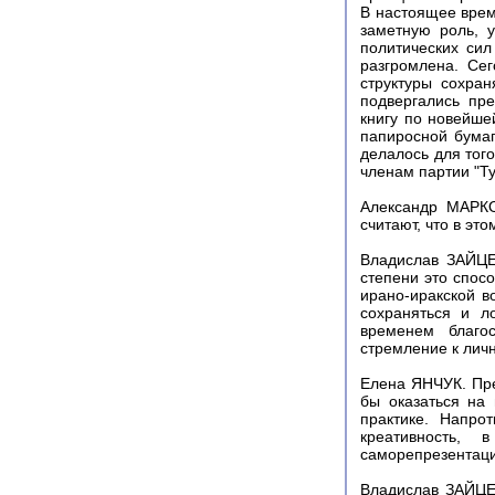
В настоящее врем
заметную роль, 
политических сил
разгромлена. Се
структуры сохра
подвергались пр
книгу по новейше
папиросной бумаг
делалось для тог
членам партии "Т
Александр МАРКО
считают, что в эт
Владислав ЗАЙЦЕ
степени это спос
ирано-иракской в
сохраняться и л
временем благос
стремление к лич
Елена ЯНЧУК. Пре
бы оказаться на
практике. Напро
креативность,
саморепрезентаци
Владислав ЗАЙЦЕ