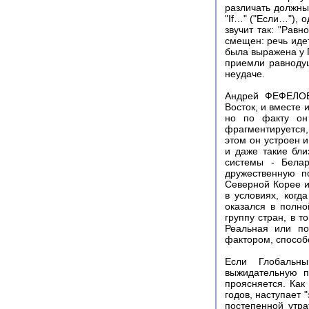
различать должны
"If…" ("Если…"), 
звучит так: "Равн
смещен: речь иде
была выражена у П
приемли равнодуш
неудаче.
Андрей ФЕФЕЛОВ.
Восток, и вместе 
но по факту он 
фрагментируется,
этом он устроен и
и даже такие бли
системы - Белар
дружественную п
Северной Корее и
в условиях, ког
оказался в полно
группу стран, в т
Реальная или по
фактором, способ
Если Глобальн
выжидательную п
проясняется. Как
годов, наступает 
постепенной утр