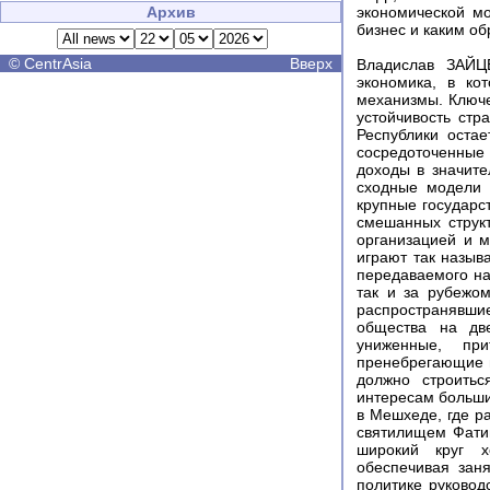
Архив
экономической мо
бизнес и каким о
©
CentrAsia
Вверх
Владислав ЗАЙЦ
экономика, в ко
механизмы. Ключ
устойчивость стр
Республики остае
сосредоточенные
доходы в значите
сходные модели 
крупные государс
смешанных струк
организацией и 
играют так назыв
передаваемого на
так и за рубежом
распространявши
общества на две
униженные, при
пренебрегающие и
должно строитьс
интересам больши
в Мешхеде, где р
святилищем Фати
широкий круг х
обеспечивая зан
политике руковод