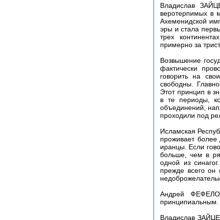
Владислав ЗАЙЦЕ
веротерпимых в 
Ахеменидской имп
эры и стала перв
трех континента
примерно за трис
Возвышение госуд
фактически пров
говорить на сво
свободны. Главно
Этот принцип в з
в те периоды, к
объединений, нап
проходили под ре
Исламская Республ
проживает более д
иранцы. Если гово
больше, чем в ря
одной из синагог
прежде всего он 
недоброжелательно
Андрей ФЕФЕЛОВ
принципиальным.
Владислав ЗАЙЦЕВ.