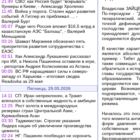
21:49
СВО: как Россия будет "вскрывать"
бункеры в Киеве, - Александр Хроленко
Владислав ЗАЙЦЕВ
11:45
Война у порога. Сталин ждал развития
По-персидски - "
событий. А Гитлер их приближал…, -
теократический,
Валерий Бурт
точной дефиници
05:07
Ради чего Россия вложит $16,5 млрд в
господстве рели
казахстанскую АЭС "Балхаш", - Валерий
принадлежит духо
Меньщиков
соединяются функ
03:16
Шавкат Мирзиеев обозначил пять
приоритетов развития сотрудничества с
В качестве харак
ЕАЭС
является абсолю
02:51
Как Александр Лукашенко рассказал
пример - Тибет д
про ИИ, а Никола Пашиняна оставили в игре,
также совмещал ф
- репортаж Андрея Колесникова из Астаны
обратиться к ист
00:05
ВС РФ наращивают силы к северо-
главы государств
западу от Харькова – итоговая сводка
образованием. 
Readovka за 29 мая
определяется как
Пятница, 29.05.2026
церкви. Возника
подчеркивается, 
14:11
СП: Иран непреклонен, а Трамп
представляющие с
вляпался в собственные жадность и амбиции
режима.
12:25
Рост золота в международных
резервах стран Центральной Азии, -
Началось это пос
Курманбеков Асан
того момента ант
03:30
Таджикистан. Строгие указания
форм давления -
Лидера нации об увеличении производства
собственные ме
цемента
сопротивления"
02:24
НГ: Пашинян пообещал не хоронить
беспрецедентного