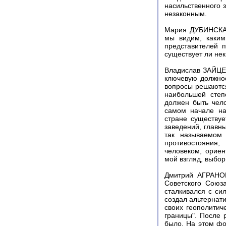
насильственного 
незаконным.
Мария ДУБИНСКАЯ,
мы видим, каким
представителей п
существует ли нек
Владислав ЗАЙЦЕВ
ключевую должнос
вопросы решаются
наибольшей степ
должен быть чело
самом начале на
стране существуе
заведений, главны
так называемом 
противостояния,
человеком, ориен
мой взгляд, выбор
Дмитрий АГРАНОВ
Советского Союз
сталкивался с си
создал альтернат
своих геополитич
границы". После
было. На этом фо