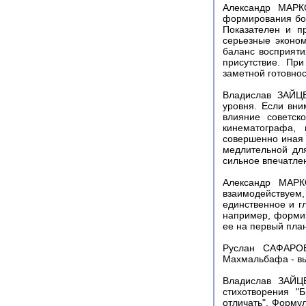
Александр МАРКО
формирования бол
Показателен и п
серьезные эконом
баланс восприяти
присутствие. Пр
заметной готовнос
Владислав ЗАЙЦЕ
уровня. Если вни
влияние советско
кинематографа, 
совершенно иная 
медлительной для
сильное впечатлен
Александр МАРК
взаимодействуем
единственное и г
например, формир
ее на первый пла
Руслан САФАРОВ
Махмальбафа - вы
Владислав ЗАЙЦЕ
стихотворения "
отличать". Формул