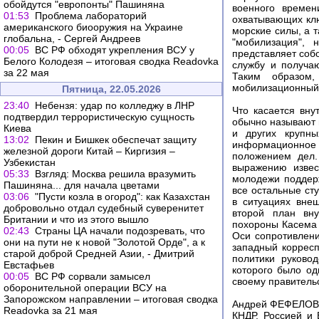
обойдутся "европонты" Пашиняна
военного времен
01:53
Проблема лабораторий
охватывающих клю
американского биооружия на Украине
морские силы, а 
глобальна, - Сергей Андреев
"мобилизация", 
00:05
ВС РФ обходят укрепления ВСУ у
представляет соб
Белого Колодезя – итоговая сводка Readovka
службу и получа
за 22 мая
Таким образом,
мобилизационный 
Пятница, 22.05.2026
23:40
Небензя: удар по колледжу в ЛНР
Что касается вну
подтвердил террористическую сущность
обычно называют 
Киева
и других крупны
13:02
Пекин и Бишкек обеспечат защиту
информационное
железной дороги Китай – Киргизия –
положением дел.
Узбекистан
выражению извес
05:33
Взгляд: Москва решила вразумить
молодежи поддерж
Пашиняна... для начала цветами
все остальные сту
03:06
"Пусти козла в огород": как Казахстан
в ситуациях вне
добровольно отдал судебный суверенитет
второй план вну
Британии и что из этого вышло
похороны Касема 
02:43
Страны ЦА начали подозревать, что
Оси сопротивлени
они на пути не к новой "Золотой Орде", а к
западный корресп
старой доброй Средней Азии, - Дмитрий
политики руково
Евстафьев
которого было од
00:05
ВС РФ сорвали замысел
своему правительс
оборонительной операции ВСУ на
Запорожском направлении – итоговая сводка
Андрей ФЕФЕЛОВ. 
Readovka за 21 мая
КНДР, Россией и 