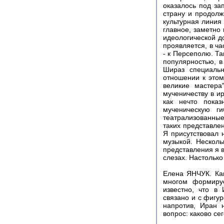
оказалось под за
страну и продолж
культурная линия
главное, заметно
идеологической д
проявляется, в ч
- к Персеполю. Т
популярностью, в
Шираз специальн
отношении к этом
великие мастера
мученичеству в и
как нечто пока
мученическую г
театрализованны
таких представле
Я присутствовал 
музыкой. Несколь
представления я в
слезах. Настольк
Елена ЯНЧУК. Ка
многом формируе
известно, что в
связано и с фигу
напротив, Иран 
вопрос: каково с