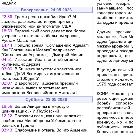
неделю
условно говоря,
занимавшего по
Воскресенье, 24.05.2026
консерваторов и
22:36
Трамп резко полюбил Иран? Al
наиболее влияте
Jazeera раскрыла истинную причину
Западом и предлаг
ближневосточной дипломатии США
18:59
Евразийский союз делает все более
Другим президе
уверенные шаги на глобальном уровне, -
молодежи, был Мо
Рустам Масалиев
идею "диалога ци
14:44
Пришло время "Соглашению Адама"?
международном 
Как "Соглашения Исаака" подрывают
проходили засед
"Соглашения Авраама", - Дмитрий Минин
поддержали, но 
04:51
Известия: Иран топит облигации
однополярному мир
крупнейших держав
03:06
В Бишкеке запустили электронное
Еще один важный 
табло "До VI Всемирных игр кочевников
привлекает прис
осталось 100 дней"
стражей исламск
02:07
В аэропорту Ташкента пресекли
1979 года основа
незаконный вывоз золотых монет
императора Всероссийского Николая II
КСИР можно рас
революция должн
Суббота, 23.05.2026
борьбы, сопрово
18:56
Вклад Авиценны в мировую
республиканской
цивилизацию, - И.Якубовский
превратился снач
12:22
Показали всем, как надо целиться:
проявилось в пер
снайперам Минобороны Узбекистана нет
военную, но и по
равных в Турции
публицисты назыв
03:43
Слабоумие и отвага. Во что Армении
Корпуса меняется