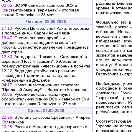
ЕАЭС
развивать ключе
00:05
ВС РФ сжимают гарнизон ВСУ в
уровне. К этому в
Константиновке в "карманах" - итоговая
политическая сис
сводка Readovka за 28 мая
Четверг, 28.05.2026
Формально это р
таковой, поскол
17:10
Рубежи Центральной Азии: терроризм
избрания. Иногд
в порядке дня, - Сергей Кожемякин
верховный лидер 
16:47
О семи основах дружбы и
избираемых все
добрососедства народов Казахстана и
постоянной основ
России. Совместное заявление Президентов
созывается по к
двух стран
экспертов наделе
12:33
Автодорога "Ташкент – Самарканд" и
его от должност
аэропорт "Новый Ташкент". Узбекистан
институт. В этом
планирует крупные инвестиционные проекты
определяется чер
12:22
Вода для устойчивого развития.
Республики выстр
Президент Таджикистана выступил на
конференции в Душанбе
Необходимо уточ
04:17
Новая инвестиционная стратегия:
обиходное и озна
"Продавай Америку!", - Валентин Катасонов
должности - "вал
00:05
Русские войска ликвидируют
"верховный рели
оборонительную линию ВСУ к северу от Сум
правоведения". Р
– итоговая сводка Readovka за 27 мая
религиозной леги
Среда, 27.05.2026
республики, аято
22:26
В Астану со своим Ереваном, - Андрей
Соответствующая
Колесников
"правление исламс
20:28
Россия и Афганистан договорились о
исламского права
военно-техническом сотрудничестве