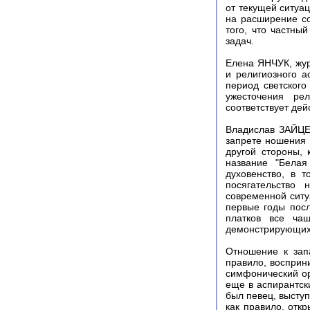
от текущей ситуа
на расширение с
того, что частны
задач.
Елена ЯНЧУК, жур
и религиозного а
период светского
ужесточения ре
соответствует дей
Владислав ЗАЙЦЕВ
запрете ношения 
другой стороны,
название "Бела
духовенство, в 
посягательство
современной ситу
первые годы посл
платков все ча
демонстрирующих 
Отношение к зап
правило, восприн
симфонический ор
еще в аспирантск
был певец, выступ
как правило, отк