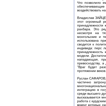
Что позволило е
обеспечивающие 
воздействовать на
Владислав ЗАЙЦЕВ
этот огромный р
принадлежности к
рахбара. Это ре
несмотря на тяж
монгольские и т
использована пр
сводится к полит
индивида: перс л
принадлежность 
модели. Достаточ
нападающая, пр
превосходству, а
"Враг будет раз
протяжении веков
Руслан САФАРОВ, 
частично затрон
многонациональная
интеграцию в гос
среди высшего ду
высказывается мн
работа с курдским
вокруг которых с