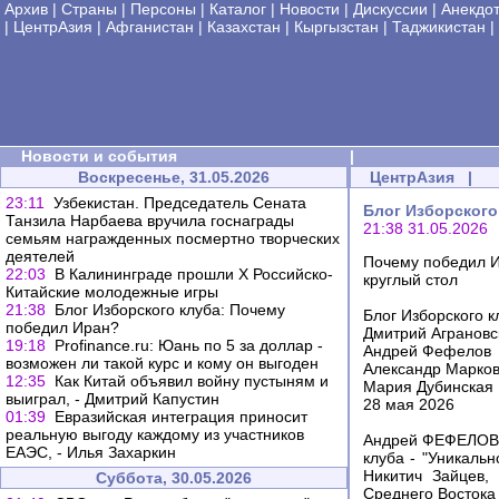
Архив
|
Страны
|
Персоны
|
Каталог
|
Новости
|
Дискуссии
|
Анекдо
|
ЦентрАзия
|
Афганистан
|
Казахстан
|
Кыргызстан
|
Таджикистан
|
Новости и события
|
Воскресенье, 31.05.2026
ЦентрАзия
|
23:11
Узбекистан. Председатель Сената
Блог Изборского
Танзила Нарбаева вручила госнаграды
21:38 31.05.2026
семьям награжденных посмертно творческих
деятелей
Почему победил 
22:03
В Калининграде прошли X Российско-
круглый стол
Китайские молодежные игры
21:38
Блог Изборского клуба: Почему
Блог Изборского к
победил Иран?
Дмитрий Аграновс
19:18
Profinance.ru: Юань по 5 за доллар -
Андрей Фефелов
возможен ли такой курс и кому он выгоден
Александр Марко
12:35
Как Китай объявил войну пустыням и
Мария Дубинская
выиграл, - Дмитрий Капустин
28 мая 2026
01:39
Евразийская интеграция приносит
реальную выгоду каждому из участников
Андрей ФЕФЕЛОВ, 
ЕАЭС, - Илья Захаркин
клуба - "Уникаль
Никитич Зайцев,
Суббота, 30.05.2026
Среднего Востока