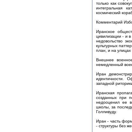
только как совок
интегральная ка
космический кораб
Комментарий Избо
Иранское общест
цивилизации - и 
недовольство эк
культурных паттер
план, и на улицах
Внешнее военное
немедленный воен
Иран демонстрир
идентичности. О
западной риторики
Иранская пропаг
созданных при п
недооценил ее в
школы, за послед
Голливуду.
Иран - часть фор
- структуры без ж