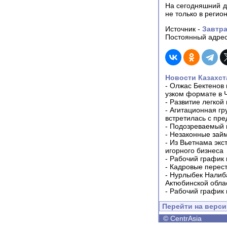
На сегодняшний д
не только в регион
Источник -
Завтр
Постоянный адрес
Новости Казахст
-
Олжас Бектенов 
узком формате в 
-
Развитие легкой
-
Агитационная гр
встретилась с пр
-
Подозреваемый в
-
Незаконные займ
-
Из Вьетнама экс
игорного бизнеса
-
Рабочий график 
-
Кадровые перес
-
Нурлыбек Налиб
Актюбинской обла
-
Рабочий график 
Перейти на верс
©
CentrAsia