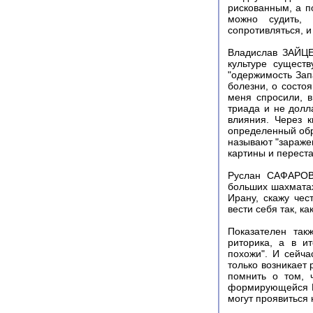
рискованным, а п
можно судить, 
сопротивляться, и 
Владислав ЗАЙЦЕ
культуре существ
"одержимость Зап
болезни, о состо
меня спросили, 
триада и не долл
влияния. Через 
определенный обра
называют "заражен
картины и переста
Руслан САФАРОВ.
больших шахматах
Ирану, скажу чес
вести себя так, к
Показателен так
риторика, а в и
похожи". И сейча
только возникает
помнить о том, 
формирующейся Ев
могут проявиться 