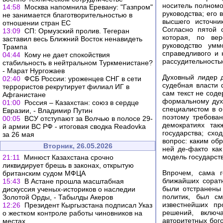
носитель полномо
14:58
Москва напомнила Еревану: "Газпром"
руководства; его 
не занимается благотворительностью в
высшего источни
отношении стран ЕС
Согласно пятой 
13:09
СП: Ормузский пролив. Тегеран
которая, по вер
заставил весь Ближний Восток ненавидеть
руководство ум
Трампа
справедливого и
04:44
Кому не дает спокойствия
рассудительность
стабильность в нейтральном Туркменистане?
- Марат Нургожаев
Духовный лидер д
02:40
ФСБ России: уроженцев СНГ в сети
судебная власти 
террористов рекрутирует филиал ИГ в
сам текст не соде
Афганистане
формальному духо
01:00
Россия – Казахстан: союз в сердце
специалистом в о
Евразии, - Владимир Путин
поэтому требова
00:05
ВСУ отступают за Волчью в полосе 29-
демократиях так
й армии ВС РФ - итоговая сводка Readovka
государства; схо
за 26 мая
вопрос: каким об
Вторник, 26.05.2026
ней де-факто ка
модель государств
21:11
Минюст Казахстана срочно
ликвидирует брешь в законах, открытую
Впрочем, сама г
британским судом МФЦА
ближайших сорат
15:43
В Астане прошла масштабная
были отстранены 
дискуссия ученых-историков о наследии
политик, был с
Золотой Орды, - Табылды Акеров
известнейших пр
12:26
Президент Кыргызстана подписал Указ
решений, включ
о жестком контроле работы чиновников на
авторитетных бог
местах