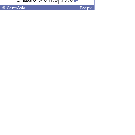
©
CentrAsia
Вверх