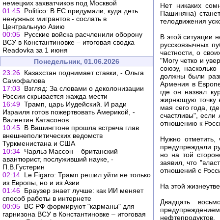
немецких захватчиков под Москвой
Нет никаких сом
01:45
Politico: В ЕС придумали, куда деть
Пашиняна) станет
ненужных мигрантов - сослать в
телодвижения уско
Центральную Азию
00:05
Русские войска расчленили оборону
В этой ситуации 
ВСУ в Константиновке – итоговая сводка
русскоязычных пу
Readovka за 1 июня
частности, о сво
"Могу четко и уве
Понедельник, 01.06.2026
союзу, насколько
23:26
Казахстан поднимает ставки, - Ольга
должны были разв
Самофалова
Армения в Европе
17:03
Взгляд: За словами о деколонизации
где он назвал ку
России скрывается жажда мести
жирнющую точку в
16:49
Трамп, царь Иудейский. И ради
мая сего года, гд
Израиля готов пожертвовать Америкой, -
счастливы", если
Валентин Катасонов
отношению к Росс
10:45
В Вашингтоне прошла встреча глав
внешнеполитических ведомств
Нужно отметить,
Туркменистана и США
предупреждали ру
10:34
Чарльз Массон – британский
но на той сторон
авантюрист, послуживший науке, -
заявил, что "вла
П.В.Густерин
отношений с Росс
02:14
Le Figaro: Трамп решил уйти не только
из Европы, но и из Азии
На этой жизнеутв
01:46
Браузер знает лучше: как ИИ меняет
способ работы в интернете
Двадцать вось
00:05
ВС РФ формируют "карманы" для
предупреждение
гарнизона ВСУ в Константиновке – итоговая
нефтепродуктов.