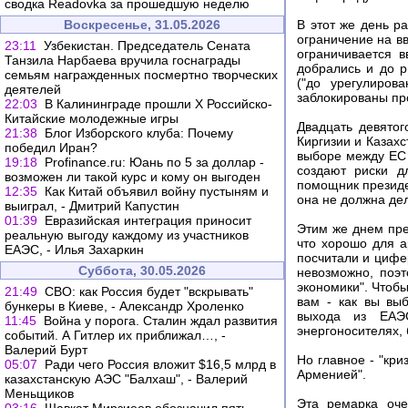
сводка Readovka за прошедшую неделю
Воскресенье, 31.05.2026
В этот же день р
ограничение на вв
23:11
Узбекистан. Председатель Сената
ограничивается в
Танзила Нарбаева вручила госнаграды
добрались и до 
семьям награжденных посмертно творческих
("до урегулиров
деятелей
заблокированы пр
22:03
В Калининграде прошли X Российско-
Китайские молодежные игры
Двадцать девятог
21:38
Блог Изборского клуба: Почему
Киргизии и Казах
победил Иран?
выборе между ЕС 
19:18
Profinance.ru: Юань по 5 за доллар -
создают риски д
возможен ли такой курс и кому он выгоден
помощник президе
12:35
Как Китай объявил войну пустыням и
она не должна дел
выиграл, - Дмитрий Капустин
01:39
Евразийская интеграция приносит
Этим же днем пре
реальную выгоду каждому из участников
что хорошо для а
ЕАЭС, - Илья Захаркин
посчитали и цифе
Суббота, 30.05.2026
невозможно, поэ
экономики". Чтобы
21:49
СВО: как Россия будет "вскрывать"
вам - как вы вы
бункеры в Киеве, - Александр Хроленко
выхода из ЕАЭ
11:45
Война у порога. Сталин ждал развития
энергоносителях, 
событий. А Гитлер их приближал…, -
Валерий Бурт
Но главное - "кри
05:07
Ради чего Россия вложит $16,5 млрд в
Арменией".
казахстанскую АЭС "Балхаш", - Валерий
Меньщиков
Эта ремарка оче