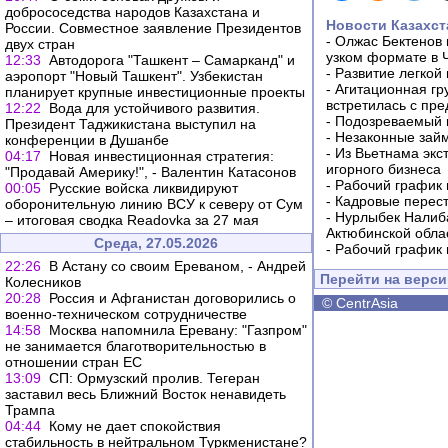
добрососедства народов Казахстана и
Новости Казахст
России. Совместное заявление Президентов
-
Олжас Бектенов 
двух стран
узком формате в 
12:33
Автодорога "Ташкент – Самарканд" и
-
Развитие легкой
аэропорт "Новый Ташкент". Узбекистан
-
Агитационная гр
планирует крупные инвестиционные проекты
встретилась с пр
12:22
Вода для устойчивого развития.
-
Подозреваемый в
Президент Таджикистана выступил на
-
Незаконные займ
конференции в Душанбе
-
Из Вьетнама экс
04:17
Новая инвестиционная стратегия:
игорного бизнеса
"Продавай Америку!", - Валентин Катасонов
-
Рабочий график 
00:05
Русские войска ликвидируют
-
Кадровые перес
оборонительную линию ВСУ к северу от Сум
-
Нурлыбек Налиб
– итоговая сводка Readovka за 27 мая
Актюбинской обла
Среда, 27.05.2026
-
Рабочий график 
22:26
В Астану со своим Ереваном, - Андрей
Перейти на верс
Колесников
20:28
Россия и Афганистан договорились о
©
CentrAsia
военно-техническом сотрудничестве
14:58
Москва напомнила Еревану: "Газпром"
не занимается благотворительностью в
отношении стран ЕС
13:09
СП: Ормузский пролив. Тегеран
заставил весь Ближний Восток ненавидеть
Трампа
04:44
Кому не дает спокойствия
стабильность в нейтральном Туркменистане?