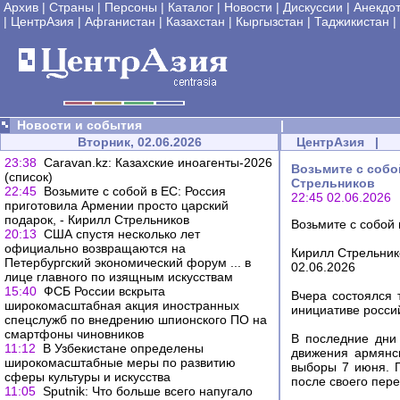
Архив
|
Страны
|
Персоны
|
Каталог
|
Новости
|
Дискуссии
|
Анекдо
|
ЦентрАзия
|
Афганистан
|
Казахстан
|
Кыргызстан
|
Таджикистан
|
Новости и события
|
Вторник, 02.06.2026
ЦентрАзия
|
23:38
Caravan.kz: Казахские иноагенты-2026
Возьмите с собо
(список)
Стрельников
22:45
Возьмите с собой в ЕС: Россия
22:45 02.06.2026
приготовила Армении просто царский
подарок, - Кирилл Стрельников
Возьмите с собой
20:13
США спустя несколько лет
официально возвращаются на
Кирилл Стрельник
Петербургский экономический форум ... в
02.06.2026
лице главного по изящным искусствам
15:40
ФСБ России вскрыта
Вчера состоялся
широкомасштабная акция иностранных
инициативе росси
спецслужб по внедрению шпионского ПО на
смартфоны чиновников
В последние дни
11:12
В Узбекистане определены
движения армянск
широкомасштабные меры по развитию
выборы 7 июня. П
сферы культуры и искусства
после своего пер
11:05
Sputnik: Что больше всего напугало