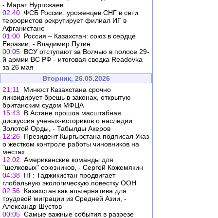
- Марат Нургожаев
02:40
ФСБ России: уроженцев СНГ в сети
террористов рекрутирует филиал ИГ в
Афганистане
01:00
Россия – Казахстан: союз в сердце
Евразии, - Владимир Путин
00:05
ВСУ отступают за Волчью в полосе 29-
й армии ВС РФ - итоговая сводка Readovka
за 26 мая
Вторник, 26.05.2026
21:11
Минюст Казахстана срочно
ликвидирует брешь в законах, открытую
британским судом МФЦА
15:43
В Астане прошла масштабная
дискуссия ученых-историков о наследии
Золотой Орды, - Табылды Акеров
12:26
Президент Кыргызстана подписал Указ
о жестком контроле работы чиновников на
местах
12:02
Американские команды для
"шелковых" союзников, - Сергей Кожемякин
04:38
НГ: Таджикистан продвигает
глобальную экологическую повестку ООН
02:56
Казахстан как альтернатива для
трудовой миграции из Средней Азии, -
Александр Шустов
00:05
Самые важные события в разрезе