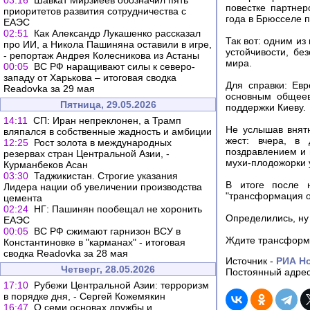
03:16
Шавкат Мирзиеев обозначил пять
повестке партне
приоритетов развития сотрудничества с
года в Брюсселе 
ЕАЭС
02:51
Как Александр Лукашенко рассказал
Так вот: одним из
про ИИ, а Никола Пашиняна оставили в игре,
устойчивости, бе
- репортаж Андрея Колесникова из Астаны
мира.
00:05
ВС РФ наращивают силы к северо-
западу от Харькова – итоговая сводка
Для справки: Евр
Readovka за 29 мая
основным общеев
Пятница, 29.05.2026
поддержки Киеву.
14:11
СП: Иран непреклонен, а Трамп
Не услышав внятн
вляпался в собственные жадность и амбиции
жест: вчера, в
12:25
Рост золота в международных
поздравлением и 
резервах стран Центральной Азии, -
мухи-плодожорки у
Курманбеков Асан
03:30
Таджикистан. Строгие указания
В итоге после 
Лидера нации об увеличении производства
"трансформация о
цемента
02:24
НГ: Пашинян пообещал не хоронить
Определились, ну 
ЕАЭС
00:05
ВС РФ сжимают гарнизон ВСУ в
Ждите трансформа
Константиновке в "карманах" - итоговая
сводка Readovka за 28 мая
Источник -
РИА Н
Четверг, 28.05.2026
Постоянный адрес
17:10
Рубежи Центральной Азии: терроризм
в порядке дня, - Сергей Кожемякин
16:47
О семи основах дружбы и