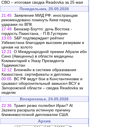
СВО – итоговая сводка Readovka за 25 мая
Понедельник, 25.05.2026
21:45
Заявление МИД РФ: иностранцам
рекомендовано покинуть Киев перед
ударами по ВПК
17:49
Беназир Бхутто: дочь Востока -
гордость Пакистана, - П.В.Густерин
13:03
S&P подтверждает рейтинг
Узбекистана благодаря высоким резервам и
ценам на золото
12:21
О Международной премии Абуали ибн
Сино (Авиценны) в области медицины.
Комментарий к Указу Президента
Таджикистан
12:12
Блокчейн в системе образования
Казахстана: сертификаты и дипломы
00:05
ВС РФ ведут бои в Константиновке и
срывают оборонительный замысел ВСУ в
Запорожской области – сводка Readovka за
неделю
Воскресенье, 24.05.2026
22:36
Трамп резко полюбил Иран? Al
Jazeera раскрыла истинную причину
ближневосточной дипломатии США
Архив