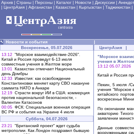
Архив
|
Страны
|
Персоны
|
Каталог
|
Новости
|
Дискуссии
|
Анекдо
|
ЦентрАзия
|
Афганистан
|
Казахстан
|
Кыргызстан
|
Таджикистан
|
Новости и события
|
Воскресенье, 05.07.2026
ЦентрАзия
|
13:12
"Морское взаимодействие-2026".
"Морское взаимо
Китай и Россия проведут 6-13 июля
учения в Желтом
совместные учения в Желтом море
13:12 05.07.2026
13:01
Казахстан отмечает Национальный
день Домбры
Китай и Россия п
12:33
Известия: как освобождение
Константиновки меняет карту СВО накануне
Пекин, 5 июля /С
саммита НАТО в Анкаре
учения "Морское 
12:19
Страсти вокруг ИИ в США: коммерция
китайского порто
против национальной безопасности, -
воскресенье Мини
Валентин Катасонов
00:05
ФСК: Специальная военная операция
По окончании ман
ВС РФ и события на Украине 4 июля
акваторию Тихого
заявлении минист
Суббота, 04.07.2026
23:21
"Британский проект" ждет судьба
Данные совместн
метрополии. Как Лондон поздравил бывшую
вооруженными сил