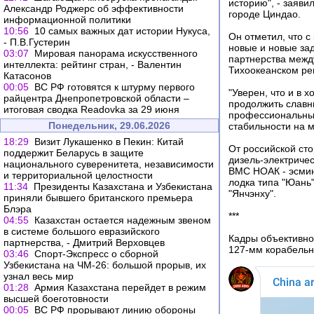
историю", - заяви
Александр Роджерс об эффективности
городе Циндао.
информационной политики
10:56
10 самых важных дат истории Нукуса,
Он отметил, что с
- П.В.Густерин
новые и новые зад
03:07
Мировая панорама искусственного
партнерства между
интеллекта: рейтинг стран, - Валентин
Тихоокеанском ре
Катасонов
00:05
ВС РФ готовятся к штурму первого
"Уверен, что и в
райцентра Днепропетровской области –
продолжить славн
итоговая сводка Readovka за 29 июня
профессиональным
Понедельник, 29.06.2026
стабильности на м
18:29
Визит Лукашенко в Пекин: Китай
От российской сто
поддержит Беларусь в защите
дизель-электричес
национального суверенитета, независимости
ВМС НОАК - эсмин
и территориальной целостности
лодка типа "Юань"
11:34
Президенты Казахстана и Узбекистана
"Янчэнху".
приняли бывшего британского премьера
Блэра
***
04:55
Казахстан остается надежным звеном
в системе большого евразийского
Кадры объективно
партнерства, - Дмитрий Верховцев
127-мм корабельно
03:46
Cпорт-Экспресс о сборной
Узбекистана на ЧМ-26: большой прорыв, их
узнал весь мир
01:28
Армия Казахстана перейдет в режим
высшей боеготовности
00:05
ВС РФ прорывают линию обороны