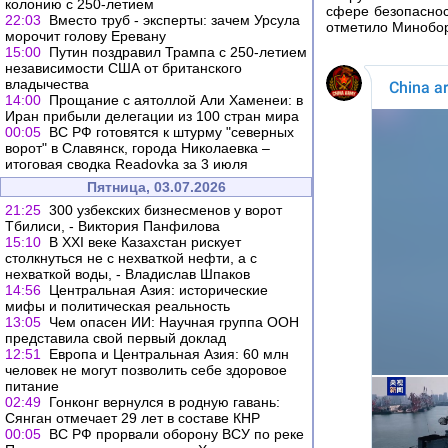
колонию с 250-летием
сфере безопаснос
22:03
Вместо труб - эксперты: зачем Урсула
отметило Минобор
морочит голову Еревану
15:00
Путин поздравил Трампа с 250-летием
независимости США от британского
владычества
14:00
Прощание с аятоллой Али Хаменеи: в
Иран прибыли делегации из 100 стран мира
00:05
ВС РФ готовятся к штурму "северных
ворот" в Славянск, города Николаевка –
итоговая сводка Readovka за 3 июля
Пятница, 03.07.2026
21:25
300 узбекских бизнесменов у ворот
Тбилиси, - Виктория Панфилова
15:10
В XXI веке Казахстан рискует
столкнуться не с нехваткой нефти, а с
нехваткой воды, - Владислав Шпаков
14:56
Центральная Азия: исторические
мифы и политическая реальность
13:05
Чем опасен ИИ: Научная группа ООН
представила свой первый доклад
12:51
Европа и Центральная Азия: 60 млн
человек не могут позволить себе здоровое
питание
02:49
Гонконг вернулся в родную гавань:
Сянган отмечает 29 лет в составе КНР
00:05
ВС РФ прорвали оборону ВСУ по реке