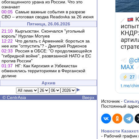
обогащенного урана из России. Что это
означает
00:05
Самые важные события в разрезе
СВО – итоговая сводка Readovka за 26 июня
Пятница, 26.06.2026
21:10
Кыргызстан. Скончался "угольный
король" Нурлан Мотуев
12:22
Что делать с Арменией: бороться за
нее или "отпустить"? - Дмитрий Родионов
02:33
Россия в ОБСЕ: "О продолжающейся
"гибридной войне", развязанной НАТО и ЕС
против России"
01:37
НГ: Как Киргизия и Узбекистан
обменялись территориями в Ферганской
долине
Архив
©
CentrAsia
Вверх
Источник -
Синьх
Постоянный адрес
Новости Казахст
-
Рабочий график 