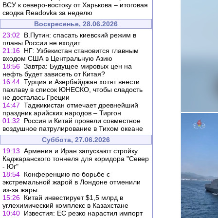
ВСУ к северо-востоку от Харькова – итоговая
сводка Readovka за неделю
Воскресенье, 28.06.2026
23:02
В.Путин: спасать киевский режим в
планы России не входит
21:16
НГ: Узбекистан становится главным
входом США в Центральную Азию
18:56
Завтра: Будущее мировых цен на
нефть будет зависеть от Китая?
16:44
Турция и Азербайджан хотят внести
пахлаву в список ЮНЕСКО, чтобы сладость
не досталась Греции
14:47
Таджикистан отмечает древнейший
праздник арийских народов – Тиргон
01:32
Россия и Китай провели совместное
воздушное патрулирование в Тихом океане
Суббота, 27.06.2026
19:13
Армения и Иран запускают стройку
Каджаранского тоннеля для коридора "Север
- Юг"
18:54
Конференцию по борьбе с
экстремальной жарой в Лондоне отменили
из-за жары
15:26
Китай инвестирует $1,5 млрд в
углехимический комплекс в Казахстане
10:40
Известия: ЕС резко нарастил импорт