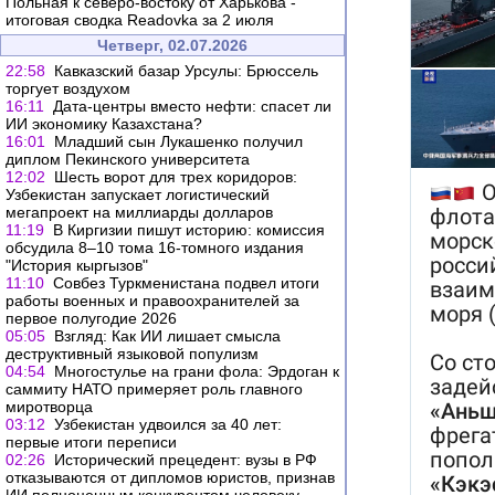
Польная к северо-востоку от Харькова -
итоговая сводка Readovka за 2 июля
Четверг, 02.07.2026
22:58
Кавказский базар Урсулы: Брюссель
торгует воздухом
16:11
Дата-центры вместо нефти: спасет ли
ИИ экономику Казахстана?
16:01
Младший сын Лукашенко получил
диплом Пекинского университета
12:02
Шесть ворот для трех коридоров:
Узбекистан запускает логистический
мегапроект на миллиарды долларов
11:19
В Киргизии пишут историю: комиссия
обсудила 8–10 тома 16-томного издания
"История кыргызов"
11:10
Совбез Туркменистана подвел итоги
работы военных и правоохранителей за
первое полугодие 2026
05:05
Взгляд: Как ИИ лишает смысла
деструктивный языковой популизм
04:54
Многостулье на грани фола: Эрдоган к
саммиту НАТО примеряет роль главного
миротворца
03:12
Узбекистан удвоился за 40 лет:
первые итоги переписи
02:26
Исторический прецедент: вузы в РФ
отказываются от дипломов юристов, признав