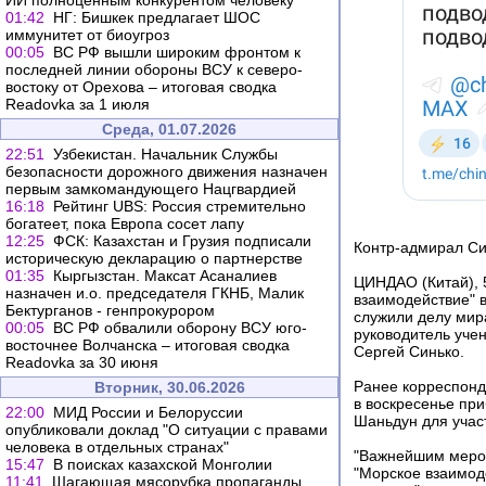
ИИ полноценным конкурентом человеку
01:42
НГ: Бишкек предлагает ШОС
иммунитет от биоугроз
00:05
ВС РФ вышли широким фронтом к
последней линии обороны ВСУ к северо-
востоку от Орехова – итоговая сводка
Readovka за 1 июля
Среда, 01.07.2026
22:51
Узбекистан. Начальник Службы
безопасности дорожного движения назначен
первым замкомандующего Нацгвардией
16:18
Рейтинг UBS: Россия стремительно
богатеет, пока Европа сосет лапу
12:25
ФСК: Казахстан и Грузия подписали
Контр-адмирал Си
историческую декларацию о партнерстве
01:35
Кыргызстан. Максат Асаналиев
ЦИНДАО (Китай), 
назначен и.о. председателя ГКНБ, Малик
взаимодействие" 
Бектурганов - генпрокурором
служили делу мира
00:05
ВС РФ обвалили оборону ВСУ юго-
руководитель уче
восточнее Волчанска – итоговая сводка
Сергей Синько.
Readovka за 30 июня
Ранее корреспонд
Вторник, 30.06.2026
в воскресенье пр
22:00
МИД России и Белоруссии
Шаньдун для участ
опубликовали доклад "О ситуации с правами
человека в отдельных странах"
"Важнейшим мероп
15:47
В поисках казахской Монголии
"Морское взаимод
11:41
Шагающая мясорубка пропаганды.