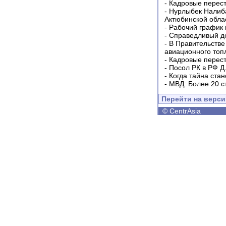
-
Кадровые перес
-
Нурлыбек Налиб
Актюбинской обла
-
Рабочий график 
-
Справедливый до
-
В Правительстве
авиационного топ
-
Кадровые перес
-
Посол РК в РФ Д
-
Когда тайна ста
-
МВД: Более 20 с
Перейти на верс
©
CentrAsia