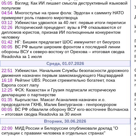
05:05
Взгляд: Как ИИ лишает смысла деструктивный языковой
популизм
04:54
Многостулье на грани фола: Эрдоган к саммиту НАТО
примеряет роль главного миротворца
03:12
Узбекистан удвоился за 40 лет: первые итоги переписи
02:26
Исторический прецедент: вузы в РФ отказываются от
дипломов юристов, признав ИИ полноценным конкурентом
человеку
01:42
НГ: Бишкек предлагает ШОС иммунитет от биоугроз
00:05
ВС РФ вышли широким фронтом к последней линии
обороны ВСУ к северо-востоку от Орехова – итоговая сводка
Readovka за 1 июля
Среда, 01.07.2026
22:51
Узбекистан. Начальник Службы безопасности дорожного
движения назначен первым замкомандующего Нацгвардией
16:18
Рейтинг UBS: Россия стремительно богатеет, пока
Европа сосет лапу
12:25
ФСК: Казахстан и Грузия подписали историческую
декларацию о партнерстве
01:35
Кыргызстан. Максат Асаналиев назначен и.о.
председателя ГКНБ, Малик Бектурганов - генпрокурором
00:05
ВС РФ обвалили оборону ВСУ юго-восточнее Волчанска
– итоговая сводка Readovka за 30 июня
Вторник, 30.06.2026
22:00
МИД России и Белоруссии опубликовали доклад "О
ситуации с правами человека в отдельных странах"