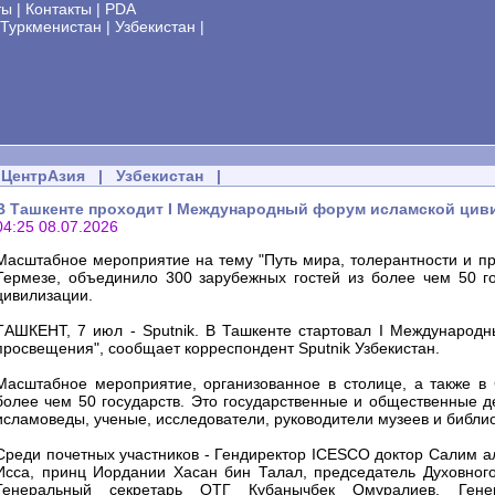
ты
|
Контакты
|
PDA
Туркменистан
|
Узбекистан
|
ЦентрАзия
|
Узбекистан
|
В Ташкенте проходит I Международный форум исламской цив
04:25 08.07.2026
Масштабное мероприятие на тему "Путь мира, толерантности и пр
Термезе, объединило 300 зарубежных гостей из более чем 50 го
цивилизации.
ТАШКЕНТ, 7 июл - Sputnik. В Ташкенте стартовал I Международн
просвещения", сообщает корреспондент Sputnik Узбекистан.
Масштабное мероприятие, организованное в столице, а также в
более чем 50 государств. Это государственные и общественные д
исламоведы, ученые, исследователи, руководители музеев и библи
Среди почетных участников - Гендиректор ICESCO доктор Салим а
Исса, принц Иордании Хасан бин Талал, председатель Духовног
Генеральный секретарь ОТГ Кубанычбек Омуралиев, Ген