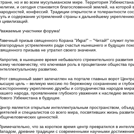
стране, но и во всем мусульманском мире. Территория Узбекистана
религии, и сегодня становится благословенной землей, на которой 
народностей, конфессий. Традиции открытости и толерантности со
суть и содержание устремлений страны к дальнейшему укреплению 
и цивилизаций.
Уважаемые участники форума!
Извечный призыв священного Корана "Иқра!" – "Читай!" служит пут
благородных устремлениях ради счастья нынешнего и будущих поко
священного призыва не утратил своего значения.
Напротив, в нынешнее время небывалого стремительного развития 
всему человечеству, что ключевая роль в процветании общества п
интеллектуальному развитию.
Этот священный завет запечатлен на портале главных ворот Центра
высшую цель – великую миссию по бережному сохранению и глубок
всестороннему укреплению дружбы и сотрудничества народов мира.
нашего народа, проявлением глубокого уважения к наследию велик
Нового Узбекистана в будущее.
Центр является открытым интеллектуальным пространством, объед
деятелей и специалистов со всего мира, посвятивших жизнь разв
общечеловеческих ценностей.
Примечательно, что за короткое время центр превратился в интелл
Западом, древние традиции с современными научными достижени