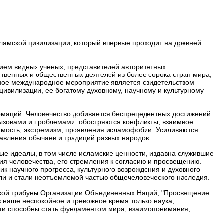
амской цивилизации, который впервые проходит на древней
тием видных ученых, представителей авторитетных
ственных и общественных деятелей из более сорока стран мира,
пное международное мероприятие является свидетельством
цивилизации, ее богатому духовному, научному и культурному
рмаций. Человечество добивается беспрецедентных достижений
 вызовами и проблемами: обостряются конфликты, взаимное
имость, экстремизм, проявления исламофобии. Усиливаются
тавления обычаев и традиций разных народов.
ые идеалы, в том числе исламские ценности, издавна служившие
ия человечества, его стремления к согласию и просвещению.
ик научного прогресса, культурного возрождения и духовного
ли и стали неотъемлемой частью общечеловеческого наследия.
сокой трибуны Организации Объединенных Наций, "Просвещение
в наше неспокойное и тревожное время только наука,
сти способны стать фундаментом мира, взаимопонимания,