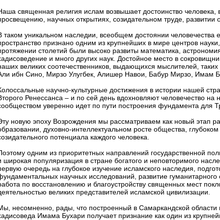
Наша священная религия ислам возвышает достоинство человека, в
просвещению, научных открытиях, созидательном труде, развитии о
В таком уникальном наследии, всеобщем достоянии человечества е
пространство признано одним из крупнейших в мире центров науки
протяжении столетий были высоко развиты математика, астрономия
хадисоведение и много других наук. Достойное место в сокровищни
наших великих соотечественников, выдающихся мыслителей, таких
Али ибн Сино, Мирзо Улугбек, Алишер Навои, Бабур Мирзо, Имам 
Колоссальные научно-культурные достижения в истории нашей стра
Второго Ренессанса – и по сей день вдохновляют человечество на
сообществом уверенно идет по пути построения фундамента для Т
Эту новую эпоху Возрождения мы рассматриваем как новый этап ра
образовании, духовно-интеллектуальном росте общества, глубоком
созидательного потенциала каждого человека.
Поэтому одним из приоритетных направлений государственной пол
и широкая популяризация в стране богатого и неповторимого нас
первую очередь на глубокое изучение исламского наследия, подго
фундаментальных научных исследований, развитие гуманитарного 
работа по восстановлению и благоустройству священных мест покло
деятельностью великих представителей исламской цивилизации.
Мы, несомненно, рады, что построенный в Самаркандской области
хадисоведа Имама Бухари получает признание как один из крупнейш