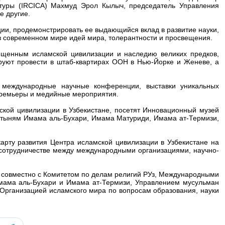
льтуры (IRCICA) Махмуд Эрол Кылыч, председатель Управления
е другие.
ии, продемонстрировать ее выдающийся вклад в развитие науки,
в современном мире идей мира, толерантности и просвещения.
ященным исламской цивилизации и наследию великих предков,
ируют провести в штаб-квартирах ООН в Нью-Йорке и Женеве, а
 международные научные конференции, выставки уникальных
 премьеры и медийные мероприятия.
ской цивилизации в Узбекистане, посетят Инновационный музей
вятыням Имама аль-Бухари, Имама Матуриди, Имама ат-Термизи,
арту развития Центра исламской цивилизации в Узбекистане на
сотрудничестве между международными организациями, научно-
 совместно с Комитетом по делам религий РУз, Международными
мама аль-Бухари и Имама ат-Термизи, Управлением мусульман
Организацией исламского мира по вопросам образования, науки