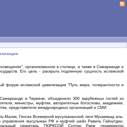
илизации
освещения", организованное в столице, а также в Самарканде и
сударств. Его цель - раскрыть подлинную сущность исламской
ый форум исламской цивилизации "Путь мира, толерантности и
 Самарканде и Термезе, объединило 300 зарубежных гостей из
еятели, министры, муфтии, авторитетные богословы, академики,
отек, представители международных организаций и СМИ.
ль-Малик, Генсек Всемирной мусульманской лиги Мухаммад аль-
о управления мусульман РФ и муфтий шейх Равиль Гайнутдин,
еральный секретарь ТЮРКСОЙ Султан Раев, гендиректор