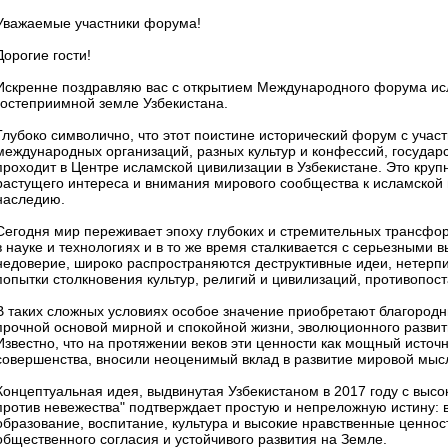
Уважаемые участники форума!
Дорогие гости!
Искренне поздравляю вас с открытием Международного форума исл
гостеприимной земле Узбекистана.
Глубоко символично, что этот поистине исторический форум с учас
международных организаций, разных культур и конфессий, государ
проходит в Центре исламской цивилизации в Узбекистане. Это кру
растущего интереса и внимания мирового сообщества к исламской 
наследию.
Сегодня мир переживает эпоху глубоких и стремительных трансфо
в науке и технологиях и в то же время сталкивается с серьезными
недоверие, широко распространяются деструктивные идеи, нетерп
попытки столкновения культур, религий и цивилизаций, противопос
В таких сложных условиях особое значение приобретают благородн
прочной основой мирной и спокойной жизни, эволюционного развит
Известно, что на протяжении веков эти ценности как мощный источн
совершенства, вносили неоценимый вклад в развитие мировой мыс
Концептуальная идея, выдвинутая Узбекистаном в 2017 году с вы
против невежества" подтверждает простую и непреложную истину: 
образование, воспитание, культура и высокие нравственные ценно
общественного согласия и устойчивого развития на Земле.