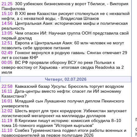
21:25
300 узбекских бизнесменов у ворот Тбилиси, - Виктория
Панфилова
15:10
В XXI веке Казахстан рискует столкнуться не с нехваткой
нефти, а с нехваткой воды, - Владислав Шпаков
14:56
Центральная Азия: исторические мифы и политическая
реальность
13:05
Чем опасен ИИ: Научная группа ООН представила свой
первый доклад
12:51
Европа и Центральная Азия: 60 млн человек не могут
позволить себе здоровое питание
02:49
Гонконг вернулся в родную гавань: Сянган отмечает 29
лет в составе КНР
00:05
ВС РФ прорвали оборону ВСУ по реке Польная к
северо-востоку от Харькова - итоговая сводка Readovka за 2
июля
Четверг, 02.07.2026
22:58
Кавказский базар Урсулы: Брюссель торгует воздухом
16:11
Дата-центры вместо нефти: спасет ли ИИ экономику
Казахстана?
16:01
Младший сын Лукашенко получил диплом Пекинского
университета
12:02
Шесть ворот для трех коридоров: Узбекистан запускает
логистический мегапроект на миллиарды долларов
11:19
В Киргизии пишут историю: комиссия обсудила 8–10
тома 16-томного издания "История кыргызов"
11:10
Совбез Туркменистана подвел итоги работы военных и
правоохранителей за первое полугодие 2026