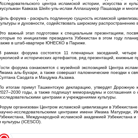
Исследовательского центра исламской истории, искусства и ку
мусульман Кавказа Шейх-уль-ислам Аллахшукюр Пашазаде и многи
Цель форума - раскрыть подлинную сущность исламской цивилизац
культуры и духовности, содействовать широкому распространению 
Это важный этап подготовки к специальным презентациям, посв
которые по инициативе президента Узбекистан в этом году план
также в штаб-квартире ЮНЕСКО в Париже.
В рамках форума состоятся 11 пленарных заседаний, четыре
рукописей и исторических артефактов, ряд презентаций, книжные
Гости форума ознакомятся с музейной экспозицией Центра ислам
Имама аль-Бухари, а также совершат паломнические поездки к с
Султана Саодата и Махдума Аъзама.
По итогам примут Ташкентскую декларацию, утвердят Дорожную к
2027–2030 годы, а также подпишут меморандумы и соглашения о 
исследовательскими центрами и учреждениями культуры.
Форум организован Центром исламской цивилизации в Узбекистане
научно-исследовательскими центрами имени Имама Матуриди, И
Узбекистана, Международной исламской академией Узбекистана и 
и культуры (ICESCO).