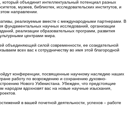
а, который объединит интеллектуальный потенциал разных
итетов, музеев, библиотек, исследовательских институтов, и
 этом направлении.
циативы, реализуемые вместе с международными партнерами. В
ия фундаментальных научных исследований, организации
даний, реализации образовательных программ, развития
ультурными центрами мира.
шей объединяющей силой современности, ее созидательной
зываем всех вас к сотрудничеству во имя этой благородной
пройдут конференции, посвященные научному наследию наших
стране работу по возрождению и сохранению духовно-
остроению Нового Узбекистана. Убежден, что предстоящие
м народом вдохновят вас на новые научные изыскания,
роектов.
остижений в вашей почетной деятельности, успехов – работе