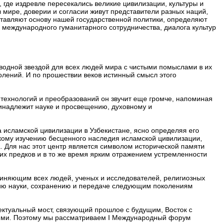
, где издревле пересекались великие цивилизации, культуры и
в мире, доверии и согласии живут представители разных наций,
ставляют основу нашей государственной политики, определяют
международного гуманитарного сотрудничества, диалога культур
еводной звездой для всех людей мира с чистыми помыслами в их
лений. И по прошествии веков истинный смысл этого
технологий и преобразований он звучит еще громче, напоминая
ринадлежит науке и просвещению, духовному и
 исламской цивилизации в Узбекистане, ясно определяя его
ому изучению бесценного наследия исламской цивилизации,
 Для нас этот центр является символом исторической памяти
их предков и в то же время ярким отражением устремленности
иняющим всех людей, ученых и исследователей, религиозных
итию науки, сохранению и передаче следующим поколениям
ектуальный мост, связующий прошлое с будущим, Восток с
ями. Поэтому мы рассматриваем I Международный форум