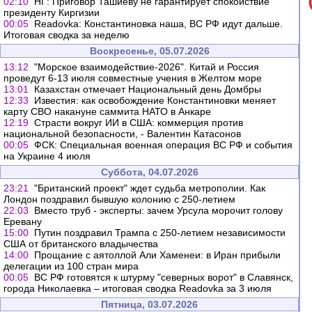
02:10
НГ: Приговор Ташиеву не гарантирует спокойствие
президенту Киргизии
00:05
Readovka: Константиновка наша, ВС РФ идут дальше.
Итоговая сводка за неделю
Воскресенье, 05.07.2026
13:12
"Морское взаимодействие-2026". Китай и Россия
проведут 6-13 июля совместные учения в Желтом море
13:01
Казахстан отмечает Национальный день Домбры
12:33
Известия: как освобождение Константиновки меняет
карту СВО накануне саммита НАТО в Анкаре
12:19
Страсти вокруг ИИ в США: коммерция против
национальной безопасности, - Валентин Катасонов
00:05
ФСК: Специальная военная операция ВС РФ и события
на Украине 4 июля
Суббота, 04.07.2026
23:21
"Британский проект" ждет судьба метрополии. Как
Лондон поздравил бывшую колонию с 250-летием
22:03
Вместо труб - эксперты: зачем Урсула морочит голову
Еревану
15:00
Путин поздравил Трампа с 250-летием независимости
США от британского владычества
14:00
Прощание с аятоллой Али Хаменеи: в Иран прибыли
делегации из 100 стран мира
00:05
ВС РФ готовятся к штурму "северных ворот" в Славянск,
города Николаевка – итоговая сводка Readovka за 3 июля
Пятница, 03.07.2026