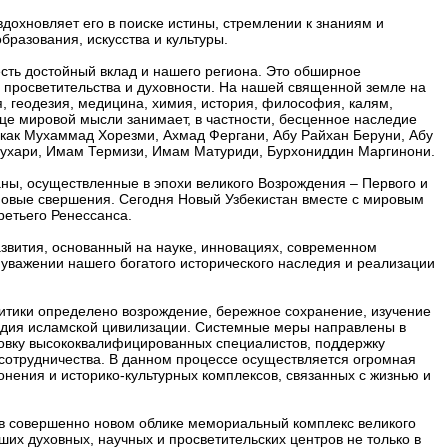
дохновляет его в поиске истины, стремлении к знаниям и
бразования, искусства и культуры.
сть достойный вклад и нашего региона. Это обширное
, просветительства и духовности. На нашей священной земле на
, геодезия, медицина, химия, история, философия, калям,
це мировой мысли занимает, в частности, бесценное наследие
 как Мухаммад Хорезми, Ахмад Фергани, Абу Райхан Беруни, Абу
Бухари, Имам Термизи, Имам Матуриди, Бурхониддин Маргинони.
ны, осуществленные в эпохи великого Возрождения – Первого и
 новые свершения. Сегодня Новый Узбекистан вместе с мировым
ретьего Ренессанса.
звития, основанный на науке, инновациях, современном
 уважении нашего богатого исторического наследия и реализации
итики определено возрождение, бережное сохранение, изучение
ледия исламской цивилизации. Системные меры направлены в
товку высококвалифицированных специалистов, поддержку
сотрудничества. В данном процессе осуществляется огромная
нения и историко-культурных комплексов, связанных с жизнью и
 в совершенно новом облике мемориальный комплекс великого
их духовных, научных и просветительских центров не только в