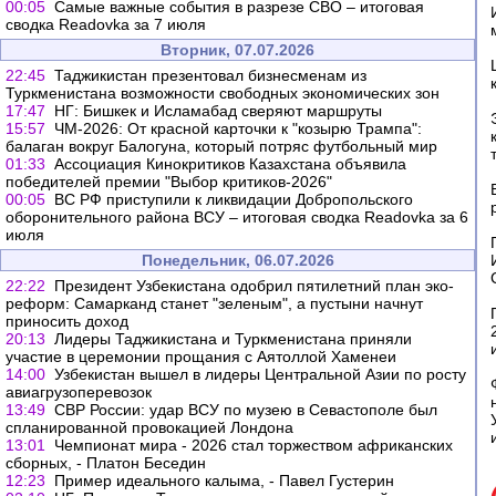
00:05
Самые важные события в разрезе СВО – итоговая
сводка Readovka за 7 июля
Вторник, 07.07.2026
22:45
Таджикистан презентовал бизнесменам из
Туркменистана возможности свободных экономических зон
17:47
НГ: Бишкек и Исламабад сверяют маршруты
15:57
ЧМ-2026: От красной карточки к "козырю Трампа":
балаган вокруг Балогуна, который потряс футбольный мир
01:33
Ассоциация Кинокритиков Казахстана объявила
победителей премии "Выбор критиков-2026"
00:05
ВС РФ приступили к ликвидации Добропольского
оборонительного района ВСУ – итоговая сводка Readovka за 6
июля
Понедельник, 06.07.2026
22:22
Президент Узбекистана одобрил пятилетний план эко-
реформ: Самарканд станет "зеленым", а пустыни начнут
приносить доход
20:13
Лидеры Таджикистана и Туркменистана приняли
участие в церемонии прощания с Аятоллой Хаменеи
14:00
Узбекистан вышел в лидеры Центральной Азии по росту
авиагрузоперевозок
13:49
СВР России: удар ВСУ по музею в Севастополе был
спланированной провокацией Лондона
13:01
Чемпионат мира - 2026 стал торжеством африканских
сборных, - Платон Беседин
12:23
Пример идеального калыма, - Павел Густерин