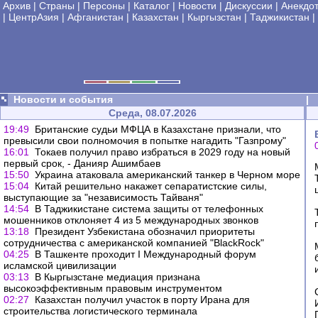
Архив
|
Страны
|
Персоны
|
Каталог
|
Новости
|
Дискуссии
|
Анекдо
|
ЦентрАзия
|
Афганистан
|
Казахстан
|
Кыргызстан
|
Таджикистан
|
Новости и события
|
Среда, 08.07.2026
19:49
Британские судьи МФЦА в Казахстане признали, что
превысили свои полномочия в попытке нагадить "Газпрому"
16:01
Токаев получил право избраться в 2029 году на новый
первый срок, - Данияр Ашимбаев
15:50
Украина атаковала американский танкер в Черном море
15:04
Китай решительно накажет сепаратистские силы,
выступающие за "независимость Тайваня"
14:54
В Таджикистане система защиты от телефонных
мошенников отклоняет 4 из 5 международных звонков
13:18
Президент Узбекистана обозначил приоритеты
сотрудничества с американской компанией "BlackRock"
04:25
В Ташкенте проходит I Международный форум
исламской цивилизации
03:13
В Кыргызстане медиация признана
высокоэффективным правовым инструментом
02:27
Казахстан получил участок в порту Ирана для
строительства логистического терминала