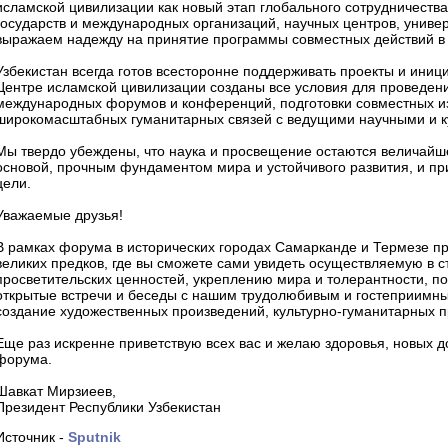
исламской цивилизации как новый этап глобального сотрудничеств
государств и международных организаций, научных центров, универс
выражаем надежду на принятие программы совместных действий в
Узбекистан всегда готов всесторонне поддерживать проекты и ини
Центре исламской цивилизации созданы все условия для проведен
международных форумов и конференций, подготовки совместных из
широкомасштабных гуманитарных связей с ведущими научными и к
Мы твердо убеждены, что наука и просвещение остаются величай
основой, прочным фундаментом мира и устойчивого развития, и при
цели.
Уважаемые друзья!
В рамках форума в исторических городах Самарканде и Термезе 
великих предков, где вы сможете сами увидеть осуществляемую в 
просветительских ценностей, укреплению мира и толерантности, п
открытые встречи и беседы с нашим трудолюбивым и гостеприимны
создание художественных произведений, культурно-гуманитарных п
Еще раз искренне приветствую всех вас и желаю здоровья, новых д
форума.
Шавкат Мирзиеев,
Президент Республики Узбекистан
Источник -
Sputnik