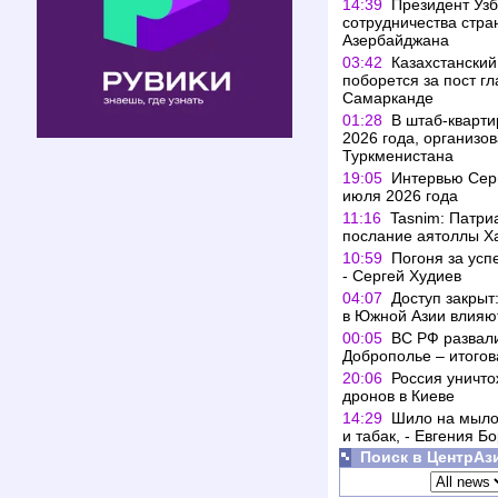
14:39
Президент Узб
сотрудничества стра
Азербайджана
03:42
Казахстанский
поборется за пост г
Самарканде
01:28
В штаб-кварт
2026 года, организо
Туркменистана
19:05
Интервью Серг
июля 2026 года
11:16
Tasnim: Патри
послание аятоллы Х
10:59
Погоня за усп
- Сергей Худиев
04:07
Доступ закрыт
в Южной Азии влияю
00:05
ВС РФ развали
Доброполье – итогов
20:06
Россия уничто
дронов в Киеве
14:29
Шило на мыло
и табак, - Евгения Б
Поиск в ЦентрАз