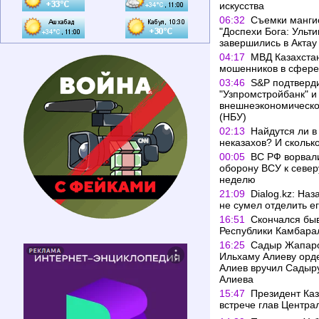
искусства
06:32
Съемки мангис
"Доспехи Бога: Ульт
завершились в Актау
04:17
МВД Казахста
мошенников в сфере
03:46
S&P подтверд
"Узпромстройбанк" 
внешнеэкономическо
(НБУ)
02:13
Найдутся ли в
неказахов? И скольк
00:05
ВС РФ ворвал
оборону ВСУ к север
неделю
21:09
Dialog.kz: На
не сумел отделить ег
16:51
Скончался бы
Республики Камбара
16:25
Садыр Жапаро
Ильхаму Алиеву орде
Алиев вручил Садыр
Алиева
15:47
Президент Каз
встрече глав Центра