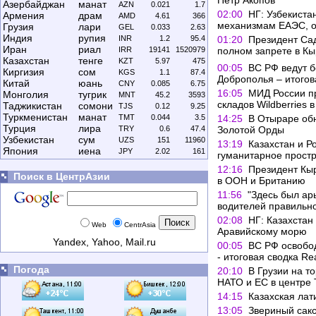
Петр Акопов
Азербайджан
манат
AZN
0.021
1.7
02:00
НГ: Узбекиста
Армения
драм
AMD
4.61
366
механизмам ЕАЭС, о
Грузия
лари
GEL
0.033
2.63
Индия
рупия
INR
1.2
95.4
01:20
Президент Са
Иран
риал
IRR
19141
1520979
полном запрете в Кы
Казахстан
тенге
KZT
5.97
475
00:05
ВС РФ ведут б
Киргизия
сом
KGS
1.1
87.4
Доброполья – итогов
Китай
юань
CNY
0.085
6.75
16:05
МИД России п
Монголия
тугрик
MNT
45.2
3593
складов Wildberries 
Таджикистан
сомони
TJS
0.12
9.25
Туркменистан
манат
TMT
0.044
3.5
14:25
В Отыраре об
Турция
лира
TRY
0.6
47.4
Золотой Орды
Узбекистан
сум
UZS
151
11960
13:19
Казахстан и Р
Япония
иена
JPY
2.02
161
гуманитарное простр
12:16
Президент Кыр
Поиск в ЦентрАзии
в ООН и Британию
11:56
"Здесь был ар
водителей правильно
02:08
НГ: Казахстан
Web
CentrAsia
Аравийскому морю
Yandex
,
Yahoo
,
Mail.ru
00:05
ВС РФ освобо
- итоговая сводка Re
Погода
20:10
В Грузии на т
НАТО и ЕС в центре
14:15
Казахская лат
13:05
Звериный сакс