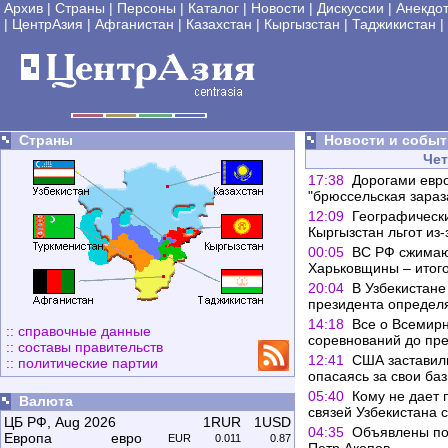
Архив
|
Страны
|
Персоны
|
Каталог
|
Новости
|
Дискуссии
|
Анекдо
|
ЦентрАзия
|
Афганистан
|
Казахстан
|
Кыргызстан
|
Таджикистан
|
Страны
Новости и событ
Чет
17:38
Дорогами евро
"брюссельская зараз
12:09
Географическ
Кыргызстан льгот из
00:05
ВС РФ сжимают
Харьковщины – итого
20:04
В Узбекистане
президента определ
14:18
Все о Всемирн
:: справочные данные
соревнований до пр
:: составы правительств
12:41
США заставил
:: политические партии
опасаясь за свои ба
05:40
Кому не дает 
Валюта
связей Узбекистана 
ЦБ РФ
, Aug 2026
1RUR
1USD
04:35
Объявлены по
Европа
евро
EUR
0.011
0.87