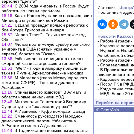
вертолет "Дельта"
20:44
С 2004 года мигранты в России будут
Источник -
Центр
работать по новым правилам
Постоянный адрес
18:16
Казах Рашид Нургалиев назначен врио
Министра внутренних дел России
17:21
UzLand проведет прямой репортаж о
бое Артура Григоряна 4 января
15:57
"Japan Times" - Так что же такое год
Новости Казахст
Обезьяны?
-
Рабочий график 
14:07
Фильм про тяжелую судьбу иранского
-
Кадровые перес
эмигранта в США (снятый украинским
-
Нурлыбек Налиб
евреем) борется за "Оскар"
Актюбинской обла
13:56
Узбекистан: кто инициатор отмены
-
Рабочий график 
смертной казни за агрессию и геноцид?
-
Справедливый до
13:53
"Welt" - Люди в Америку пришли все-
-
В Правительстве
таки из Якутии. Археологические находки
авиационного топ
13:36
М.Маргелов (глава Международного
-
Кадровые перес
комитета СФ РФ) - Тонкости диалога с
-
Посол РК в РФ Д
Ашхабадом
-
Когда тайна ста
13:16
Спины вместо животов? В Алматы и
-
МВД: Более 20 с
области новые начальники УВД
12:46
Митрополит Ташкентский Владимир -
Перейти на верс
Существует ли "исламская угроза"?
©
CentrAsia
12:44
А.Иваненко - Куфр пожирает Запад
12:22
Сменилось руководство Народно-
демократической партии Узбекистана.
А.Рустамов вместо А.Джалалова
11:48
В Таджикистане повышены зарплаты