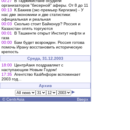
00:27
В Таджикистане осудили
организаторов "бисерной" аферы. От 8 до 11
00:13
К.Бакиев (экс-премьер Киргизии) - У
нас две экономики и две статистики:
официальная и реальная
00:03
Сколько cтоит Байконур? Россия и
Казахстан опять торгуются
00:01
В Ташкенте открыт Институт нефти и
газа
00:00
Бам будет возрожден. Россия готова
помочь Ирану восстановить историческую
крепость
Среда, 31.12.2003
18:00
ЦентрАзия поздравляет c
наступающим Новым Годом!
17:35
Агентство КазИнформ вспоминает
2003 год...
Архив
©
CentrAsia
Вверх