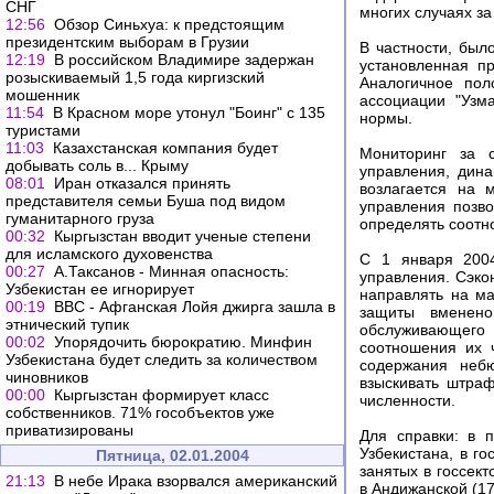
СНГ
многих случаях за
12:56
Обзор Синьхуа: к предстоящим
президентским выборам в Грузии
В частности, был
12:19
В российском Владимире задержан
установленная п
розыскиваемый 1,5 года киргизский
Аналогичное пол
мошенник
ассоциации "Узм
11:54
В Красном море утонул "Боинг" с 135
нормы.
туристами
11:03
Казахстанская компания будет
Мониторинг за с
добывать соль в... Крыму
управления, дин
08:01
Иран отказался принять
возлагается на 
представителя семьи Буша под видом
управления позв
гуманитарного груза
определять соотн
00:32
Кыргызстан вводит ученые степени
для исламского духовенства
С 1 января 2004
00:27
А.Таксанов - Минная опасность:
управления. Сэко
Узбекистан ее игнорирует
направлять на ма
00:19
ВВС - Афганская Лойя джирга зашла в
защиты вменено 
этнический тупик
обслуживающего 
00:02
Упорядочить бюрократию. Минфин
соотношения их 
Узбекистана будет следить за количеством
содержания небю
чиновников
взыскивать штра
00:00
Кыргызстан формирует класс
численности.
собственников. 71% гособъектов уже
приватизированы
Для справки: в 
Узбекистана, в г
Пятница, 02.01.2004
занятых в госсек
21:13
В небе Ирака взорвался американский
в Андижанской (17