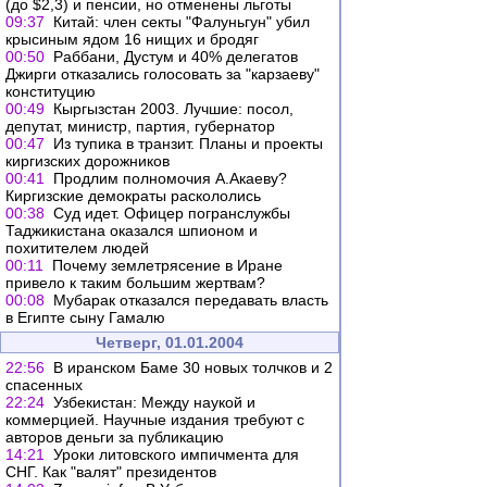
(до $2,3) и пенсии, но отменены льготы
09:37
Китай: член секты "Фалуньгун" убил
крысиным ядом 16 нищих и бродяг
00:50
Раббани, Дустум и 40% делегатов
Джирги отказались голосовать за "карзаеву"
конституцию
00:49
Кыргызстан 2003. Лучшие: посол,
депутат, министр, партия, губернатор
00:47
Из тупика в транзит. Планы и проекты
киргизских дорожников
00:41
Продлим полномочия А.Акаеву?
Киргизские демократы раскололись
00:38
Суд идет. Офицер погранслужбы
Таджикистана оказался шпионом и
похитителем людей
00:11
Почему землетрясение в Иране
привело к таким большим жертвам?
00:08
Мубарак отказался передавать власть
в Египте сыну Гамалю
Четверг, 01.01.2004
22:56
В иранском Баме 30 новых толчков и 2
спасенных
22:24
Узбекистан: Между наукой и
коммерцией. Научные издания требуют с
авторов деньги за публикацию
14:21
Уроки литовского импичмента для
СНГ. Как "валят" президентов