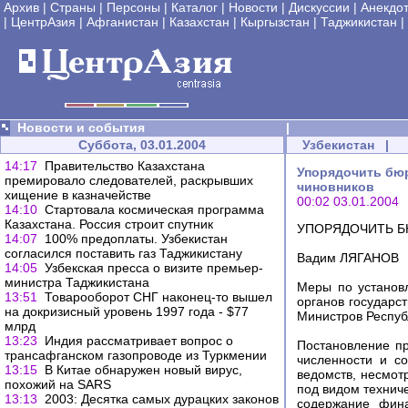
Архив
|
Страны
|
Персоны
|
Каталог
|
Новости
|
Дискуссии
|
Анекдо
|
ЦентрАзия
|
Афганистан
|
Казахстан
|
Кыргызстан
|
Таджикистан
|
Новости и события
|
Суббота, 03.01.2004
Узбекистан
|
14:17
Правительство Казахстана
Упорядочить бюр
премировало следователей, раскрывших
чиновников
хищение в казначействе
00:02 03.01.2004
14:10
Стартовала космическая программа
Казахстана. Россия строит спутник
УПОРЯДОЧИТЬ 
14:07
100% предоплаты. Узбекистан
согласился поставить газ Таджикистану
Вадим ЛЯГАНОВ
14:05
Узбекская пресса о визите премьер-
министра Таджикистана
Меры по установ
13:51
Товарооборот СНГ наконец-то вышел
органов государс
на докризисный уровень 1997 года - $77
Министров Респуб
млрд
13:23
Индия рассматривает вопрос о
Постановление п
трансафганском газопроводе из Туркмении
численности и с
13:15
В Китае обнаружен новый вирус,
ведомств, несмот
похожий на SARS
под видом технич
13:13
2003: Десятка самых дурацких законов
содержание фина