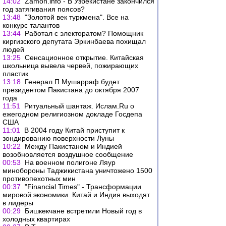
14:02
Zamon.info - В Узбекистане закончился
год затягивания поясов?
13:48
"Золотой век туркмена". Все на
конкурс талантов
13:44
Работал с электоратом? Помощник
киргизского депутата Эркинбаева похищал
людей
13:25
Сенсационное открытие. Китайская
школьница вывела червей, пожирающих
пластик
13:18
Генерал П.Мушарраф будет
президентом Пакистана до октября 2007
года
11:51
Ритуальный шантаж. Ислам.Ru о
ежегодном религиозном докладе Госдепа
США
11:01
В 2004 году Китай приступит к
зондированию поверхности Луны
10:22
Между Пакистаном и Индией
возобновляется воздушное сообщение
00:53
На военном полигоне Ляур
минобороны Таджикистана уничтожено 1500
противопехотных мин
00:37
"Financial Times" - Трансформации
мировой экономики. Китай и Индия выходят
в лидеры
00:29
Бишкекчане встретили Новый год в
холодных квартирах