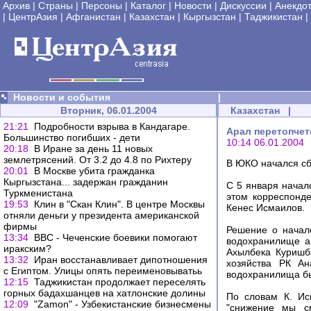
Архив
|
Страны
|
Персоны
|
Каталог
|
Новости
|
Дискуссии
|
Анекдо
|
ЦентрАзия
|
Афганистан
|
Казахстан
|
Кыргызстан
|
Таджикистан
|
Новости и события
|
Вторник, 06.01.2004
Казахстан
|
21:21
Подробности взрыва в Кандагаре.
Арал перетопчет
Большинcтво погибших - дети
10:14 06.01.2004
20:18
В Иране за день 11 новых
землетрясений. От 3.2 до 4.8 по Рихтеру
В ЮКО начался сб
20:01
В Москве убита гражданка
Кыргызстана... задержан гражданин
С 5 января начал
Туркменистана
этом корреспонде
19:53
Клин в "Скан Клин". В центре Москвы
Кенес Исмаилов.
отняли деньги у президента американской
фирмы
Решение о начал
13:34
ВВС - Чеченские боевики помогают
водохранилище а
иракским?
Ахылбека Куришб
13:32
Иран восстанавливает дипотношения
хозяйства РК Ан
с Египтом. Улицы опять переименовыватьь
водохранилища бы
12:15
Таджикистан продолжает переселять
горных бадахшанцев на хатлонские долины
По словам К. Ис
12:09
"Zamon" - Узбекистанские бизнесмены
"снижение мы см