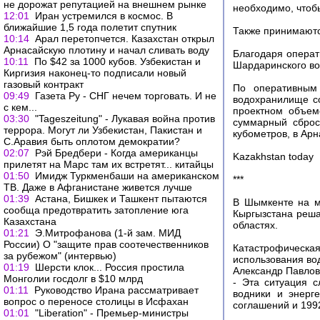
не дорожат репутацией на внешнем рынке
необходимо, чтоб
12:01
Иран устремился в космос. В
ближайшие 1,5 года полетит спутник
Также принимаютс
10:14
Арал перетопчется. Казахстан открыл
Арнасайскую плотину и начал сливать воду
Благодаря операт
10:11
По $42 за 1000 кубов. Узбекистан и
Шардаринского во
Киргизия наконец-то подписали новый
газовый контракт
По оперативным
09:49
Газета Ру - СНГ нечем торговать. И не
водохранилище со
с кем...
проектном объем
03:30
"Tageszeitung" - Лукавая война против
суммарный сброс
террора. Могут ли Узбекистан, Пакистан и
кубометров, в Арн
С.Аравия быть оплотом демократии?
02:07
Рэй Бредбери - Когда американцы
Kazakhstan today
прилетят на Марс там их встретят... китайцы
01:50
Имидж Туркменбаши на американском
***
ТВ. Даже в Афганистане живется лучше
01:39
Астана, Бишкек и Ташкент пытаются
В Шымкенте на м
сообща предотвратить затопление юга
Кыргызстана реша
Казахстана
областях.
01:21
Э.Митрофанова (1-й зам. МИД
России) О "защите прав соотечественников
Катастрофическа
за рубежом" (интервью)
использования во
01:19
Шерсти клок... Россия простила
Александр Павлов
Монголии госдолг в $10 млрд
- Эта ситуация с
01:11
Руководство Ирана рассматривает
водники и энерг
вопрос о переносе столицы в Исфахан
соглашений и 1992
01:01
"Liberation" - Премьер-министры