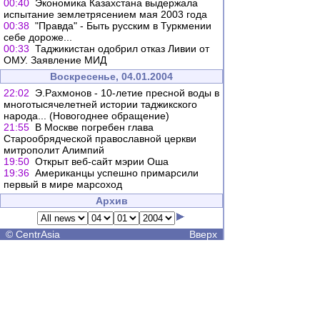
00:40
Экономика Казахстана выдержала
испытание землетрясением мая 2003 года
00:38
"Правда" - Быть русским в Туркмении
себе дороже...
00:33
Таджикистан одобрил отказ Ливии от
ОМУ. Заявление МИД
Воскресенье, 04.01.2004
22:02
Э.Рахмонов - 10-летие пресной воды в
многотысячелетней истории таджикского
народа... (Новогоднее обращение)
21:55
В Москве погребен глава
Старообрядческой православной церкви
митрополит Алимпий
19:50
Открыт веб-сайт мэрии Оша
19:36
Американцы успешно примарсили
первый в мире марсоход
Архив
©
CentrAsia
Вверх