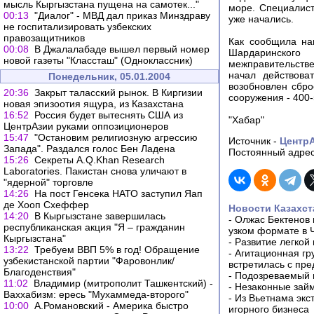
мысль Кыргызстана пущена на самотек..."
море. Специалист
00:13
"Диалог" - МВД дал приказ Минздраву
уже начались.
не госпитализировать узбекских
правозащитников
Как сообщила на
00:08
В Джалалабаде вышел первый номер
Шардаринского
новой газеты "Классташ" (Одноклассник)
межправительств
начал действова
Понедельник, 05.01.2004
возобновлен сбро
20:36
Закрыт таласский рынок. В Киргизии
сооружения - 400-
новая эпизоотия ящура, из Казахстана
16:52
Россия будет вытеснять США из
"Хабар"
ЦентрАзии руками оппозиционеров
15:47
"Остановим религиозную агрессию
Источник -
Центр
Запада". Раздался голос Бен Ладена
Постоянный адрес
15:26
Секреты A.Q.Khan Research
Laboratories. Пакистан снова уличают в
"ядерной" торговле
14:26
На пост Генсека НАТО заступил Яап
де Хооп Схеффер
Новости Казахст
14:20
В Кыргызстане завершилась
-
Олжас Бектенов 
республиканская акция "Я – гражданин
узком формате в 
Кыргызстана"
-
Развитие легкой
13:22
Требуем ВВП 5% в год! Обращение
-
Агитационная гр
узбекистанской партии "Фаровонлик/
встретилась с пр
Благоденствия"
-
Подозреваемый в
11:02
Владимир (митрополит Ташкентский) -
-
Незаконные займ
Ваххабизм: ересь "Мухаммеда-второго"
-
Из Вьетнама экс
10:00
А.Романовский - Америка быстро
игорного бизнеса