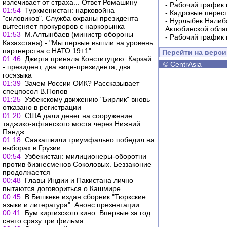
излечивает от страха... Ответ Ромашину
-
Рабочий график 
01:54
Туркменистан: нарковойна
-
Кадровые перес
"силовиков". Служба охраны президента
-
Нурлыбек Налиб
вытесняет прокуроров с наркорынка
Актюбинской обла
01:53
М.Алтынбаев (министр обороны
-
Рабочий график 
Казахстана) - "Мы первые вышли на уровень
партнерства с НАТО 19+1"
Перейти на верс
01:46
Джирга приняла Конституцию: Карзай
©
CentrAsia
- президент, два вице-президента, два
госязыка
01:39
Зачем России ОИК? Рассказывает
спецпосол В.Попов
01:25
Узбекскому движению "Бирлик" вновь
отказано в регистрации
01:20
США дали денег на сооружение
таджико-афганского моста через Нижний
Пяндж
01:18
Саакашвили триумфально победил на
выборах в Грузии
00:54
Узбекистан: милиционеры-оборотни
против бизнесменов Соколовых. Беззаконие
продолжается
00:48
Главы Индии и Пакистана лично
пытаются договориться о Кашмире
00:45
В Бишкеке издан сборник "Тюркские
языки и литература". Анонс презентации
00:41
Бум киргизского кино. Впервые за год
снято сразу три фильма