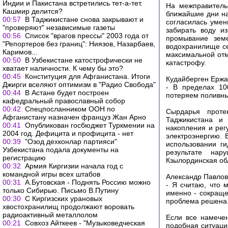
Индии и Пакистана встретились тет-а-тет.
На межправитель
Кашмир делится?
ближайшие дни на
00:57
В Таджикистане снова закрывают и
согласилась умен
"проверяют" независимые газеты
забирать воду и
00:56
Список "врагов прессы" 2003 года от
промывание зем
"Репортеров без границ": Ниязов, Назарбаев,
водохранилище се
Каримов...
максимальной отм
00:50
В Узбекистане катострофически не
катастрофу.
хватает наличности. К чему бы это?
00:45
Конституция для Афганистана. Итоги
Кудайберген Ержа
Джирги вселяют оптимизм в "Радио Свобода"
- В пределах 10
00:44
В Астане будет построен
потеряем поливны
кафедральный православный собор
00:42
Спецпосланником ООН по
Сырдарья протек
Афганистану назначен француз Жан Арно
Таджикистана и 
00:41
Опубликован госбюджет Туркмении на
накопления и рег
2004 год. Дефицита и профицита - нет
электроэнергию. 
00:39
"Озод дехконлар партияси"
использовании г
Узбекистана подала документы на
результате нар
регистрацию
Кзылординская обл
00:32
Армия Киргизии начала год с
командной игры всех штабов
Александр Павлов
00:31
А.Бутовская - Поднять Россию можно
- Я считаю, что 
только Сибирью. Письмо В.Путину
именно - сокраще
00:30
С Киргизских урановых
проблема решена
хвостохранилищ продолжают воровать
радиоактивный металлолом
Если все намечен
00:21
Совхоз Айткеев - "Музыковедческая
подобная ситуаци