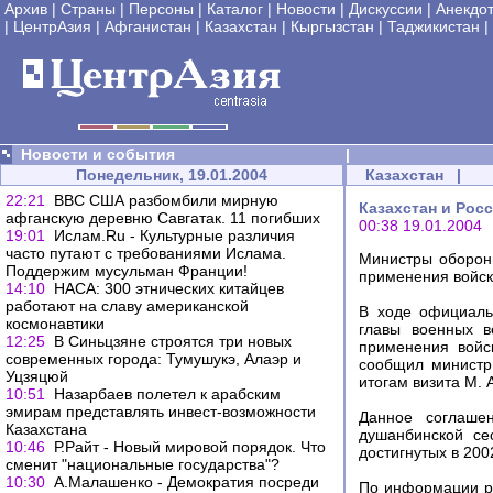
Архив
|
Страны
|
Персоны
|
Каталог
|
Новости
|
Дискуссии
|
Анекдо
|
ЦентрАзия
|
Афганистан
|
Казахстан
|
Кыргызстан
|
Таджикистан
|
Новости и события
|
Понедельник, 19.01.2004
Казахстан
|
22:21
ВВС США разбомбили мирную
Казахстан и Рос
афганскую деревню Савгатак. 11 погибших
00:38 19.01.2004
19:01
Ислам.Ru - Культурные различия
часто путают с требованиями Ислама.
Министры оборон
Поддержим мусульман Франции!
применения войск
14:10
НАСА: 300 этнических китайцев
работают на славу американской
В ходе официаль
космонавтики
главы военных в
12:25
В Синьцзяне строятся три новых
применения войс
современных города: Тумушукэ, Алаэр и
сообщил министр
Уцзяцюй
итогам визита М.
10:51
Назарбаев полетел к арабским
эмирам представлять инвест-возможности
Данное соглаше
Казахстана
душанбинской се
10:46
Р.Райт - Новый мировой порядок. Что
достигнутых в 20
сменит "национальные государства"?
10:30
А.Малашенко - Демократия посреди
По информации ро