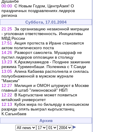
Душанбе
00:00
С Новым Годом, ЦентрАзия! О
праздничных поздравлениях лидеров
региона
Суббота, 17.01.2004
21:25
За организацию незаконной миграции
- уголовная ответственность. Инициативы
МВД России
17:51
Акция протеста в Иране становится
актом политического поста
14:26
Разворот самолета. Мушарраф не
пустил лидеров оппозиции в столицу
13:23
К.Аразмухамедов - Позднее зажигание
режима Туркменбаши. Полемика с Т.Саеди
13:05
Алина Кабаева располнела и снялась
полуобнаженной в мужском журнале
"Максим"
12:27
Милиция и ОМОН штурмуют в Москве
главный штаб "лимоновской" НБП
12:22
В Кыргызстане может появиться
китайский университет
12:13
Кубок мира по бильярду в юношеском
разряде опять выиграл кыргызстанец
К.Сагынбаев
Архив