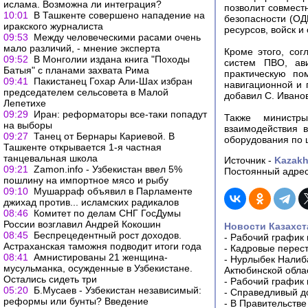
ислама. Возможна ли интеграция?
позволит совмест
10:01
В Ташкенте совершено нападение на
безопасности (ОД
иракского журналиста
ресурсов, войск и
09:53
Между человеческими расами очень
мало различий, - мнение эксперта
Кроме этого, сог
09:52
В Монголии издана книга "Походы
систем ПВО, ави
Батыя" с планами захвата Рима
практическую по
09:41
Пакистанец Гохар Али-Шах избран
навигационной и 
председателем сельсовета в Малой
добавил С. Иванов
Лепетихе
09:29
Иран: реформаторы все-таки попадут
Также министр
на выборы
взаимодействия в
09:27
Танец от Бернары Кариевой. В
оборудования по 
Ташкенте открывается 1-я частная
танцевальная школа
Источник -
Kazakh
09:21
Zamon.info - Узбекистан ввел 5%
Постоянный адрес
пошлину на импортное мясо и рыбу
09:10
Мушарраф объявил в Парламенте
джихад против... исламских радикалов
08:46
Комитет по делам СНГ ГосДумы
России возглавил Андрей Кокошин
Новости Казахст
08:45
Беспрецедентный рост доходов.
-
Рабочий график 
Астраханская таможня подводит итоги года
-
Кадровые перес
08:41
Амнистированы 21 женщина-
-
Нурлыбек Налиб
мусульманка, осужденные в Узбекистане.
Актюбинской обла
Остались сидеть три
-
Рабочий график 
05:20
Б.Мусаев - Узбекистан независимый:
-
Справедливый до
реформы или бунты? Введение
-
В Правительстве