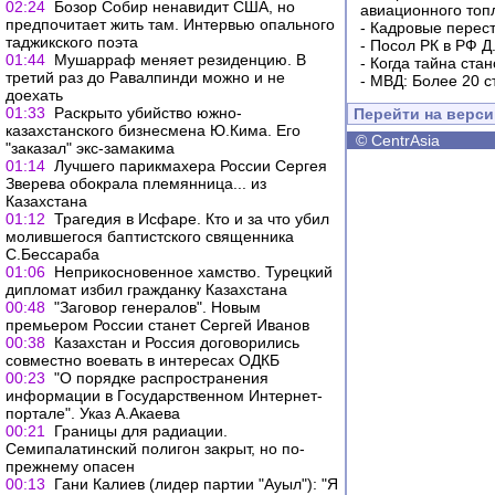
02:24
Бозор Собир ненавидит США, но
авиационного топ
предпочитает жить там. Интервью опального
-
Кадровые перес
таджикского поэта
-
Посол РК в РФ Д
01:44
Мушарраф меняет резиденцию. В
-
Когда тайна ста
третий раз до Равалпинди можно и не
-
МВД: Более 20 с
доехать
01:33
Раскрыто убийство южно-
Перейти на верс
казахстанского бизнесмена Ю.Кима. Его
©
CentrAsia
"заказал" экс-замакима
01:14
Лучшего парикмахера России Сергея
Зверева обокрала племянница... из
Казахстана
01:12
Трагедия в Исфаре. Кто и за что убил
молившегося баптистского священника
С.Бессараба
01:06
Неприкосновенное хамство. Турецкий
дипломат избил гражданку Казахстана
00:48
"Заговор генералов". Новым
премьером России станет Сергей Иванов
00:38
Казахстан и Россия договорились
совместно воевать в интересах ОДКБ
00:23
"О порядке распространения
информации в Государственном Интернет-
портале". Указ А.Акаева
00:21
Границы для радиации.
Семипалатинский полигон закрыт, но по-
прежнему опасен
00:13
Гани Калиев (лидер партии "Ауыл"): "Я