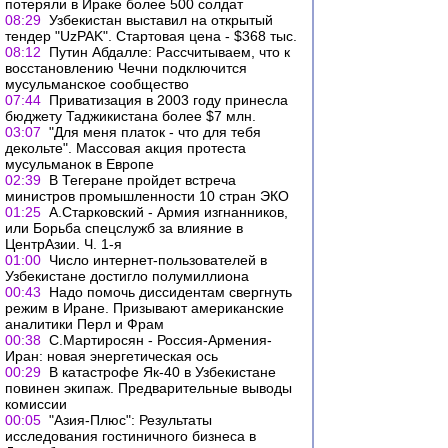
потеряли в Ираке более 500 солдат
08:29
Узбекистан выставил на открытый
тендер "UzPAK". Стартовая цена - $368 тыс.
08:12
Путин Абдалле: Рассчитываем, что к
восстановлению Чечни подключится
мусульманское сообщество
07:44
Приватизация в 2003 году принесла
бюджету Таджикистана более $7 млн.
03:07
"Для меня платок - что для тебя
декольте". Массовая акция протеста
мусульманок в Европе
02:39
В Тегеране пройдет встреча
министров промышленности 10 стран ЭКО
01:25
А.Старковский - Армия изгнанников,
или Борьба спецслужб за влияние в
ЦентрАзии. Ч. 1-я
01:00
Число интернет-пользователей в
Узбекистане достигло полумиллиона
00:43
Надо помочь диссидентам свергнуть
режим в Иране. Призывают американские
аналитики Перл и Фрам
00:38
С.Мартиросян - Россия-Армения-
Иран: новая энергетическая ось
00:29
В катастрофе Як-40 в Узбекистане
повинен экипаж. Предварительные выводы
комиссии
00:05
"Азия-Плюс": Результаты
исследования гостиничного бизнеса в