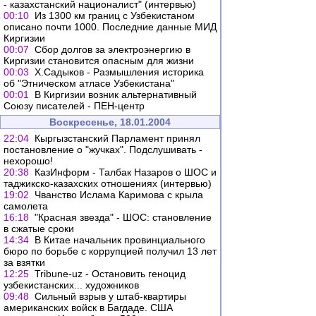
- казахстанский националист" (интервью)
00:10
Из 1300 км границ с Узбекистаном
описано почти 1000. Последние данные МИД
Киргизии
00:07
Сбор долгов за электроэнергию в
Киргизии становится опасным для жизни
00:03
Х.Садыков - Размышления историка
об "Этническом атласе Узбекистана"
00:01
В Киргизии возник альтернативный
Союзу писателей - ПЕН-центр
Воскресенье, 18.01.2004
22:04
Кыргызстанский Парламент принял
постановление о "жучках". Подслушивать -
нехорошо!
20:38
КазИнформ - Талбак Назаров о ШОС и
таджикско-казахских отношениях (интервью)
19:02
Чванство Ислама Каримова с крыла
самолета
16:18
"Красная звезда" - ШОС: становление
в сжатые сроки
14:34
В Китае начальник провинциального
бюро по борьбе с коррупцией получил 13 лет
за взятки
12:25
Tribune-uz - Остановить геноцид
узбекистанских... художников
09:48
Сильный взрыв у штаб-квартиры
американских войск в Багдаде. США