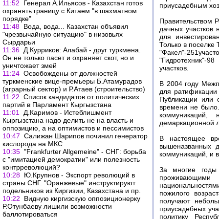
11:52
Генерал А.Ильясов - Казахстан готов
приусадебным хоз
охранять границу с Китаем "в шахматном
порядке"
Правительством Р
11:48
Вода, вода... Казахстан объявил
дачных участков 
"чрезвычайную ситуацию" в низовьях
для инвестирова
Сырдарьи
Только в поселке
11:36
Д.Курриков: Алабай - друг туркмена.
"Факел"-251участо
Он не только пасет и охраняет скот, но и
"Гидротехник"-98
уничтожает змей
участков.
11:24
Освобождены от должностей
туркменские вице-премьеры Б.Атамурадов
В 2004 году Межп
(аграрный сектор) и Р.Атаев (строительство)
для ратификации 
11:22
Список кандидатов от политических
Публикации или 
партий в Парламент Кыргызстана
времени не было
11:01
Д.Каримов - Истеблишмент
коммуникаций,
Кыргызстана надо делить не на власть и
демаркационной л
оппозицию, а на оптимистов и пессимистов
10:47
Салижан Шарипов починил генератор
В настоящее вр
кислорода на МКС
вышеназванных д
10:35
"Frankfurter Allgemeine" - СНГ: борьба
коммуникаций, и 
с "имитацией демократии" или полезность
контрреволюций?
За многие годы
10:28
Ю.Крупнов - Экспорт революций в
проживающими 
страны СНГ. "Оранжевые" инструктируют
национальностям
подельников из Киргизии, Казахстана и пр.
пожилого возрас
10:22
Видную киргизскую оппозиционерку
получают неболь
Р.Отунбаеву лишили возможности
приусадебных учас
баллотироваться
политику Респуб