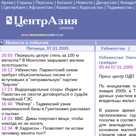
Архив
|
Страны
|
Персоны
|
Каталог
|
Новости
|
Дискуссии
|
Анекдо
|
ЦентрАзия
|
Афганистан
|
Казахстан
|
Кыргызстан
|
Таджикистан
|
Новости и события
|
Пятница, 07.01.2005
Узбекистан
|
20:55
Перерыть целую степь за 100 кг
Узбекистан: Уни
металла? В Монголии закрывают мелкие
граждан
золотошахты
00:44 07.01.2005
18:12
Узбекистан: Паркентский хоким
требует объяснительных писем от
Пресс центр ОДП
вступивших в "неправильную" партию
"Бирлик"
По инициативе п
17:23
Водораздельные споры. Индия и
января 2005г. в
Пакистан не смогли договориться о судьбе
дачных участков 
Ченабской ГЭС
владельцы жилья 
16:40
"Рейтер" - Таджикский узник
американской базы в Гуантанамо рассказал
В разное время
о пытках
организованы са
14:33
BBC: Дамы покупают вещи, чтобы
поселки в соотве
никогда их не носить
для земледелия,
12:34
Ф.Харрисон - Позволяет ли ислам
основном малооб
человеку менять пол?
строили свои до