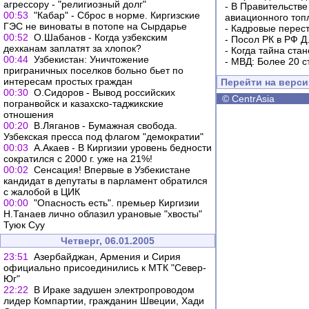
агрессору - "религиозный долг"
-
В Правительстве
00:53
"Кабар" - Сброс в норме. Киргизские
авиационного топ
ГЭС не виноваты в потопе на Сырдарье
-
Кадровые перес
00:52
О.Шабанов - Когда узбекским
-
Посол РК в РФ Д
дехканам заплатят за хлопок?
-
Когда тайна ста
00:44
Узбекистан: Уничтожение
-
МВД: Более 20 с
приграничных поселков больно бьет по
интересам простых граждан
Перейти на верс
00:30
О.Сидоров - Вывод российских
©
CentrAsia
погранвойск и казахско-таджикские
отношения
00:20
В.Ляганов - Бумажная свобода.
Узбекская пресса под флагом "демократии"
00:03
А.Акаев - В Киргизии уровень бедности
сократился с 2000 г. уже на 21%!
00:02
Сенсация! Впервые в Узбекистане
кандидат в депутаты в парламент обратился
с жалобой в ЦИК
00:00
"Опасность есть". премьер Киргизии
Н.Танаев лично облазил урановые "хвосты"
Туюк Суу
Четверг, 06.01.2005
23:51
Азербайджан, Армения и Сирия
официально присоединились к МТК "Север-
Юг"
22:22
В Ираке задушен электропроводом
лидер Компартии, гражданин Швеции, Хади