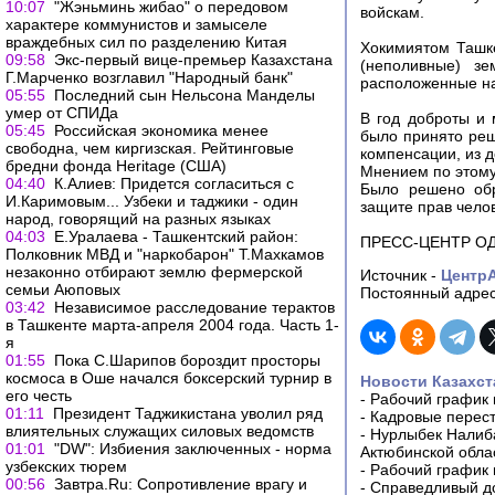
10:07
"Жэньминь жибао" о передовом
войскам.
характере коммунистов и замыселе
враждебных сил по разделению Китая
Хокимиятом Ташк
09:58
Экс-первый вице-премьер Казахстана
(неполивные) зе
Г.Марченко возглавил "Народный банк"
расположенные на
05:55
Последний сын Нельсона Манделы
умер от СПИДа
В год доброты и 
05:45
Российская экономика менее
было принято реш
свободна, чем киргизская. Рейтинговые
компенсации, из 
бредни фонда Heritage (США)
Мнением по этому
04:40
К.Алиев: Придется согласиться с
Было решено обр
И.Каримовым... Узбеки и таджики - один
защите прав чело
народ, говорящий на разных языках
04:03
Е.Уралаева - Ташкентский район:
ПРЕСС-ЦЕНТР О
Полковник МВД и "наркобарон" Т.Махкамов
незаконно отбирают землю фермерской
Источник -
Центр
семьи Аюповых
Постоянный адрес
03:42
Независимое расследование терактов
в Ташкенте марта-апреля 2004 года. Часть 1-
я
01:55
Пока С.Шарипов бороздит просторы
космоса в Оше начался боксерский турнир в
Новости Казахст
его честь
-
Рабочий график 
01:11
Президент Таджикистана уволил ряд
-
Кадровые перес
влиятельных служащих силовых ведомств
-
Нурлыбек Налиб
01:01
"DW": Избиения заключенных - норма
Актюбинской обла
узбекских тюрем
-
Рабочий график 
00:56
Завтра.Ru: Сопротивление врагу и
-
Справедливый до