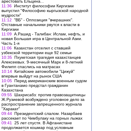
арестовать Ельцина...
11:36
Институт философии Киргизии
выпустил "Философию кыргызской народной
мудрости"
11:12
"ВБ" - Оппозиция "вчерашних".
Отставные начальники рвутся к власти в
Киргизии
11:09
А.Рашид - Талибан: Ислам, нефть, и
новая Большая игра в Центральной Азии.
Часть 1-я
11:06
Казахстан отселил с ставшей
узбекской территории еще 92 семьи
10:35
Пхукетская трагедия казахстанцев
Алексеевых. 9-месячный Марк и 8-летний
Филипп спаслись на матрасах
10:14
Китайские автомобили "Цижуй"
впервые выйдут на рынок США
10:05
Перед американским военным судом
в Гуантанамо предстал гражданин
Казахстана
09:55
Шахрисабз: против правозащитницы
Ж.Рузиевой возбуждено уголовное дело за
распространение запрещенного журнала
"Харакат"
09:44
Президентский слалом. Назарбаев
рассекает по Чимбулаку на горных лыжах
09:41
25 лет спустя. В Афганистане
продолжается кошмар под условным