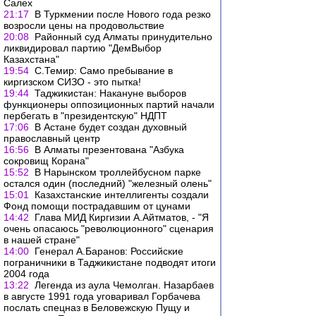
Салех
21:17
В Туркмении после Нового года резко
возросли цены на продовольствие
20:08
Районный суд Алматы принудительно
ликвидировал партию "ДемВыбор
Казахстана"
19:54
С.Темир: Само пребывание в
киргизском СИЗО - это пытка!
19:44
Таджикистан: Накануне выборов
функционеры оппозиционных партий начали
пербегать в "президентскую" НДПТ
17:06
В Астане будет создан духовный
православный центр
16:56
В Алматы презентована "Азбука
сокровищ Корана"
15:52
В Нарынском троллейбусном парке
остался один (последний) "железный олень"
15:01
Казахстанские интеллигенты создали
Фонд помощи пострадавшим от цунами
14:42
Глава МИД Киргизии А.Айтматов, - "Я
очень опасаюсь "революционного" сценария
в нашей стране"
14:00
Генерал А.Баранов: Российские
пограничники в Таджикистане подводят итоги
2004 года
13:22
Легенда из аула Чемолган. Назарбаев
в августе 1991 года уговаривал Горбачева
послать спецназ в Беловежскую Пущу и