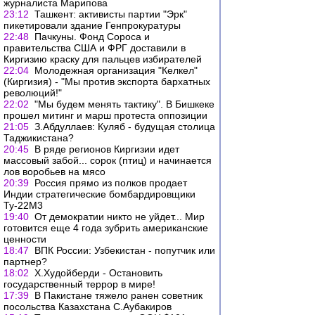
журналиста Марипова
23:12
Ташкент: активисты партии "Эрк"
пикетировали здание Генпрокуратуры
22:48
Пачкуны. Фонд Сороса и
правительства США и ФРГ доставили в
Киргизию краску для пальцев избирателей
22:04
Молодежная организация "Келкел"
(Киргизия) - "Мы против экспорта бархатных
революций!"
22:02
"Мы будем менять тактику". В Бишкеке
прошел митинг и марш протеста оппозиции
21:05
З.Абдуллаев: Куляб - будущая столица
Таджикистана?
20:45
В ряде регионов Киргизии идет
массовый забой... сорок (птиц) и начинается
лов воробьев на мясо
20:39
Россия прямо из полков продает
Индии стратегические бомбардировщики
Ту-22М3
19:40
От демократии никто не уйдет... Мир
готовится еще 4 года зубрить американские
ценности
18:47
ВПК России: Узбекистан - попутчик или
партнер?
18:02
Х.Худойберди - Остановить
государственный террор в мире!
17:39
В Пакистане тяжело ранен советник
посольства Казахстана С.Аубакиров