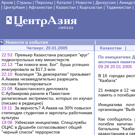
Архив
|
Страны
|
Персоны
|
Каталог
|
Новости
|
Дискуссии
|
Анекдо
|
ЦентрАзия
|
Афганистан
|
Казахстан
|
Кыргызстан
|
Таджикистан
|
Новости и события
|
Четверг, 20.01.2005
Казахстан
|
22:53
Премьер Казахстана расширил "круг"
По инициативе Д
подконтрольных ему министерств
молчания памяти
22:13
"Так помоги мне, Бог". Буша успешно
09:28 20.01.2005
инагуировали за $17,3 млн
22:10
Коалиция "За демократию" призывает
В 16 городах рес
А.Акаева незамедлительно разрешить
"Казбата"
послам баллотироваться
21:08
Казахстанского дипломата
21 января в 12 ч
С.Аубакирова ранили в Пакистане
память о погибше
религиозные экстремисты, которых он изучал
(письмо в редакцию)
Инициатива почт
19:11
За верность? А.Акаев на 30% повысил
организации "Выб
стипендии студентам и зарплаты работникам
культуры
Как сообщалось 
19:08
Узбекская инициатива. Спецслужбы
погибли капитан
ОЦАС в Душанбе согласовывают общий
батальона "Казба
"черный список" террористов
казахстанцев и се