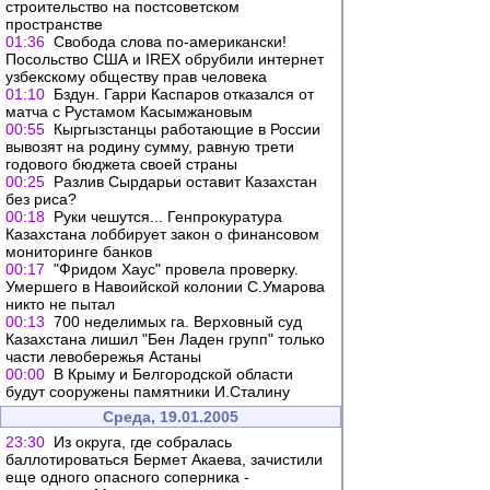
строительство на постсоветском
пространстве
01:36
Свобода слова по-американски!
Посольство США и IREX обрубили интернет
узбекскому обществу прав человека
01:10
Бздун. Гарри Каспаров отказался от
матча с Рустамом Касымжановым
00:55
Кыргызстанцы работающие в России
вывозят на родину сумму, равную трети
годового бюджета своей страны
00:25
Разлив Сырдарьи оставит Казахстан
без риса?
00:18
Руки чешутся... Генпрокуратура
Казахстана лоббирует закон о финансовом
мониторинге банков
00:17
"Фридом Хаус" провела проверку.
Умершего в Навоийской колонии С.Умарова
никто не пытал
00:13
700 неделимых га. Верховный суд
Казахстана лишил "Бен Ладен групп" только
части левобережья Астаны
00:00
В Крыму и Белгородской области
будут сооружены памятники И.Сталину
Среда, 19.01.2005
23:30
Из округа, где собралась
баллотироваться Бермет Акаева, зачистили
еще одного опасного соперника -