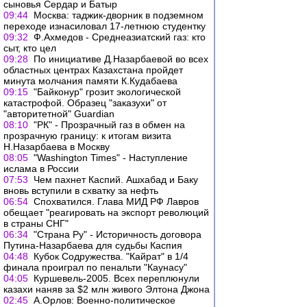
сыновья Сердар и Батыр
09:44
Москва: таджик-дворник в подземном
переходе изнасиловал 17-летнюю студентку
09:32
Ф.Ахмедов - Среднеазиатский газ: кто
сыт, кто цел
09:28
По инициативе Д.Назарбаевой во всех
областных центрах Казахстана пройдет
минута молчания памяти К.Кудабаева
09:15
"Байконур" грозит экологической
катастрофой. Образец "заказухи" от
"авторитетной" Guardian
08:10
"РК" - Прозрачный газ в обмен на
прозрачную границу: к итогам визита
Н.Назарбаева в Москву
08:05
"Washington Times" - Наступление
ислама в России
07:53
Чем пахнет Каспий. Ашхабад и Баку
вновь вступили в схватку за нефть
06:54
Спохватился. Глава МИД РФ Лавров
обещает "реагировать на экспорт революций
в страны СНГ"
06:34
"Страна Ру" - Историчность договора
Путина-Назарбаева для судьбы Каспия
04:48
Кубок Содружества. "Кайрат" в 1/4
финала проиграл по пенальти "Каунасу"
04:05
Куршевель-2005. Всех переплюнули
казахи наняв за $2 млн живого Элтона Джона
02:45
А.Орлов: Военно-политическое