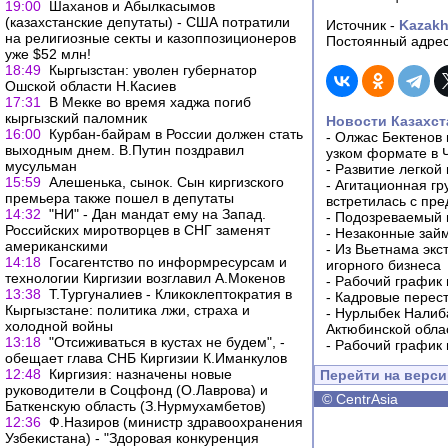
19:00
Шаханов и Абылкасымов
(казахстанские депутаты) - США потратили
Источник -
Kazakh
на религиозные секты и казоппозиционеров
Постоянный адрес
уже $52 млн!
18:49
Кыргызстан: уволен губернатор
Ошской области Н.Касиев
17:31
В Мекке во время хаджа погиб
кыргызский паломник
Новости Казахст
16:00
Курбан-байрам в России должен стать
-
Олжас Бектенов 
выходным днем. В.Путин поздравил
узком формате в 
мусульман
-
Развитие легкой
15:59
Алешенька, сынок. Сын киргизского
-
Агитационная гр
премьера также пошел в депутаты
встретилась с пр
14:32
"НИ" - Дан мандат ему на Запад.
-
Подозреваемый в
Российских миротворцев в СНГ заменят
-
Незаконные займ
американскими
-
Из Вьетнама экс
14:18
Госагентство по информресурсам и
игорного бизнеса
технологии Киргизии возглавил А.Мокенов
-
Рабочий график 
13:38
Т.Тургуналиев - Кликоклептократия в
-
Кадровые перес
Кыргызстане: политика лжи, страха и
-
Нурлыбек Налиб
холодной войны
Актюбинской обла
13:18
"Отсиживаться в кустах не будем", -
-
Рабочий график 
обещает глава СНБ Киргизии К.Иманкулов
12:48
Киргизия: назначены новые
Перейти на верс
руководители в Соцфонд (О.Лаврова) и
©
CentrAsia
Баткенскую область (З.Нурмухамбетов)
12:36
Ф.Назиров (министр здравоохранения
Узбекистана) - "Здоровая конкуренция