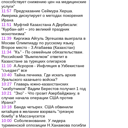
способствует снижению цен на медицинские
услуги"
11:57
Предсказание Сеймура Херша.
Америка дискутирует о методах покорения
Ирана
11:51
Муфтий Казахстана А.Дербисали:
"Курбан-айт – это великий праздник
монотеизма"
11:39
Киргизка Айгуль Эргешова выиграла в
Москве Олимпиаду по русскому языку.
Второе место - З.Атабаева (Казахстан)
11:34
"Къ" - По семейным обязательствам.
Российский "Вымпелком" ответит в
Казахстане за турецких олигархов
11:10
А.Асроров - Инфляция в Узбекистане
"съедает" все
10:40
Тайна печника. Где искать архив
Уральского казачьего войска?
10:27
Главарь южно-казахстанских
"хизбутчиков" Вадим Берестов получил 1 год
10:21
"Эхо" - Что грозит Азербайджану, в
случае начала операции США против
Ирана?
10:18
Банда четырех. США обвинили
китайцев в желании взорвать "грязную
бомбу" в Массачусетсе
10:00
Соболезнование. У лидера
туркменской оппозиции Н.Ханамова погибли