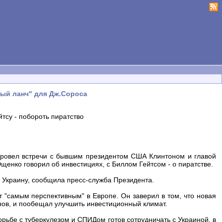
ный ланч" для Дж.Сороса
тсу - побороть пиратство
ровел встречи с бывшим президентом США Клинтоном и главой
щенко говорил об инвестициях, с Биллом Гейтсом - о пиратстве.
 Украину, сообщила пресс-служба Президента.
 "самым перспективным" в Европе. Он заверил в том, что новая
нов, и пообещал улучшить инвестиционный климат.
рьбе с туберкулезом и СПИДом готов сотрудничать с Украиной, в