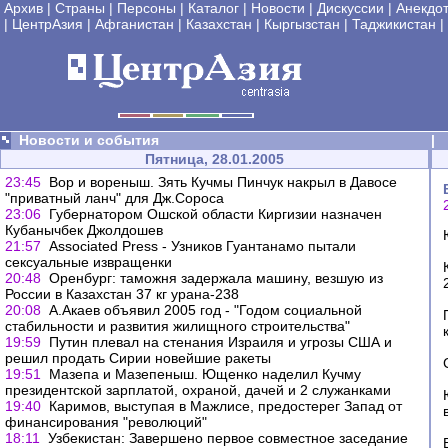
Архив
|
Страны
|
Персоны
|
Каталог
|
Новости
|
Дискуссии
|
Анекдо
|
ЦентрАзия
|
Афганистан
|
Казахстан
|
Кыргызстан
|
Таджикистан
|
Новости и события
|
Пятница, 28.01.2005
23:45
Вор и вореныш. Зять Кучмы Пинчук накрыл в Давосе
"приватный ланч" для Дж.Сороса
23:06
Губернатором Ошской области Киргизии назначен
Кубанычбек Джолдошев
21:57
Associated Press - Узников Гуантанамо пытали
сексуальные извращенки
20:48
Оренбург: таможня задержала машину, везшую из
России в Казахстан 37 кг урана-238
20:08
А.Акаев объявил 2005 год - "Годом социальной
стабильности и развития жилищного строительства"
19:59
Путин плевал на стенания Израиля и угрозы США и
решил продать Сирии новейшие ракеты
19:51
Мазепа и Мазепеныш. Ющенко наделил Кучму
президентской зарплатой, охраной, дачей и 2 служанками
19:40
Каримов, выступая в Мажлисе, предостерег Запад от
финансирования "революций"
18:11
Узбекистан: Завершено первое совместное заседание