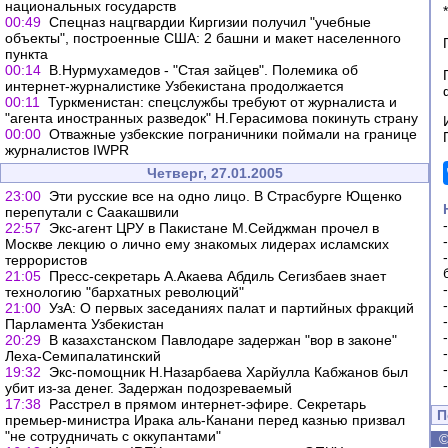
национальных государств
*
00:49
Спецназ нацгвардии Киргизии получил "учебные
объекты", построенные США: 2 башни и макет населенного
пункта
00:14
В.Нурмухамедов - "Стая зайцев". Полемика об
интернет-журналистике Узбекистана продолжается
00:11
Туркменистан: спецслужбы требуют от журналиста и
"агента иностранных разведок" Н.Герасимова покинуть страну
00:00
Отважные узбекские пограничники поймали на границе
журналистов IWPR
Четверг, 27.01.2005
23:00
Эти русские все на одно лицо. В Страсбурге Ющенко
перепутали с Саакашвили
22:57
Экс-агент ЦРУ в Пакистане М.Сейджман прочел в
Москве лекцию о лично ему знакомых лидерах исламских
террористов
21:05
Пресс-секретарь А.Акаева Абдиль Сегизбаев знает
технологию "бархатных революций"
21:00
УзА: О первых заседаниях палат и партийных фракций
Парламента Узбекистан
20:29
В казахстанском Павлодаре задержан "вор в законе"
Леха-Семипалатинский
19:32
Экс-помощник Н.Назарбаева Харйулла Кабжанов был
убит из-за денег. Задержан подозреваемый
17:38
Расстрел в прямом интернет-эфире. Секретарь
П
премьер-министра Ирака аль-Канани перед казнью призвал
"не сотрудничать с оккупантами"