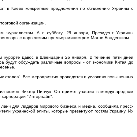
жат в Киеве конкретные предложения по сближению Украины с
торговой организации.
 журналистам. А в субботу, 29 января, Президент Украины
переговоры с норвежским премьер-министром Магне Бондевиком.
 курорте Давос в Швейцарии 26 января. В течение пяти дней
ра будут обсуждать различные вопросы - от экономики Китая до
есенье.
лых столов". Все мероприятия проводятся в условиях повышенных
бизнесмен Виктор Пинчук. Он примет участие в международном
 корпорации "Интерпайп".
 ланч для лидеров мирового бизнеса и медиа, сообщила пресс-
тели украинской элиты, которые презентуют гостям Украину. Их