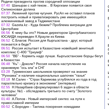
Родичи президента против сородичей оппозиции
07:40
Шанырак с хай-теком... В Киргизии появится своя
Силиконовая долина
07:37
Люминий против чугуния. РусАл не оставил планов
построить новый и приватизировать уже имеющийся
алюминиевый завод в Таджикистане
07:32
Gazeta.kz - Куда бежим? Проблема миграции для
ЦентрАзии
06:56
К чему бы это? Новым директором ЦентрАзиатского
ЮСАИДА переведен К.Краули из Киева
06:52
С.Благов: Россия для Кыргызстана - друг, который
познается в беде?
06:51
Россия испытает в Казахстане новейший зенитный
комплекс С-400 "Триумф"
06:50
"ВБ" - Кормить надо лучше. Кыргызстанские борцы бегут
в Казахстан
06:48
"Къ" - Доколе? Россия начала наступление на
оранжевую "ось зла" в СНГ
03:28
Туркменских школьников проверяют на знание
"Рухнама" и наличие национальных шапочек "тахья"
03:18
М.Салих - "Страх Каримова углублялся из года в год
параллельно кризису в экономике" (интервью)
02:55
Н.Назарбаев сформулировал 6 задач в области
культуры: №1 - обследовать третьего по счету "Золотого
человека"
01:40
А.Попов - Новый имперский синтез: на пути к
православной империи
00:52
С.Бородин - Тактика покорения номадами