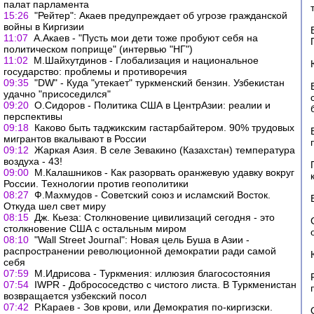
палат парламента
15:26
"Рейтер": Акаев предупреждает об угрозе гражданской
войны в Киргизии
11:07
А.Акаев - "Пусть мои дети тоже пробуют себя на
политическом поприще" (интервью "НГ")
11:02
М.Шайхутдинов - Глобализация и национальное
государство: проблемы и противоречия
09:35
"DW" - Куда "утекает" туркменский бензин. Узбекистан
удачно "присоседился"
09:20
О.Сидоров - Политика США в ЦентрАзии: реалии и
перспективы
09:18
Каково быть таджикским гастарбайтером. 90% трудовых
мигрантов вкалывают в России
09:12
Жаркая Азия. В селе Зевакино (Казахстан) температура
воздуха - 43!
09:00
М.Калашников - Как разорвать оранжевую удавку вокруг
России. Технологии против геополитики
08:27
Ф.Махмудов - Советский союз и исламский Восток.
Откуда шел свет миру
08:15
Дж. Кьеза: Столкновение цивилизаций сегодня - это
столкновение США с остальным миром
08:10
"Wall Street Journal": Новая цель Буша в Азии -
распространении революционной демократии ради самой
себя
07:59
М.Идрисова - Туркмения: иллюзия благосоcтояния
07:54
IWPR - Добрососедство с чистого листа. В Туркменистан
возвращается узбекский посол
07:42
Р.Караев - Зов крови, или Демократия по-киргизски.