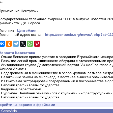
**
Примечание ЦентрАзии
Государственный телеканал Укарины "1+1" в выпуске новостей 20:0
финансиста" Дж. Сороса
Источник -
ЦентрАзия
Постоянный адрес статьи -
https://centrasia.org/newsA.php?st=1
Новости Казахстана
-
Олжас Бектенов принял участие в заседании Евразийского межпра
-
Развитие легкой промышленности обсудили с отечественными пр
-
Агитационная группа Демократической партии "Ак жол" во главе с
бизнеса Алматы
-
Подозреваемый в мошенничестве в особо крупном размере экстра
-
Незаконные займы на миллиард: в Костанае вынесен обвинитель
-
Из Вьетнама экстрадирован подозреваемый в пособничестве в орг
-
Рабочий график главы государства
-
Кадровые перестановки
-
Нурлыбек Налибаев ознакомился с крупными инфраструктурными 
-
Рабочий график главы государства
ерейти на версию с фреймами
©
CentrAsia