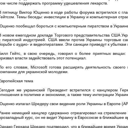
том числе поддержать программу удешевления лекарств.
В пятницу Виктор Ющенко в ходе работы форума встретился с гла
Гейтсом. Темы беседы: инвестиции в Украину и компьютерная отра
Ющенко пообещал бороться с компьютерным пиратством в Украине
В новом ежегодном докладе Торгового представительства США Укр
с пиратской индустрией. США ввели против Украины торговые са
борьбе с аудио- и видеопиратами. Эти санкции приведут к убыткам
Билл Гейтс, в свою очередь, говорил о более приятных вещах:
призвал власти задействовать этот потенциал.
По его словам, Microsoft готова расширять деятельность своего
компании для украинской молодежи.
Европейская тема
Сегодня же украинский Президент встретился с канцлером Ге
отношения в политике и экономике, а также тему интеграции Украи
Ющенко излагал Шредеру свои видение роли Украины в Европе (АР
Ранее немецкий канцлер сдержанно отреагировал на стремление У
прозападный курс, он не видит Украину в Евросоюзе в ближайшее в
Однако Герхард Шредер подтвердил, что в ближайшее время Украи