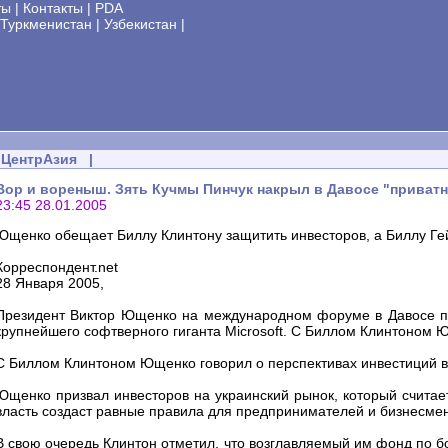
ты
|
Контакты
|
PDA
Туркменистан
|
Узбекистан
|
ЦентрАзия
|
Вор и вореныш. Зять Кучмы Пинчук накрыл в Давосе "приват
23:45 28.01.2005
Ющенко обещает Биллу Клинтону защитить инвесторов, а Биллу Гей
Корреспондент.net
28 Января 2005,
Президент Виктор Ющенко на международном форуме в Давосе п
крупнейшего софтверного гиганта Microsoft. С Биллом Клинтоном Ю
С Биллом Клинтоном Ющенко говорил о перспективах инвестиций в
Ющенко призвал инвесторов на украинский рынок, который считает
власть создаст равные правила для предпринимателей и бизнесме
В свою очередь Клинтон отметил, что возглавляемый им фонд по бо