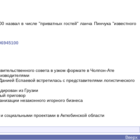
0 назвал в числе "приватных гостей" ланча Пинчука "известного
106945100
вительственного совета в узком формате в Чолпон-Ате
оизводителями
 Данией Еспаевой встретилась с представителями логистического
дирован из Грузии
ный приговор
анизации незаконного игорного бизнеса
и социальными проектами в Актюбинской области
Вверх