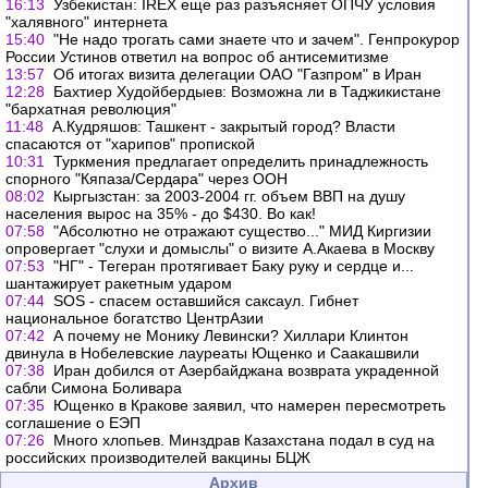
16:13
Узбекистан: IREX еще раз разъясняет ОПЧУ условия
"халявного" интернета
15:40
"Не надо трогать сами знаете что и зачем". Генпрокурор
России Устинов ответил на вопрос об антисемитизме
13:57
Об итогах визита делегации ОАО "Газпром" в Иран
12:28
Бахтиер Худойбердыев: Возможна ли в Таджикистане
"бархатная революция"
11:48
А.Кудряшов: Ташкент - закрытый город? Власти
спасаются от "харипов" пропиской
10:31
Туркмения предлагает определить принадлежность
спорного "Кяпаза/Сердара" через ООН
08:02
Кыргызстан: за 2003-2004 гг. объем ВВП на душу
населения вырос на 35% - до $430. Во как!
07:58
"Абсолютно не отражают существо..." МИД Киргизии
опровергает "слухи и домыслы" о визите А.Акаева в Москву
07:53
"НГ" - Тегеран протягивает Баку руку и сердце и...
шантажирует ракетным ударом
07:44
SOS - спасем оставшийся саксаул. Гибнет
национальное богатство ЦентрАзии
07:42
А почему не Монику Левински? Хиллари Клинтон
двинула в Нобелевские лауреаты Ющенко и Саакашвили
07:38
Иран добился от Азербайджана возврата украденной
сабли Симона Боливара
07:35
Ющенко в Кракове заявил, что намерен пересмотреть
соглашение о ЕЭП
07:26
Много хлопьев. Минздрав Казахстана подал в суд на
российских производителей вакцины БЦЖ
Архив