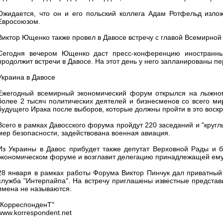
Ожидается, что он и его польский коллега Адам Ротфельд изло
Евросоюзом.
Виктор Ющенко также провел в Давосе встречу с главой Всемирной 
Сегодня вечером Ющенко даст пресс-конференцию иностранным
продолжит встречи в Давосе. На этот день у него запланированы 
Украина в Давосе
Ежегодный всемирный экономический форум открылся на лыжном
более 2 тысяч политических деятелей и бизнесменов со всего ми
будущего Ирака после выборов, которые должны пройти в это воскр
Всего в рамках Давосского форума пройдут 220 заседаний и "круг
мер безопасности, задействована военная авиация.
Из Украины в Давос прибудет также депутат Верховной Рады и 
экономическом форуме и возглавит делегацию принадлежащей ему
28 января в рамках работы Форума Виктор Пинчук дал приватный
служба "Интерпайпа". На встречу приглашены известные представи
имена не называются.
"КорреспонденТ"
www.korrespondent.net