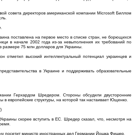
вой совета директоров американской компании Microsoft Биллом
сль.
.
аина поставлена на первое место в списке стран, не борющихся
нкци в начале 2002 года из-за невыполнения их требований по
 в размере 75 млн долларов для Украины.
 он отметил высокий интеллектуальный потенциал украинцев и
 представительства в Украине и поддерживать образовательные
рмании Герхардом Шредером. Стороны обсудили двусторонние
ны в европейские структуры, на которой так настаивает Ющенко.
)
краины скорее вступить в ЕС. Шредер сказал, что, несмотря на
ремя.
ну посетит министр иностранных дел Германии Йошка Фишер.