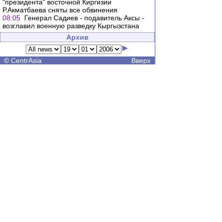
"президента" восточной Киргизии
Р.Акматбаева сняты все обвинения
08:05
Генерал Садиев - подавитель Аксы -
возглавил военную разведку Кыргызстана
Архив
©
CentrAsia
Вверх