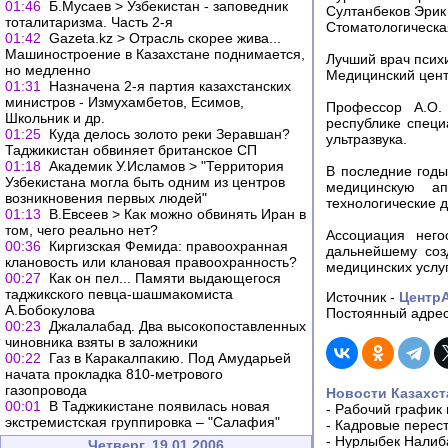
01:46
Б.Мусаев > Узбекистан - заповедник
Султанбеков Эрик
тоталитаризма. Часть 2-я
Стоматологическая
01:42
Gazeta.kz > Отрасль скорее жива...
Машиностроение в Казахстане поднимается,
Лучший врач псих
но медленно
Медицинский цен
01:31
Назначена 2-я партия казахстанских
министров - Измухамбетов, Есимов,
Профессор А.О.
Школьник и др.
республике спец
01:25
Куда делось золото реки Зеравшан?
ультразвука.
Таджикистан обвиняет британское СП
01:18
Академик У.Исламов > "Территория
В последние годы
Узбекистана могла быть одним из центров
медицинскую ап
возникновения первых людей"
технологические 
01:13
В.Евсеев > Как можно обвинять Иран в
том, чего реально нет?
Ассоциация него
00:36
Киргизская Фемида: правоохранная
дальнейшему соз
клановость или клановая правоохранность?
медицинских услу
00:27
Как он пел... Памяти выдающегося
таджикского певца-шашмакомиста
Источник -
Центр
А.Бобокулова
Постоянный адрес
00:23
Джалалабад. Два высокопоставленных
чиновника взяты в заложники
00:22
Газ в Каракалпакию. Под Амударьей
начата прокладка 810-метрового
газопровода
Новости Казахст
00:01
В Таджикистане появилась новая
-
Рабочий график 
экстремистская группировка – "Салафия"
-
Кадровые перес
-
Нурлыбек Налиб
Четверг, 19.01.2006