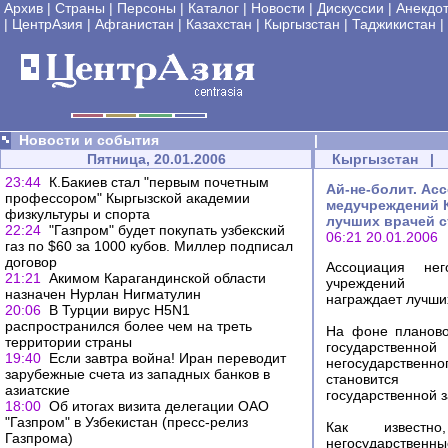
Архив
|
Страны
|
Персоны
|
Каталог
|
Новости
|
Дискуссии
|
Анекдо
|
ЦентрАзия
|
Афганистан
|
Казахстан
|
Кыргызстан
|
Таджикистан
|
Новости и события
|
Пятница, 20.01.2006
Кыргызстан
|
23:44
К.Бакиев стал "первым почетным
Ай-не-болит. Ас
профессором" Кыргызской академии
медучреждений 
физкультуры и спорта
лучших врачей 
22:24
"Газпром" будет покупать узбекский
06:21 20.01.2006
газ по $60 за 1000 кубов. Миллер подписал
договор
Ассоциация нег
21:21
Акимом Карагандинской области
учреждений
назначен Нурлан Нигматулин
награждает лучши
20:06
В Турции вирус H5N1
распространился более чем на треть
На фоне планово
территории страны
государствен
19:40
Если завтра война! Иран переводит
негосударственн
зарубежные счета из западных банков в
становится 
азиатские
государственной з
18:00
Об итогах визита делегации ОАО
"Газпром" в Узбекистан (пресс-релиз
Как извест
Газпрома)
негосударственн