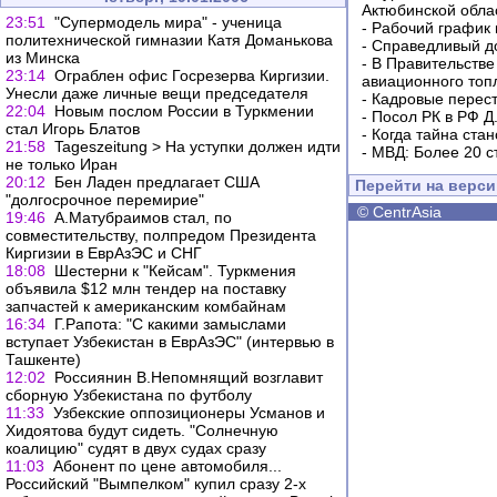
Актюбинской обла
23:51
"Супермодель мира" - ученица
-
Рабочий график 
политехнической гимназии Катя Доманькова
-
Справедливый до
из Минска
-
В Правительстве
23:14
Ограблен офис Госрезерва Киргизии.
авиационного топ
Унесли даже личные вещи председателя
-
Кадровые перес
22:04
Новым послом России в Туркмении
-
Посол РК в РФ Д
стал Игорь Блатов
-
Когда тайна ста
21:58
Tageszeitung > На уступки должен идти
-
МВД: Более 20 с
не только Иран
20:12
Бен Ладен предлагает США
Перейти на верс
"долгосрочное перемирие"
©
CentrAsia
19:46
А.Матубраимов стал, по
совместительству, полпредом Президента
Киргизии в ЕврАзЭС и СНГ
18:08
Шестерни к "Кейсам". Туркмения
объявила $12 млн тендер на поставку
запчастей к американским комбайнам
16:34
Г.Рапота: "С какими замыслами
вступает Узбекистан в ЕврАзЭС" (интервью в
Ташкенте)
12:02
Россиянин В.Непомнящий возглавит
сборную Узбекистана по футболу
11:33
Узбекские оппозиционеры Усманов и
Хидоятова будут сидеть. "Солнечную
коалицию" судят в двух судах сразу
11:03
Абонент по цене автомобиля...
Российский "Вымпелком" купил сразу 2-х