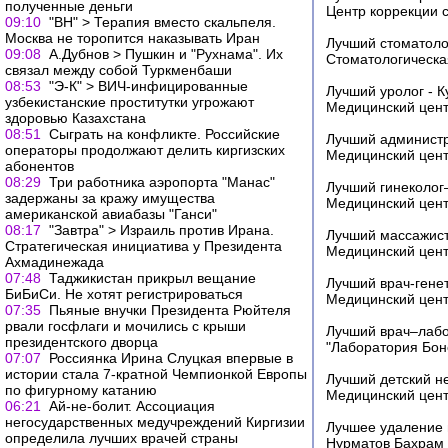
полученные деньги
Центр коррекции 
09:10
"ВН" > Терапия вместо скальпеля.
Москва не торопится наказывать Иран
Лучший стоматоло
09:08
А.Дубнов > Пушкин и "Рухнама". Их
Стоматологическая
связал между собой Туркменбаши
08:53
"Э-К" > ВИЧ-инфицированные
Лучший уролог - 
узбекистанские проститутки угрожают
Медицинский цент
здоровью Казахстана
08:51
Сыграть на конфликте. Российские
Лучший администр
операторы продолжают делить киргизских
Медицинский цент
абонентов
08:29
Три работника аэропорта "Манас"
Лучший гинеколог
задержаны за кражу имущества
Медицинский цент
американской авиабазы "Ганси"
08:17
"Завтра" > Израиль против Ирана.
Лучший массажист
Стратегическая инициатива у Президента
Медицинский цент
Ахмадинежада
07:48
Таджикистан прикрыл вещание
Лучший врач-гене
БиБиСи. Не хотят регистрироваться
Медицинский цент
07:35
Пьяные внучки Президента Рюйтеля
рвали госфлаги и мочились с крыши
Лучший врач–лабо
президентского дворца
"Лаборатория Бон
07:07
Россиянка Ирина Слуцкая впервые в
истории стала 7-кратной Чемпионкой Европы
Лучший детский н
по фигурному катанию
Медицинский цен
06:21
Ай-не-болит. Ассоциация
негосударственных медучреждений Киргизии
Лучшее удаление 
определила лучших врачей страны
Нурматов Бахрам