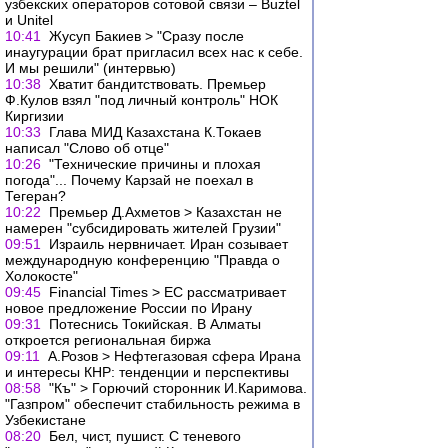
узбекских операторов сотовой связи – Buztel
и Unitel
10:41
Жусуп Бакиев > "Сразу после
инаугурации брат пригласил всех нас к себе.
И мы решили" (интервью)
10:38
Хватит бандитствовать. Премьер
Ф.Кулов взял "под личный контроль" НОК
Киргизии
10:33
Глава МИД Казахстана К.Токаев
написал "Слово об отце"
10:26
"Технические причины и плохая
погода"... Почему Карзай не поехал в
Тегеран?
10:22
Премьер Д.Ахметов > Казахстан не
намерен "субсидировать жителей Грузии"
09:51
Израиль нервничает. Иран созывает
международную конференцию "Правда о
Холокосте"
09:45
Financial Times > ЕС рассматривает
новое предложение России по Ирану
09:31
Потеснись Токийская. В Алматы
откроется региональная биржа
09:11
А.Розов > Нефтегазовая сфера Ирана
и интересы КНР: тенденции и перспективы
08:58
"Къ" > Горючий сторонник И.Каримова.
"Газпром" обеспечит стабильность режима в
Узбекистане
08:20
Бел, чист, пушист. С теневого