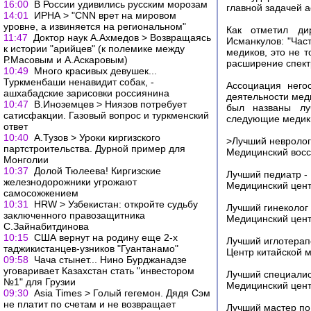
16:00
В России удивились русским морозам
главной задачей 
14:01
ИРНА > "CNN врет на мировом
уровне, а извиняется на региональном"
Как отметил ди
11:47
Доктор наук А.Ахмедов > Возвращаясь
Исманкулов: "Час
к истории "арийцев" (к полемике между
медиков, это не 
Р.Масовым и А.Аскаровым)
расширение спект
10:49
Много красивых девушек...
Туркменбаши ненавидит собак, -
Ассоциация него
ашхабадские зарисовки россиянина
деятельности мед
10:47
В.Иноземцев > Ниязов потребует
был названы лу
сатисфакции. Газовый вопрос и туркменский
следующие медики
ответ
10:40
А.Тузов > Уроки киргизского
>Лучший невролог
партстроительства. Дурной пример для
Медицинский восс
Монголии
10:37
Долой Тюлеева! Киргизские
Лучший педиатр -
железнодорожники угрожают
Медицинский цент
самосожжением
10:31
HRW > Узбекистан: откройте судьбу
Лучший гинеколог
заключенного правозащитника
Медицинский цент
С.Зайнабитдинова
10:15
США вернут на родину еще 2-х
Лучший иглотерап
таджикистанцев-узников "Гуантанамо"
Центр китайской 
09:58
Чача стынет... Нино Бурджанадзе
уговаривает Казахстан стать "инвестором
Лучший специалис
№1" для Грузии
Медицинский цен
09:30
Asia Times > Голый гегемон. Дядя Сэм
не платит по счетам и не возвращает
Лучший мастер по