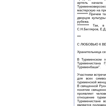
артель начала
Туркменковерсою
мастерскую на пр
********* Причем 
дворцов культуры
рубежа.
********** Так,
С.Н.Бегляров, Е.Д
***
С ЛЮБОВЬЮ К В
Хранительница се
В Туркменском г
Туркменистана 
Туркменбаши".
Участники встреч
для всех симво
туркменской женщ
В священной Рухн
понятие священно
проявляет челов
отношение турк
Туркменистане в
является положен