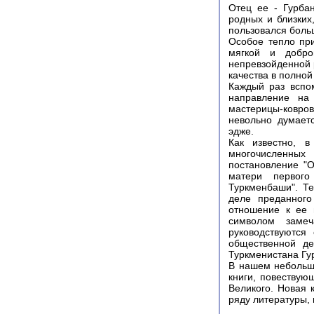
Отец ее - Гурба
родных и близких
пользовался боль
Особое тепло при
мягкой и добро
непревзойденной 
качества в полно
Каждый раз вспо
направление на
мастерицы-ковров
невольно думает
эдже.
Как известно, 
многочисленных
постановление "
матери первого
Туркменбаши". Т
деле преданного
отношение к ее 
символом замеч
руководствуются
общественной де
Туркменистана Гу
В нашем небольшо
книги, повеству
Великого. Новая 
ряду литературы,