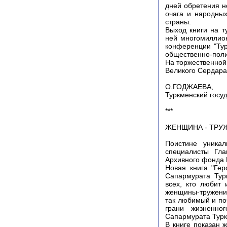
дней обретения н
очага и народных
страны.
Выход книги на т
ней многомиллион
конференции "Ту
общественно-поли
На торжественной
Великого Сердара
О.ГОДЖАЕВА,
Туркменский госуд
***
ЖЕНЩИНА - ТРУ
Поистине уникал
специалисты Гла
Архивного фонда 
Новая книга "Ге
Сапармурата Тур
всех, кто любит 
женщины-тружениц
так любимый и по
грани жизненно
Сапармурата Тур
В книге показан 