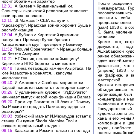
носит обратимый характер
После рождения 
12:31
А.Князев > Криминальный юг.
Ниязмуратом, Гу
Спонсоры кыргызской революции заявляют
посоветовавшись
свои права на власть
посвятить себя
12:11
Ш.Мамаев > США на пути к
предназначению. 
"Хасавюрту". Иракская война хоронит Буша и
(мая) 1938 г., в 
республиканцев
К. была уволена 
12:04
А.Дубнов > Киргизский криминал
желанию.
наступает. Премьер Кулов бросает
Кроме того, сот
"спасательный круг" президенту Бакиеву
документа, под
11:32
"Nouvel Observateur" > Иранцы больше
Ашхабадской худо
не боятся Америки
ранее обнаружен
10:21
НПОшник, останови кайыпщину!
эдже швеей-мотор
Киргизские НПО борятся с минюстом
доказывают, что
09:48
Тайна летающих камней Акыртаса. На
(апрель) 1938 г.
юге Казахстана хранятся... капсулы
на фабрике, а в
инопланетян
мастерской.
09:40
И.Аманжол > Свобода марионетки.
Краткая историче
Карзай пытается сменить политориентацию
объединившая ко
09:26
С удлиненным кузовом. "УзДЭУавто"
организации был 
начинает выпуск новой модификации Damas
концентрации на
09:20
Премьер Пакистана Ш.Азиз > "Почему
выявления и изуч
бы России не продать Пакистану ядерные
Государственны
реакторы?"
художественно-эк
09:03
Узбекский магнат И.Махмудов встает к
хана и его жены 
станку. Он купил Skoda Machine Tool и
композиции и цве
создает профильный холдинг
труда, наиболее
08:15
Казахстан и Россия только на полгода
нормы выработки**