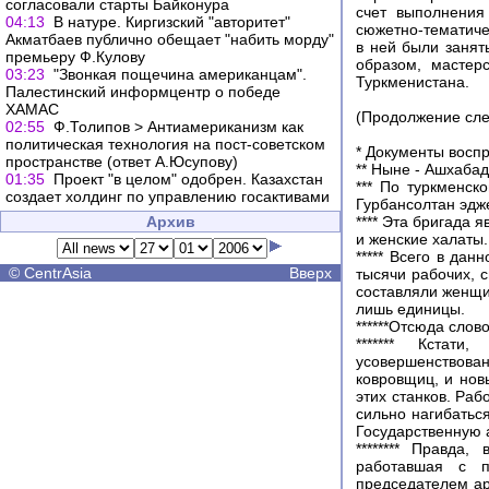
согласовали старты Байконура
счет выполнения 
04:13
В натуре. Киргизский "авторитет"
сюжетно-тематичес
Акматбаев публично обещает "набить морду"
в ней были заня
премьеру Ф.Кулову
образом, мастер
03:23
"Звонкая пощечина американцам".
Туркменистана.
Палестинский информцентр о победе
ХАМАС
(Продолжение сле
02:55
Ф.Толипов > Антиамериканизм как
политическая технология на пост-советском
* Документы воспр
пространстве (ответ А.Юсупову)
** Ныне - Ашхаба
01:35
Проект "в целом" одобрен. Казахстан
*** По туркменск
создает холдинг по управлению госактивами
Гурбансолтан эдж
Архив
**** Эта бригада
и женские халаты.
***** Всего в да
©
CentrAsia
Вверх
тысячи рабочих, 
составляли женщи
лишь единицы.
******Отсюда слов
******* Кстат
усовершенствова
ковровщиц, и новы
этих станков. Ра
сильно нагибатьс
Государственную 
******** Правда
работавшая с п
председателем ар