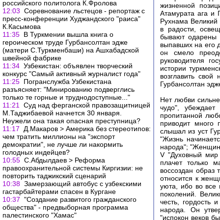
российского политолога К.Фролова
жизненной позиц
12:03
Соревнование льстецов - репортаж с
Атамурата ага и 
пресс-конференции Худжандского "раиса"
Рухнама Великий 
К.Касымова
в радости, осве
11:35
В Туркмении вышла книга о
бывают одарены в
героическом труде Гурбансолтан эдже
выпавших на его 
(матери С.Туркменбаши) на Ашхабадской
он смело преод
швейной фабрике
руководителя го
11:34
Узбекистан: объявлен творческий
истории туркменс
конкурс "Самый активный журналист года"
возглавить свой
11:25
Погранслужба Узбекистана
Гурбансолтан эдж
разъясняет: "Минированию подверглись
только те горные и труднодоступные..."
Нет любви сильнее
11:21
Суд над ферганской правозащитницей
чудо", убеждает
М.Таджибаевой начнется 30 января.
пропитанной люб
Неужели она такая опасная преступница?
приводит много 
11:17
Д.Макаров > Америка без стереотипов:
слышал из уст Гу
чем тратить миллионы на "экспорт
"Жизнь начинаетс
демократии", не лучше ли накормить
народа"; "Женщина
голодных индейцев?
V "Духовный мир
10:55
С.Абдылдаев > Реформа
плачет только м
правоохранительной системы Киргизии: не
воссоздан образ 
повторить таджикский сценарий
относится к женщ
10:38
Замерзающий автобус с узбекскими
уюта, ибо во все
гастарбайтерами спасен в Кургане
поколений. Велик
10:37
"Создание развитого гражданского
честь, гордость 
общества" - предвыборная программа
народа. Он утве
палестинского "Хамас"
"испокон веков б