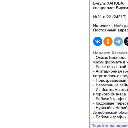
Бягуль ХАНОВА,
специалист Биржи
№21 и 22 (24517) 
Источник -
Нейтр
Постоянный адрес
Новости Казахст
-
Олжас Бектенов 
узком формате в 
-
Развитие легкой
-
Агитационная гр
встретилась с пр
-
Подозреваемый в
-
Незаконные займ
-
Из Вьетнама экс
игорного бизнеса
-
Рабочий график 
-
Кадровые перес
-
Нурлыбек Налиб
Актюбинской обла
-
Рабочий график 
Перейти на верс