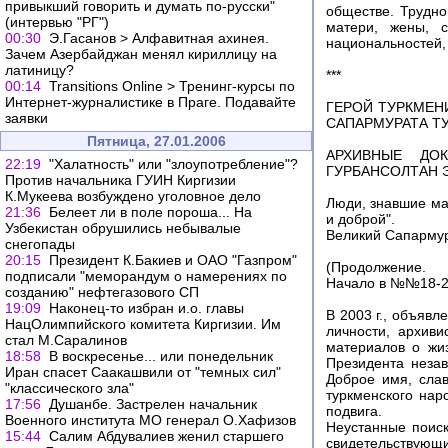
привыкший говорить и думать по-русски"
обществе. Трудно
(интервью "РГ")
матери, жены, с
00:30
Э.Гасанов > Алфавитная ахинея.
национальностей, 
Зачем Азербайджан менял кириллицу на
латиницу?
***
00:14
Transitions Online > Тренинг-курсы по
Интернет-журналистике в Праге. Подавайте
ГЕРОЙ ТУРКМЕН
заявки
САПАРМУРАТА Т
Пятница, 27.01.2006
АРХИВНЫЕ ДО
22:19
"Халатность" или "злоупотребление"?
ГУРБАНСОЛТАН ЭД
Против начальника ГУИН Киргизии
К.Мукеева возбуждено уголовное дело
Люди, знавшие ма
21:36
Белеет ли в поле пороша... На
и доброй".
Узбекистан обрушились небывалые
Великий Сапарм
снегопады
20:15
Президент К.Бакиев и ОАО "Газпром"
(Продолжение.
подписали "меморандум о намерениях по
Начало в №№18-2
созданию" нефтегазового СП
19:09
Наконец-то избран и.о. главы
В 2003 г., объяв
НацОлимпийского комитета Киргизии. Им
личности, архив
стал М.Саралинов
материалов о жи
18:58
В воскресенье... или понедельник
Президента неза
Иран спасет Саакашвили от "темных сил"
Доброе имя, сла
"классического зла"
туркменского нар
17:56
Душанбе. Застрелен начальник
подвига.
Военного института МО генерал О.Хафизов
Неустанные поиск
15:44
Салим Абдувалиев женил старшего
свидетельствующи