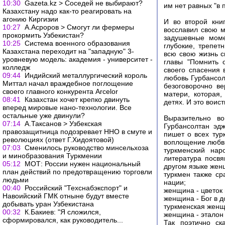
10:30
Gazeta.kz > Соседей не выбирают?
им нет равных "в
Казахстану надо как-то реагировать на
агонию Киргизии
И во второй кни
10:27
А.Асроров > Смогут ли фермеры
восславил свою м
прокормить Узбекистан?
задушевные моме
10:25
Система военного образования
глубокие, трепет
Казахстана переходит на "западную" 3-
всю свою жизнь с
уровневую модель: академия - университет -
главы "Помнить 
колледж
своего спасения 
09:44
Индийский металлургический король
любовь Гурбансол
Миттал начал враждебное поглощение
безоговорочно ве
своего главного конкурента Arcelor
матери, которая
08:41
Казахстан хочет крепко двинуть
детях. И это воист
вперед мировые нано-технологии. Все
остальные уже двинули?
Выразительно в
07:14
А.Таксанов > Узбекская
Гурбансолтан эд
правозащитница подозревает ННО в смуте и
пишет о всех тур
революциях (ответ Г.Хидоятовой)
воплощение любви"
07:03
Сменилось руководство минсельхоза
туркменский нар
и минобразования Туркмении
литература посвя
05:12
МОТ: России нужен национальный
другом языке женщ
план действий по предотвращению торговли
туркмен также ср
людьми
нации;
00:40
Российский "Техснабэкспорт" и
женщина - цветок
Навоийский ГМК отныне будут вместе
женщина - Бог в д
добывать уран Узбекистана
туркменская женщ
00:32
К.Бакиев: "Я сложился,
женщина - эталон 
сформировался, как руководитель...
Так поэтично с