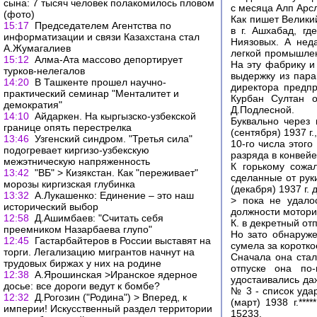
сына: 7 тысяч человек полакомилось пловом
с месяца Алп Арсл
(фото)
Как пишет Велики
15:17
Председателем Агентства по
в г. Ашхабад, г
информатизации и связи Казахстана стал
Ниязовых. А нед
А.Жумагалиев
легкой промышлен
15:12
Алма-Ата массово депортирует
На эту фабрику и
турков-нелегалов
выдержку из пара
14:20
В Ташкенте прошел научно-
директора предпр
практический семинар "Менталитет и
Курбан Султан о
демократия"
Д.Подлесной.
14:10
Айдаркен. На кыргызско-узбекской
Буквально через
границе опять перестрелка
(сентября) 1937 г.,
13:46
Узгенский синдром. "Третья сила"
10-го числа этог
подогревает киргизо-узбекскую
разряда в конвейе
межэтническую напряженность
К горькому сожа
13:42
"ВБ" > Кизякстан. Как "переживает"
сделанные от руки
морозы киргизская глубинка
(декабря) 1937 г.
13:32
А.Лукашенко: Единение – это наш
> пока не удало
исторический выбор
должности мотори
12:58
Д.Ашимбаев: "Считать себя
К. в декретный отп
преемником Назарбаева глупо"
Но зато обнаруже
12:45
Гастарбайтеров в России выставят на
сумела за коротк
торги. Легализацию мигрантов начнут на
Сначала она стал
трудовых биржах у них на родине
отпуске она по-
12:38
А.Ярошинская >Иранское ядерное
удостаивались да
досье: все дороги ведут к бомбе?
№ 3 - список уда
12:32
Д.Рогозин ("Родина") > Вперед, к
(март) 1938 г.**
империи! Искусственный раздел территории
15233.