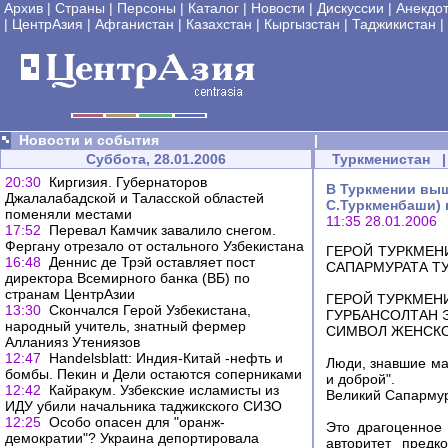
Архив
|
Страны
|
Персоны
|
Каталог
|
Новости
|
Дискуссии
|
Анекдо
|
ЦентрАзия
|
Афганистан
|
Казахстан
|
Кыргызстан
|
Таджикистан
|
Новости и события
|
Суббота, 28.01.2006
Туркменистан
|
20:30
Киргизия. Губернаторов
В Туркмении выш
Джалалабадской и Таласской областей
С.Туркменбаши)
поменяли местами
11:35 28.01.2006
17:52
Перевал Камчик завалило снегом.
Фергану отрезало от остального Узбекистана
ГЕРОЙ ТУРКМЕН
16:48
Деннис де Трэй оставляет пост
САПАРМУРАТА Т
директора Всемирного банка (ВБ) по
странам ЦентрАзии
ГЕРОЙ ТУРКМЕН
13:30
Скончался Герой Узбекистана,
ГУРБАНСОЛТАН 
народный учитель, знатный фермер
СИМВОЛ ЖЕНСКО
Алланияз Утениязов
12:47
Handelsblatt: Индия-Китай -нефть и
Люди, знавшие ма
бомбы. Пекин и Дели остаются соперниками
и доброй".
12:42
Кайракум. Узбекские исламисты из
Великий Сапарм
ИДУ убили начальника таджикского СИЗО
12:25
Особо опасен для "оранж-
Это драгоценное
демократии"? Украина депортировала
авторитет предк