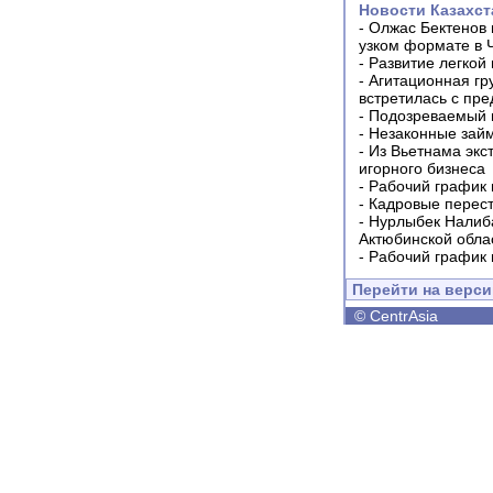
Новости Казахст
-
Олжас Бектенов 
узком формате в 
-
Развитие легкой
-
Агитационная гр
встретилась с пр
-
Подозреваемый в
-
Незаконные займ
-
Из Вьетнама экс
игорного бизнеса
-
Рабочий график 
-
Кадровые перес
-
Нурлыбек Налиб
Актюбинской обла
-
Рабочий график 
Перейти на верс
©
CentrAsia