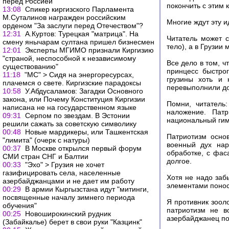
перед Россией
покончить с этим 
13:08
Cпикер киргизского Парламента
М.Суталинов награжден российским
Многие ждут эту и
орденом "За заслуги перед Отечеством"?
12:31
А.Куртов: Турецкая "матрица". На
Читатель может с
смену янычарам султана пришел бизнесмен
тело), а в Грузии
12:01
Эксперты МГИМО признали Киргизию
"страной, неспособной к независимому
Все дело в том, ч
существованию"
принцесс быстро
11:18
"МС" > Сидя на энергоресурсах,
грузины хоть и 
плачемся о свете. Киргизские парадоксы
перевыполнили дол
10:58
У.Абдусаламов: Загадки Основного
закона, или Почему Конституция Киргизии
Помни, читатель:
написана не на государственном языке
наложение. Патр
09:31
Серпом по звездам. В Эстонии
национальный гим
решили сажать за советскую символику
00:48
Новые мардикеры, или Ташкентская
Патриотизм осно
"лимита" (очерк с натуры)
военный дух нар
00:37
В Москве открылся первый форум
обработке, с фас
СМИ стран СНГ и Балтии
долгое.
00:33
"Эхо" > Грузия не хочет
газифицировать села, населенные
Хотя не надо забы
азербайджанцами и не дает им работу
элементами понос
00:29
В армии Кыргызстана идут "митинги,
посвященные началу зимнего периода
Я противник зоол
обучения"
патриотизм не в
00:25
Новоширокинский рудник
азербайджанец пой
(Забайкалье) берет в свои руки "Казцинк"