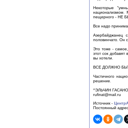
Некоторые "умны
национализмом. М
пещерного - НЕ БЫ
Все надо принимат
Азербайджанец с
половинчато. Он с
Это тоже - самое
этот сок добавят 
вы хотели.
ВСЕ ДОЛЖНО БЫТ
Частичного наци
решение.
^ЭЛЬЧИН ГАСАНО
rufinat@mail.ru
Источник -
Центр
Постоянный адрес