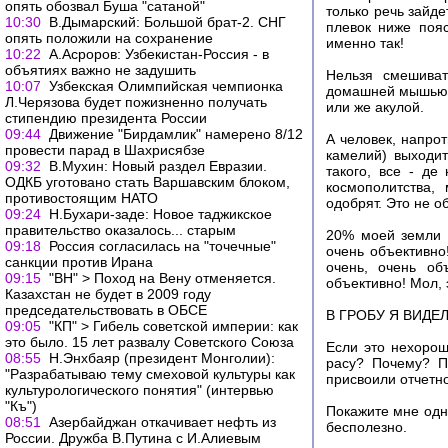
опять обозвал Буша "сатаной"
только речь зайде
10:30
В.Дымарский: Большой брат-2. СНГ
плевок ниже пояс
опять положили на сохранение
именно так!
10:22
А.Асроров: Узбекистан-Россия - в
объятиях важно не задушить
Нельзя смешиват
10:07
Узбекская Олимпийская чемпионка
домашней мышью, а
Л.Черязова будет пожизненно получать
или же акулой.
стипендию президента России
09:44
Движение "Бирдамлик" намерено 8/12
А человек, напро
провести парад в Шахрисябзе
камелий) выходит
09:32
В.Мухин: Новый раздел Евразии.
такого, все - де
ОДКБ уготовано стать Варшавским блоком,
космополитства,
противостоящим НАТО
одобрят. Это не о
09:24
Н.Бухари-заде: Новое таджикское
правительство оказалось... старым
20% моей земли у
09:18
Россия согласилась на "точечные"
очень объективно
санкции против Ирана
очень, очень об
09:15
"ВН" > Поход на Вену отменяется.
объективно! Мол,
Казахстан не будет в 2009 году
председательствовать в ОБСЕ
В ГРОБУ Я ВИДЕ
09:05
"КП" > Гибель советской империи: как
это было. 15 лет развалу Советского Союза
Если это нехорош
08:55
Н.Энхбаяр (президент Монголии):
расу? Почему? П
"Разрабатываю тему смеховой культуры как
присвоили отчетн
культурологического понятия" (интервью
"Къ")
Покажите мне одно
08:51
Азербайджан откачивает нефть из
бесполезно.
России. Дружба В.Путина с И.Алиевым