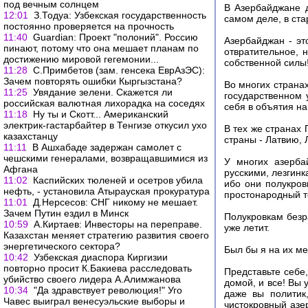
под вечным солнцем
В Азербайджане д
12:01
З.Тодуа: Узбекская государственность
самом деле, в ст
постоянно проверяется на прочность
11:40
Guardian: Проект "полоний". Россию
Азербайджан - эт
пинают, потому что она мешает планам по
отвратительное, 
достижению мировой гегемонии...
собственной силы
11:28
C.Примбетов (зам. генсека ЕврАзЭС):
Зачем повторять ошибки Кыргызстана?
Во многих страна
11:25
Увядание зелени. Cкажется ли
государственном 
российская валютная лихорадка на соседях
себя в объятия н
11:18
Ну ты и Скотт... Американский
электрик-гастарбайтер в Тенгизе откусил ухо
В тех же странах 
казахстанцу
страны - Латвию, 
11:11
В Ашхабаде задержан самолет с
чешскими генералами, возвращавшимися из
У многих азерба
Афгана
русскими, лезгинк
11:02
Каспийских тюленей и осетров убила
ибо они полукров
нефть, - установила Атырауская прокуратура
простонародный т
11:01
Д.Нерсесов: СНГ никому не мешает.
Зачем Путин ездил в Минск
Полукровкам безра
10:59
А.Киртаев: Инвесторы на переправе.
уже летит.
Казахстан меняет стратегию развития своего
энергетического сектора?
Был бы я на их мес
10:42
Узбекская диаспора Киргизии
повторно просит К.Бакиева расследовать
Представьте себе
убийство своего лидера А.Алимжанова
домой, и все! Вы 
10:34
"Да здравствует революция!" Уго
даже вы политик
Чавес выиграл венесуэльские выборы и
чистокровный азе