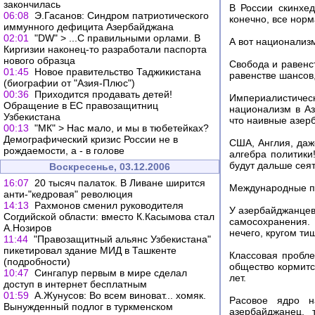
закончилась
В России скинхед
06:08
Э.Гасанов: Синдром патриотического
конечно, все норм
иммунного дефицита Азербайджана
02:01
"DW" > ...С правильными орлами. В
А вот национализм
Киргизии наконец-то разработали паспорта
нового образца
Свобода и равенст
01:45
Новое правительство Таджикистана
равенстве шансов,
(биографии от "Азия-Плюс")
00:36
Приходится продавать детей!
Империалистичес
Обращение в ЕС правозащитниц
национализм в Аз
Узбекистана
что наивные азерб
00:13
"МК" > Нас мало, и мы в тюбетейках?
Демографический кризис России не в
США, Англия, даж
рождаемости, а - в голове
алгебра политики
будут дальше сеят
Воскресенье, 03.12.2006
16:07
20 тысяч палаток. В Ливане ширится
Международные пол
анти-"кедровая" революция
14:13
Рахмонов сменил руководителя
У азербайджанцев
Согдийской области: вместо К.Касымова стал
самосохранения. 
А.Нозиров
нечего, кругом ти
11:44
"Правозащитный альянс Узбекистана"
пикетировал здание МИД в Ташкенте
Классовая пробл
(подробности)
общество кормитс
10:47
Сингапур первым в мире сделал
лет.
доступ в интернет бесплатным
01:59
А.Жунусов: Во всем виноват... хомяк.
Расовое ядро н
Вынужденный подлог в туркменском
азербайджанец, 