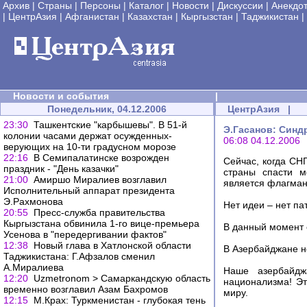
Архив
|
Страны
|
Персоны
|
Каталог
|
Новости
|
Дискуссии
|
Анекдо
|
ЦентрАзия
|
Афганистан
|
Казахстан
|
Кыргызстан
|
Таджикистан
|
Новости и события
|
Понедельник, 04.12.2006
ЦентрАзия
|
23:30
Ташкентские "карбышевы". В 51-й
Э.Гасанов: Синд
колонии часами держат осужденных-
06:08 04.12.2006
верующих на 10-ти градусном морозе
22:16
В Семипалатинске возрожден
Сейчас, когда СН
праздник - "День казачки"
страны спасти м
21:00
Амиршо Миралиев возглавил
является флагман
Исполнительный аппарат президента
Э.Рахмонова
Нет идеи – нет па
20:55
Пресс-служба правительства
Кыргызстана обвинила 1-го вице-премьера
В данный момент 
Усенова в "передергивании фактов"
12:38
Новый глава в Хатлонской области
В Азербайджане не
Таджикистана: Г.Афзалов сменил
А.Миралиева
Наше азербайджа
12:20
Uzmetronom > Самаркандскую область
национализма! Эт
временно возглавил Азам Бахромов
миру.
12:15
М.Крах: Туркменистан - глубокая тень