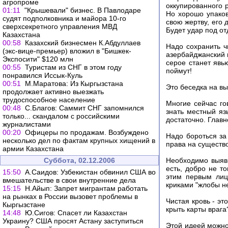
агропроме
оккупированного р
01:11
"Крышевали" бизнес. В Павлодаре
Но хорошо упаков
судят подполковника и майора 10-го
свою жертву, его 
сверхсекретного управления МВД
Будет удар под от
Казахстана
00:58
Казахский бизнесмен К.Абдуллаев
Надо сохранить ч
(экс-вице-премьер) вложил в "Бишкек-
азербайджанский 
Экспосити" $120 млн
серое станет явь
00:55
Туристам из СНГ в этом году
поймут!
понравился Иссык-Куль
00:51
М.Маратова: Из Кыргызстана
Это беседка на в
продолжает активно выезжать
трудоспособное население
Многие сейчас го
00:48
С.Благов: Саммит СНГ запомнился
знать местный яз
только... скандалом с российскими
достаточно. Главно
журналистами
00:20
Офицеры по продажам. Возбуждено
Надо бороться за
несколько дел по фактам крупных хищений в
права на существ
армии Казахстана
Суббота, 02.12.2006
Необходимо выяв
есть, добро не т
15:50
А.Саидов: Узбекистан обвинил США во
этим первым лиц
вмешательстве в свои внутренние дела
криками "жлобы не
15:15
Н.Айып: Запрет мигрантам работать
на рынках в России вызовет проблемы в
Чистая кровь - эт
Кыргызстане
крыть карты врага
14:48
Ю.Сигов: Спасет ли Казахстан
Украину? США просят Астану заступиться
Этой идеей можно