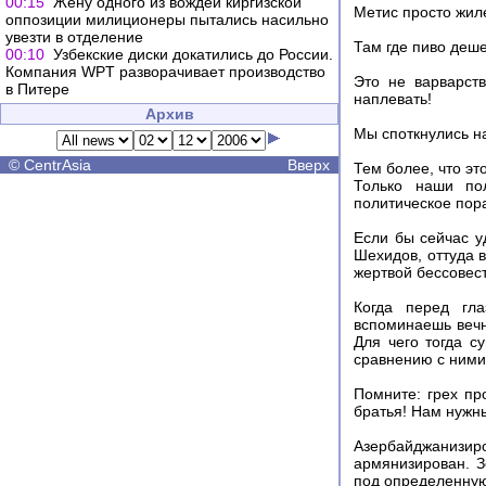
00:15
Жену одного из вождей киргизской
Метис просто жиле
оппозиции милиционеры пытались насильно
увезти в отделение
Там где пиво деше
00:10
Узбекские диски докатились до России.
Компания WPT разворачивает производство
Это не варварст
в Питере
наплевать!
Архив
Мы споткнулись н
©
CentrAsia
Вверх
Тем более, что эт
Только наши по
политическое пор
Если бы сейчас у
Шехидов, оттуда 
жертвой бессовес
Когда перед гла
вспоминаешь вечн
Для чего тогда с
сравнению с ними 
Помните: грех пр
братья! Нам нужны
Азербайджанизи
армянизирован. З
под определенную 