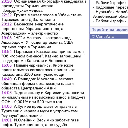
23:20
Официальная биография кандидата в
-
Рабочий график 
президенты Туркменистана
-
Кадровые перес
Г.Бердымухаммедова
-
Нурлыбек Налиб
22:22
Грузия меняет посла в Узбекистане-
Актюбинской обла
Таджикистане Д.Залканиани
-
Рабочий график 
20:12
Бакинские энергетические
переговоры. Украина ищет газ, а
Перейти на верс
Азербайджан – электричество
©
CentrAsia
19:08
"НГ" > На кону – контроль над
Ашхабадом. У Госдепартамента США
горячая пора в Туркмении
18:54
Парламент Казахстана принял закон
"Об игорном бизнесе". Казино запрещены
везде, кроме Капчагая и Борового
15:06
Повыпендривались. Киргизское
правительство согласилось принять от
Казахстана $100 млн гумпомощи
14:40
С.Рашидов: Махалля – вековая
общинная форма организации власти-
общества Центральной Азии
14:08
Таджикистану и Киргизии установили
минимальный из возможных взнос в бюджет
ООН - 0,001% или $20 тыс в год
14:06
А.Кулиев предлагает отправить в
Туркмению караван муки и устроить там
"мучную" революцию
14:01
И.Олейник: Весь мир заботит газ и
нефть Туркменистана, а не судьба