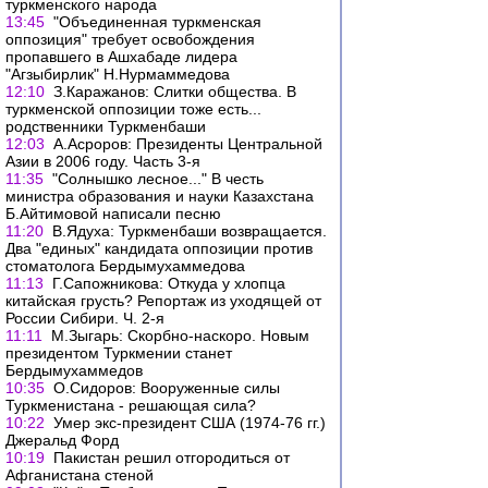
туркменского народа
13:45
"Объединенная туркменская
оппозиция" требует освобождения
пропавшего в Ашхабаде лидера
"Агзыбирлик" Н.Нурмаммедова
12:10
З.Каражанов: Слитки общества. В
туркменской оппозиции тоже есть...
родственники Туркменбаши
12:03
А.Асроров: Президенты Центральной
Азии в 2006 году. Часть 3-я
11:35
"Солнышко лесное..." В честь
министра образования и науки Казахстана
Б.Айтимовой написали песню
11:20
В.Ядуха: Туркменбаши возвращается.
Два "единых" кандидата оппозиции против
стоматолога Бердымухаммедова
11:13
Г.Сапожникова: Откуда у хлопца
китайская грусть? Репортаж из уходящей от
России Сибири. Ч. 2-я
11:11
М.Зыгарь: Скорбно-наскоро. Новым
президентом Туркмении станет
Бердымухаммедов
10:35
О.Сидоров: Вооруженные силы
Туркменистана - решающая сила?
10:22
Умер экс-президент США (1974-76 гг.)
Джеральд Форд
10:19
Пакистан решил отгородиться от
Афганистана стеной