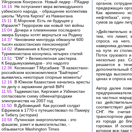
Уйгурском Конгрессе. Новый лидер - Р.Кадир
органов, сотрудни
16:16
Не потускнеет вера великодушного
предержащих орга
узбекского народа, - обращение коллектива
Как временно ис
школы "Мулла Киргиз" из Намангана
нефтебаза", хочу
15:11
Е.Морозов: Есть ли будущее у
сумов за один лит
Израиля? Терроризм как новый тип войны
15:04
Дочери и племянники последнего
>Действительно в
эмира Бухары хотят вернуться на Родину
тем, что лимит,
14:37
Чиновники минтруда обманули 600
спроса на него,
тысяч казахстанских пенсионеров?
наверняка должен 
14:02
Изменения в Конституции
на пути из столи
Туркменистана коснулись четырех статей
Поток грузового 
13:51
"DW" > Великолепная шестерка.
несколько раз. С
К.Бердымухаммедов - это надолго
решается в тече
12:36
Космонавт Т.Мусабаев: "В казахстано-
дополнительный б
российском космокомплексе "Байтерек"
приезда высокопо
выявились некоторые спорные моменты"
ценах и спроса на
12:16
В Южном Казахстане начались аресты
по делу о заражении детей ВИЧ
Автор далее пове
11:55
Таджикистан, Киргизия и Узбекистан
предприниматели,
согласовали схему обмена/продажи
на частных маршр
электричества на 2007 год
газ действитель
11:50
В.Дубовицкий: Как русский солдат
соответствует дей
Ефремов в 1770-х путешествовал по Памиру
СНГ. Не считая
и Тибету (история)
транспортное дви
10:58
Путинская энергополитика - это
из города до бл
фашизм, рэкет и вымогательство, -
горожан. И осно
обзывается Washington Times
которое все-таки т