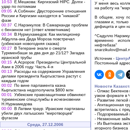
10:53
Е.Мешкова: Киргизский HIPC. Долги -
У меня весь колл
удар по потомкам
на работу на "мар
09:05
А.Собянин: Двусторонние отношения
России и Киргизии находятся в "никакой"
В общем, хочу п
фазе
глазами и, только
00:37
С.Нарзикулов: В Самарканде проблем
дефицита и цен н
с бензином нет (ответ клеветникам)
00:34
В.Нурмухамедов: Как милиционер
^Садулло Нарзику
Абдулла-ака Деда Мороза повстречал
временно испол
(узбекская новогодняя сказка)
нефтебаза"
00:27
В Тегеране знали о смерти
snarzikulov@mail.r
Туркменбаши за два дня до 21/12? Загадка
иранской трубы
Источник -
Центр
00:15
А.Асроров: Президенты Центральной
Постоянный адрес
Азии в 2006 году. Часть 4-я
00:13
Расходы на содержание Управления
делами президента Кыргызстана растут с
каждым годом
00:02
По вине парламента казна
Новости Казахст
Кыргызстана недополучила $800 млн
-
Олжас Бектенов 
00:01
Узбекские правозащитники обвиняют
узком формате в 
туркменские спецслужбы в исчезновении
-
Развитие легкой
Н.Нурмамедова
-
Агитационная гр
00:00
В Латвии траур. Иракские партизаны
встретилась с пр
убили двух латышских "миротворцев"
-
Подозреваемый в
фугасом
-
Незаконные займ
-
Из Вьетнама экс
Среда, 27.12.2006
игорного бизнеса