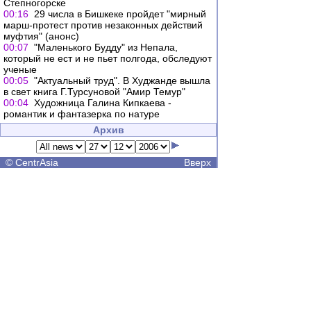
Степногорске
00:16
29 чиcла в Бишкеке пройдет "мирный
марш-протест против незаконных действий
муфтия" (анонс)
00:07
"Маленького Будду" из Непала,
который не ест и не пьет полгода, обследуют
ученые
00:05
"Актуальный труд". В Худжанде вышла
в свет книга Г.Турсуновой "Амир Темур"
00:04
Художница Галина Кипкаева -
романтик и фантазерка по натуре
Архив
©
CentrAsia
Вверх