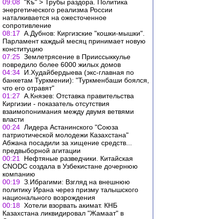
09:08
"Къ" > Трубы раздора. Политика
энергетического реализма России
наталкивается на ожесточенное
сопротивление
08:17
А.Дубнов: Киргизские "кошки-мышки".
Парламент каждый месяц принимает новую
конституцию
07:25
Землетрясение в Прииссыккулье
повредило более 6000 жилых домов
04:34
И.Худайбердыева (экс-главная по
банкетам Туркмении): "Туркменбаши боялся,
что его отравят"
01:27
А.Князев: Отставка правительства
Киргизии - показатель отсутствия
взаимопонимания между двумя ветвями
власти
00:24
Лидера Астанинского "Союза
патриотической молодежи Казахстана"
Абжана посадили за хищение средств...
предвыборной агитации
00:21
Нефтяные разведчики. Китайская
CNODC создала в Узбекистане дочернюю
компанию
00:19
З.Ибрагими: Взгляд на внешнюю
политику Ирана через призму талышского
национального возрождения
00:18
Хотели взорвать акимат. КНБ
Казахстана ликвидировал "Жамаат" в