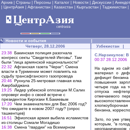
Архив
|
Страны
|
Персоны
|
Каталог
|
Новости
|
Дискуссии
|
Анекдо
|
ЦентрАзия
|
Афганистан
|
Казахстан
|
Кыргызстан
|
Таджикистан
|
Новости и события
|
Четверг, 28.12.2006
Узбекистан
|
23:38
Бакинская полиция разогнала
С.Нарзикулов: В
конгресс секты "Свидетелей Иеговы". Там
00:37 28.12.2006
были "лица армянской национальности"
22:32
Афганская газета "Чераг": Смена
На одном из сай
власти в Туркмении может повлиять на
материал о дефи
судьбу трансафганского газопровода
дефицит бензина 
20:46
Рухнула 25-метровая главная елка
повышения зарпл
Азербайджана
четыре года на 
19:25
Лидер узбекской оппозиции М.Салих
отпуска нефтеп
опроверг инфо о своей встрече с
отмечаемого пер
президентом Киргизии К.Бакиевым
высокопоставле
17:20
Чем знаменателен для Вас 2006 год?
хлопкоуборочная 
Что ожидаете в новом 2007 году? (опрос
бензина, корреспо
ташкентцев)
16:51
Эфиопская армия выбила исламистов
Зато, по уже утв
из столицы Сомали Могадишо
которым, "в голо
16:38
Смена "гвардии" на Всемирном
неограниченном 