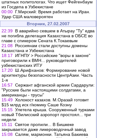
штатных политологах. Что ищет Фейгенбаум
из Госдепа в Узбекистане
00:00
Г.Мирский: Время работает на Иран.
Удар США маловероятен
Вторник, 27.02.2007
22:39
В аварийно севшем в Атырау "Ту" едва
не погибла делегация Казахстана в ОБСЕ во
главе с спикером Сената К.Токаевым
21:08
Россиянам стали доступны домены
Казахстана и Узбекистана
18:17
ИГНПУ > Российские "воры в законе"
приговорили к ВМН... руководителей
узбекистанских ИТУ
17:20
Ш.Арифханов: Формирование новой
архитектуры безопасности ЦентрАзии. Часть
1-я
16:57
Сержант афганской армии Сардарули:
"Русские были настоящими солдатами, а
американцы - трусы"
15:49
Холокост казахов. М.Оразай готовит
$15 млрд иск г/комику Саше Коэну
15:15
Улетела крыша. Сооруженный турками
новый Тбилисский аэропорт простоял... три
недели
15:11
Cвятое пропили... В Бишкеке
закрывается даже ликероводочный завод
15:08
Салям, мармонки. Татьяна Бакиева