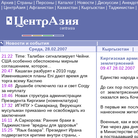
Архив
|
Страны
|
Персоны
|
Каталог
|
Новости
|
Дискуссии
|
Анекдо
|
ЦентрАзия
|
Афганистан
|
Казахстан
|
Кыргызстан
|
Таджикистан
|
Новости и события
|
Среда, 28.02.2007
Кыргызстан
|
21:22
Time: Талибан сигнализирует Чейни.
Киргизская арми
США особенно обеспокоены мирным
землетрясений
соглашением, которое...
09:47 28.02.2007
20:47
Кашаган разбурят к 2010 году.
Изменившиеся планы Eni дают время для
Единство народа
торга всему Каспию
19:48
Душанбе отключило газ и свет Согду
До сих пор посту
за неуплату
от землетрясени
18:46
Новая структура администрации
оказался весь Коч
Президента Киргизии (номенклатура)
17:32
ИГНПУ > Cамарканд. Верующих
В первые же посл
мусульман приказано не освобождать из
нанесенном жител
заключения
16:11
А.Саркорова: Ранние браки в
Военные, как и вс
Таджикистане "вредны для здоровья"
Уже через два дн
15:25
"Язык базара". Президент Ирана
в Министерстве о
подвергается критике внутри страны, -
в пострадавший р