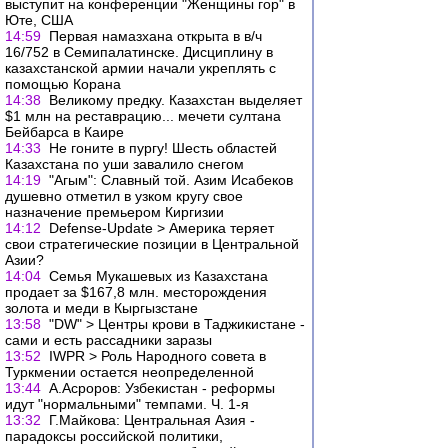
выступит на конференции "Женщины гор" в
Юте, США
14:59
Первая намазхана открыта в в/ч
16/752 в Семипалатинске. Дисциплину в
казахстанской армии начали укреплять с
помощью Корана
14:38
Великому предку. Казахстан выделяет
$1 млн на реставрацию... мечети султана
Бейбарса в Каире
14:33
Не гоните в пургу! Шесть областей
Казахстана по уши завалило снегом
14:19
"Агым": Славный той. Азим Исабеков
душевно отметил в узком кругу свое
назначение премьером Киргизии
14:12
Defense-Update > Америка теряет
свои стратегические позиции в Центральной
Азии?
14:04
Семья Мукашевых из Казахстана
продает за $167,8 млн. месторождения
золота и меди в Кыргызстане
13:58
"DW" > Центры крови в Таджикистане -
сами и есть рассадники заразы
13:52
IWPR > Роль Народного совета в
Туркмении остается неопределенной
13:44
А.Асроров: Узбекистан - реформы
идут "нормальными" темпами. Ч. 1-я
13:32
Г.Майкова: Центральная Азия -
парадоксы российской политики,