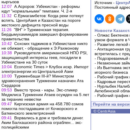
кыргызов
Источник -
Центр
12:07
А.Асроров: Узбекистан - реформы
Постоянный адрес
идут "нормальными" темпами. Ч. 2-я
11:32
С.Ермагамбетов: Когда реки потекут
вспять. ЦентрАзия и Казахстан на пороге
жестокого дефицита пресной воды
11:26
"ВН" > Туркменская терапия.
Новости Казахст
Бердымухаммедов завершил формирование
-
Олжас Бектенов 
правительства
узком формате в 
10:42
Сохских таджиков в Узбекистане никто
-
Развитие легкой
не обижает, - обращение к Э.Рахмонову
-
Агитационная гр
10:38
Руководителя американской НПО PSI,
встретилась с пр
защищающей интересы геев, посадили в
-
Подозреваемый в
Узбекистане на 30 суток
-
Незаконные займ
10:04
Economic Times > Клубок искр. Импорт
-
Из Вьетнама экс
электроэнергии из Центральной Азии
игорного бизнеса
10:00
Туркменбаши III-й? Министром
-
Рабочий график 
здравоохранения Туркмении назначен Ата
-
Кадровые перес
Сердаров
-
Нурлыбек Налиб
09:53
Вместо трона - нары. Экс-спикер
Актюбинской обла
Меджлиса Туркмении Атаев осужден на 5 лет
-
Рабочий график 
за тиранию невестки
09:47
Киргизская армия на 458.780 сомов
Перейти на верс
помогла постадавшим от Кочкорского и
©
CentrAsia
Баткенского землетрясений
09:41
Ворвались в дом и требовали денег.
Аким Балхашского района ограблен... экс-
полицейскими