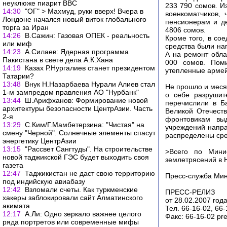
неуклюже пиарит ВВС
233 790 сомов. И
14:30
"ОГ" > Махмуд, руки вверх! Вчера в
военкоматчиков,
Лондоне начался новый виток глобального
пенсионерам и д
торга за Иран
4806 сомов.
14:26
В.Сажин: Газовая ОПЕК - реальность
Кроме того, в со
или миф
средства были на
14:23
А.Силаев: Ядерная программа
А на ремонт обла
Пакистана в свете дела А.К.Хана
000 сомов. Поми
14:19
Казах Р.Нургалиев станет президентом
утепленные армей
Татарии?
13:48
Внук Н.Назарбаева Нурали Алиев стал
Не прошло и меся
1-м зампредом правления АО "Нурбанк"
о себе разруши
13:44
Ш.Арифханов: Формирование новой
перечислили в Б
архитектуры безопасности ЦентрАзии. Часть
Великой Отечест
2-я
фронтовикам вы
13:29
С.Ким/Г.Мамбетерзина: "Чистая" на
учреждений напра
смену "Черной". Солнечные элементы спасут
распределены сре
энергетику ЦентрАзии
13:15
"Рассвет Сангтуды". На строительстве
>Всего по Мини
новой таджикской ГЭС будет выходить своя
землетрясений в Н
газета
12:47
Таджикистан не даст свою территорию
Пресс-служба Мин
под индийскую авиабазу
12:42
Взломали счеты. Как туркменские
ПРЕСС-РЕЛИЗ
хакеры заблокировали сайт Алматинского
от 28.02.2007 го
акимата
Тел. 66-16-02, 66-
12:17
А.Ли: Одно зеркало важнее целого
Факс: 66-16-02 pr
ряда портретов или современные мифы