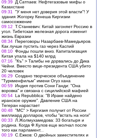
09:39
Д.Сатпаев: Нефтегазовые мифы о
Казахстане
09:31
"У меня нет доверия этой власти"! У
здания Жогорку Кенеша Киргизии
самосожжение
09:12
Т.Станкевич: Китай загоняет Россию в
угол. Тибетская железная дорога изменит
жизнь Евразии
08:34
Переговоры Назарбаев-Мамедьяров.
Как лучше пустить газ через Каспий
08:10
Фонды пошли вниз. Капитализация
Китая упала на $140 млрд
07:16
"Къ" > Талибы не дорвались до Дика
Чейни. Вместо вице-президента США убито
20 человек
06:29
Создано творческое объединение
"Туркменфильм" имени Огуз хана
00:59
Индия против Сони Ганди: "Она
воровка" и связана с сицилийской мафией
00:54
La Repubblica: "В Ираке найдено
иранское оружие". Давление США на
Тегеран нарастает
00:48
"МС" > Киргизия получит от России
миллиард долларов, чтобы "встать на ноги"
00:33
Л.Жолмухамедова: 33 богатыря и
родина. Когда Ф.Кулов еще молчал после
того как парламент...
00:19
С.Ежков: О двойных заместителях и