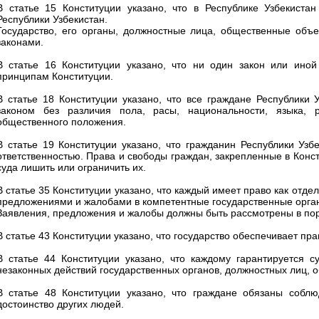
В статье 15 Конституции указано, что в Республике Узбекистан
Республики Узбекистан.
Государство, его органы, должностные лица, общественные объе
законами.
В статье 16 Конституции указано, что ни один закон или ино
принципам Конституции.
В статье 18 Конституции указано, что все граждане Республики
законом без различия пола, расы, национальности, языка, р
общественного положения.
В статье 19 Конституции указано, что гражданин Республики Уз
ответственностью. Права и свободы граждан, закрепленные в Конст
суда лишить или ограничить их.
В статье 35 Конституции указано, что каждый имеет право как отде
предложениями и жалобами в компетентные государственные орга
Заявления, предложения и жалобы должны быть рассмотрены в поря
В статье 43 Конституции указано, что государство обеспечивает пр
В статье 44 Конституции указано, что каждому гарантируется 
незаконных действий государственных органов, должностных лиц,
В статье 48 Конституции указано, что граждане обязаны соблю
достоинство других людей.