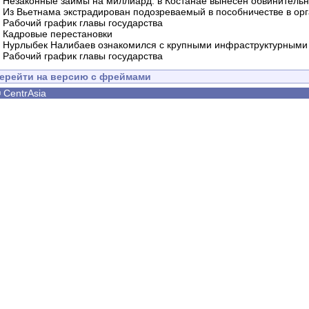
-
Незаконные займы на миллиард: в Костанае вынесен обвинитель
-
Из Вьетнама экстрадирован подозреваемый в пособничестве в орг
-
Рабочий график главы государства
-
Кадровые перестановки
-
Нурлыбек Налибаев ознакомился с крупными инфраструктурными 
-
Рабочий график главы государства
ерейти на версию с фреймами
©
CentrAsia