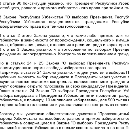
В статье 90 Конституции указано, что Президент Республики Узбе
всеобщего, равного и прямого избирательного права при тайном го
В Законе Республики Узбекистан "О выборах Президента Республ
Республики Узбекистан осуществляются гражданами Республ
избирательного права при тайном голосовании.
В статье 2 этого Закона указано, что какие-либо прямые или к
Узбекистан в зависимости от происхождения, социального и имущ
пола, образования, языка, отношения к религии, рода и характера
В статье 3 Закона указано, что голосование по выборам Презид
гражданами непосредственно. Контроль за волеизъявлением гражда
Но в статьях 24 и 25 Закона "О выборах Президента Республи
конституционные нормы свободы избирательного права.
Например, в статье 24 Закона указано, что для участия в выборах
публично выразить выбор кандидата в Президенты через участие 
осуществляется властями контроль за волеизъявлением граждан и
будут обязаны открыто голосовать за свою кандидатуру Президента 
Также в статье 24 Закона "О выборах Президента Республики Уз
выбора кандидата в Президенты Узбекистан пяти процентов гражд
Узбекистане, к примеру, 10 миллионов избирателей, для 500 тысяч
о праве тайного голосования и устанавливается контроль за волеи
Поэтому мы, участники общественного движения "Правозащитный
народа Узбекистана на всеобщее, равное и прямое избирательно
Узбекистана содержащиеся в Законе "О выборах Президента Респу
подписей граждан Узбекистана в пользу своего кандидата на пост 