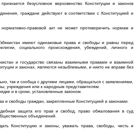
 признается безусловное верховенство Конституции и законов
динения, граждане действуют в соответствии с Конституцией и
й нормативно-правовой акт не может противоречить нормам и
 Узбекистан имеют одинаковые права и свободы и равны перед
елигии, социального происхождения, убеждений, личного и
бекистан и государство связаны взаимными правами и взаимной
итуции и законах, являются незыблемыми, и никто не вправе без
льно, так и сообща с другими лицами, обращаться с заявлениями,
ны, учреждения или к народным представителям.
дке и в сроки, установленные законом.
ава и свободы граждан, закрепленные Конституцией и законами.
судебная защита его прав и свобод, право обжалования в суд
 общественных объединений.
дать Конституцию и законы, уважать права, свободы, честь и