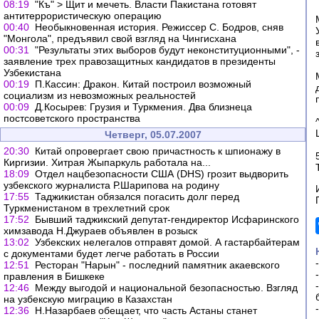
08:19
"Къ" > Щит и мечеть. Власти Пакистана готовят
антитеррористическую операцию
00:40
Необыкновенная история. Режиссер С. Бодров, сняв
"Монгола", предъявил свой взгляд на Чингисхана
00:31
"Результаты этих выборов будут неконституционными", -
заявление трех правозащитных кандидатов в президенты
Узбекистана
00:19
П.Кассин: Дракон. Китай построил возможный
социализм из невозможных реальностей
00:09
Д.Косырев: Грузия и Туркмения. Два близнеца
постсоветского пространства
Четверг, 05.07.2007
20:30
Китай опровергает свою причастность к шпионажу в
Киргизии. Хитрая Жыпаркуль работала на...
18:09
Отдел нацбезопасности США (DHS) грозит выдворить
узбекского журналиста Р.Шарипова на родину
17:55
Таджикистан обязался погасить долг перед
Туркменистаном в трехлетний срок
17:52
Бывший таджикский депутат-гендиректор Исфаринского
химзавода Н.Джураев объявлен в розыск
13:02
Узбекских нелегалов отправят домой. А гастарбайтерам
с документами будет легче работать в России
12:51
Ресторан "Нарын" - последний памятник акаевского
правления в Бишкеке
12:46
Между выгодой и национальной безопасностью. Взгляд
на узбекскую миграцию в Казахстан
12:36
Н.Назарбаев обещает, что часть Астаны станет