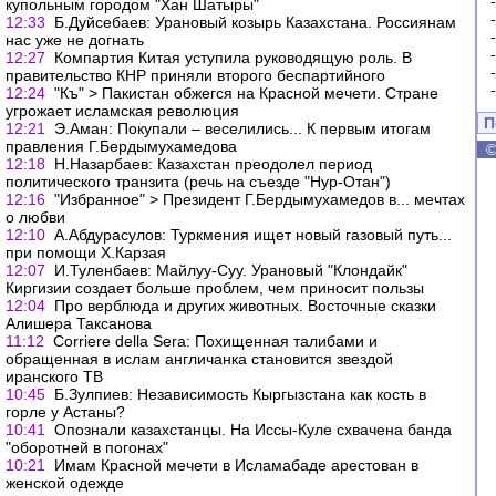
купольным городом "Хан Шатыры"
12:33
Б.Дуйсебаев: Урановый козырь Казахстана. Россиянам
нас уже не догнать
12:27
Компартия Китая уступила руководящую роль. В
правительство КНР приняли второго беспартийного
12:24
"Къ" > Пакистан обжегся на Красной мечети. Стране
угрожает исламская революция
П
12:21
Э.Аман: Покупали – веселились... К первым итогам
правления Г.Бердымухамедова
12:18
Н.Назарбаев: Казахстан преодолел период
политического транзита (речь на съезде "Нур-Отан")
12:16
"Избранное" > Президент Г.Бердымухамедов в... мечтах
о любви
12:10
А.Абдурасулов: Туркмения ищет новый газовый путь...
при помощи Х.Карзая
12:07
И.Туленбаев: Майлуу-Суу. Урановый "Клондайк"
Киргизии создает больше проблем, чем приносит пользы
12:04
Про верблюда и других животных. Восточные сказки
Алишера Таксанова
11:12
Corriere della Sera: Похищенная талибами и
обращенная в ислам англичанка становится звездой
иранского ТВ
10:45
Б.Зулпиев: Независимость Кыргызстана как кость в
горле у Астаны?
10:41
Опознали казахстанцы. На Иссы-Куле схвачена банда
"оборотней в погонах"
10:21
Имам Красной мечети в Исламабаде арестован в
женской одежде