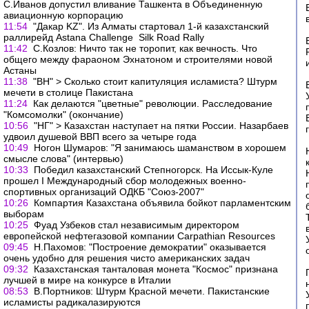
С.Иванов допустил вливание Ташкента в Объединенную
авиационную корпорацию
11:54
"Дакар KZ". Из Алматы стартовал 1-й казахстанский
раллирейд Astana Challenge ­ Silk Road Rally
11:42
С.Козлов: Ничто так не торопит, как вечность. Что
общего между фараоном Эхнатоном и строителями новой
Астаны
11:38
"ВН" > Сколько стоит капитуляция исламиста? Штурм
мечети в столице Пакистана
11:24
Как делаются "цветные" революции. Расследование
"Комсомолки" (окончание)
10:56
"НГ" > Казахстан наступает на пятки России. Назарбаев
удвоил душевой ВВП всего за четыре года
10:49
Ногон Шумаров: "Я занимаюсь шаманством в хорошем
смысле слова" (интервью)
10:33
Победил казахстанский Степногорск. На Иссык-Куле
прошел I Международный сбор молодежных военно-
спортивных организаций ОДКБ "Союз-2007"
10:26
Компартия Казахстана объявила бойкот парламентским
выборам
10:25
Фуад Узбеков стал независимым директором
европейской нефтегазовой компании Carpathian Resources
09:45
Н.Пахомов: "Построение демократии" оказывается
очень удобно для решения чисто американских задач
09:32
Казахстанская танталовая монета "Космос" признана
лучшей в мире на конкурсе в Италии
08:53
В.Портников: Штурм Красной мечети. Пакистанские
исламисты радикалазируются