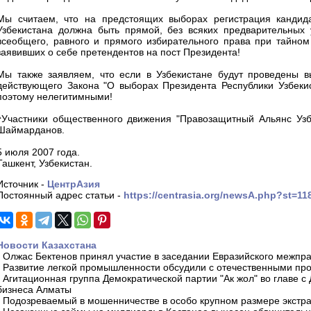
Мы считаем, что на предстоящих выборах регистрация кандида
Узбекистана должна быть прямой, без всяких предварительных 
всеобщего, равного и прямого избирательного права при тайном
заявивших о себе претендентов на пост Президента!
Мы также заявляем, что если в Узбекистане будут проведены в
действующего Закона "О выборах Президента Республики Узбекис
поэтому нелегитимными!
^Участники общественного движения "Правозащитный Альянс Узб
Шаймарданов.
5 июля 2007 года.
Ташкент, Узбекистан.
Источник -
ЦентрАзия
Постоянный адрес статьи -
https://centrasia.org/newsA.php?st=1
Новости Казахстана
-
Олжас Бектенов принял участие в заседании Евразийского межпра
-
Развитие легкой промышленности обсудили с отечественными пр
-
Агитационная группа Демократической партии "Ак жол" во главе с
бизнеса Алматы
-
Подозреваемый в мошенничестве в особо крупном размере экстра