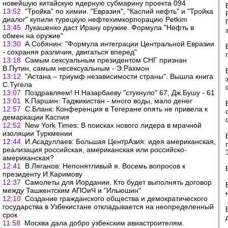
новейшую китайскую ядерную субмарину проекта 094
13:52
"Тройка" по химии. "Евразия", "Каспий нефть" и "Тройка
диалог" купили турецкую нефтехимкорпорацию Petkim
13:45
Лукашенко даст Ирану оружие. Формула "Нефть в
обмен на оружие"
13:30
А.Собянин: "Формула интеграции Центральной Евразии
- сохраняя различия, двигаться вперед"
13:18
Самым сексуальным президентом СНГ признан
В.Путин, самым несексуальным - Э.Рахмон
13:12
"Астана – триумф независимости страны". Вышла книга
С.Тугела
13:07
Поздравляем! Н.Назарбаеву "стукнуло" 67, Дж.Бушу - 61
13:01
К.Паршин: Таджикистан - много воды, мало денег
12:57
С.Бланк: Конференция в Тегеране опять не привела к
демаркации Каспия
12:52
New York Times: В поисках нового лидера в мрачной
изоляции Туркмении
12:44
И.Асадуллаев: Большая ЦентрАзия: идея американская,
реализация российская, американская или российско-
американская?
12:41
В.Ляганов: Непонятливый я. Восемь вопросов к
президенту И.Каримову
12:37
Самолеты для Иордании. Кто будет выполнять договор
между Ташкентским АПОиЧ и "Ильюшин"
12:10
Создание гражданского общества и демократического
государства в Узбекистане откладывается на неопределенный
срок
11:58
Москва дала добро узбекским авиастроителям.