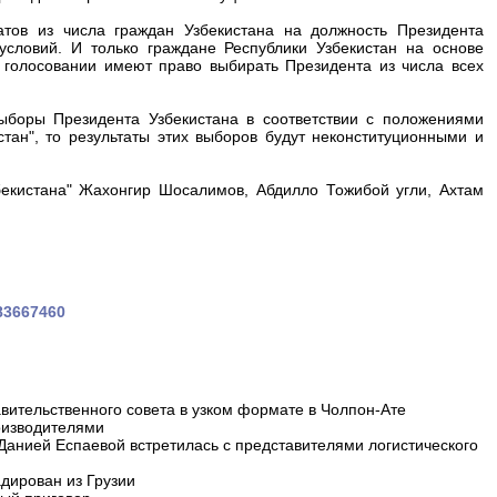
тов из числа граждан Узбекистана на должность Президента
условий. И только граждане Республики Узбекистан на основе
 голосовании имеют право выбирать Президента из числа всех
ыборы Президента Узбекистана в соответствии с положениями
тан", то результаты этих выборов будут неконституционными и
екистана" Жахонгир Шосалимов, Абдилло Тожибой угли, Ахтам
183667460
вительственного совета в узком формате в Чолпон-Ате
оизводителями
 Данией Еспаевой встретилась с представителями логистического
дирован из Грузии