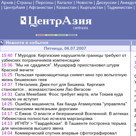
Архив
|
Страны
|
Персоны
|
Каталог
|
Новости
|
Дискуссии
|
Анекдо
|
ЦентрАзия
|
Афганистан
|
Казахстан
|
Кыргызстан
|
Таджикистан
|
Новости и события
|
Пятница, 06.07.2007
15:40
Г.Муродов: Киргизские нарушители границы требуют от
узбекских пограничников компенсацию
15:36
"Мы не сдадимся". Мушарраф приостановил штурм
Красной мечети
15:25
Польская правозащитница снимет кино про вольготную
жизнь бишкекских геев
14:37
Т.Неталиев: Джек-пот для Бишкека. Киргизия
становится... всеказахстанским Лас-Вегасом
14:31
Сапа Мекебаев: Фоос требует жертв, или Токаев куда
попало не вступит
14:25
Ошибка машиниста. Как банда Атамкулова "управляла"
Казахстанскими железными дорогами
14:17
С.Ежков: О власти и безграничной Вселенной. В аптеках
Узбекистана полностью исчезла марганцовка
14:13
ИГНПУ > "Гвардейская". В Ташкенте построена тюрьма
для чиновников высшего звена
14:04
Коммерческий спутник впервые сфотографировал