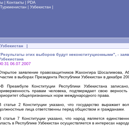
ты
|
Контакты
|
PDA
Туркменистан
|
Узбекистан
|
Узбекистан
|
"Результаты этих выборов будут неконституционными", - зая
Узбекистана
00:31 06.07.2007
Открытое заявление правозащитников Жахонгира Шосалимова, Аб
участие в выборах Президента Республики Узбекистан в декабре 200
>В Преамбуле Конституции Республики Узбекистана записано
приверженность правам человека, подтверждает свою верность
приоритет общепризнанных норм международного права.
В статье 2 Конституции указано, что государство выражает во
должностные лица ответственны перед обществом и гражданами.
В статье 7 Конституции указано, что народ является единственн
власть в Республике Узбекистан осуществляется в интересах народ