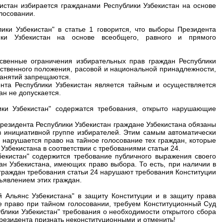
кистан избирается гражданами Республики Узбекистан на основе
лосовании.
ики Узбекистан" в статье 1 говорится, что выборы Президента
ики Узбекистан на основе всеобщего, равного и прямого
освенные ограничения избирательных прав граждан Республики
ественного положения, расовой и национальной принадлежности,
 занятий запрещаются.
ента Республики Узбекистан является тайным и осуществляется
н не допускается.
ки Узбекистан" содержатся требования, открыто нарушающие
 Президента Республики Узбекистан граждане Узбекистана обязаны
в инициативной группе избирателей. Этим самым автоматически
 нарушается право на тайное голосование тех граждан, которые
Узбекистана в соответствии с требованиями статьи 24.
бекистан" содержится требование публичного выражения своего
ан Узбекистана, имеющих право выбора. То есть, при наличии в
 граждан требования статьи 24 нарушают требования Конституции
зъявлением этих граждан.
 Альянс Узбекистана" в защиту Конституции и в защиту права
е право при тайном голосовании, требуем Конституционный Суд
блики Узбекистан" требования о необходимости открытого сбора
Президента признать неконституционными и отменить!