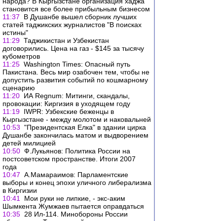
народа? В Кыргызстане организация хаджа
становится все более прибыльным бизнесом
11:37
В Душанбе вышел сборник лучших
статей таджикских журналистов "В поисках
истины"
11:29
Таджикистан и Узбекистан
договорились. Цена на газ - $145 за тысячу
кубометров
11:25
Washington Times: Опасный путь
Пакистана. Весь мир озабочен тем, чтобы не
допустить развития событий по кошмарному
сценарию
11:20
ИА Regnum: Митинги, скандалы,
провокации: Киргизия в уходящем году
11:19
IWPR: Узбекские беженцы в
Кыргызстане - между молотом и наковальней
10:53
"Президентская Елка" в здании цирка
Душанбе закончилась матом и выдворением
детей милицией
10:50
Ф.Лукьянов: Политика России на
постсоветском пространстве. Итоги 2007
года
10:47
А.Мамараимов: Парламентские
выборы и конец эпохи уличного либерализма
в Киргизии
10:41
Мои руки не липкие, - экс-аким
Шымкента Жумжаев пытается оправдаться
10:35
28 Ил-114. Минобороны России