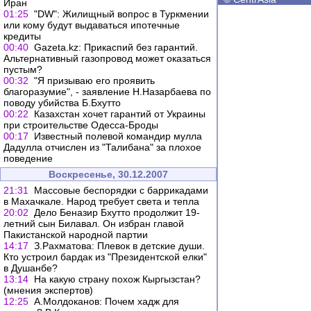
Иран
01:25
"DW": Жилищный вопрос в Туркмении
или кому будут выдаваться ипотечные
кредиты
00:40
Gazeta.kz: Прикаспий без гарантий.
Альтернативный газопровод может оказаться
пустым?
00:32
"Я призываю его проявить
благоразумие", - заявление Н.Назарбаева по
поводу убийства Б.Бхутто
00:22
Казахстан хочет гарантий от Украины
при строительстве Одесса-Броды
00:17
Известный полевой командир мулла
Дадулла отчислен из "Талибана" за плохое
поведение
Воскресенье, 30.12.2007
21:31
Массовые беспорядки с баррикадами
в Махачкале. Народ требует света и тепла
20:02
Дело Беназир Бхутто продолжит 19-
летний сын Билавал. Он избран главой
Пакистанской народной партии
14:17
З.Рахматова: Плевок в детские души.
Кто устроил бардак из "Президентской елки"
в Душанбе?
13:14
На какую страну похож Кыргызстан?
(мнения экспертов)
12:25
А.Молдоканов: Почем хадж для