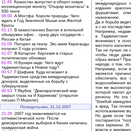
11:49
Казахстан выпустил в оборот новую
международных о
коллекционную монету "Отырар монетасы" в
издания красоч
500 тенге
фуршетами, сом
08:00
А.Мостфа: Короли природы. Чего
назначению.
ждать в Год Земляной Мыши или Желтой
Да и борьба веде
Крысы
а с их последстви
01:13
В казахстанских Бахтах в котельной
Например, недавн
обнаружен офис... сразу двух государств –
в Таджикистане
России и Китая
возникают, в осн
01:09
Погорел за театр. Экс-аким Караганды
местного населен
получил 3 года условно
Так не лучше ли 
01:07
В.Катаргин: Киргизия в старых
чтобы люди даже
политических обновках
образ жизни? Прав
01:05
Н.Бухари-заде: Чего ждут
народе, о том, чт
таджикистанцы в Новом году?
Например, если в
00:57
Г.Шафиев: Куда исчезают в
является причино
Таджикистане средства международных
обеспечить все 
доноров, выделенные на борьбу с
водоснабжения во
туберкулезом
том же высокогор
00:53
Т.Якубов: "Демократический мир
которой хватит д
закрыл глаза на И.Каримова" (открытое
региону. Но эта 
письмо П.Морелю)
"бомбой замедлен
а вред. Так поче
Понедельник, 31.12.2007
использованию во
21:29
2007 год заканчивается на
Но даже если так
оптимистической ноте. После
постараются "пог
демократических выборов в Кении началась
свои карманы. И,
гражданская война
власти и чиновнич