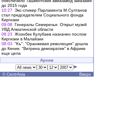
обеспечило Ташкентский авиазавод заказами
до 2015 года
10:27
Экс-спикер Парламента М.Султанов
стал председателем Социального фонда
Киргизии
09:08
Генералы Семиречья. Открыт музей
УВД Алматинской области
08:23
Жээнбек Кулубаев назначен послом
Киргизии в Малайзии
08:03
"Къ": "Оранжевая революция" дошла
до Кении. "Витрина демократии" в Африке
еще цела
Архив
©
CentrAsia
Вверх