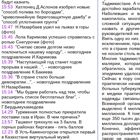
будут казнить
Таджикистане. А ч
15:53
Хатлонец Д.Аслонов изобрел новые:
достойно зарабат
"способ полива по бороздам",
Наболевших и ва
"криволинейную берегозащитную дамбу" и
накопилось мног
"способ уплотнения грунта"
сложной ситуаци
15:47
Н.Назарбаев ушел на лыжах в горы
назвать и други
(фото)
руководителей не
15:45
Лола Каримова успешно справилась с
Взять одну из них
ролью Снегурочки (фото)
исключением, пра
15:43
"Считаю своим долгом низко
что в стране поя
поклониться нашему народу", - новогоднее
не носили столь м
поздравление И.Каримова
Многие таджикис
15:39
"Наступающий год станет годом
малярии, котора
прорыва в нашей...", - новогоднее
обратилось за п
поздравление К.Бакиева
эпидемию удалось
15:36
"В стране стало больше
Сейчас в пору сн
демократии...", - новогоднее поздравление
практически нача
Н.Назарбаева
больных туберкул
15:14
"Мы будем работать над тем, чтобы
и медики практич
расширить список бесплатных благ", -
надежды связаны
новогоднее поздравление
Всемирной орган
Г.Бердымухамедова
выделено 4 милли
14:29
Туркмения полностью прекратила
миллионов. К том
поставки газа в Иран. В чем причина?
еще 350 тысяч до
13:57
Ташкент тряхнуло на 3 балла. В
миллиона долларо
горных районах Киргизии - пять баллов
Конечно, эффек
12:23
В Усть-Каменогорске открылся первый
распространяется 
в Казахстане виртуальный музей
такую не нашел.