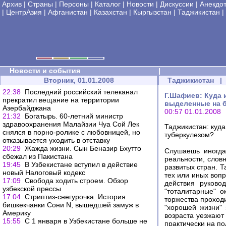
Архив
|
Страны
|
Персоны
|
Каталог
|
Новости
|
Дискуссии
|
Анекдо
|
ЦентрАзия
|
Афганистан
|
Казахстан
|
Кыргызстан
|
Таджикистан
|
Новости и события
|
Вторник, 01.01.2008
Таджикистан
|
22:38
Последний российский телеканал
Г.Шафиев: Куда 
прекратил вещание на территории
выделенные на б
Азербайджана
00:57 01.01.2008
21:32
Богатырь. 60-летний министр
здравоохранения Малайзии Чуа Сой Лек
Таджикистан: куд
снялся в порно-ролике с любовницей, но
туберкулезом?
отказывается уходить в отставку
20:29
Жажда жизни. Сын Беназир Бхутто
Слушаешь иногда
cбежал из Пакистана
реальности, словн
19:45
В Узбекистане вступил в действие
развитых стран. 
новый Налоговый кодекс
тех или иных воп
17:09
Свобода ходить строем. Обзор
действия руково
узбекской прессы
"тоталитарные" о
17:04
Стриптиз-снегурочка. История
торжества проход
бишкекчанки Сони N, вышедшей замуж в
"хорошей жизни"
Америку
возраста уезжают 
15:55
С 1 января в Узбекистане больше не
практически на по