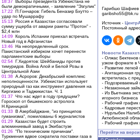
18:37
Выборы президента Узбекистана не
были демократичными, - заявление "Эзгулик"
Гарибшо Шафиев
17:22
П.Гончаров: Гибель Беназир Бхутто –
garibsho55@bk.ru
удар по Мушаррафу
15:13
Россия и Казахстан согласовали
Источник -
Центр
сумму ущерба от аварии ракеты "Протон" -
Постоянный адрес
$2,4 млн
14:09
Король Испании приехал встречать
Новый год в Афганистан
13:46
На неопределенный срок.
Пакистанский избирком хочет перенести
Новости Казахст
парламентские выборы
-
Олжас Бектенов 
02:54
Г.Хидоятов: Шейбаниды против
узком формате в 
тимуридов. Война Алой и Белой Розы в
-
Развитие легкой
Центральной Азии
-
Агитационная гр
01:38
А.Асроров: Декабрьский комплекс
встретилась с пр
неполноценности. Узбекистан использует
-
Подозреваемый в
природный газ как инструмент давления на
-
Незаконные займ
Киргизию и Таджикистан. Ч. 1
-
Из Вьетнама экс
01:37
Что нас ждет в году грядущем?
игорного бизнеса
Гороскоп от бишкекского астролога
-
Рабочий график 
Н.Криницкой
-
Кадровые перес
01:33
В Азербайджане, "из принципов
-
Нурлыбек Налиб
гуманизма", помилованы 6 журналистов
Актюбинской обла
01:29
Казахстан будет строить
-
Рабочий график 
алюминиевый завод в Экибастузе
01:26
"По техническим причинам".
Перейти на верс
Туркмения вдвое сократила поставки газа в
©
CentrAsia