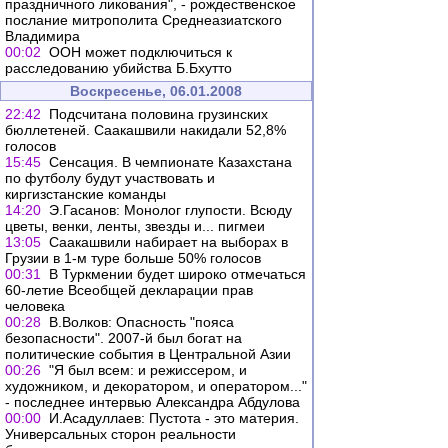
праздничного ликования", - рождественское
послание митрополита Среднеазиатского
Владимира
00:02
ООН может подключиться к
расследованию убийства Б.Бхутто
Воскресенье, 06.01.2008
22:42
Подсчитана половина грузинских
бюллетеней. Саакашвили накидали 52,8%
голосов
15:45
Сенсация. В чемпионате Казахстана
по футболу будут участвовать и
киргизстанские команды
14:20
Э.Гасанов: Монолог глупости. Всюду
цветы, венки, ленты, звезды и... пигмеи
13:05
Cаакашвили набирает на выборах в
Грузии в 1-м туре больше 50% голосов
00:31
В Туркмении будет широко отмечаться
60-летие Всеобщей декларации прав
человека
00:28
В.Волков: Опасность "пояса
безопасности". 2007-й был богат на
политические события в Центральной Азии
00:26
"Я был всем: и режиссером, и
художником, и декоратором, и оператором..."
- последнее интервью Александра Абдулова
00:00
И.Асадуллаев: Пустота - это материя.
Универсальных сторон реальности