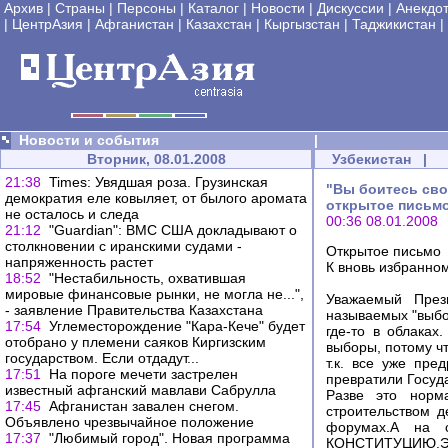
Архив
|
Страны
|
Персоны
|
Каталог
|
Новости
|
Дискуссии
|
Анекдо
|
ЦентрАзия
|
Афганистан
|
Казахстан
|
Кыргызстан
|
Таджикистан
|
Новости и события
|
Вторник, 08.01.2008
Узбекистан
|
21:38
Times: Увядшая роза. Грузинская
"Вы боитесь сво
демократия еле ковыляет, от былого аромата
открытое письмо
не осталось и следа
00:36 08.01.2008
21:12
"Guardian": ВМС США докладывают о
столкновении с иранскими судами -
Открытое письмо
напряженность растет
К вновь избранно
18:52
"Нестабильность, охватившая
мировые финансовые рынки, не могла не...",
Уважаемый През
- заявление Правительства Казахстана
называемых "выбо
17:54
Углеместорождение "Кара-Кече" будет
где-то в облаках
отобрано у племени саяков Киргизским
выборы, потому чт
государством. Если отдадут...
т.к. все уже пр
17:51
На пороге мечети застрелен
превратили Госуда
известный афганский мавлави Сабрулла
Разве это норм
17:45
Афганистан завален снегом.
строительством д
Объявлено чрезвычайное положение
форумах.А на 
17:37
"Любимый город". Новая программа
КОНСТИТУЦИЮ.Это 