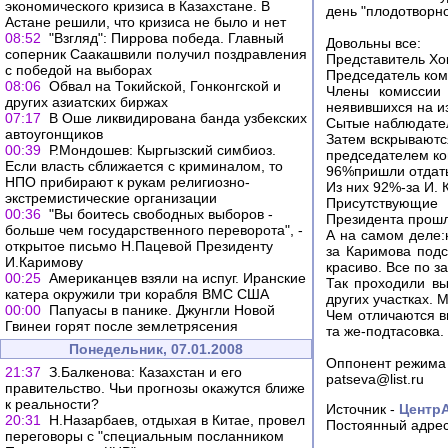
экономического кризиса в Казахстане. В
день "плодотворно
Астане решили, что кризиса не было и нет
08:52
"Взгляд": Пиррова победа. Главный
Довольны все:
соперник Саакашвили получил поздравления
Представитель Хо
с победой на выборах
Председатель ком
08:06
Обвал на Токийской, Гонконгской и
Члены комиссии 
других азиатских биржах
неявившихся на и
07:17
В Оше ликвидирована банда узбекских
Сытые наблюдател
автоугонщиков
Затем вскрываютс
00:39
Р.Мондошев: Кыргызский симбиоз.
председателем ко
Если власть сближается с криминалом, то
96%пришли отдать
НПО прибирают к рукам религиозно-
Из них 92%-за И. 
экстремистические организации
Присутствующие 
00:36
"Вы боитесь свободных выборов -
Президента прошл
больше чем государственного переворота", -
А на самом деле:
открытое письмо Н.Пацевой Президенту
за Каримова подс
И.Каримову
красиво. Все по за
00:25
Американцев взяли на испуг. Иранские
Так проходили в
катера окружили три корабля ВМС США
других участках. 
00:00
Папуасы в панике. Джунгли Новой
Чем отличаются в
Гвинеи горят после землетрясения
та же-подтасовка.
Понедельник, 07.01.2008
Оппонент режима 
21:37
З.Балкенова: Казахстан и его
patseva@list.ru
правительство. Чьи прогнозы окажутся ближе
к реальности?
Источник -
Центр
20:31
Н.Назарбаев, отдыхая в Китае, провел
Постоянный адрес
переговоры с "специальным посланником