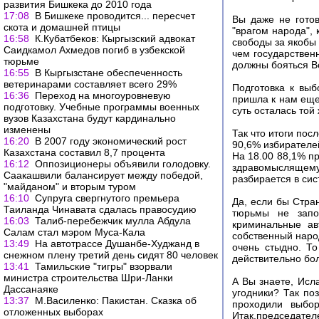
развития Бишкека до 2010 года
17:08
В Бишкеке проводится... пересчет
Вы даже не готов
скота и домашней птицы
"врагом народа",
16:58
К.Кубатбеков: Кыргызский адвокат
свободы за якобы
Саидкамол Ахмедов погиб в узбекской
чем государствен
тюрьме
должны бояться В
16:55
В Кыргызстане обеспеченность
ветеринарами составляет всего 29%
Подготовка к вы
16:36
Переход на многоуровневую
пришла к нам еще
подготовку. Учебные программы военных
суть осталась той
вузов Казахстана будут кардинально
изменены
Так что итоги пос
16:20
В 2007 году экономический рост
90,6% избирателе
Казахстана составил 8,7 процента
На 18.00 88,1% п
16:12
Оппозиционеры объявили голодовку.
здравомыслящем
Саакашвили балансирует между победой,
разбирается в си
"майданом" и вторым туром
16:10
Супруга свергнутого премьера
Да, если бы Стра
Таиланда Чинавата сдалась правосудию
тюрьмы не запо
16:03
Талиб-перебежчик мулла Абдула
криминальные ав
Салам стал мэром Муса-Кала
собственный народ
13:49
На автотрассе Душанбе-Худжанд в
очень стыдно. То
снежном плену третий день сидят 80 человек
действительно бо
13:41
Тамильские "тигры" взорвали
министра строительства Шри-Ланки
А Вы знаете, Исл
Дассанаяке
угодники? Так по
13:37
М.Василенко: Пакистан. Сказка об
проходили выбор
отложенных выборах
Итак,председате