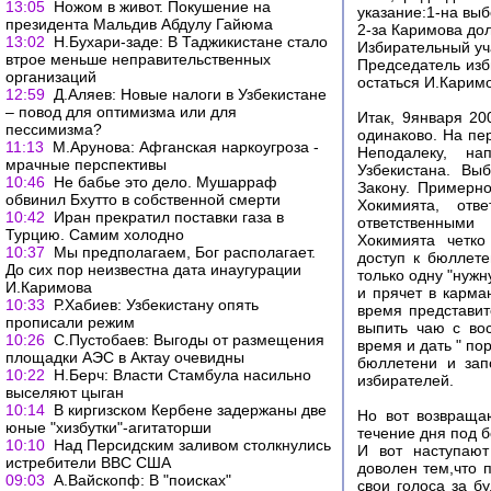
13:05
Ножом в живот. Покушение на
указание:1-на вы
президента Мальдив Абдулу Гайюма
2-за Каримова до
13:02
Н.Бухари-заде: В Таджикистане стало
Избирательный уч
втрое меньше неправительственных
Председатель изб
организаций
остаться И.Каримо
12:59
Д.Аляев: Новые налоги в Узбекистане
– повод для оптимизма или для
Итак, 9января 20
пессимизма?
одинаково. На пе
11:13
М.Арунова: Афганская наркоугроза -
Неподалеку, на
мрачные перспективы
Узбекистана. Вы
10:46
Не бабье это дело. Мушарраф
Закону. Примерно
обвинил Бхутто в собственной смерти
Хокимията, отв
10:42
Иран прекратил поставки газа в
ответственными
Турцию. Самим холодно
Хокимията четко
10:37
Мы предполагаем, Бог располагает.
доступ к бюллете
До сих пор неизвестна дата инаугурации
только одну "нужн
И.Каримова
и прячет в карма
10:33
Р.Хабиев: Узбекистану опять
время представит
прописали режим
выпить чаю с во
10:26
С.Пустобаев: Выгоды от размещения
время и дать " по
площадки АЭС в Актау очевидны
бюллетени и зап
10:22
Н.Берч: Власти Стамбула насильно
избирателей.
выселяют цыган
10:14
В киргизском Кербене задержаны две
Но вот возвраща
юные "хизбутки"-агитаторши
течение дня под 
10:10
Над Персидским заливом столкнулись
И вот наступают
истребители ВВС США
доволен тем,что 
09:03
А.Вайскопф: В "поисках"
свои голоса за б