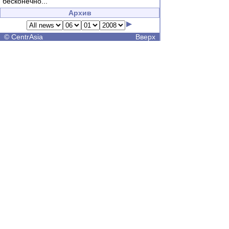
бесконечно...
Архив
©
CentrAsia
Вверх