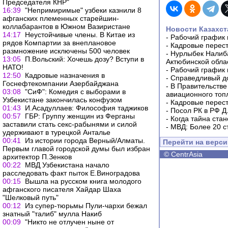
Председателя КНР"
16:39
"Непримиримые" узбеки казнили 8
афганских племенных старейшин-
коллабарантов в Южном Вазиристане
Новости Казахст
14:17
Неустойчивые члены. В Китае из
-
Рабочий график 
рядов Компартии за внеплановое
-
Кадровые перес
размножение исключены 500 человек
-
Нурлыбек Налиб
13:05
П.Вольский: Хочешь дозу? Вступи в
Актюбинской обла
НАТО!
-
Рабочий график 
12:50
Кадровые назначения в
-
Справедливый до
Госнефтекомпании Азербайджана
-
В Правительстве
03:08
"СиФ": Комедия с выборами в
авиационного топ
Узбекистане закончилась конфузом
-
Кадровые перес
01:43
И.Асадуллаев: Философия таджиков
-
Посол РК в РФ Д
00:57
ГБР: Группу женщин из Ферганы
-
Когда тайна ста
заставили стать секс-рабынями и силой
-
МВД: Более 20 с
удерживают в турецкой Анталье
00:41
Из истории города Верный/Алматы.
Перейти на верс
Первым главой городской думы был избран
©
CentrAsia
архитектор П.Зенков
00:22
МВД Узбекистана начало
расследовать факт пыток Е.Виноградова
00:15
Вышла на русском книга молодого
афганского писателя Хайдар Шаха
"Шелковый путь"
00:12
Из супер-тюрьмы Пули-чархи бежал
знатный "талиб" мулла Накиб
00:09
"Никто не отлучен ныне от