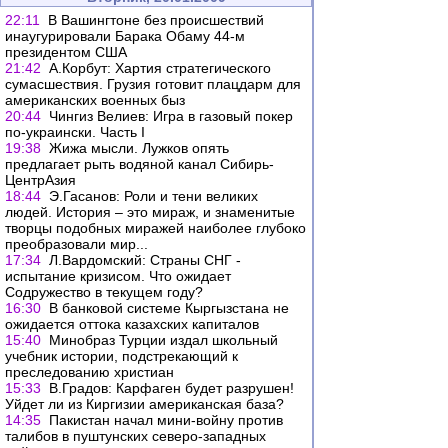
22:11
В Вашингтоне без происшествий
инаугурировали Барака Обаму 44-м
президентом США
21:42
А.Корбут: Хартия стратегического
сумасшествия. Грузия готовит плацдарм для
американских военных быз
20:44
Чингиз Велиев: Игра в газовый покер
по-украински. Часть I
19:38
Жижа мысли. Лужков опять
предлагает рыть водяной канал Сибирь-
ЦентрАзия
18:44
Э.Гасанов: Роли и тени великих
людей. История – это мираж, и знаменитые
творцы подобных миражей наиболее глубоко
преобразовали мир...
17:34
Л.Вардомский: Страны СНГ -
испытание кризисом. Что ожидает
Содружество в текущем году?
16:30
В банковой системе Кыргызстана не
ожидается оттока казахских капиталов
15:40
Минобраз Турции издал школьный
учебник истории, подстрекающий к
преследованию христиан
15:33
В.Градов: Карфаген будет разрушен!
Уйдет ли из Киргизии американская база?
14:35
Пакистан начал мини-войну против
талибов в пуштунских северо-западных