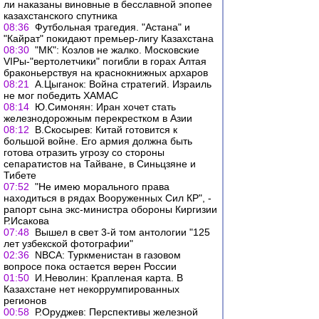
ли наказаны виновные в бесславной эпопее
казахстанского спутника
08:36
Футбольная трагедия. "Астана" и
"Кайрат" покидают премьер-лигу Казахстана
08:30
"МК": Козлов не жалко. Московские
VIPы-"вертолетчики" погибли в горах Алтая
браконьерствуя на краснокнижных архаров
08:21
А.Цыганок: Война стратегий. Израиль
не мог победить ХАМАС
08:14
Ю.Симонян: Иран хочет стать
железнодорожным перекрестком в Азии
08:12
В.Скосырев: Китай готовится к
большой войне. Его армия должна быть
готова отразить угрозу со стороны
сепаратистов на Тайване, в Синьцзяне и
Тибете
07:52
"Не имею морального права
находиться в рядах Вооруженных Сил КР", -
рапорт сына экс-министра обороны Киргизии
Р.Исакова
07:48
Вышел в свет 3-й том антологии "125
лет узбекской фотографии"
02:36
NBCA: Туркменистан в газовом
вопросе пока остается верен России
01:50
И.Неволин: Крапленая карта. В
Казахстане нет некоррумпированных
регионов
00:58
Р.Оруджев: Перспективы железной