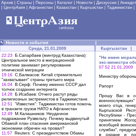
Архив
|
Страны
|
Персоны
|
Каталог
|
Новости
|
Дискуссии
|
Анекдо
|
ЦентрАзия
|
Афганистан
|
Казахстан
|
Кыргызстан
|
Таджикистан
|
Новости и события
|
Среда, 21.01.2009
Кыргызстан
|
22:23
Б.Сапарбаев (минтруд Казахстана):
"Не имею мораль
Центральное место в миграционной
экс-министра об
политике занимает регулирование
07:52 21.01.2009
этнической миграции
19:16
С.Балмасов: Китай стремительно
Министру обороны
"захватывает" страны третьего мира
16:04
В.Серф: Почему именно СССР дал
Рапорт
толчок созданию интернета
14:28
Б.Исабаев: Отчего растут ряды
Прошу Вас в со
религиозных экстремистов в Таджикистане
военнослужащих" 
12:51
"Известия": Таджикистан готов помочь
моего отца, гене
в транзите грузов НАТО в Афганистан
Кыргызской Рес
12:49
М.Калашников: Неудачное
Республики - Пре
подражание Рузвельту. Почему выдвинутый
принятием Жогор
Обамой план спасения американской
всеобщей воинско
экономики обречен на провал?
службах", предус
11:57
Reuters: С президентством Обамы
в охране и по