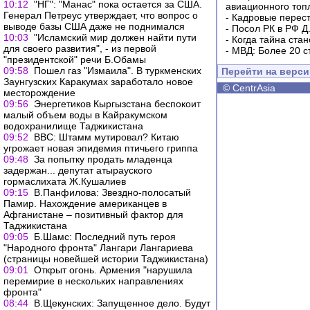
10:12
"НГ": "Манас" пока остается за США.
авиационного топ
Генерал Петреус утверждает, что вопрос о
-
Кадровые перес
выводе базы США даже не поднимался
-
Посол РК в РФ Д
10:03
"Исламский мир должен найти пути
-
Когда тайна ста
для своего развития", - из первой
-
МВД: Более 20 с
"президентской" речи Б.Обамы
09:58
Пошел газ "Измаила". В туркменских
Перейти на верс
Заунгузских Каракумах заработало новое
©
CentrAsia
месторождение
09:56
Энергетиков Кыргызстана беспокоит
малый объем воды в Кайракумском
водохранилище Таджикистана
09:52
ВВС: Штамм мутировал? Китаю
угрожает новая эпидемия птичьего гриппа
09:48
За попытку продать младенца
задержан... депутат атырауского
гормаслихата Ж.Кушалиев
09:15
В.Панфилова: Звездно-полосатый
Памир. Нахождение американцев в
Афганистане – позитивный фактор для
Таджикистана
09:05
Б.Шамс: Последний путь героя
"Народного фронта" Лангари Лангариева
(страницы новейшей истории Таджикистана)
09:01
Открыт огонь. Армения "нарушила
перемирие в нескольких направлениях
фронта"
08:44
В.Щекунских: Запущенное дело. Будут