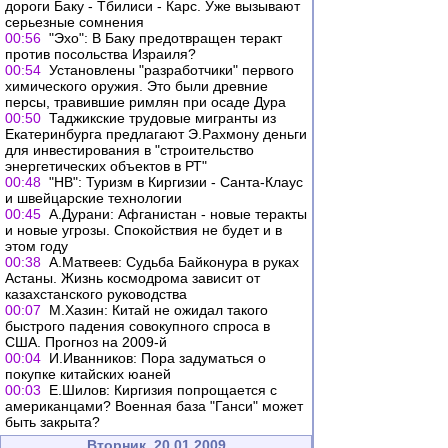
дороги Баку - Тбилиси - Карс. Уже вызывают
серьезные сомнения
00:56
"Эхо": В Баку предотвращен теракт
против посольства Израиля?
00:54
Установлены "разработчики" первого
химического оружия. Это были древние
персы, травившие римлян при осаде Дура
00:50
Таджикские трудовые мигранты из
Екатеринбурга предлагают Э.Рахмону деньги
для инвестирования в "строительство
энергетических объектов в РТ"
00:48
"НВ": Туризм в Киргизии - Санта-Клаус
и швейцарские технологии
00:45
А.Дурани: Афганистан - новые теракты
и новые угрозы. Спокойствия не будет и в
этом году
00:38
А.Матвеев: Судьба Байконура в руках
Астаны. Жизнь космодрома зависит от
казахстанского руководства
00:07
М.Хазин: Китай не ожидал такого
быстрого падения совокупного спроса в
США. Прогноз на 2009-й
00:04
И.Иванников: Пора задуматься о
покупке китайских юаней
00:03
Е.Шилов: Киргизия попрощается с
американцами? Военная база "Ганси" может
быть закрыта?
Вторник, 20.01.2009