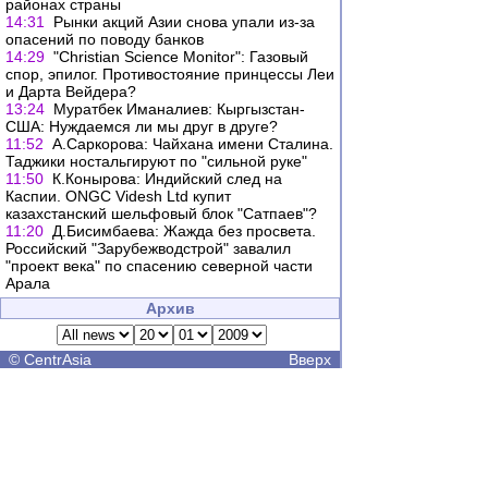
районах страны
14:31
Рынки акций Азии снова упали из-за
опасений по поводу банков
14:29
"Christian Science Monitor": Газовый
спор, эпилог. Противостояние принцессы Леи
и Дарта Вейдера?
13:24
Муратбек Иманалиев: Кыргызстан-
США: Нуждаемся ли мы друг в друге?
11:52
А.Саркорова: Чайхана имени Сталина.
Таджики ностальгируют по "сильной руке"
11:50
К.Конырова: Индийский след на
Каспии. ONGC Videsh Ltd купит
казахстанский шельфовый блок "Сатпаев"?
11:20
Д.Бисимбаева: Жажда без просвета.
Российский "Зарубежводстрой" завалил
"проект века" по спасению северной части
Арала
Архив
©
CentrAsia
Вверх