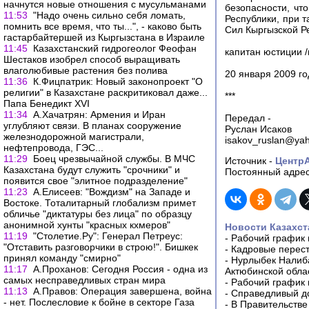
начнутся новые отношения с мусульманами
безопасности, чт
11:53
"Надо очень сильно себя ломать,
Республики, при 
помнить все время, что ты...", - каково быть
Сил Кыргызской Р
гастарбайтершей из Кыргызстана в Израиле
11:45
Казахстанский гидрогеолог Феофан
капитан юстиции /
Шестаков изобрел способ выращивать
влаголюбивые растения без полива
20 января 2009 го
11:36
К.Фицпатрик: Новый законопроект "О
религии" в Казахстане раскритиковал даже...
***
Папа Бенедикт XVI
11:34
А.Хачатрян: Армения и Иран
Передал -
углубляют связи. В планах сооружение
Руслан Исаков
железнодорожной магистрали,
isakov_ruslan@ya
нефтепровода, ГЭС...
11:29
Боец чрезвычайной службы. В МЧС
Источник -
Центр
Казахстана будут служить "срочники" и
Постоянный адрес
появится свое "элитное подразделение"
11:23
А.Елисеев: "Вождизм" на Западе и
Востоке. Тоталитарный глобализм примет
обличье "диктатуры без лица" по образцу
анонимной хунты "красных кхмеров"
Новости Казахст
11:19
"Столетие.Ру": Генерал Петреус:
-
Рабочий график 
"Отставить разговорчики в строю!". Бишкек
-
Кадровые перес
принял команду "смирно"
-
Нурлыбек Налиб
11:17
А.Проханов: Сегодня Россия - одна из
Актюбинской обла
самых несправедливых стран мира
-
Рабочий график 
11:13
А.Правов: Операция завершена, война
-
Справедливый до
- нет. Послесловие к бойне в секторе Газа
-
В Правительстве