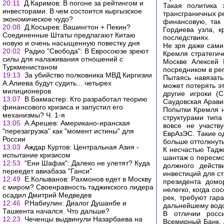
20:11
Д.Каримов: В погоне за рейтингом и
Такая политика 
инвесторами. В чем состоится кыргызское
трансграничных р
экономическое чудо?
финансовую, так 
20:08
Д.Косырев: Вашингтон + Пекин?
Гордиева узла, к
Соединенные Штаты предлагают Китаю
последствиях.
новую и очень насыщенную повестку дня
Не зря даже сами
20:02
Радио "Свобода": В Евросоюзе зреют
Кремля стратеги
силы для налаживания отношений с
Москве Алексей 
Туркменистаном
посредником в ре
19:13
За убийство полковника МВД Киргизии
Пытаясь навязать
А.Алиева будут судить... четырех
может потерять эт
милиционеров
другие игроки (
13:07
В.Бакмастер: Кто разработал теорию
Саудовская Арави
финансового кризиса и запустил его
Попытки Кремля 
механизмы? Ч. 1-я
структурами тип
13:05
А.Арешев: Американо-иранская
вовсе не участв
"перезагрузка" как "момент истины" для
ЕврАзЭС. Такие о
России
больше оттолкнуть
13:03
Аждар Куртов: Центральная Азия -
К несчастью Тадж
испытание кризисом
шантаж о пересмо
12:53
"Ени Шафак": Далеко не улетят? Куда
должного дейст
переедет авиабаза "Ганси"
инвестиций для ст
12:49
Е.Колыванов: Рахмонов едет в Москву
президента домо
с миром? Своенравность таджикского лидера
нелегко, когда с
осадил Дмитрий Медведев
рек, требуют гар
12:46
Р.Набиулин: Диалог Душанбе и
дальнейшему водо
Ташкента начался. Что дальше?
В отличии росси
12:23
Чеченцы выдвинули Назарбаева на
Всемирный Банк, 