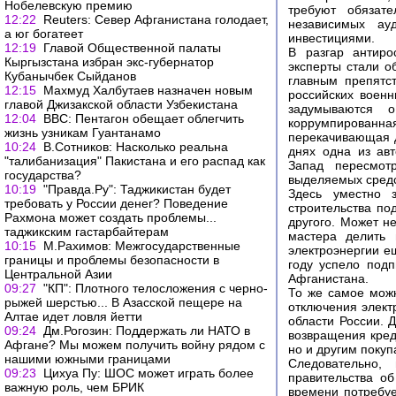
Нобелевскую премию
требуют обязат
12:22
Reuters: Север Афганистана голодает,
независимых ау
а юг богатеет
инвестициями.
12:19
Главой Общественной палаты
В разгар антиро
Кыргызстана избран экс-губернатор
эксперты стали о
Кубанычбек Сыйданов
главным препятст
12:15
Махмуд Халбутаев назначен новым
российских военн
главой Джизакской области Узбекистана
задумываются 
12:04
ВВС: Пентагон обещает облегчить
коррумпирован
жизнь узникам Гуантанамо
перекачивающая д
10:24
В.Сотников: Насколько реальна
днях одна из авт
"талибанизация" Пакистана и его распад как
Запад пересмот
государства?
выделяемых средс
10:19
"Правда.Ру": Таджикистан будет
Здесь уместно 
требовать у России денег? Поведение
строительства по
Рахмона может создать проблемы...
другого. Может н
таджикским гастарбайтерам
мастера делить 
10:15
М.Рахимов: Межгосударственные
электроэнергии е
границы и проблемы безопасности в
году успело подп
Центральной Азии
Афганистана.
09:27
"КП": Плотного телосложения с черно-
То же самое можн
рыжей шерстью... В Азасской пещере на
отключения элект
Алтае идет ловля йетти
области России. 
09:24
Дм.Рогозин: Поддержать ли НАТО в
возвращения кред
Афгане? Мы можем получить войну рядом с
но и другим покуп
нашими южными границами
Следовательно,
09:23
Цихуа Пу: ШОС может играть более
правительства о
важную роль, чем БРИК
времени потребуе