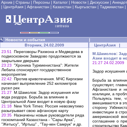
Архив
|
Страны
|
Персоны
|
Каталог
|
Новости
|
Дискуссии
|
Анекдо
|
ЦентрАзия
|
Афганистан
|
Казахстан
|
Кыргызстан
|
Таджикистан
|
Новости и события
|
Вторник, 24.02.2009
ЦентрАзия
|
23:51
Переговоры Рахмона и Медведева в
М.Шамолов: Задо
подмосковном Завидово продолжаются за
Азии входит в н
закрытыми дверьми
21:27 24.02.2009
23:23
"Хроника Туркменистана": Жители
Лебапа спонсируют государственное
Задор искушения 
мероприятие
22:42
Против кривотечения. МЧС Киргизии
Борьба за влияни
начинает выпрямление 252 километров
существует, глав
русел рек
Афганистане и н
21:27
М.Шамолов: Задор искушения или
коалиции, а проб
вода раздора. Борьба за влияние в
Пользуясь тем, ч
Центральной Азии входит в новую фазу
вмешиваются в эт
21:18
New York Times: Россия невозмутимо
сторону Узбекис
разыгрывает свою афганскую карту
инвестиции в стр
20:35
Назначены новые руководители ряда
американской во
госкомпаний Казахстана - "Сары Арка",
соглашение о пр
"Жетысу", "Иртыш" , "Тау-кен Самрук" и др.
строительство Ка