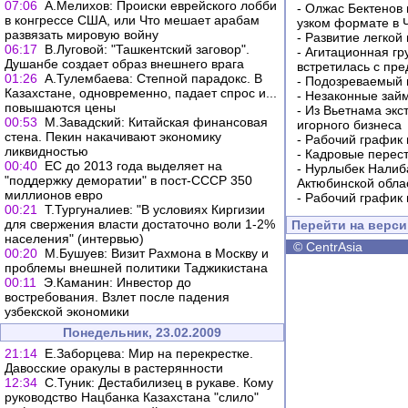
07:06
А.Мелихов: Происки еврейского лобби
-
Олжас Бектенов 
в конгрессе США, или Что мешает арабам
узком формате в 
развязать мировую войну
-
Развитие легкой
06:17
В.Луговой: "Ташкентский заговор".
-
Агитационная гр
Душанбе создает образ внешнего врага
встретилась с пр
01:26
А.Тулембаева: Степной парадокс. В
-
Подозреваемый в
Казахстане, одновременно, падает спрос и...
-
Незаконные займ
повышаются цены
-
Из Вьетнама экс
00:53
М.Завадский: Китайская финансовая
игорного бизнеса
стена. Пекин накачивают экономику
-
Рабочий график 
ликвидностью
-
Кадровые перес
00:40
ЕС до 2013 года выделяет на
-
Нурлыбек Налиб
"поддержку деморатии" в пост-СССР 350
Актюбинской обла
миллионов евро
-
Рабочий график 
00:21
Т.Тургуналиев: "В условиях Киргизии
для свержения власти достаточно воли 1-2%
Перейти на верс
населения" (интервью)
©
CentrAsia
00:20
М.Бушуев: Визит Рахмона в Москву и
проблемы внешней политики Таджикистана
00:11
Э.Каманин: Инвестор до
востребования. Взлет после падения
узбекской экономики
Понедельник, 23.02.2009
21:14
Е.Заборцева: Мир на перекрестке.
Давосские оракулы в растерянности
12:34
С.Туник: Дестабилизец в рукаве. Кому
руководство Нацбанка Казахстана "слило"