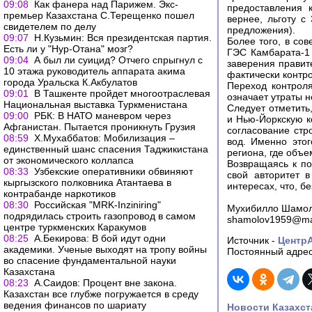
09:08
Как фанера над Парижем. Экс-
предоставления 
премьер Казахстана С.Терещенко пошел
вернее, льготу с
свидетелем по делу
предложения).
09:07
Н.Кузьмин: Вся президентская партия.
Более того, в со
Есть ли у "Нур-Отана" мозг?
ГЭС Камбарата-1 
09:04
А был ли суицид? Отчего спрыгнул с
заверения правите
10 этажа руководитель аппарата акима
фактически контро
города Уральска К.Акбулатов
Переход контроля
09:01
В Ташкенте пройдет многоотраслевая
означает утраты н
Национальная выставка Туркменистана
Следует отметить,
09:00
РБК: В НАТО маневром через
и Нью-Йоркскую к
Афганистан. Пытается проникнуть Грузия
согласование стр
08:59
Х.Мухаббатов: Мобилизация –
вод. Именно этог
единственный шанс спасения Таджикистана
региона, где объе
от экономического коллапса
Возвращаясь к по
08:33
Узбекские оперативники обвиняют
свой авторитет в
кыргызского полковника Атантаева в
интересах, что, б
контрабанде наркотиков
08:30
Российская "MRK-Inziniring"
Мухибилло Шамо
подрядилась строить газопровод в самом
shamolov1959@mai
центре туркменских Каракумов
08:25
А.Бекирова: В бой идут одни
Источник -
Центр
академики. Ученые выходят на тропу войны
Постоянный адрес
во спасение фундаментальной науки
Казахстана
08:23
А.Саидов: Процент вне закона.
Казахстан все глубже погружается в среду
ведения финансов по шариату
Новости Казахст