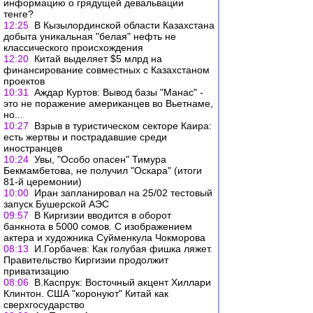
информацию о грядущей девальвации
тенге?
12:25
В Кызылординской области Казахстана
добыта уникальная "белая" нефть не
классического происхождения
12:20
Китай выделяет $5 млрд на
финансирование совместных с Казахстаном
проектов
10:31
Аждар Куртов: Вывод базы "Манас" -
это не поражение американцев во Вьетнаме,
но...
10:27
Взрыв в туристическом секторе Каира:
есть жертвы и пострадавшие среди
иностранцев
10:24
Увы, "Особо опасен" Тимура
Бекмамбетова, не получил "Оскара" (итоги
81-й церемонии)
10:00
Иран запланировал на 25/02 тестовый
запуск Бушерской АЭС
09:57
В Киргизии вводится в оборот
банкнота в 5000 сомов. С изображением
актера и художника Суйменкула Чокморова
08:13
И.Горбачев: Как голубая фишка ляжет.
Правительство Киргизии продолжит
приватизацию
08:06
В.Каспрук: Восточный акцент Хиллари
Клинтон. США "коронуют" Китай как
сверхгосударство