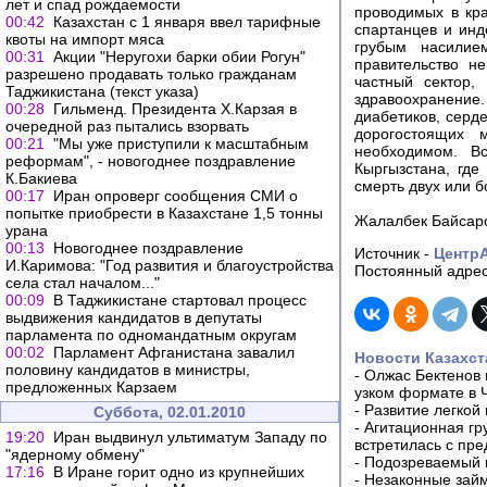
лет и спад рождаемости
проводимых в кра
00:42
Казахстан с 1 января ввел тарифные
спартанцев и инд
квоты на импорт мяса
грубым насилием
00:31
Акции "Неругохи барки обии Рогун"
правительство не
разрешено продавать только гражданам
частный сектор,
Таджикистана (текст указа)
здравоохранение
00:28
Гильменд. Президента Х.Карзая в
диабетиков, серд
очередной раз пытались взорвать
дорогостоящих 
00:21
"Мы уже приступили к масштабным
необходимом. Вс
реформам", - новогоднее поздравление
Кыргызстана, где
К.Бакиева
смерть двух или б
00:17
Иран опроверг сообщения СМИ о
попытке приобрести в Казахстане 1,5 тонны
Жалалбек Байсар
урана
00:13
Новогоднее поздравление
Источник -
Центр
И.Каримова: "Год развития и благоустройства
Постоянный адрес
села стал началом..."
00:09
В Таджикистане стартовал процесс
выдвижения кандидатов в депутаты
парламента по одномандатным округам
00:02
Парламент Афганистана завалил
Новости Казахст
половину кандидатов в министры,
-
Олжас Бектенов 
предложенных Карзаем
узком формате в 
-
Развитие легкой
Суббота, 02.01.2010
-
Агитационная гр
19:20
Иран выдвинул ультиматум Западу по
встретилась с пр
"ядерному обмену"
-
Подозреваемый в
17:16
В Иране горит одно из крупнейших
-
Незаконные займ