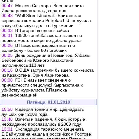
Китая"
00:47
Мохсен Сазегара: Военная элита
Ирана расколота на два лагеря
00:43
"Wall Street Journal": Британская
сервисная компания Petrofac Ltd. получила
самую большую долю в Туркмении
00:33
В Тегеран введены войска
00:31
13500 тонн! Казахстан вышел на
первое место в мире по добыче урана
00:26
В Пакистане взорван матч по
волейболу - более 80 погибших
00:25
День рождения в Новый год. Улбалы
Бейсеновой из Южного Казахстана
исполнилось 113 лет
00:16
В США застрелили бывшего хоккеиста
из Казахстана Юрия Харитонова
00:08
ГСНБ называет сведения о
причастности спецслужб Кыргызстана к
убийству журналиста Г.Павлюка
дезинформацией
Пятница, 01.01.2010
15:58
Измеряя тонкий мир. Двенадцать
лучших книг 2009 года
13:48
Взлеты и падения. Люди, которые
неожиданно прославились в 2009 году
13:01
Экспедиция таразского мецената
Е.Баймурзина нашла в российском Ростове