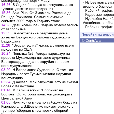
месторождений нефти Марун
-
Из Вьетнама экс
16:26
В Индии 4 поезда столкнулись из-за
игорного бизнеса
тумана: десятки пострадавших
-
Рабочий график 
15:36
Asia-Plus: От Эмомали Рахмона до
-
Кадровые перес
Рашида Рахимова. Самые значимые
-
Нурлыбек Налиб
события 2009 года в Таджикистане
Актюбинской обла
14:28
Дети Усамы бен Ладена отмежевались
-
Рабочий график 
от терроризма
12:59
Землетрясение разрушило дома
Перейти на верс
жителей Ванджского района таджикского
©
CentrAsia
Бадахшана
11:28
"Вторая волна" кризиса скорее всего
придет не из США
10:24
Попытка №5. Автора карикатур на
пророка Мухаммеда датского художника
Вестергаарда, едва не зарубил топором
негр-мусульманин
03:20
Н.Байрамова: Судилище. О том, как
Народный совет Туркменистана нарушал
Конституцию
02:34
Д.Хаузер: Мои открытия. Что не сказал
Борат о Казахстане
01:14
М.Калишевский: "Полония" на
Востоке. Об истории польской диаспоры в
Центральной Азии
01:05
Чемпионка мира по тайскому боксу из
Кыргызстана В.Шевченко примет участие в
турнире "сборная мира против сборной