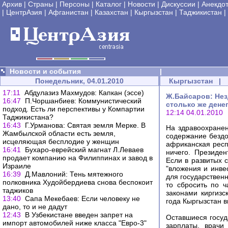
Архив
|
Страны
|
Персоны
|
Каталог
|
Новости
|
Дискуссии
|
Анекдо
|
ЦентрАзия
|
Афганистан
|
Казахстан
|
Кыргызстан
|
Таджикистан
|
Новости и события
|
Понедельник, 04.01.2010
Кыргызстан
|
17:11
Абдулазиз Махмудов: Капкан (эссе)
Ж.Байсаров: Нез
16:47
П.Чоршанбиев: Коммунистический
столько же дене
подход. Есть ли перспективы у Компартии
12:14 04.01.2010
Таджикистана?
16:43
Г.Урманова: Святая земля Мерке. В
На здравоохранен
Жамбылской области есть земля,
содержание бездо
исцеляющая бесплодие у женщин
африканская респ
16:41
Бухаро-еврейский магнат Л.Леваев
ничего. Президен
продает компанию на Филиппинах и завод в
Если в развитых 
Израиле
"вложения и инве
16:39
Д.Мавлоний: Тень мятежного
для государственн
полковника Худойбердиева снова беспокоит
то сбросить по 
таджиков
законами киргизс
13:40
Cапа Мекебаев: Если человеку не
года Кыргызстан 
дано, то и не дадут
12:43
В Узбекистане введен запрет на
Оставшиеся госуд
импорт автомобилей ниже класса "Евро-3"
зарплаты, врачи