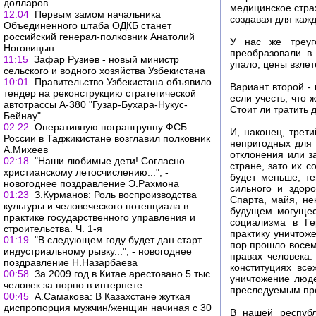
долларов
медицинское стра
12:04
Первым замом начальника
создавая для каж
Объединенного штаба ОДКБ станет
российский генерал-полковник Анатолий
У нас же треуг
Ноговицын
преобразовали в 
11:15
Зафар Рузиев - новый министр
упало, цены взле
сельского и водного хозяйства Узбекистана
10:01
Правительство Узбекистана объявило
Вариант второй -
тендер на реконструкцию стратегической
если учесть, что 
автотрассы А-380 "Гузар-Бухара-Нукус-
Стоит ли тратить 
Бейнау"
02:22
Оперативную погрангруппу ФСБ
И, наконец, трет
России в Таджикистане возглавил полковник
непригодных для
А.Михеев
отклонения или з
02:18
"Наши любимые дети! Согласно
стране, зато их 
христианскому летосчислению...", -
будет меньше, те
новогоднее поздравление Э.Рахмона
сильного и здор
01:23
З.Курманов: Роль воспроизводства
Спарта, майя, не
культуры и человеческого потенциала в
будущем могущес
практике государственного управления и
социализма в Ге
строительства. Ч. 1-я
практику уничтож
01:19
"В следующем году будет дан старт
пор прошло восем
индустриальному рывку...", - новогоднее
правах человека.
поздравление Н.Назарбаева
конституциях вс
00:58
За 2009 год в Китае арестовано 5 тыс.
уничтожение люд
человек за порно в интернете
преследуемым пр
00:45
А.Самакова: В Казахстане жуткая
диспропорция мужчин/женщин начиная с 30
В нашей республ