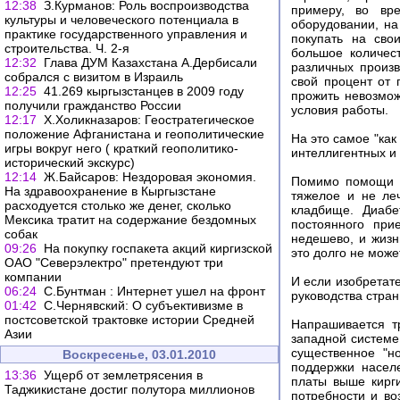
12:38
З.Курманов: Роль воспроизводства
примеру, во вре
культуры и человеческого потенциала в
оборудовании, на
практике государственного управления и
покупать на сво
строительства. Ч. 2-я
большое количес
12:32
Глава ДУМ Казахстана А.Дербисали
различных произ
собрался с визитом в Израиль
свой процент от 
12:25
41.269 кыргызстанцев в 2009 году
прожить невозмож
получили гражданство России
условия работы.
12:17
Х.Холикназаров: Геостратегическое
положение Афганистана и геополитические
На это самое "как
игры вокруг него ( краткий геополитико-
интеллигентных и
исторический экскурс)
12:14
Ж.Байсаров: Нездоровая экономия.
Помимо помощи в
На здравоохранение в Кыргызстане
тяжелое и не ле
расходуется столько же денег, сколько
кладбище. Диабе
Мексика тратит на содержание бездомных
постоянного при
собак
недешево, и жизн
09:26
На покупку госпакета акций киргизской
это долго не может
ОАО "Северэлектро" претендуют три
компании
И если изобретат
06:24
С.Бунтман : Интернет ушел на фронт
руководства стра
01:42
С.Чернявский: О субъективизме в
постсоветской трактовке истории Средней
Напрашивается т
Азии
западной системе
существенное "н
Воскресенье, 03.01.2010
поддержки насел
13:36
Ущерб от землетрясения в
платы выше кирги
Таджикистане достиг полутора миллионов
потребности и во