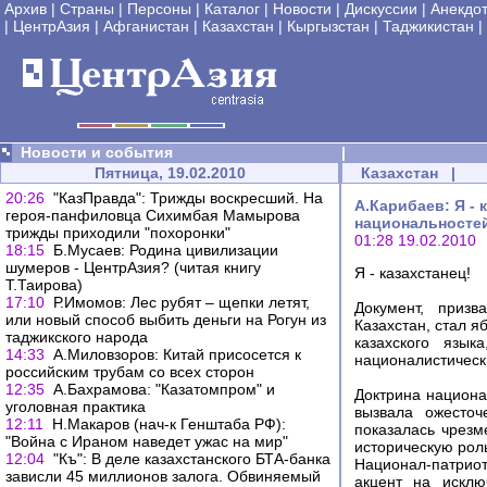
Архив
|
Страны
|
Персоны
|
Каталог
|
Новости
|
Дискуссии
|
Анекдо
|
ЦентрАзия
|
Афганистан
|
Казахстан
|
Кыргызстан
|
Таджикистан
|
Новости и события
|
Пятница, 19.02.2010
Казахстан
|
20:26
"КазПравда": Трижды воскресший. На
А.Карибаев: Я -
героя-панфиловца Сихимбая Мамырова
национальностей
трижды приходили "похоронки"
01:28 19.02.2010
18:15
Б.Мусаев: Родина цивилизации
шумеров - ЦентрАзия? (читая книгу
Я - казахстанец!
Т.Таирова)
17:10
Р.Имомов: Лес рубят – щепки летят,
Документ, приз
или новый способ выбить деньги на Рогун из
Казахстан, стал я
таджикского народа
казахского язык
14:33
А.Миловзоров: Китай присосется к
националистически
российским трубам со всех сторон
12:35
А.Бахрамова: "Казатомпром" и
Доктрина национа
уголовная практика
вызвала ожесточ
12:11
Н.Макаров (нач-к Генштаба РФ):
показалась чрезм
"Война с Ираном наведет ужас на мир"
историческую роль
12:04
"Къ": В деле казахстанского БТА-банка
Национал-патриоты
зависли 45 миллионов залога. Обвиняемый
акцент на исклю