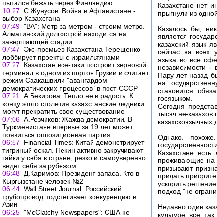
пытался бежать через Финляндию
Казахстане нет и
10:27
С.Жунусов. Война в Афганистане -
прыгнули из одной
выбор Казахстана
07:49
"ВА": Метр за метром - строим метро.
Казалось бы, ни
Алматинский долгострой находится на
является государ
завершающей стадии
казахский язык я
07:47
Экс-премьер Казахстана Терещенко
сейчас на всех у
лоббирует проекты с израильтянами
языка во все сфе
07:27
Казахстан все-таки построит зерновой
независимости - 
терминал в одном из портов Грузии и считает
Пару лет назад б
режим Саакашвили "авангардом
на государствен
демократических процессов" в пост-СССР
становится обяз
07:21
А.Бекирова: Тепло не в радость. К
госязыком.
концу этого столетия казахстанские ледники
Сегодня предста
могут прекратить свое существование
тысяч не-казахов 
07:06
А.Резчиков: Жажда демократии. В
казахскоязычных д
Туркменистане впервые за 19 лет может
появиться оппозиционная партия
Однако, похоже
06:57
Financial Times: Китай демонстрирует
государственност
тигриный оскал. Пекин активно закручивают
Казахстане есть 
гайки у себя в стране, резко и самоуверенно
проживающие на т
ведет себя за рубежом
призывают призна
06:48
Д.Каримов: Президент запаса. Кто в
придать приорите
Кыргызстане человек №2
ускорить решение
06:44
Wall Street Journal: Российский
подход "не ограни
трубопровод подстегивает конкуренцию в
Азии
Недавно один каза
06:25
"McClatchy Newspapers": США не
культуре все так