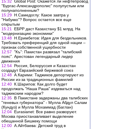
15:32
Global Post: Окажется ли нефтепровод
"Бургас-Александрополис" полупустым или
полунаполненным?
15:29
Н.Самедоглу: Какое завтра у
"Набукко"? Вопрос остается все еще
открытым
15:21
ЕБРР даст Казахстану $1 млрд. На
"модернизацию экономики"
13:48
Н.Еримбетов: Идея для бездельников.
Требовать преференций для одной нации –
признак собственной ущербности
12:57
"Къ": Пакистан развязал "талибский
пояс". Арестован легендарный лидер
движения
12:54
Россия, Белоруссия и Казахстан
создадут Евразийский биржевой союз
12:48
А.Карими: Таджиков депортируют из
России из-за традиционных фамилий
12:40
К.Шарипов: Как долго будет
продолжать "Наша Раша" издеваться над
таджикским народом?
12:35
В Пакистане задержаны два талибских
"теневых губернатора" - Мулла Абдул Салам
(Кундуз) и Мулла Мохаммад (Баглан)
12:04
Еurasianet: Все равно разворуют.
Москва приостанавливает выделение
обещанной Бишкеку помощи
12:00
А.Айтбаева: Детский труд в