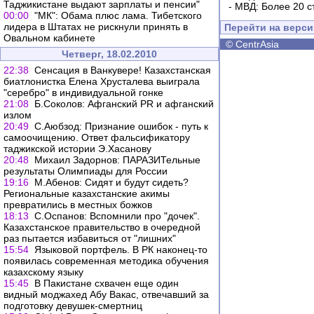
Таджикистане выдают зарплаты и пенсии"
-
МВД: Более 20 с
00:00
"МК": Обама плюс лама. Тибетского
лидера в Штатах не рискнули принять в
Перейти на верс
Овальном кабинете
©
CentrAsia
Четверг, 18.02.2010
22:38
Сенсация в Ванкувере! Казахстанская
биатлонистка Елена Хрусталева выиграла
"серебро" в индивидуальной гонке
21:08
Б.Соколов: Афганский PR и афганский
излом
20:49
С.Аюбзод: Признание ошибок - путь к
самоочищению. Ответ фальсификатору
таджикской истории Э.Хасанову
20:48
Михаил Задорнов: ПАРАЗИТельные
результаты Олимпиады для России
19:16
М.Абенов: Сидят и будут сидеть?
Региональные казахстанские акимы
превратились в местных божков
18:13
С.Оспанов: Вспомнили про "дочек".
Казахстанское правительство в очередной
раз пытается избавиться от "лишних"
15:54
Языковой портфель. В РК наконец-то
появилась современная методика обучения
казахскому языку
15:45
В Пакистане схвачен еще один
видный моджахед Абу Вакас, отвечавший за
подготовку девушек-смертниц