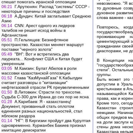
спешат помогать иранской оппозиции
невозможно. "Я в
06:21
Г.Арутюнян: Распад "системы" СССР -
то духовные созв
некоторые причины и последствия
духовное развити
06:18
А.Дундич: Китай заглатывает Среднюю
слова важнее - ка
Азию
06:14
CNN: Арест одного из лидеров
Повторюсь, ког
талибов не решит исход войны в
государствообра
Афганистане
проживающие н
05:51
П.Гельтищев: Безнефтяное
цементирующий эл
пространство. Казахстан меняет маршрут
гражданами своей
поставки "черного золота"
диаспорами, не д
05:49
"ВН": Вот и встретились два
лауреата... Конфликт США и Китая будет
В Концепции нац
умеренным
"государствообра
03:05
М.Камзин: Булат Абилов в роли
степи". Остальны
массовки казахстанской оппозиции
группы.
01:52
Глава "КазМунайГаза" К.Кабылдин
Быть может это т
считает разговоры о "китаизации"
допустим в Ураль
нефтегазовой отрасли РК преувеличенными
крестьянами в Ат
01:50
В.Литовкин: Страсти по трехсотке.
называющейся Каз
Судьба С-300 для Ирана до сих пор не ясна
права, как и коре
01:28
А.Карибаев: Я - казахстанец!
Кроме того, сего
Документ, призванный стать оплотом
Казахстан строи
единения разных национальностей, стал
немцами. Начина
яблоком раздора
общих предков мы
01:14
"НГ": В Киргизии пройдут два Курултая
на доли заслуги 
одновременно. Курманбек Бакиев признал
стены дома неско
имитацию демократии
Казахстана нельзя