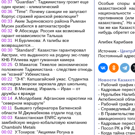
00:37
"Guardian": Таджикистану грозит еще
Особые споры в
один кризис - климатический
казахстанской н
00:36
"Time": Почему санкции не запугают
национальности -
Корпус стражей иранской революции?
противников (или
00:33
Аким Зыряновского района Рымхан
казахстанец". Но 
Мусин разбился в автокатастрофе
так же как Казахс
00:32
Ф.Абосзода: Россия как возможный
нибудь обретет се
гарант независимости Талыша
00:31
Н.Бурлинова: А талибы все
Алибек Карибаев
возвращаются...
00:30
"Standard": Казахстан гарантировал
Источник -
Центр
Австрии, что выданного на родину экс-главу
Постоянный адрес
КНБ Р.Алиева ждет гуманная камера
00:25
О.Маматов: Тяжелое экономическое
положение Таджикистана - следствие отнюдь
не "козней" Узбекистана
00:22
"Э-К": Капшагайский ужас. Студентка
Новости Казахст
колледжа зверски зарезала двух школьниц
-
Рабочий график 
00:21
В.Месамед: Израиль – Иран – от
-
Кадровые перес
дружбы к вражде
-
Нурлыбек Налиб
00:14
А.Молдобаев: Афганские наркотики на
Актюбинской обла
"северном маршруте"
-
Рабочий график 
00:11
Бывшего губернатора Баткенской
-
Справедливый до
области М.Джумабекова отдали под суд
-
В Правительстве
00:03
Казахстанская ENRC купила
авиационного топ
замбийскую медно-кобальтовую компанию
-
Кадровые перес
Chambishi Metals
-
Посол РК в РФ Д
00:02
У.Тохиров: "Акциями Рогуна в
-
Когда тайна ста